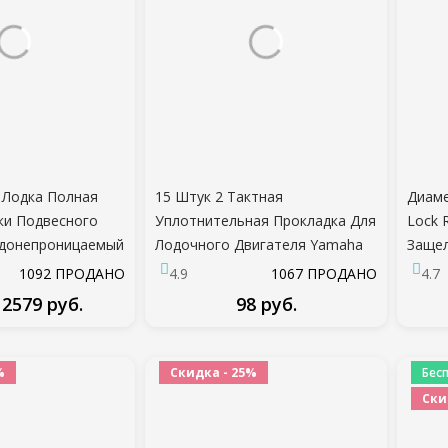
 Лодка Полная
15 Штук 2 Тактная
Диаме
ки Подвесного
Уплотнительная Прокладка Для
Lock 
одонепроницаемый
Лодочного Двигателя Yamaha
Защел
ный Козырек
Hide Красная Прокладка
Мебе
1092 ПРОДАНО
4.9
1067 ПРОДАНО
4.7
й Для Двигателя
Нижний корпус Подвесного
 2579 руб.
98 руб.
ый
Мотора
ДРОБНЕЕ
ПОДРОБНЕЕ
%
Скидка - 25%
Бес
Ски