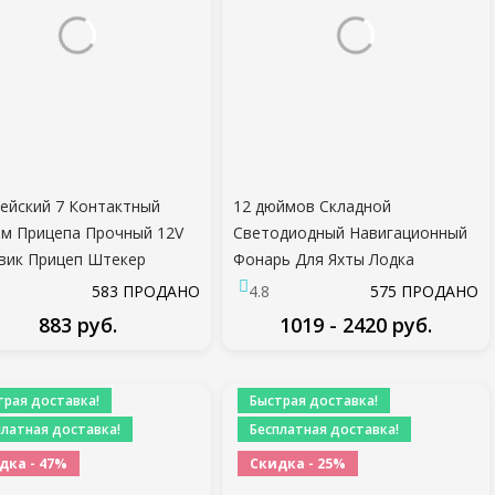
ейский 7 Контактный
12 дюймов Складной
м Прицепа Прочный 12V
Светодиодный Навигационный
вик Прицеп Штекер
Фонарь Для Яхты Лодка
ка Тестер Проводка Цепи
Кормовой Якорь Свет 12-24 В
583 ПРОДАНО
4.8
575 ПРОДАНО
Тестовый Инструмент
25 см Pactrade Морская Лодка
883 руб.
1019 - 2420 руб.
мобиль Цепи
Парусный Сигнальный Фонарь
рования
ПОДРОБНЕЕ
ПОДРОБНЕЕ
трая доставка!
Быстрая доставка!
платная доставка!
Бесплатная доставка!
дка - 47%
Скидка - 25%