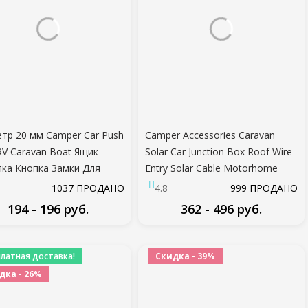
тр 20 мм Camper Car Push
Camper Accessories Caravan
RV Caravan Boat Ящик
Solar Car Junction Box Roof Wire
ка Кнопка Замки Для
Entry Solar Cable Motorhome
льной Фурнитуры U90C
Junction Box RV Caravan
1037 ПРОДАНО
4.8
999 ПРОДАНО
Accessories
194 - 196 руб.
362 - 496 руб.
ПОДРОБНЕЕ
ПОДРОБНЕЕ
платная доставка!
Скидка - 39%
дка - 26%