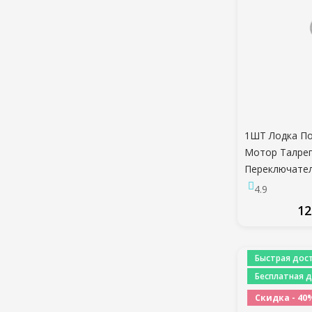
1ШТ Лодка П
Мотор Талреп
Переключател
Трос Для Yam
4.9
продажа
12
ПО
Быстрая дост
Бесплатная д
Скидка - 40