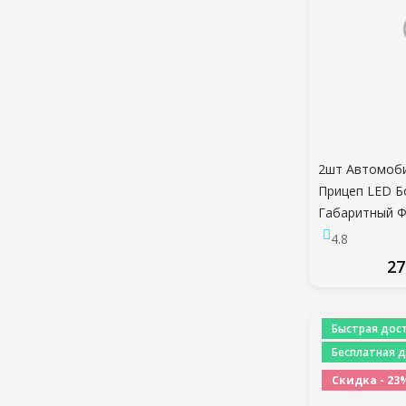
2шт Автомоби
Прицеп LED Б
Габаритный 
Красный Сигн
4.8
Габаритный 
27
Индикаторная
Грузовика Фу
ПО
30В
Быстрая дост
Бесплатная д
Скидка - 23