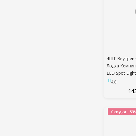
4ШТ Внутрен
Лодка Кемпин
LED Spot Ligh
Caravan Light
4.8
LED Lights Ca
14
ПО
Скидка - 53