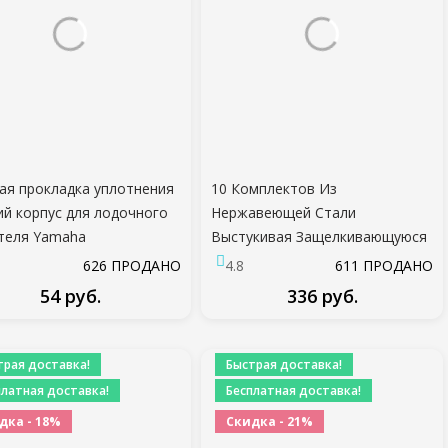
ая прокладка уплотнения
10 Комплектов Из
й корпус для лодочного
Нержавеющей Стали
теля Yamaha
Выстукивая Защелкивающуюся
Застежку Комплект Палатка
626 ПРОДАНО
4.8
611 ПРОДАНО
Морская Яхта Лодка Холст
54 руб.
336 руб.
Крышка Инструменты Розетки
Кнопки Навес Автомобиля
ПОДРОБНЕЕ
ПОДРОБНЕЕ
Accessori
трая доставка!
Быстрая доставка!
платная доставка!
Бесплатная доставка!
дка - 18%
Скидка - 21%