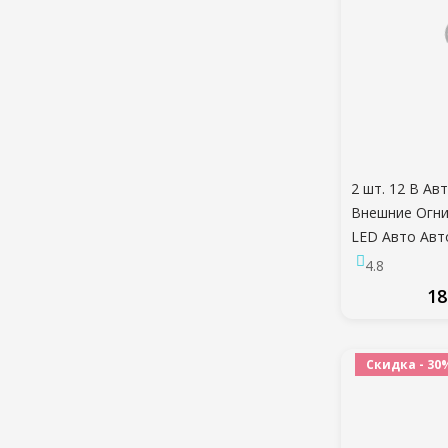
2 шт. 12 В А
Внешние Огни
LED Авто Авт
Грузовик Бок
4.8
Индикатор Пр
18
Задние Боков
ПО
Скидка - 30