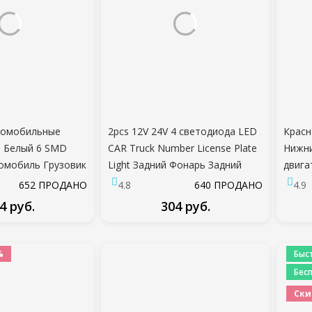
втомобильные
2pcs 12V 24V 4 светодиода LED
Красн
 Белый 6 SMD
CAR Truck Number License Plate
Нижни
омобиль Грузовик
Light Задний Фонарь Задний
двига
овой Маркер
Фонарь для Прицепа Лодки RV
652 ПРОДАНО
4.8
640 ПРОДАНО
4.9
ицеп Свет Хвост
4 руб.
304 руб.
ые Лампы
ДРОБНЕЕ
ПОДРОБНЕЕ
%
Быс
Бес
Ски