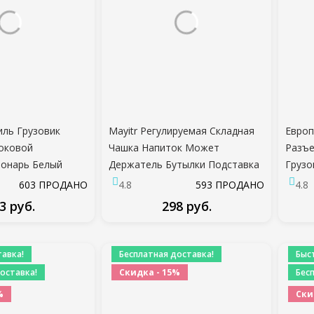
ль Грузовик
Mayitr Регулируемая Складная
Европ
оковой
Чашка Напиток Может
Разъе
Фонарь Белый
Держатель Бутылки Подставка
Грузо
ал Поворота
Крепление для Автомобиля
Розет
603 ПРОДАНО
4.8
593 ПРОДАНО
4.8
Фонарь
Авто Лодка Грузовик RV Фургон
Свет 
3 руб.
298 руб.
 Лампа Для
Рыбалка Коробка Стайлинг
Авто
ргон Караваны 10-
Автомобиля
Тести
ДРОБНЕЕ
ПОДРОБНЕЕ
авка!
Бесплатная доставка!
Быс
оставка!
Скидка - 15%
Бес
%
Ски