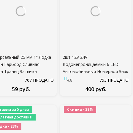
рсальный 25 мм 1" Лодка
2шт 12V 24V
н Гарборд Сливная
Водонепроницаемый 6 LED
а Транец Затычка
Автомобильный Номерной Знак
стие Дренаж Для
Световой Сигнал Задний
767 ПРОДАНО
4.8
753 ПРОДАНО
рки Каноэ Вразнос Лодка
Фонарь Лампа Лодка Грузовик
59 руб.
400 руб.
суары
Прицеп ВНЕДОРОЖНИК
ФУРГОН Караван
ПОДРОБНЕЕ
ПОДРОБНЕЕ
Водонепроницаемый
тавим за 5 дней
Скидка - 28%
платная доставка!
дка - 23%