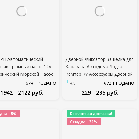
PH Автоматический
Дверной Фиксатор Защелка для
ный трюмный насос 12V
Каравана Автодома Лодка
рический Морской Насос
Кемпер RV Аксессуары Дверной
чный Водяной Выхлопной
Стопор Клип Нейлон Дверной
674 ПРОДАНО
4.8
672 ПРОДАНО
с Погружной Трюмный
Фиксатор Шкаф Шкаф Ящик
1942 - 2122 руб.
229 - 235 руб.
йник С поплавковым
ючателем
ПОДРОБНЕЕ
ПОДРОБНЕЕ
дка - 5%
Бесплатная доставка!
Скидка - 32%