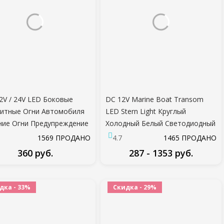
2V / 24V LED Боковые
DC 12V Marine Boat Transom
итные Огни Автомобиля
LED Stern Light Круглый
ие Огни Предупреждение
Холодный Белый Светодиодный
й Фонарь Авто Прицеп
Задний Фонарь Яхта Аксессуар
1569 ПРОДАНО
4.7
1465 ПРОДАНО
вик Грузовик Лампы
Синий/ Белый
360 руб.
287 - 1353 руб.
 цвет
ПОДРОБНЕЕ
ПОДРОБНЕЕ
дка - 33%
Скидка - 29%