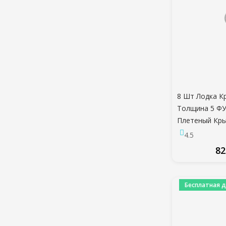
8 Шт Лодка К
Толщина 5 Ф
Плетеный Кры
Морской Прич
4.5
Яхты Лодка А
82
Морской
ПО
Бесплатная д