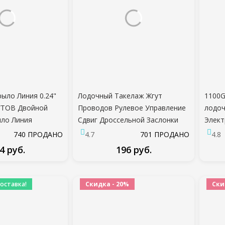
рыло Линия 0.24"
Лодочный Такелаж Жгут
1100G
УТОВ Двойной
Проводов Рулевое Управление
лодоч
ло Линия
Сдвиг Дроссельной Заслонки
Элект
ал Линия Для
Кабельный Ботинок 100 мм 4'
Лодо
740 ПРОДАНО
4.7
701 ПРОДАНО
4.8
ксессуары
Черный Морской Такелаж
Насо
4 руб.
196 руб.
Крышка Отверстия Такелажный
отсто
Кабельный Ботинок
выкл
ДРОБНЕЕ
ПОДРОБНЕЕ
оставка!
Скидка - 20%
Ски