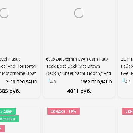
evel Plastic
600x2400x5mm EVA Foam Faux
2шт 1
ical And Horizontal
Teak Boat Deck Mat Brown
Габар
ler Motorhome Boat
Decking Sheet Yacht Flooring Anti
Внешн
rts 1 шт.
Skid Mat Self Adhesive Vehicle
Задни
2198 ПРОДАНО
4.8
1862 ПРОДАНО
4.9
Pad
Грузо
 585 руб.
4011 руб.
Белый
ДРОБНЕЕ
ПОДРОБНЕЕ
 5 дней
Скидка - 10%
Ски
оставка!
%