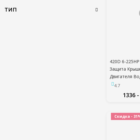
ТИП
420D 6-225HP
Защита Крыш
Двигателя В
Солнцезащит
4.7
Пылезащитны
1336 -
6-225HP Черн
ПО
Скидка - 31