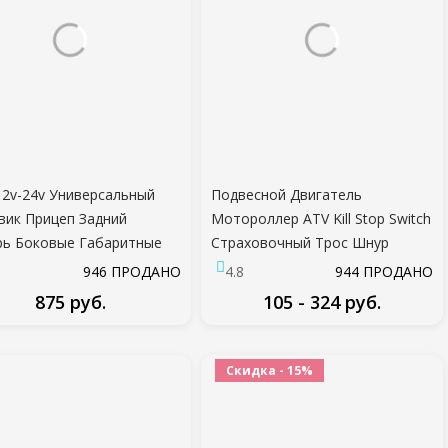
2v-24v Универсальный
Подвесной Двигатель
вик Прицеп Задний
Мотороллер ATV Kill Stop Switch
ь Боковые Габаритные
Страховочный Трос Шнур
аторы Свет Лампы
Талреп
946 ПРОДАНО
4.8
944 ПРОДАНО
ькие Огни Крайние Огни
875 руб.
105 - 324 руб.
льные Огни
ПОДРОБНЕЕ
ПОДРОБНЕЕ
Скидка - 15%