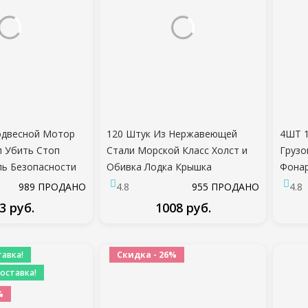
одвесной Мотор
120 Штук Из Нержавеющей
4ШТ 1
 Убить Стоп
Стали Морской Класс Холст и
Грузо
ь Безопасности
Обивка Лодка Крышка
Фонар
aha !!Горячая
Защелкивающаяся Кнопка
Индик
989 ПРОДАНО
4.8
955 ПРОДАНО
4.8
Крепежный Комплект
Мален
3 руб.
1008 руб.
Сигна
ДРОБНЕЕ
ПОДРОБНЕЕ
авка!
Скидка - 26%
оставка!
%