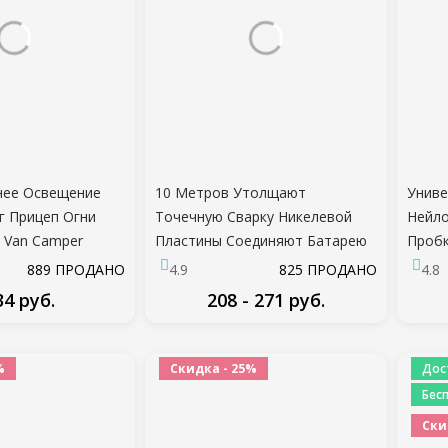
нее Освещение
10 Метров Утолщают
Униве
г Прицеп Огни
Точечную Сварку Никелевой
Нейло
t Van Camper
Пластины Соединяют Батарею
Пробк
s Motorhome 12V
Сварщика Никелевой Лентой
Отвер
889 ПРОДАНО
4.9
825 ПРОДАНО
4.8
mping
для Соединения Ремня Литий-
Байда
34 руб.
208 - 271 руб.
ионной Батареи 18650
Аксес
ДРОБНЕЕ
ПОДРОБНЕЕ
%
Скидка - 25%
Дос
Бес
Ски