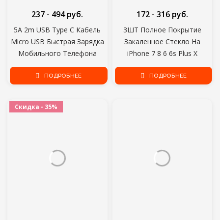
237 - 494 руб.
172 - 316 руб.
5A 2m USB Type C Кабель
3ШТ Полное Покрытие
Micro USB Быстрая Зарядка
Закаленное Стекло На
Мобильного Телефона
iPhone 7 8 6 6s Plus X
Android Зарядное
Протектор Экрана На iPhone
Устройство Type-C Шнур
ПОДРОБНЕЕ
X XR XS MAX SE 5 5s 11 12 Pro
ПОДРОБНЕЕ
Передачи Данных Для Huawei
Glass
P40 Mate 30 Xiaomi Redmi
Скидка - 35%