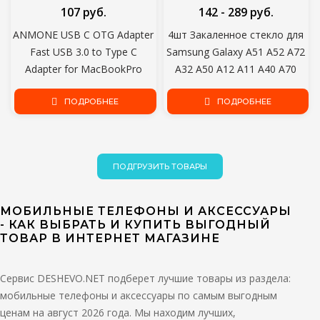
107 руб.
142 - 289 руб.
ANMONE USB C OTG Adapter
4шт Закаленное стекло для
Fast USB 3.0 to Type C
Samsung Galaxy A51 A52 A72
Adapter for MacBookPro
A32 A50 A12 A11 A40 A70
Xiaomi Huawei Mini USB
A20e A30s A10 A71 A31 A21s
Adapter Type-C OTG Cable
ПОДРОБНЕЕ
Защитное стекло экрана
ПОДРОБНЕЕ
Converter
ПОДГРУЗИТЬ ТОВАРЫ
МОБИЛЬНЫЕ ТЕЛЕФОНЫ И АКСЕССУАРЫ
- КАК ВЫБРАТЬ И КУПИТЬ ВЫГОДНЫЙ
ТОВАР В ИНТЕРНЕТ МАГАЗИНЕ
Сервис DESHEVO.NET подберет лучшие товары из раздела:
мобильные телефоны и аксессуары по самым выгодным
ценам на август 2026 года. Мы находим лучших,