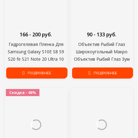
166 - 200 руб.
90 - 133 руб.
Гидрогелевая Пленка Для
Объектив Рыбий Глаз
Samsung Galaxy S10E S8 S9
Широкоугольный Макро
S20 fe S21 Note 20 Ultra 10
Объектив Рыбий Глаз Зум
Plus Защитная Пленка Для
для iphone 7 8 plus XS MAX X
Экрана A50 A51 A70 A71 A52
ПОДРОБНЕЕ
Mobile Phone Camera Lens Kit
ПОДРОБНЕЕ
Не Стекло
ojo de pez para movil
Скидка - 46%