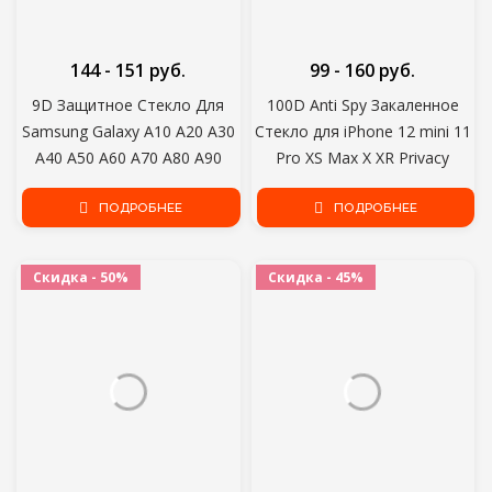
144 - 151 руб.
99 - 160 руб.
9D Защитное Стекло Для
100D Anti Spy Закаленное
Samsung Galaxy A10 A20 A30
Стекло для iPhone 12 mini 11
A40 A50 A60 A70 A80 A90
Pro XS Max X XR Privacy
Закаленное Стекло Samsung
Screen protector iPhone 7 8 6
M10 M20 M30 M40 Экранная
ПОДРОБНЕЕ
6S Plus SE 2020 Glass
ПОДРОБНЕЕ
Пленка
Скидка - 50%
Скидка - 45%