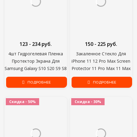
123 - 234 руб.
150 - 225 руб.
4шт Гидрогелевая Пленка
Закаленное Стекло Для
Протектор Экрана Для
iPhone 11 12 Pro Max Screen
Samsung Galaxy S10 S20 S9 S8
Protector 11 Pro Max 11 Max
Plus Note 10 9 A50 A51 A71
Pro Protector 6 6S 7 8 Plus X
M21 M31 A40 A31 Протектор
ПОДРОБНЕЕ
Xs Max Se 2020 Xr 8Plus
ПОДРОБНЕЕ
Экрана
Скидка - 50%
Скидка - 30%