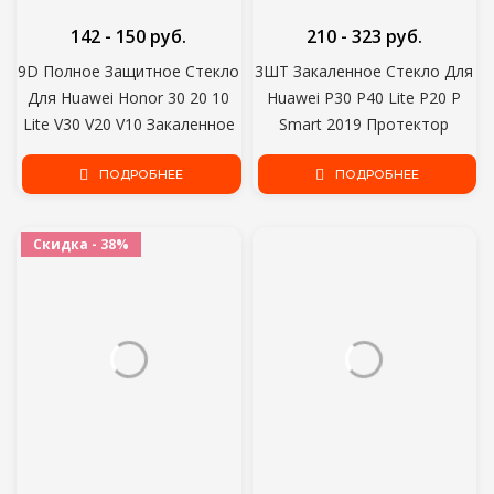
142 - 150 руб.
210 - 323 руб.
9D Полное Защитное Стекло
3ШТ Закаленное Стекло Для
Для Huawei Honor 30 20 10
Huawei P30 P40 Lite P20 P
Lite V30 V20 V10 Закаленное
Smart 2019 Протектор
Стекло Honor 9 8 Lite 30i 20i
Экрана Защитное Стекло на
10i Протектор Экрана
ПОДРОБНЕЕ
Mate Honor 30 20 10 Lite 8X
ПОДРОБНЕЕ
9X
Скидка - 38%