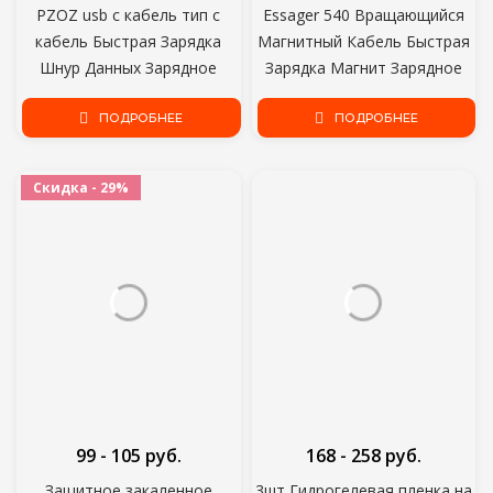
PZOZ usb c кабель тип c
Essager 540 Вращающийся
кабель Быстрая Зарядка
Магнитный Кабель Быстрая
Шнур Данных Зарядное
Зарядка Магнит Зарядное
Устройство usb кабель c Для
Устройство Micro USB Type C
Samsung s10 s9 A51 xiaomi mi
ПОДРОБНЕЕ
Кабель Мобильный Телефон
ПОДРОБНЕЕ
10 redmi note 9s 8t
Провод Шнур Для iPhone
Xiaomi
Скидка - 29%
99 - 105 руб.
168 - 258 руб.
Защитное закаленное
3шт Гидрогелевая пленка на