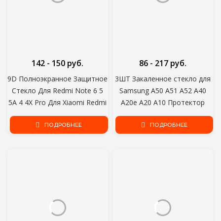
142 - 150 руб.
86 - 217 руб.
9D Полноэкранное Защитное
3ШТ Закаленное стекло для
Стекло Для Redmi Note 6 5
Samsung A50 A51 A52 A40
5A 4 4X Pro Для Xiaomi Redmi
A20e A20 A10 Протектор
5 Plus 5A 6 6A 4X S2 Go K20
Экрана для Samsung A31 A32
Закаленное Стекло Пленка
ПОДРОБНЕЕ
A21S A71 A72 M31 M21 A70
ПОДРОБНЕЕ
Стекло