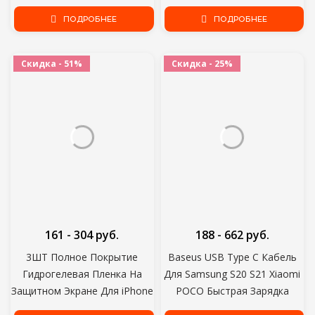
Подставка для Samsung S20
Max Screen Protector
Plus Ultra Note 10 iPhone 11
ПОДРОБНЕЕ
Закаленное стекло
ПОДРОБНЕЕ
Мобильный Телефон
Планшет Настольный
Скидка - 51%
Скидка - 25%
Держатель
161 - 304 руб.
188 - 662 руб.
3ШТ Полное Покрытие
Baseus USB Type C Кабель
Гидрогелевая Пленка На
Для Samsung S20 S21 Xiaomi
Защитном Экране Для iPhone
POCO Быстрая Зарядка
7 8 6 6s Plus Защитная
Провод Шнур USB-C