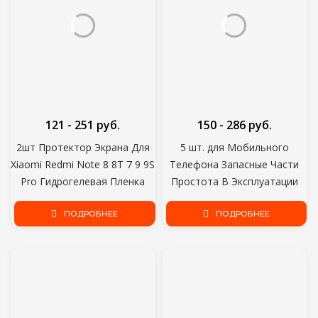
121 - 251 руб.
150 - 286 руб.
2шт Протектор Экрана Для
5 шт. для Мобильного
Xiaomi Redmi Note 8 8T 7 9 9S
Телефона Запасные Части
Pro Гидрогелевая Пленка
Простота В Эксплуатации
Для MI 10 Ultra 9 SE 9T 8
Прочный Конвертер 360
Note 10 Pro Lite Poco X3 M3
ПОДРОБНЕЕ
Градусов Вращения
ПОДРОБНЕЕ
Магнитные Наконечники
Зарядный Кабель Адаптер