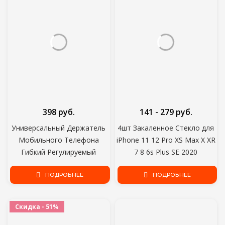
398 руб.
141 - 279 руб.
Универсальный Держатель
4шт Закаленное Стекло для
Мобильного Телефона
iPhone 11 12 Pro XS Max X XR
Гибкий Регулируемый
7 8 6s Plus SE 2020
Держатель Мобильного
Протектор Экрана Для
Телефона Клип Ленивая
ПОДРОБНЕЕ
iPhone 12 Mini 11 Pro Max
ПОДРОБНЕЕ
Домашняя Кровать
Glass
Настольный Кронштейн
Скидка - 51%
Подставка Для Смартфона