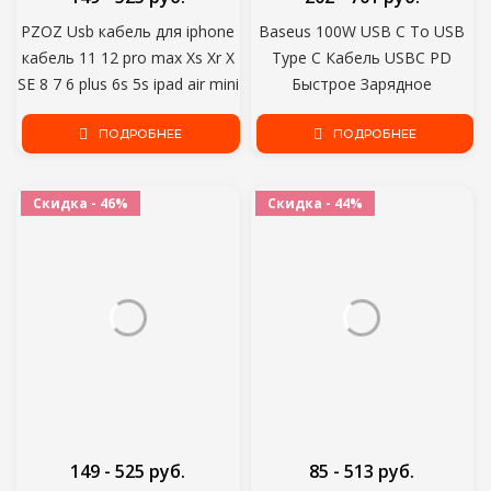
PZOZ Usb кабель для iphone
Baseus 100W USB C To USB
кабель 11 12 pro max Xs Xr X
Type C Кабель USBC PD
SE 8 7 6 plus 6s 5s ipad air mini
Быстрое Зарядное
4 быстрый зарядный кабель
Устройство Шнур USB-C 5A
для зарядного устройства
ПОДРОБНЕЕ
Type-c Кабель Для Xiaomi
ПОДРОБНЕЕ
iphone
POCO X3 M3 Samsung
Macbook iPad
Скидка - 46%
Скидка - 44%
149 - 525 руб.
85 - 513 руб.