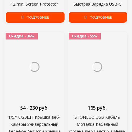
12 mini Screen Protector
Быстрая Зарядка USB-C
iPhone 8 7 6 6S Plus
Кабель Зарядное
Закаленное Стекло Пленка
ПОДРОБНЕЕ
Устройство для Мобильного
ПОДРОБНЕЕ
Чехол
Телефона USBC Type-C
Кабель для Передачи Данных
Скидка - 36%
Скидка - 55%
3 м
54 - 230 руб.
165 руб.
1/5/10/20ШТ Крышка веб-
STONEGO USB Кабель
Камеры Универсальный
Моталка Кабельный
Телефон Антиспи Крышка
Органайзер Галстуки Мышь