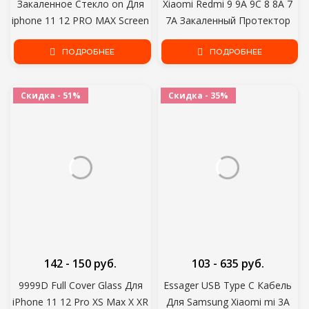
Закаленное Стекло on Для
Xiaomi Redmi 9 9A 9C 8 8A 7
iphone 11 12 PRO MAX Screen
7A Закаленный Протектор
Protector Защитное стекло
Экрана Redmi Note 7 8 8T 9S
Для iphone 11 12 X XR XS MAX
ПОДРОБНЕЕ
9 Pro Защитная Стеклянная
ПОДРОБНЕЕ
Glass
Пленка
Скидка - 51%
Скидка - 35%
142 - 150 руб.
103 - 635 руб.
9999D Full Cover Glass Для
Essager USB Type C Кабель
iPhone 11 12 Pro XS Max X XR
Для Samsung Xiaomi mi 3A