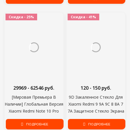
A20E Стекло
Скидка - 25%
Скидка - 41%
29969 - 62546 руб.
120 - 150 руб.
[Мировая Премьера В
9D Закаленное Стекло Для
Наличии] Глобальная Версия
Xiaomi Redmi 9 9A 9C 8 8A 7
Xiaomi Redmi Note 10 Pro
7A Защитное Стекло Экрана
Смартфон 108MP Камера
Redmi 10X Note 8 8T 7 9S 9
Snapdragon 732G 120Hz
ПОДРОБНЕЕ
Pro Max Защитное Стекло
ПОДРОБНЕЕ