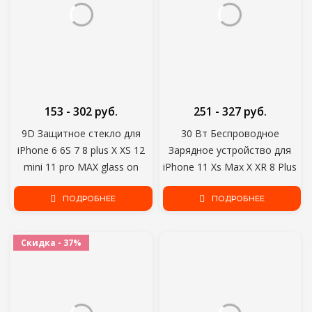
153 - 302 руб.
251 - 327 руб.
9D Защитное стекло для
30 Вт Беспроводное
iPhone 6 6S 7 8 plus X XS 12
Зарядное устройство для
mini 11 pro MAX glass on
iPhone 11 Xs Max X XR 8 Plus
Iphone 7 8 XR XS X 11 12 Pro
30 Вт Быстрая Зарядка Pad
MAX screen protector
ПОДРОБНЕЕ
для Ulefone Doogee Samsung
ПОДРОБНЕЕ
Note 9 Note 8 S10 Plus
Скидка - 37%