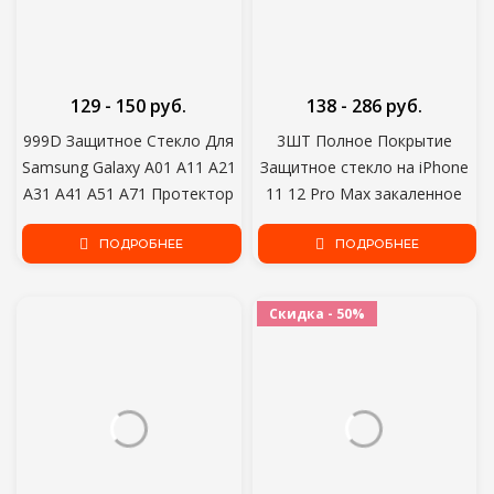
129 - 150 руб.
138 - 286 руб.
999D Защитное Стекло Для
3ШТ Полное Покрытие
Samsung Galaxy A01 A11 A21
Защитное стекло на iPhone
A31 A41 A51 A71 Протектор
11 12 Pro Max закаленное
Экрана M01 M11 M21 M31
Стекло Пленка iPhone X XR
M51 A30 A50 Защитное
ПОДРОБНЕЕ
XS Max Протектор Экрана
ПОДРОБНЕЕ
Стекло
Изогнутый Край
Скидка - 50%