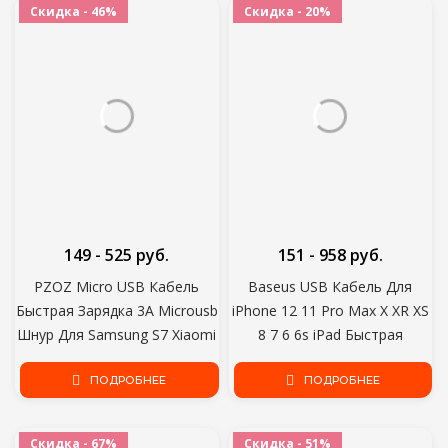
Скидка - 46%
Скидка - 20%
Samsung LG
149 - 525 руб.
151 - 958 руб.
PZOZ Micro USB Кабель
Baseus USB Кабель Для
Быстрая Зарядка 3A Microusb
iPhone 12 11 Pro Max X XR XS
Шнур Для Samsung S7 Xiaomi
8 7 6 6s iPad Быстрая
Redmi Note 5 Pro Android
Зарядка Данных Зарядное
Телефонный кабель Micro
ПОДРОБНЕЕ
Устройство USB Провод
ПОДРОБНЕЕ
usb зарядное устройство
Шнур Мобильный Телефон
Кабели 5 м
Скидка - 67%
Скидка - 51%