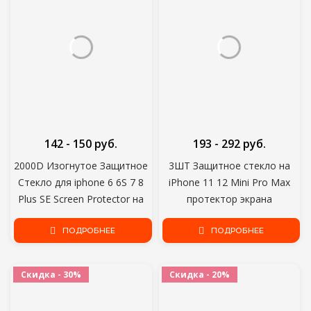
142 - 150 руб.
193 - 292 руб.
2000D Изогнутое Защитное
3ШТ Защитное стекло на
Стекло для iphone 6 6S 7 8
iPhone 11 12 Mini Pro Max
Plus SE Screen Protector на
протектор экрана
iphone X XR XS 11 12 Pro Max
Закаленное стекло для
Закаленное Стекло чехол
ПОДРОБНЕЕ
iPhone 6 S 7 8 Plus X XR XS
ПОДРОБНЕЕ
Max Стекло
Скидка - 30%
Скидка - 20%