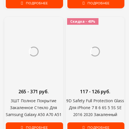
Пленка На iPhone X XR XS
ПОДРОБНЕЕ
Зарядное Устройство
ПОДРОБНЕЕ
MAX 11 12 Pro
Мобильный Телефон USBC
Type-C Кабель 3 м
Скидка - 40%
265 - 371 руб.
117 - 126 руб.
3ШТ Полное Покрытие
9D Safety Full Protection Glass
Закаленное Стекло Для
Для iPhone 7 8 6 6S 5 5S SE
Samsung Galaxy A50 A70 A51
2016 2020 Закаленный
A71 A30 A20 A10 Протектор
Протектор Экрана Для
Экрана Для Samsung A52 A72
ПОДРОБНЕЕ
iPhone 6 6S 7 8 Plus Glass
ПОДРОБНЕЕ