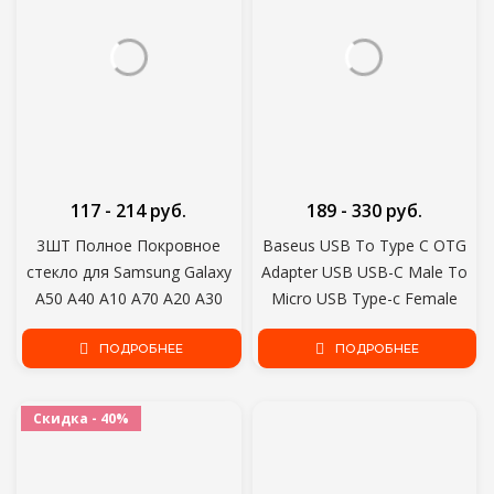
117 - 214 руб.
189 - 330 руб.
3ШТ Полное Покровное
Baseus USB To Type C OTG
стекло для Samsung Galaxy
Adapter USB USB-C Male To
A50 A40 A10 A70 A20 A30
Micro USB Type-c Female
Протектор Экрана для
Converter Для Macbook
Samsung A51 A21S A71 A31
ПОДРОБНЕЕ
Samsung S20 USBC OTG
ПОДРОБНЕЕ
A41 A11 A12 Стекло
Connector
Скидка - 40%