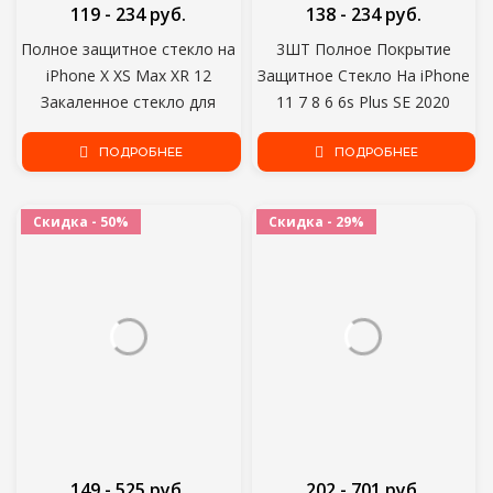
119 - 234 руб.
138 - 234 руб.
Полное защитное стекло на
3ШТ Полное Покрытие
iPhone X XS Max XR 12
Защитное Стекло На iPhone
Закаленное стекло для
11 7 8 6 6s Plus SE 2020
iPhone 7 8 6 6s Plus 5 5S SE 11
Протектор Экрана Для
Pro Screen Protector
ПОДРОБНЕЕ
iPhone X XR XS 11 12 Pro Max
ПОДРОБНЕЕ
Glass
Скидка - 50%
Скидка - 29%
149 - 525 руб.
202 - 701 руб.