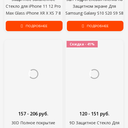
Стекло для iPhone 11 12 Pro
Защитном экране Для
Max Glass iPhone XR X XS 7 8
Samsung Galaxy S10 S20 S9 S8
6s Plus 12 Mini 5s SE 2020
Plus S7 S6 Edge Screen
Screen Protector Glass
ПОДРОБНЕЕ
Protector Для Note 20 8 9 10
ПОДРОБНЕЕ
Скидка - 41%
157 - 206 руб.
120 - 151 руб.
30D Полное покрытие
9D Защитное Стекло Для