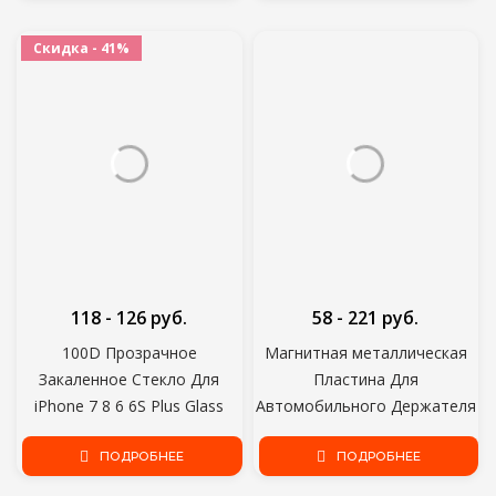
AMOLED Дисплей
Скидка - 41%
118 - 126 руб.
58 - 221 руб.
100D Прозрачное
Магнитная металлическая
Закаленное Стекло Для
Пластина Для
iPhone 7 8 6 6S Plus Glass
Автомобильного Держателя
Screen Protector На iPhone 5
Телефона Универсальный
5C 5S SE 2020 Стеклянная
ПОДРОБНЕЕ
Железный Лист Диск
ПОДРОБНЕЕ
Защитная Пленка
Наклейка Крепление