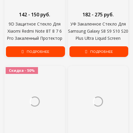
142 - 150 руб.
182 - 275 руб.
9D Защитное Стекло Для
УФ Закаленное Стекло Для
Xiaomi Redmi Note 8T 8 7 6
Samsung Galaxy S8 S9 S10 S20
Pro Закаленный Протектор
Plus Ultra Liquid Screen
Экрана Redmi 8 8A 7 7A 6 6A
Protector Для Samsung Note
K20 K30 Защитная
ПОДРОБНЕЕ
8 9 10 20 Plus Glass Film
ПОДРОБНЕЕ
Стеклянная Пленка
Скидка - 50%