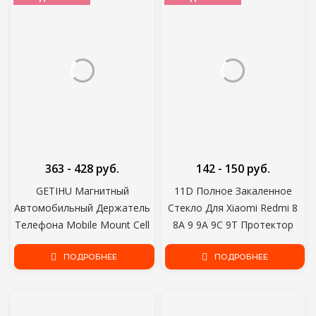
363 - 428 руб.
142 - 150 руб.
GETIHU Магнитный
11D Полное Закаленное
Автомобильный Держатель
Стекло Для Xiaomi Redmi 8
Телефона Mobile Mount Cell
8A 9 9A 9C 9T Протектор
Stand Смартфон GPS
Экрана Redmi Note 8 9 Pro
Поддержка iPhone 12 Pro 8
ПОДРОБНЕЕ
Max 8T 9T 9S Защитная
ПОДРОБНЕЕ
Huawei Xiaomi Redmi
Стеклянная Пленка
Samsung