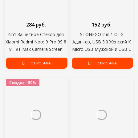
284 руб.
152 руб.
4in1 Защитное Стекло для
STONEGO 2 in 1 OTG
Xiaomi Redmi Note 9 Pro 9S 8
Адаптер, USB 3.0 Женский К
8T 9T Max Camera Screen
Micro USB Мужской и USB C
Protector For Redmi 9 9C NFC
Мужской Разъем
9T 9A 9AT 8A Glass
ПОДРОБНЕЕ
Алюминиевый Сплав на Ходу
ПОДРОБНЕЕ
Конвертер
Скидка - 50%