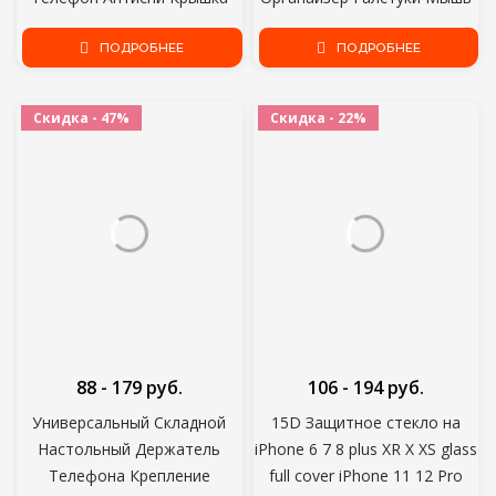
Камеры Для iPad Web PC
Провод Держатель
Ноутбук Macbook
ПОДРОБНЕЕ
Наушников HDMI Шнур Free
ПОДРОБНЕЕ
Планшетные линзы Наклейка
Cut Управление Телефон
Конфиденциальности
Обруч Лента Протектор
Скидка - 47%
Скидка - 22%
88 - 179 руб.
106 - 194 руб.
Универсальный Складной
15D Защитное стекло на
Настольный Держатель
iPhone 6 7 8 plus XR X XS glass
Телефона Крепление
full cover iPhone 11 12 Pro