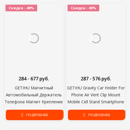
Мобильного Телефона
Скидка - 48%
Скидка - 48%
Магнит Подставка Для
iPhone
284 - 677 руб.
287 - 576 руб.
GETIHU Магнитный
GETIHU Gravity Car Holder For
Автомобильный Держатель
Phone Air Vent Clip Mount
Телефона Магнит Крепление
Mobile Cell Stand Smartphone
Мобильного Сотового
GPS Support For iPhone 12 11
Телефона Подставка
ПОДРОБНЕЕ
XS X XR Xiaomi
ПОДРОБНЕЕ
Телефон GPS Поддержка
iPhone Xiaomi MI Huawei