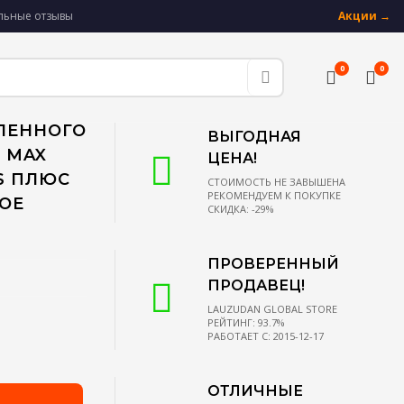
альные отзывы
Акции →
0
0
ЛЕННОГО
ВЫГОДНАЯ
O MAX
ЦЕНА!
6S ПЛЮС
СТОИМОСТЬ НЕ ЗАВЫШЕНА
РЕКОМЕНДУЕМ К ПОКУПКЕ
НОЕ
СКИДКА: -29%
ПРОВЕРЕННЫЙ
ПРОДАВЕЦ!
LAUZUDAN GLOBAL STORE
РЕЙТИНГ: 93.7%
РАБОТАЕТ С: 2015-12-17
ОТЛИЧНЫЕ