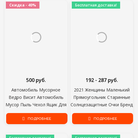
Мужчины Женщины
Автоаксессуары
Скидка - 40%
Бесплатная доставка!
Старинные Ретро Oculos
Lunette De Soleil Femme
500 руб.
192 - 287 руб.
Автомобиль Мусорное
2021 Женщины Маленький
Ведро Висит Автомобиль
Прямоугольник Старинные
Мусор Пыль Чехол Ящик Для
Солнцезащитные Очки Бренд
Хранения Черный Abs
Дизайнер Ретро Очки Очки
Квадратный Пресс Тип
ПОДРОБНЕЕ
Леди Квадратные Очки
ПОДРОБНЕЕ
Мусорное Ведро Авто
Оттенки Женские oculos
Аксессуары Интерьера