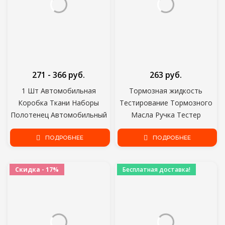
271 - 366 руб.
263 руб.
1 Шт Автомобильная
Тормозная жидкость
Коробка Ткани Наборы
Тестирование Тормозного
Полотенец Автомобильный
Масла Ручка Тестер
Солнцезащитный Козырек
Тормозной Жидкости
Держатель Коробки Ткани
ПОДРОБНЕЕ
Проверка Тормозной
ПОДРОБНЕЕ
Авто Интерьер Хранения
Жидкости Жидкий
Украшения для BMW
светодиодный Дисплей
Скидка - 17%
Бесплатная доставка!
Автомобильные Аксессуары
Тестирование Mositure
Автомобильные Аксессуары