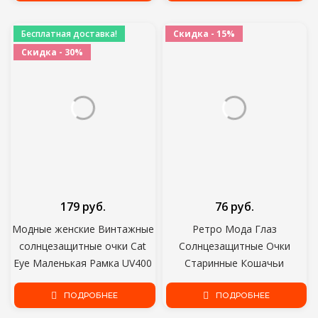
BMW E60 E90
Фары Лампа Автомобильный
Источник Света парковка
Бесплатная доставка!
Скидка - 15%
Скидка - 30%
179 руб.
76 руб.
Модные женские Винтажные
Ретро Мода Глаз
солнцезащитные очки Cat
Солнцезащитные Очки
Eye Маленькая Рамка UV400
Старинные Кошачьи
Солнцезащитные очки
Солнцезащитные очки
Уличные Очки Роскошные
ПОДРОБНЕЕ
Женщины Треугольные
ПОДРОБНЕЕ
Трендовые солнцезащитные
Солнцезащитные Очки Очки