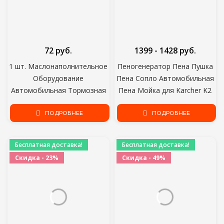
72 руб.
1399 - 1428 руб.
1 шт. Маслонаполнительное
Пеногенератор Пена Пушка
Оборудование
Пена Сопло Автомобильная
Автомобильная Тормозная
Пена Мойка для Karcher K2
Система Жидкостный
K3 K4 K5 K6 K7 Торнадо
Соединитель Комплект
ПОДРОБНЕЕ
Пистолет Мойка Высокого
ПОДРОБНЕЕ
Сливное Масло Быстрый
Давления Автомойка
Обмен Инструмент
Бесплатная доставка!
Бесплатная доставка!
Маслонаполнительные
Скидка - 23%
Скидка - 49%
Инструменты Насосный
Агрегат