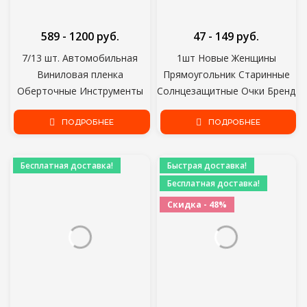
589 - 1200 руб.
47 - 149 руб.
7/13 шт. Автомобильная
1шт Новые Женщины
Виниловая пленка
Прямоугольник Старинные
Оберточные Инструменты
Солнцезащитные Очки Бренд
Автомобильная Наклейка
Дизайнер Ретро Очки
Пленка Скребок Комплект
ПОДРОБНЕЕ
Солнцезащитные Очки
ПОДРОБНЕЕ
Авто Войлок Ракель Скребок
Женская Леди Очки Кошачий
Набор Нож Наклейка Plaste
Глаз Водитель Очки
Бесплатная доставка!
Быстрая доставка!
Аксессуары
Бесплатная доставка!
Скидка - 48%