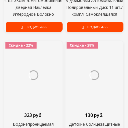
4 Шт./Компл. Автомобильная
3-дюймовый Автомобильный
Дверная Наклейка
Полировальный Диск 11 шт./
Углеродное Волокно
компл. Самоклеящаяся
Устойчивая К Царапинам
Полировка Воском Губка
Крышка Авто Ручка
ПОДРОБНЕЕ
Шерсть Колесо
ПОДРОБНЕЕ
Защитная Пленка Внешние
Полировальный Коврик Для
Аксессуары Для Укладки
Автомобиля Полировщик
Скидка - 22%
Скидка - 28%
Волос
Дрель Адаптер
323 руб.
130 руб.
Водонепроницаемая
Детские Солнцезащитные