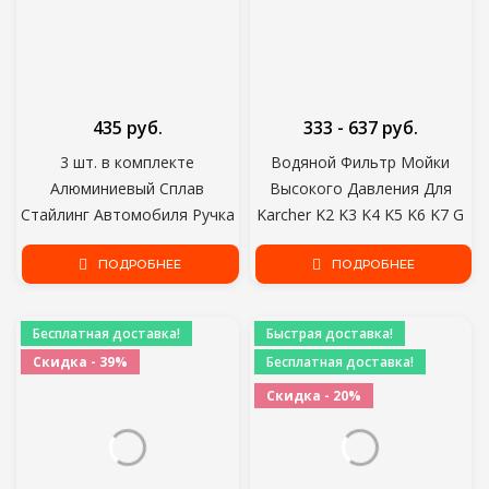
435 руб.
333 - 637 руб.
3 шт. в комплекте
Водяной Фильтр Мойки
Алюминиевый Сплав
Высокого Давления Для
Стайлинг Автомобиля Ручка
Karcher K2 K3 K4 K5 K6 K7 G
Кондиционера Ручка
3/4" Водяные Фильтры С 2
Переменного Тока
ПОДРОБНЕЕ
Сердечниками Фильтров Для
ПОДРОБНЕЕ
Регулятор Тепла
Lavor For Nilfisk
Переключатель Кнопка
Бесплатная доставка!
Быстрая доставка!
Ручка Для Lada Granta
Скидка - 39%
Бесплатная доставка!
Скидка - 20%