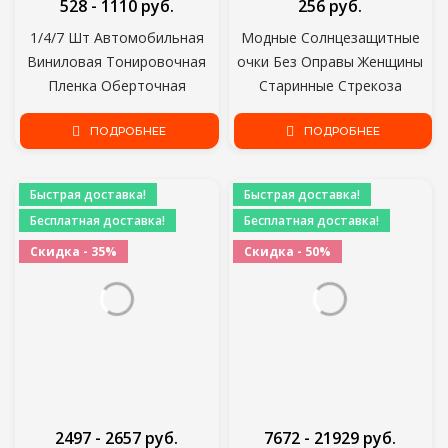
528 - 1110 руб.
256 руб.
1/4/7 Шт Автомобильная
Модные Солнцезащитные
Виниловая Тонировочная
очки Без Оправы Женщины
Пленка Оберточная
Старинные Стрекоза
Войлочная Ракель Резак
Стимпанк Солнцезащитные
Монтажный Набор
ПОДРОБНЕЕ
очки Мужчины Бескаркасные
ПОДРОБНЕЕ
Инструментов
Градиентные Прозрачные
Линзы Очки 2021
Быстрая доставка!
Быстрая доставка!
Бесплатная доставка!
Бесплатная доставка!
Скидка - 35%
Скидка - 50%
2497 - 2657 руб.
7672 - 21929 руб.