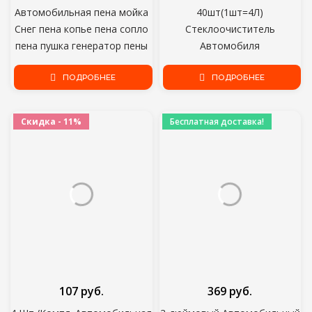
Автомобильная пена мойка
40шт(1шт=4Л)
Снег пена копье пена сопло
Стеклоочиститель
пена пушка генератор пены
Автомобиля
для Daewoo Hammer Karcher
Стеклоомыватель Авто
Huter Makita Мойка высокого
ПОДРОБНЕЕ
Твердый Очиститель
ПОДРОБНЕЕ
давления
Компактные Шипучие
Таблетки Ремонт Окон
Скидка - 11%
Бесплатная доставка!
Автомобильные Аксессуары
107 руб.
369 руб.