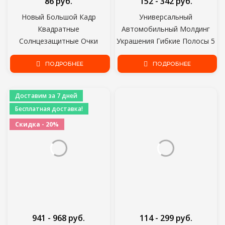
86 руб.
152 - 342 руб.
Новый Большой Кадр
Универсальный
Квадратные
Автомобильный Молдинг
Солнцезащитные Очки
Украшения Гибкие Полосы 5
Модный Тренд Все-матч
М/1 М Интерьер Авто
Женские Солнцезащитные
ПОДРОБНЕЕ
Молдинги Крышка
ПОДРОБНЕЕ
Очки Трансграничные
Автомобиля Отделка
Горячие Продажи
Приборной Панели Двери
Доставим за 7 дней
Солнцезащитные Очки
Edgein Автомобиль-стайлинг
Бесплатная доставка!
Скидка - 20%
941 - 968 руб.
114 - 299 руб.