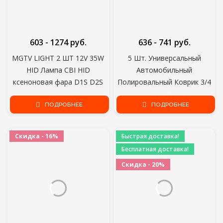
603 - 1274 руб.
636 - 741 руб.
MGTV LIGHT 2 ШТ 12V 35W
5 Шт. Универсальный
HID Лампа CBI HID
Автомобильный
ксеноновая фара D1S D2S
Полировальный Коврик 3/4
D3S D4S D1R D2R D3R D4R
дюйма Для M14/16 Мягкая
Ксеноновая лампа 4300K
ПОДРОБНЕЕ
Шерсть Машина Воском
ПОДРОБНЕЕ
6000K 8000K
Полировщик Кузова
Автомобиля Полировальные
Скидка - 16%
Быстрая доставка!
Диски Чистящие Средства
Бесплатная доставка!
Скидка - 20%