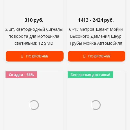
310 руб.
1413 - 2424 руб.
2 шт. светодиодный Сигналы
6~15 метров Шланг Мойки
поворота для мотоцикла
Высокого Давления Шнур
светильник 12 SMD
Трубы Мойка Автомобиля
проблесковый маячок
Очистка Воды
"бегущая вода" мигалка IP68
ПОДРОБНЕЕ
Удлинительный Шланг
ПОДРОБНЕЕ
гибкие мотоциклетный
Водяной Шланг для Karcher
мигающий светильник s
Pressure Cleaner
Скидка - 36%
Бесплатная доставка!