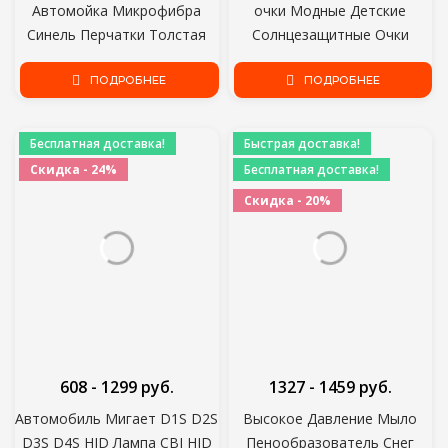
Автомойка Микрофибра
очки Модные Детские
Синель Перчатки Толстая
Солнцезащитные Очки
Чистка Автомобиля
Модные Девушки Мальчики
Рукавица Воск Детализация
ПОДРОБНЕЕ
Милый Мультфильм
ПОДРОБНЕЕ
Кисти Авто Уход Двуликая
Медведь Солнцезащитные
перчатка
Очки Антибликовое Анти-
Бесплатная доставка!
Быстрая доставка!
излучение
Скидка - 24%
Бесплатная доставка!
Скидка - 20%
608 - 1299 руб.
1327 - 1459 руб.
Автомобиль Мигает D1S D2S
Высокое Давление Мыло
D3S D4S HID Лампа CBI HID
Пенообразователь Снег