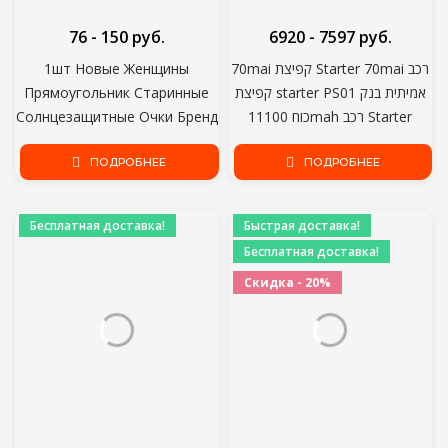
76 - 150 руб.
6920 - 7597 руб.
1шт Новые Женщины
70mai קפיצת Starter 70mai רכב
Прямоугольник Старинные
קפיצת starter PS01 אמיתית בנק
Солнцезащитные Очки Бренд
כוח 11100mah רכב Starter
Дизайнер Ретро Очки
אוטומטי באסטר רכב חירום בוסטרים
Солнцезащитные Очки
ПОДРОБНЕЕ
ПОДРОБНЕЕ
סוללה
Женская Леди Очки Кошачий
Глаз Водитель Очки
Бесплатная доставка!
Быстрая доставка!
Бесплатная доставка!
Скидка - 20%