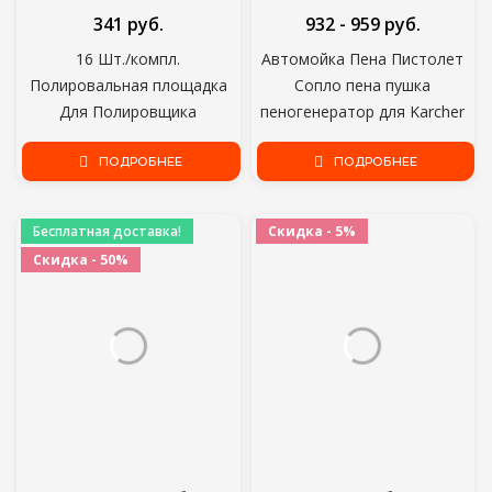
341 руб.
932 - 959 руб.
16 Шт./компл.
Автомойка Пена Пистолет
Полировальная площадка
Сопло пена пушка
Для Полировщика
пеногенератор для Karcher
Автомобиля 2 Дюйма 50 мм
Kranzle Interskol Elitech Huter
Полировальный Круг
ПОДРОБНЕЕ
Gerni Stihl Мойка Высокого
ПОДРОБНЕЕ
Полировальная площадка
давления
Набор Инструментов Для
Бесплатная доставка!
Скидка - 5%
Полировщика Автомобиля
Скидка - 50%
Воск Pulidora Auto