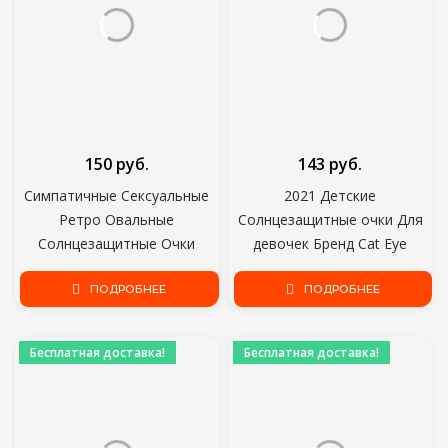
150 руб.
143 руб.
Симпатичные Сексуальные
2021 Детские
Ретро Овальные
Солнцезащитные очки Для
Солнцезащитные Очки
девочек Бренд Cat Eye
Женщины Маленькие
Детские Очки Для мальчиков
Золотые Черные Старинные
ПОДРОБНЕЕ
UV400 Линзы Детские
ПОДРОБНЕЕ
Ретро Солнцезащитные Очки
Солнцезащитные очки
Женские Красные Очки Для
Милые Очки Оттенки Очки
Бесплатная доставка!
Бесплатная доставка!
Женщин Водительские Очки
Водителя