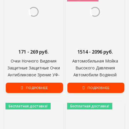
171 - 269 руб.
1514 - 2096 руб.
Очки Ночного Видения
Автомобильная Мойка
Защитные Защитные Очки
Высокого Давления
Антибликовое Зрение УФ-
Автомобили Водяной
Защита Безопасность
Пистолет Автомобильная
Водителя Солнцезащитные
ПОДРОБНЕЕ
Химчистка Пистолет
ПОДРОБНЕЕ
очки Очки Автомобильные
Глубокая Очистка
Аксессуары
Стиральные Аксессуары
Бесплатная доставка!
Бесплатная доставка!
Торнадо Чистящий
Инструмент Стайлинг