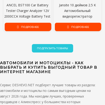
ANCEL BST100 Car Battery
Jansite 10 дюймов 2.5 K
Tester Charger Analyzer 12V
Автомобильный
2000CCA Voltage Battery Test
видеорегистратор
Car Battery Tester Charging
Сенсорный экран Stream
Cricut Load Tools
ПОДРОБНЕЕ
Media Двойной объектив
ПОДРОБНЕЕ
Видеорегистратор Зеркало
заднего вида Dash cam
Передняя и задняя камеры
ПОДГРУЗИТЬ ТОВАРЫ
АВТОМОБИЛИ И МОТОЦИКЛЫ - КАК
ВЫБРАТЬ И КУПИТЬ ВЫГОДНЫЙ ТОВАР В
ИНТЕРНЕТ МАГАЗИНЕ
Сервис DESHEVO.NET подберет лучшие товары из раздела:
автомобили и мотоциклы по самым выгодным ценам на
август 2026 года. Мы находим лучших, проверенных
продавцов с Алиекспресс у большинства которых