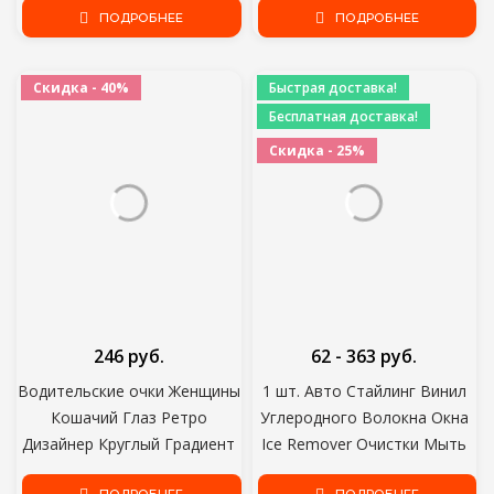
Фонарь Тормозная
ПОДРОБНЕЕ
4inch Burnishing шарик
ПОДРОБНЕЕ
Сигнальная Лампа
полируя Губку эпицентра
Стояночный Стоп-Сигнал
деятельности автомобиля
Скидка - 40%
Быстрая доставка!
Хвостовая Сигнальная Лампа
полируя Конус полируя
Бесплатная доставка!
Скидка - 25%
246 руб.
62 - 363 руб.
Водительские очки Женщины
1 шт. Авто Стайлинг Винил
Кошачий Глаз Ретро
Углеродного Волокна Окна
Дизайнер Круглый Градиент
Ice Remover Очистки Мыть
Негабаритные Очки
Автомобиль Скребок С