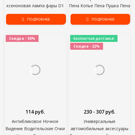
ксеноновая лампа фары D1
Пена Копье Пена Пушка Пена
D2 D3 D4 D1R D2R D3R d4r
Пистолет Сопло Автомобиля
свет фары 4300K 6000K
ПОДРОБНЕЕ
Чистая Пена Мыть
ПОДРОБНЕЕ
8000K
генератор пены для Мойки
автомобилей Karcher
Скидка - 50%
Бесплатная доставка!
Скидка - 22%
114 руб.
230 - 307 руб.
Антибликовое Ночное
Универсальные
Видение Водительские Очки
автомобильные аксессуары