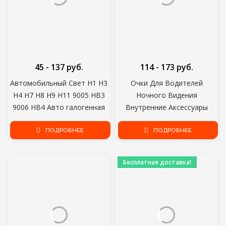
45 - 137 руб.
114 - 173 руб.
Автомобильный Свет H1 H3
Очки Для Водителей
H4 H7 H8 H9 H11 9005 HB3
Ночного Видения
9006 HB4 Авто галогенная
Внутренние Аксессуары
лампа Противотуманные
Защитные Шестерни
Фары 55 Вт 100 Вт 12 В
ПОДРОБНЕЕ
Солнцезащитные очки Очки
ПОДРОБНЕЕ
Супер Белый Фары Лампы
Ночного Видения
Антибликовые Очки Для
Бесплатная доставка!
Вождения Автомобиля