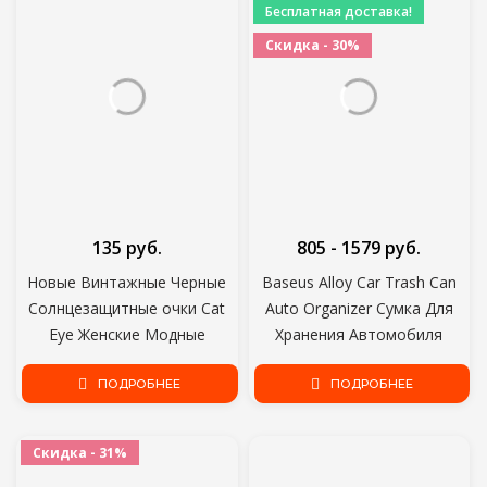
Бесплатная доставка!
Сплав
Скидка - 30%
135 руб.
805 - 1579 руб.
Новые Винтажные Черные
Baseus Alloy Car Trash Can
Солнцезащитные очки Cat
Auto Organizer Сумка Для
Eye Женские Модные
Хранения Автомобиля
Брендовые дизайнерские
Мусорное Ведро Пепельница
Зеркальные маленькие
ПОДРОБНЕЕ
Пылезащитный Чехол
ПОДРОБНЕЕ
Оправы Cateye
Держатель Автоаксессуары
Солнцезащитные очки Для
Скидка - 31%
женских оттенков UV400