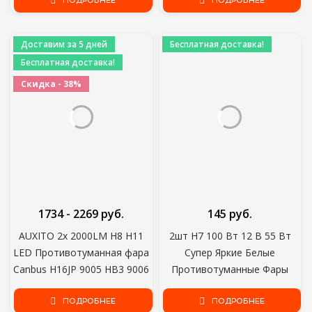
Солнцезащитные очки
ПОДРОБНЕЕ
Войлоком Ракель
ПОДРОБНЕЕ
Металлическая Оправа
Инструмент Пленка
Солнцезащитные Очки
Упаковка 10x7 см
Доставим за 5 дней
Бесплатная доставка!
Водительские Очки
Бесплатная доставка!
Скидка - 38%
1734 - 2269 руб.
145 руб.
AUXITO 2x 2000LM H8 H11
2шт H7 100 Вт 12 В 55 Вт
LED Противотуманная фара
Супер Яркие Белые
Canbus H16JP 9005 HB3 9006
Противотуманные Фары
HB4 LED Для BMW VW Benz
Галогенная Лампа Высокой
Audi A3 8P A4 B8 B6 A6 C6 C7
ПОДРОБНЕЕ
Мощности Автомобильные
ПОДРОБНЕЕ