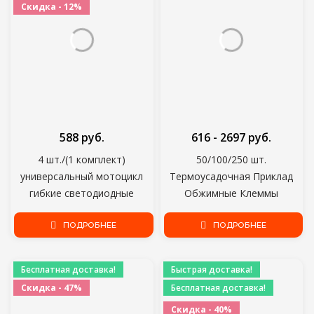
Скидка - 12%
588 руб.
616 - 2697 руб.
4 шт./(1 комплект)
50/100/250 шт.
универсальный мотоцикл
Термоусадочная Приклад
гибкие светодиодные
Обжимные Клеммы
поворотник желтый
Водонепроницаемый Припой
индикатор Light для Yamaha
ПОДРОБНЕЕ
Провод Кабель Сращивания
ПОДРОБНЕЕ
Tmax 530 2012-2016 500
Клеммы Комплект для Лодки
2008-2011
Автомобиль Мотоцикл
Бесплатная доставка!
Быстрая доставка!
Скидка - 47%
Бесплатная доставка!
Скидка - 40%