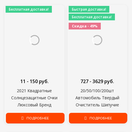
очки
Oculos De Sol UV400
Бесплатная доставка!
Быстрая доставка!
Бесплатная доставка!
Скидка - 49%
11 - 150 руб.
727 - 3629 руб.
2021 Квадратные
20/50/100/200шт
Солнцезащитные Очки
Автомобиль Твердый
Люксовый Бренд
Очиститель Шипучие
Путешествия Маленькие
Таблетки Спрей Очиститель
Прямоугольные
ПОДРОБНЕЕ
Автомобиля Окно Лобовое
ПОДРОБНЕЕ
Солнцезащитные очки
Стекло Очистка Стекла