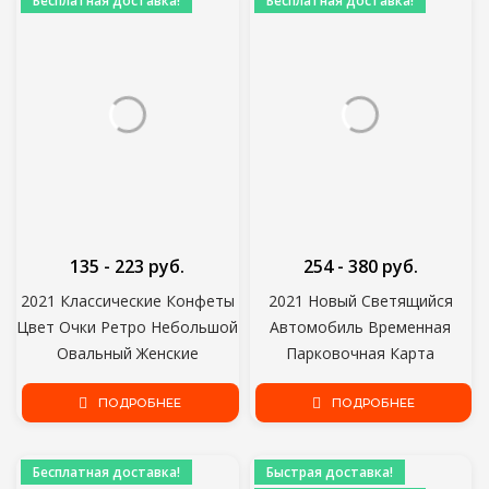
Бесплатная доставка!
Бесплатная доставка!
135 - 223 руб.
254 - 380 руб.
2021 Классические Конфеты
2021 Новый Светящийся
Цвет Очки Ретро Небольшой
Автомобиль Временная
Овальный Женские
Парковочная Карта
Sungalsses Бренд Оттенки
Автомобильная Наклейка
Металла Прямоугольные
ПОДРОБНЕЕ
Скрытый Автомобиль Авто
ПОДРОБНЕЕ
Корея Модные Очки UV400
Номер Телефона Карточная
Пластина Автомобильные
Бесплатная доставка!
Быстрая доставка!
Аксессуары Металлический