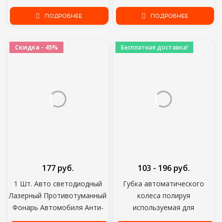
Солнцезащитные Очки Очки
Складной Ключ Чехол Для
Очки Ночного Видения Очки
ПОДРОБНЕЕ
Volkswagen Vw Jetta Golf
ПОДРОБНЕЕ
Водителя Очки для верховой
Passat Beetle Skoda Seat Polo
езды
B5
Скидка - 45%
Бесплатная доставка!
177 руб.
103 - 196 руб.
1 Шт. Авто светодиодный
Губка автоматического
Лазерный Противотуманный
колеса полируя
Фонарь Автомобиля Анти-
используемая для
Столкновение Задний
электрической дрели 3inch/