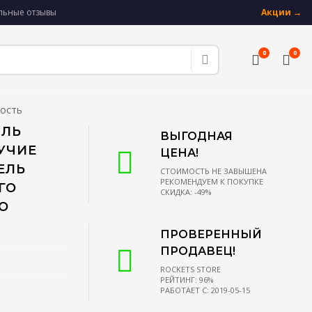
альные отзывы
Акции →
0
0
ость
ИЛЬ
ВЫГОДНАЯ
УЧИЕ
ЦЕНА!
ЕЛЬ
СТОИМОСТЬ НЕ ЗАВЫШЕНА
РЕКОМЕНДУЕМ К ПОКУПКЕ
ГО
СКИДКА: -49%
О
ПРОВЕРЕННЫЙ
ПРОДАВЕЦ!
ROCKETS STORE
РЕЙТИНГ: 96%
РАБОТАЕТ С: 2019-05-15