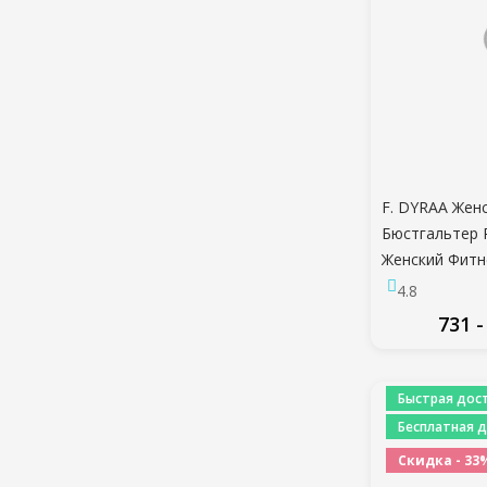
F. DYRAA Жен
Бюстгальтер 
Женский Фитн
Зал Бюстгаль
4.8
Дышащий Топ 
731 -
Йога Бюстгал
Спортивная 
ПО
Быстрая дост
Бесплатная д
Скидка - 33