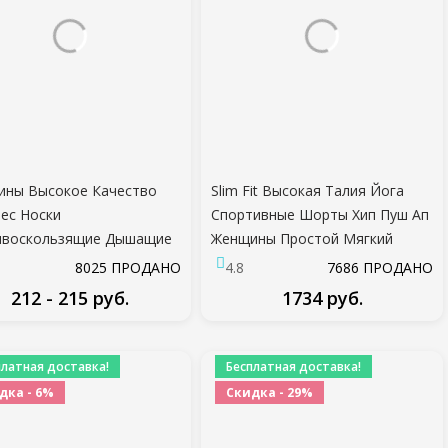
ины Высокое Качество
Slim Fit Высокая Талия Йога
ес Носки
Спортивные Шорты Хип Пуш Ап
ивоскользящие Дышащие
Женщины Простой Мягкий
и Йога Носки Лодыжки
Нейлон Фитнес Беговые Шорты
8025 ПРОДАНО
4.8
7686 ПРОДАНО
Балет Танец Спортивные
Животик Контроль Тренировки
212 - 215 руб.
1734 руб.
 для Фитнеса
Тренажерный Зал Шорты
жерный Зал
ПОДРОБНЕЕ
ПОДРОБНЕЕ
платная доставка!
Бесплатная доставка!
дка - 6%
Скидка - 29%