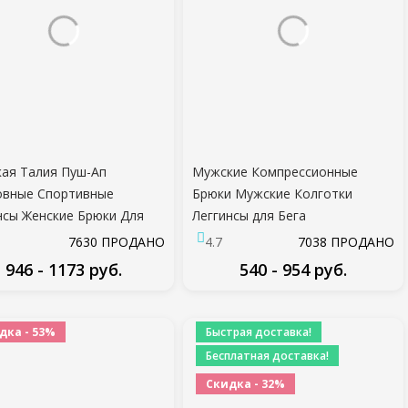
ая Талия Пуш-Ап
Мужские Компрессионные
овные Спортивные
Брюки Мужские Колготки
нсы Женские Брюки Для
Леггинсы для Бега
Супер Эластичные
Тренажерный Зал Спорт Фитнес
7630 ПРОДАНО
4.7
7038 ПРОДАНО
жерный Зал Тренировки
Quick Dry Fit Joggings
946 - 1173 руб.
540 - 954 руб.
тки Спортивные леггинсы
Тренировки Белые Черные
ые брюки
Брюки
ПОДРОБНЕЕ
ПОДРОБНЕЕ
дка - 53%
Быстрая доставка!
Бесплатная доставка!
Скидка - 32%