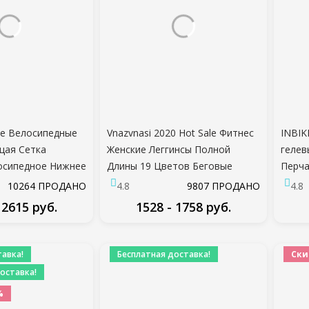
ade Велосипедные
Vnazvnasi 2020 Hot Sale Фитнес
INBIK
ая Сетка
Женские Леггинсы Полной
гелев
осипедное Нижнее
Длины 19 Цветов Беговые
Перча
Pad
Брюки Удобные И Облегающие
Спор
10264 ПРОДАНО
4.8
9807 ПРОДАНО
4.8
ные Шорты MTB
Брюки Для Йоги
Женщи
 2615 руб.
1528 - 1758 руб.
nderwear
Трена
Перча
ДРОБНЕЕ
ПОДРОБНЕЕ
Перча
авка!
Бесплатная доставка!
Ски
оставка!
%