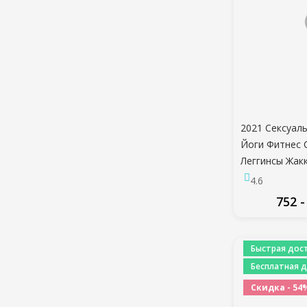
2021 Сексуал
Йоги Фитнес 
Леггинсы Жак
Леггинсы Pus
4.6
Беговые Брюк
752 -
талией Легги
Спортивные 
ПО
Быстрая дост
Бесплатная д
Скидка - 54