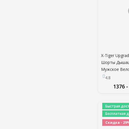
X-Tiger Upgr
Шорты Дышащ
Мужское Вел
Белье 5D Gel 
4.8
Противоудар
1376 -
Racing Bike U
ПО
Быстрая дост
Бесплатная д
Скидка - 29