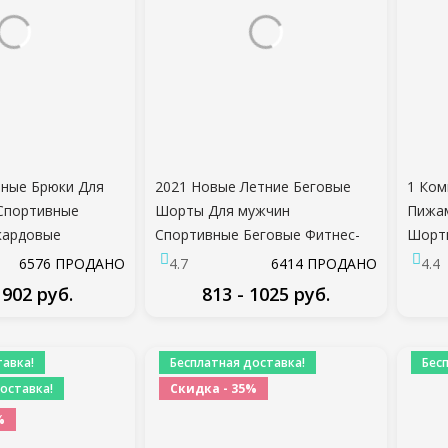
ьные Брюки Для
2021 Новые Летние Беговые
1 Ком
Спортивные
Шорты Для мужчин
Пижа
кардовые
Спортивные Беговые Фитнес-
Шорты
h Up Женские
шорты Quick Dry Mens Gym Men
Пижа
6576 ПРОДАНО
4.7
6414 ПРОДАНО
4.4
и с высокой
Shorts Sport gyms Short Pants
 902 руб.
813 - 1025 руб.
нсы для Йоги
men
брюки
ДРОБНЕЕ
ПОДРОБНЕЕ
авка!
Бесплатная доставка!
Бес
оставка!
Скидка - 35%
%