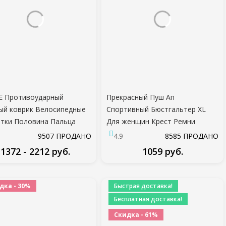
E Противоударный
Прекрасный Пуш Ап
ый коврик Велосипедные
Спортивный Бюстгальтер XL
тки Половина Пальца
Для женщин Крест Ремни
тивные Перчатки Мужчины
Беспроводной Мягкий Удобный
9507 ПРОДАНО
4.9
8585 ПРОДАНО
ны Летний Велосипед
Тренажерный Зал Бюстгальтер
1372 - 2212 руб.
1059 руб.
жерный Зал Фитнес
Йога Нижнее Белье Активная
тки MTB Велосипедные
Одежда Тренировки Фитнес
ПОДРОБНЕЕ
ПОДРОБНЕЕ
тки
Топ
дка - 30%
Быстрая доставка!
Бесплатная доставка!
Скидка - 61%