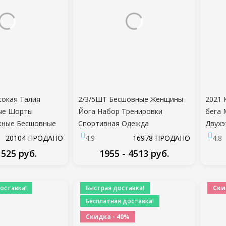
окая Талия
2/3/5ШТ Бесшовные Женщины
2021
ые Шорты
Йога Набор Тренировки
бега 
жные Бесшовные
Спортивная Одежда
Двухэ
Шорты Хруст
Тренажерный Зал Одежда
Трена
20104 ПРОДАНО
4.9
16978 ПРОДАНО
4.8
га Беговые
Фитнес С Длинным Рукавом
Шорты
 525 руб.
1955 - 4513 руб.
ивные женщины
Растениеводство Топ Высокая
Трен
Зал Леггинсы
Талия Леггинсы Спортивные
Мужск
ДРОБНЕЕ
ПОДРОБНЕЕ
костюмы
Брюк
оставка!
Быстрая доставка!
Ски
Бесплатная доставка!
Скидка - 40%