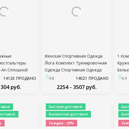
ажные
Женская Спортивная Одежда
1 Ком
бюстгальтеры
Йога Комплект Тренировочная
Круж
-Ап Сплошной
Одежда Спортивная Одежда
Белье
юстгальтер Бег
Спортивный Зал Леггинсы
Babyd
14120 ПРОДАНО
4.8
14021 ПРОДАНО
4.4
ажерный Зал
Бесшовный Фитнес
Нижне
 304 руб.
2254 - 3507 руб.
ртивный
Бюстгальтер Укороченный Топ
Цвет
Девушка Нижнее
С Длинным Рукавом Йога
ДРОБНЕЕ
ПОДРОБНЕЕ
 Бег Йога
Костюм
авка!
Быстрая доставка!
Быс
топы
оставка!
Бесплатная доставка!
Бес
%
Скидка - 29%
Ски