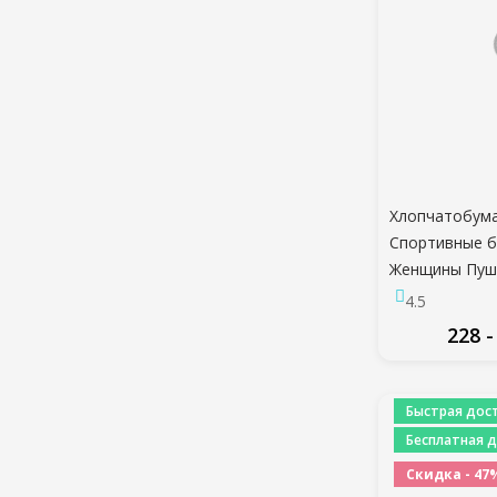
Хлопчатобум
Спортивные 
Женщины Пуш
Спортивный Б
4.5
Трусцой Трен
228 -
Женщины Спо
Бюстгальтер 
ПО
Белье Фитнес
Быстрая дост
Спортивные 
Бесплатная д
Скидка - 47