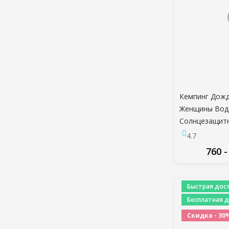
Кемпинг Дож
Женщины Вод
Солнцезащит
Рыбалка Охо
4.7
Быстросохну
760 -
Ветровка С К
ПО
Быстрая дост
Бесплатная д
Скидка - 30