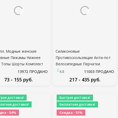
пл. Модные женские
Силиконовые
евные Пижамы Нижнее
Противоскользящие Анти-пот
 Топы Шорты Комплект
Велосипедные Перчатки
oll Пижамы Спортивное
Мужчины Женщины
13972 ПРОДАНО
4.8
11003 ПРОДАНО
е Белье Ночное Белье 8
Полупальцевые Перчатки
73 - 155 руб.
217 - 435 руб.
ов
Дышащие Анти-шок
Спортивный Велосипед
ПОДРОБНЕЕ
ПОДРОБНЕЕ
Велосипедная перчатка D40
трая доставка!
Быстрая доставка!
платная доставка!
Бесплатная доставка!
дка - 54%
Скидка - 51%