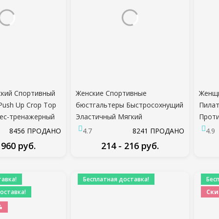
ский Спортивный
Женские Спортивные
Женщ
Push Up Crop Top
бюстгальтеры Быстросохнущий
Пилат
ес-тренажерный
Эластичный Мягкий
Прот
тер Полый
Тренажерный Зал Бег skeep
Спинк
8456 ПРОДАНО
4.7
8241 ПРОДАНО
4.9
Сексуальный Бег
Бюстгальтер Сплошной цвет
Дамы 
 960 руб.
214 - 216 руб.
ьтер Спортивная
Фитнес Йога Спорт дышащие
Носки
Одежда
топы
Трена
ДРОБНЕЕ
ПОДРОБНЕЕ
авка!
Бесплатная доставка!
Бес
оставка!
Ски
%