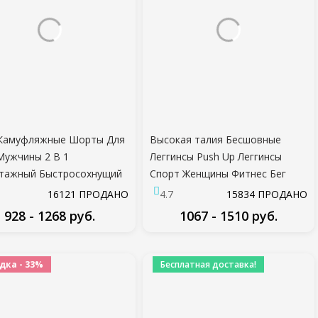
 Камуфляжные Шорты Для
Высокая талия Бесшовные
Мужчины 2 В 1
Леггинсы Push Up Леггинсы
тажный Быстросохнущий
Спорт Женщины Фитнес Бег
жерный Зал Спортивные
Йога Брюки Энергия
16121 ПРОДАНО
4.7
15834 ПРОДАНО
 Фитнес Бег Трусцой
Эластичные Брюки
928 - 1268 руб.
1067 - 1510 руб.
ировочные Шорты
Тренажерный Зал Девушка
ие Спортивные Короткие
Колготки
ПОДРОБНЕЕ
ПОДРОБНЕЕ
и
дка - 33%
Бесплатная доставка!