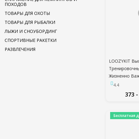
ПОХОДОВ
ТОВАРЫ ДЛЯ ОХОТЫ
ТОВАРЫ ДЛЯ РЫБАЛКИ
ЛЫЖИ И СНОУБОРДИНГ
СПОРТИВНЫЕ РАКЕТКИ
РАЗВЛЕЧЕНИЯ
LOOZYKIT Выс
Тренировочн
Жизненно Ва
Фитнес Йога 
4.4
Прикладом Йо
373 -
Шорты Спорт
Тренажерный 
ПО
Бесплатная д