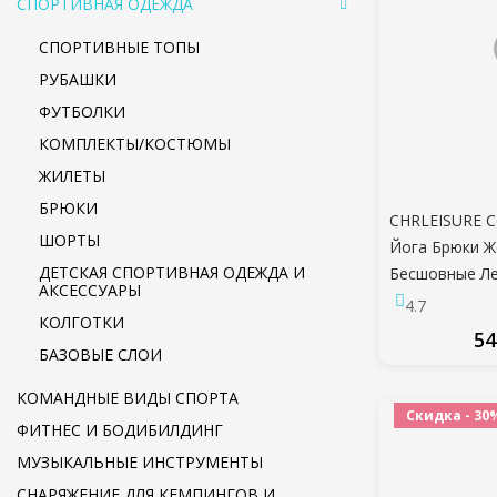
СПОРТИВНАЯ ОДЕЖДА
СПОРТИВНЫЕ ТОПЫ
РУБАШКИ
ФУТБОЛКИ
КОМПЛЕКТЫ/КОСТЮМЫ
ЖИЛЕТЫ
БРЮКИ
CHRLEISURE С
ШОРТЫ
Йога Брюки Ж
ДЕТСКАЯ СПОРТИВНАЯ ОДЕЖДА И
Бесшовные Ле
АКСЕССУАРЫ
Талией Дыша
4.7
КОЛГОТКИ
Зал Фитнес P
54
Девушка Йога
БАЗОВЫЕ СЛОИ
ПО
КОМАНДНЫЕ ВИДЫ СПОРТА
Скидка - 30
ФИТНЕС И БОДИБИЛДИНГ
МУЗЫКАЛЬНЫЕ ИНСТРУМЕНТЫ
СНАРЯЖЕНИЕ ДЛЯ КЕМПИНГОВ И