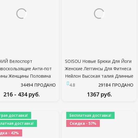
ЧИЙ Велоспорт
SOISOU Новые Брюки Для Йоги
воскользящие Анти-пот
Женские Леггинсы Для Фитнеса
ины Женщины Половина
Нейлон Высокая талия Длинные
цев Перчатки Дышащие
Брюки Женские Бедра Push UP
34494 ПРОДАНО
4.8
29184 ПРОДАНО
шок Спортивные Перчатки
Колготки Женская Спортивная
216 - 434 руб.
1367 руб.
ипед Перчатки
одежда
ПОДРОБНЕЕ
ПОДРОБНЕЕ
трая доставка!
Бесплатная доставка!
платная доставка!
Скидка - 57%
дка - 42%