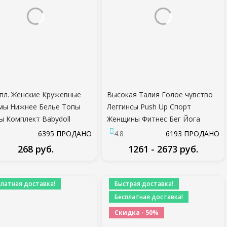
пл. Женские Кружевные
Высокая Талия Голое чувство
мы Нижнее Белье Топы
Леггинсы Push Up Спорт
 Комплект Babydoll
Женщины Фитнес Бег Йога
мы Пижамы
Брюки Энергия Бесшовные
6395 ПРОДАНО
4.8
6193 ПРОДАНО
Леггинсы Тренажерный Зал
268 руб.
1261 - 2673 руб.
Девушка леггинсы
ПОДРОБНЕЕ
ПОДРОБНЕЕ
платная доставка!
Быстрая доставка!
Бесплатная доставка!
Скидка - 50%