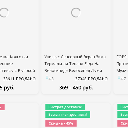
етка Колготки
Унисекс Сенсорный Экран Зима
ГОРЯ
енские
Термальная Теплая Езда На
Проти
ггинсы с Высокой
Велосипеде Велосипед Лыжи
Мужч
щий Тренажерный
Открытый Кемпинг Пешие
Паль
38611 ПРОДАНО
4.8
37048 ПРОДАНО
4.7
ush Up Одежда
Прогулки Мотоциклетные
Анти-
5 руб.
369 - 450 руб.
 Брюки
Перчатки Спорт Полный Палец
Велос
ДРОБНЕЕ
ПОДРОБНЕЕ
%
Быстрая доставка!
Быс
Бесплатная доставка!
Бес
Скидка - 45%
Ски