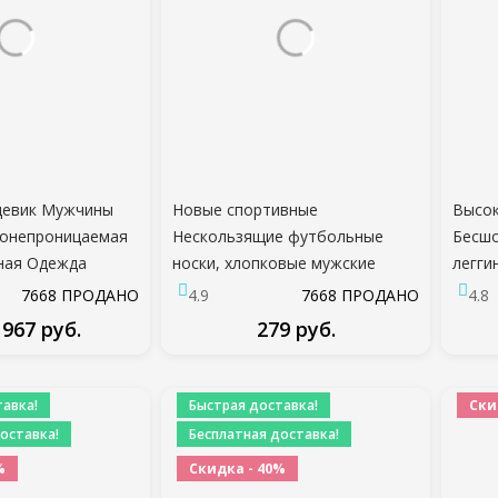
девик Мужчины
Новые спортивные
Высок
онепроницаемая
Нескользящие футбольные
Бесш
ная Одежда
носки, хлопковые мужские
легги
та Одежда
носки для футбола (такой же
Йоги 
7668 ПРОДАНО
4.9
7668 ПРОДАНО
4.8
щая Кожа
тип, как и Trusox)
Трена
 967 руб.
279 руб.
арманом
Колго
Бегов
ДРОБНЕЕ
ПОДРОБНЕЕ
авка!
Быстрая доставка!
Ски
оставка!
Бесплатная доставка!
%
Скидка - 40%