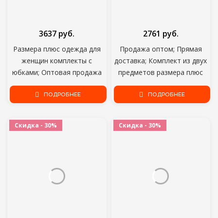
3637 руб.
2761 руб.
Размера плюс одежда для
Продажа оптом; Прямая
женщин комплекты с
доставка; Комплект из двух
юбками; Оптовая продажа
предметов размера плюс
комплект из двух предметов
комплекты с юбками;
в клетку топ с эластичной
ПОДРОБНЕЕ
Женские однотонные
ПОДРОБНЕЕ
резинкой на талии юбка
Пелерина с коротким
макси летнее дропшиппинг
рукавом топ и длинная юбка
Скидка - 30%
Скидка - 30%
в комплекте с набором
подходящих сумочек