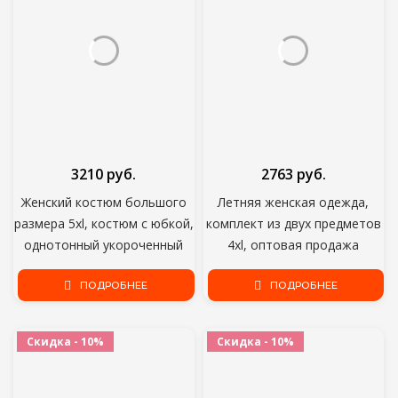
3210 руб.
2763 руб.
Женский костюм большого
Летняя женская одежда,
размера 5xl, костюм с юбкой,
комплект из двух предметов
однотонный укороченный
4xl, оптовая продажа
топ с бандажной эластичной
товаров, сексуальные топы с
талией, летняя юбка макси,
ПОДРОБНЕЕ
V-образным вырезом и
ПОДРОБНЕЕ
Прямая поставка
бандажным принтом,
повседневные шорты,
Скидка - 10%
Скидка - 10%
Прямая поставка