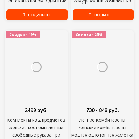
топ с капюшоном и длинные
камуфляжный комплект из
брюки в стиле пэчворк,
двух предметов, размера
повседневный комплект из 2
ПОДРОБНЕЕ
плюс sweat, оптовая
ПОДРОБНЕЕ
предметов, спортивная
продажа, Прямая поставка
одежда D25
Скидка - 49%
Скидка - 25%
2499 руб.
730 - 848 руб.
Комплекты из 2 предметов
Летние Комбинезоны
женские костюмы летние
женские комбинезоны
свободные рукава три
модная однотонная жилетка