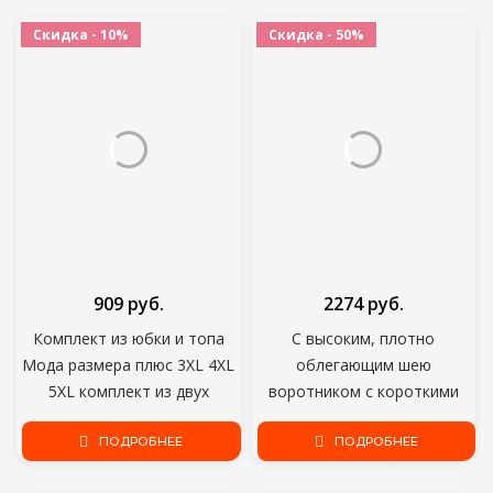
костюм, оптовая продажа
спортивный костюм летние
Скидка - 10%
Скидка - 50%
шорты
909 руб.
2274 руб.
Комплект из юбки и топа
С высоким, плотно
Мода размера плюс 3XL 4XL
облегающим шею
5XL комплект из двух
воротником с короткими
предметов, комплект с
рукавами; Комплекты с
юбкой, сексуальная Bue
ПОДРОБНЕЕ
шортами повседневные
ПОДРОБНЕЕ
наряды для маленьких детей
Стиль размера плюс женская