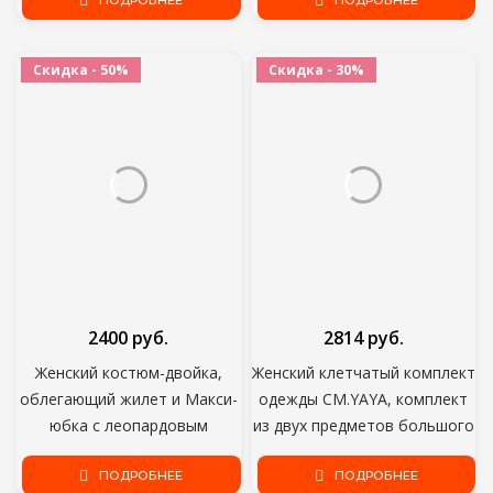
ПОДРОБНЕЕ
оптовая продажа, Прямая
ПОДРОБНЕЕ
поставка
Скидка - 50%
Скидка - 30%
2400 руб.
2814 руб.
Женский костюм-двойка,
Женский клетчатый комплект
облегающий жилет и Макси-
одежды CM.YAYA, комплект
юбка с леопардовым
из двух предметов большого
принтом
размера, модная футболка с
ПОДРОБНЕЕ
завязкой и юбка макси,
ПОДРОБНЕЕ