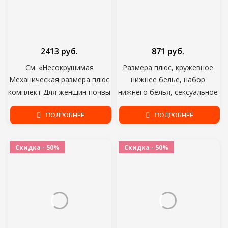
2413 руб.
871 руб.
См. «Несокрушимая
Размера плюс, кружевное
Механическая размера плюс
нижнее белье, набор
комплект Для женщин почвы
нижнего белья, сексуальное
"короткий рукав Повязки
женское нижнее белье,
Топы Высокая Талия
ПОДРОБНЕЕ
нижнее белье Прозрачный
ПОДРОБНЕЕ
свободные длинные юбки 2
комплект бюстгальтер и
комплекты из двух
трусики черное белье
Скидка - 50%
Скидка - 50%
предметов спортивный
бюстгальтер нижнее бельё
костюм с рисунком
для девочек эротический
«человека
комплект D30