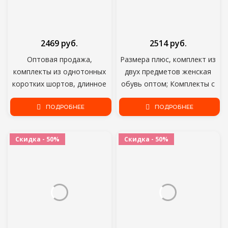
2469 руб.
2514 руб.
Оптовая продажа,
Размера плюс, комплект из
комплекты из однотонных
двух предметов женская
коротких шортов, длинное
обувь оптом; Комплекты с
платье, шорты с эластичным
шортами «вареный»;
поясом, Прямая поставка
ПОДРОБНЕЕ
Повседневные футболки;
ПОДРОБНЕЕ
Топ и короткие штаны,
летний спортивный костюм
Скидка - 50%
Скидка - 50%
дропшиппинг