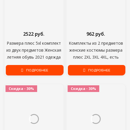
2522 руб.
962 руб.
Размера плюс 5xl комплект
Комплекты из 2 предметов
из двух предметов Женская
женские костюмы размера
летняя обувь 2021 одежда
плюс 2XL 3XL 4XL, есть
изделия для оптовой
большие размеры, комплект
продажи, сексуальная юбка с
ПОДРОБНЕЕ
из двух вещей, футболка и
ПОДРОБНЕЕ
завышенной талией, на
шорты в комплекте с
каждый день или на выход;
набором подходящих
Скидка - 30%
Скидка - 30%
Комплект с шортами; Прямая
сумочек, Повседневная
поставка;
летняя одежда для детей,
Conjunto, с милыми лисами,