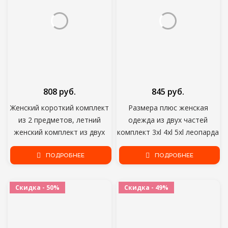
808 руб.
845 руб.
Женский короткий комплект
Размера плюс женская
из 2 предметов, летний
одежда из двух частей
женский комплект из двух
комплект 3xl 4xl 5xl леопарда
предметов, Женский
слишком большой
фотоаксессуар, 4XL, 5XL,
ПОДРОБНЕЕ
комплекты одежды
ПОДРОБНЕЕ
XXXXL, XXXXXL, 2021
комплекты повседневной
летней одежды красного и
Скидка - 50%
Скидка - 49%
черного цвета размера плюс
одежда для женщин