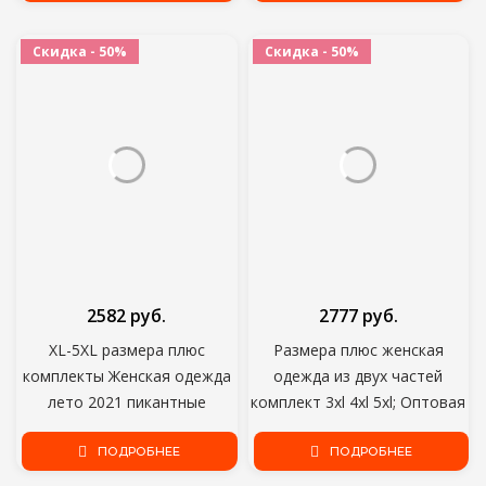
винтажная уличная одежда
Скидка - 50%
Скидка - 50%
2582 руб.
2777 руб.
XL-5XL размера плюс
Размера плюс женская
комплекты Женская одежда
одежда из двух частей
лето 2021 пикантные
комплект 3xl 4xl 5xl; Оптовая
«вареный» без рукавов Топ и
продажа; Прямая поставка; С
длинная юбка два 1 предмет
ПОДРОБНЕЕ
леопардовым принтом;
ПОДРОБНЕЕ
американском стиле,
Футболка и штаны осенний