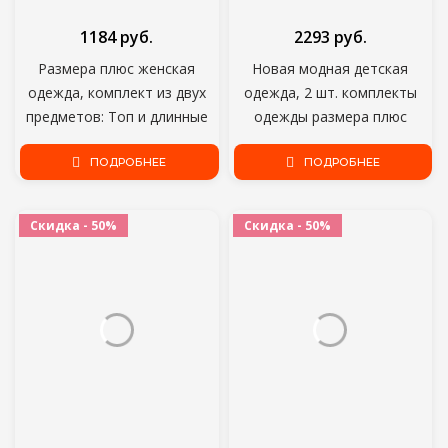
1184 руб.
2293 руб.
Размера плюс женская
Новая модная детская
одежда, комплект из двух
одежда, 2 шт. комплекты
предметов: Топ и длинные
одежды размера плюс
юбки размера плюс,
женское нижнее белье
комплекты 5XL 4XL размера
ПОДРОБНЕЕ
спортивные костюмы штаны
ПОДРОБНЕЕ
плюс, спальный комплект
с буквенным принтом,
для детей черного, желтого
комплект для бега трусцой
Скидка - 50%
Скидка - 50%
цвета зеленого цвета
спортивные костюмы;
Оптовая продажа; Прямая
поставка;