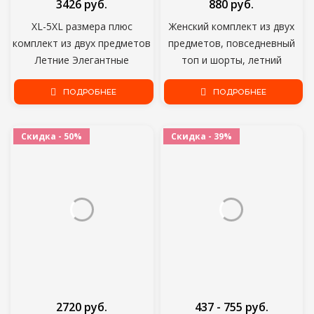
3426 руб.
880 руб.
XL-5XL размера плюс
Женский комплект из двух
комплект из двух предметов
предметов, повседневный
Летние Элегантные
топ и шорты, летний
однотонные крестообразная
комплект из двух предметов,
шнуровка юбка и топ с
ПОДРОБНЕЕ
ПОДРОБНЕЕ
2021
короткими рукавами для
женщин наряд; Оптовая
Скидка - 50%
Скидка - 39%
продажа; Прямая поставка;
2720 руб.
437 - 755 руб.