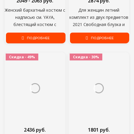
2049 - 2063 руб.
2874 руб.
Женский бархатный костюм с
Для женщин летний
надписью см. YAYA,
комплект из двух предметов
блестящий костюм с
2021 Свободная блузка и
толстовкой, топом и
шорты, комплект домашней
брюками для бега,
ПОДРОБНЕЕ
одежды, милые
ПОДРОБНЕЕ
спортивный костюм,
повседневные Костюмы
комплект из двух предметов,
размера плюс; Оптовая
Скидка - 49%
Скидка - 30%
одежда для фитнеса
продажа; Прямая поставка;
2436 руб.
1801 руб.