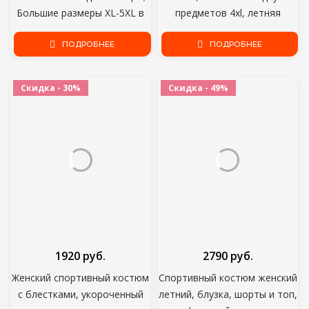
Большие размеры XL-5XL в
предметов 4xl, летняя
полоску с v-образным
оптовая продажа, Прямая
вырезом и рисунком
ПОДРОБНЕЕ
поставка, комбинированные
ПОДРОБНЕЕ
футболки для бега,
шорты с подолом, костюм,
спортивные штаны, костюм
повседневный спортивный
Скидка - 30%
Скидка - 49%
комплект из двух предметов
костюм, уличная одежда
спортивный в комплекте с
набором подходящих
сумочек наряд
1920 руб.
2790 руб.
Женский спортивный костюм
Спортивный костюм женский
с блестками, укороченный
летний, блузка, шорты и топ,