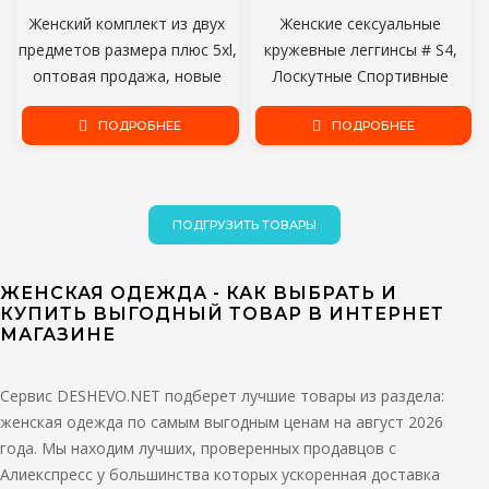
Женский комплект из двух
Женские сексуальные
предметов размера плюс 5xl,
кружевные леггинсы # S4,
оптовая продажа, новые
Лоскутные Спортивные
комплекты брюк, короткий
Повседневные Леггинсы с
топ и леггинсы с эластичным
ПОДРОБНЕЕ
эффектом пуш-ап для
ПОДРОБНЕЕ
поясом и принтом букв,
бодибилдинга и бега,
стрейч, Прямая поставка
Женские брюки, гинсы
ПОДГРУЗИТЬ ТОВАРЫ
ЖЕНСКАЯ ОДЕЖДА - КАК ВЫБРАТЬ И
КУПИТЬ ВЫГОДНЫЙ ТОВАР В ИНТЕРНЕТ
МАГАЗИНЕ
Сервис DESHEVO.NET подберет лучшие товары из раздела:
женская одежда по самым выгодным ценам на август 2026
года. Мы находим лучших, проверенных продавцов с
Алиекспресс у большинства которых ускоренная доставка