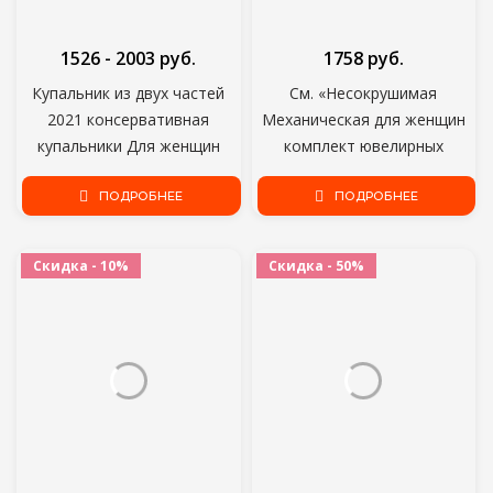
1526 - 2003 руб.
1758 руб.
Купальник из двух частей
См. «Несокрушимая
2021 консервативная
Механическая для женщин
купальники Для женщин
комплект ювелирных
шорты Танкини пуш-ап
изделий размера плюс с
купальник размера плюс
ПОДРОБНЕЕ
принтом без рукавов, майка,
ПОДРОБНЕЕ
ванный комплект с шортами
топ, жилет боди до
пляжная D30
середины икры юбка;
Скидка - 10%
Скидка - 50%
Комплект из 2 предметов
сексуальный пляжный летний
купальник 2021