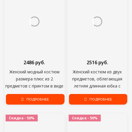
костюм D30
2486 руб.
2516 руб.
Женский модный костюм
Женский костюм из двух
размера плюс из 2
предметов, облегающая
предметов с принтом в виде
летняя длинная юбка с
губ, короткий рукав,
принтом, большие размеры
полицейский топ, брюки,
ПОДРОБНЕЕ
ПОДРОБНЕЕ
4xl 5xl
шорты, спортивный костюм
для бега, оптовая продажа,
Скидка - 50%
Скидка - 50%
Прямая поставка