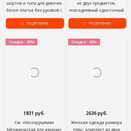
шортов и топа для девочек
из двух предметов,
белое платье без рукавов с
повседневный однотонный
топом пальто свободного
костюм без рукавов, с
кроя Гавайи 3 предмета;
ПОДРОБНЕЕ
драпировкой, большие
ПОДРОБНЕЕ
Ночная одежда, комплект,
размеры, на лето
милый костюм для девочки
Скидка - 30%
Скидка - 50%
размера плюс; Оптовая
продажа; Прямая поставка;
1831 руб.
2636 руб.
См. «Несокрушимая
Женская одежда размера
Механическая для женщин;
плюс, комплект из двух