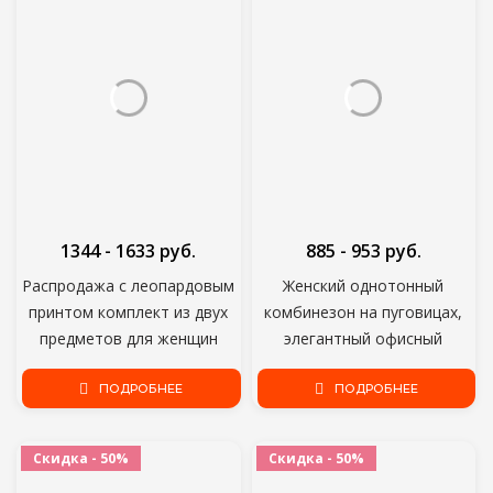
Оптовая продажа; Прямая
поставка;
1344 - 1633 руб.
885 - 953 руб.
Распродажа с леопардовым
Женский однотонный
принтом комплект из двух
комбинезон на пуговицах,
предметов для женщин
элегантный офисный
Лучшие Спортивные
слитный комбинезон с
Леггинсы костюмы размера
ПОДРОБНЕЕ
глубоким V-образным
ПОДРОБНЕЕ
плюс, пижамный комплект,
вырезом и коротким
одежда для отдыха
рукавом, с поясом, лето
Скидка - 50%
Скидка - 50%
Тренировки Спортивный
2021