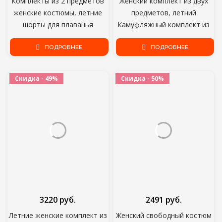
Комплекты из 2 предметов
Женский комплект из двух
женские костюмы, летние
предметов, летний
шорты для плаванья
Камуфляжный комплект из
вечерние Slash шеи топы и
двух предметов с шортами,
шорты, одежда для отдыха
ПОДРОБНЕЕ
размеры до 5XL
ПОДРОБНЕЕ
комплект размера плюс;
Оптовая продажа; Прямая
Скидка - 49%
Скидка - 50%
поставка;
3220 руб.
2491 руб.
Летние женские комплект из
Женский свободный костюм