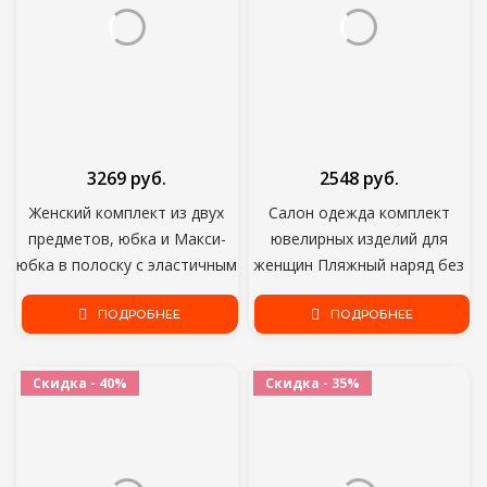
3269 руб.
2548 руб.
Женский комплект из двух
Салон одежда комплект
предметов, юбка и Макси-
ювелирных изделий для
юбка в полоску с эластичным
женщин Пляжный наряд без
поясом
бретелек кроп-топы и штаны
ПОДРОБНЕЕ
комплект одежды размера
ПОДРОБНЕЕ
плюс бикини сексуальный
комплект из 2 предметов;
Скидка - 40%
Скидка - 35%
Оптовая продажа; Прямая
поставка;