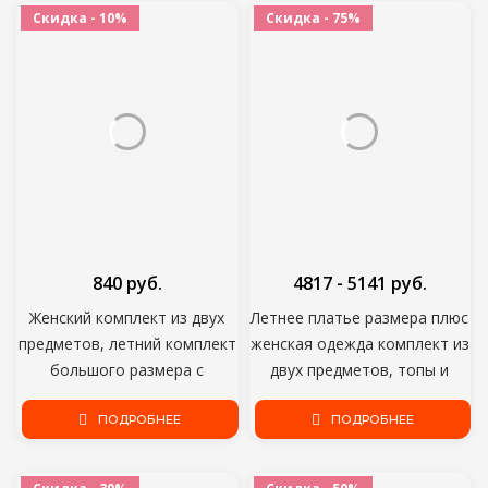
тренировочный костюм 2
одежда тонкий черный
Скидка - 10%
Скидка - 75%
предмета Комплект для
комплект из двух предметов
женщин юбка и топ Клубная
4xl; Оптовая продажа;
одежда
Прямая поставка;
840 руб.
4817 - 5141 руб.
Женский комплект из двух
Летнее платье размера плюс
предметов, летний комплект
женская одежда комплект из
большого размера с
двух предметов, топы и
шортами и топом, размеры
штаны леггинсы спортивный
3XL, 4XL, 2021
ПОДРОБНЕЕ
костюм комплекты из 2
ПОДРОБНЕЕ
предметов; Спортивный
костюм; Спортивная одежда;