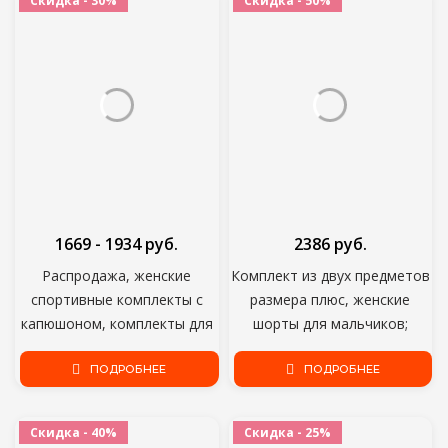
Скидка - 30%
Скидка - 50%
5XL
1669 - 1934 руб.
2386 руб.
Распродажа, женские
Комплект из двух предметов
спортивные комплекты с
размера плюс, женские
капюшоном, комплекты для
шорты для мальчиков;
бега, весна-осень 2021,
Спортивные брюки
спортивный костюм для
ПОДРОБНЕЕ
тренировочные костюмы
ПОДРОБНЕЕ
тренажерного зала,
Летняя одежда для бега в
фитнеса, бега на открытом
комплекте с набором
Скидка - 40%
Скидка - 25%
воздухе, костюм для бега
подходящих сумочек;