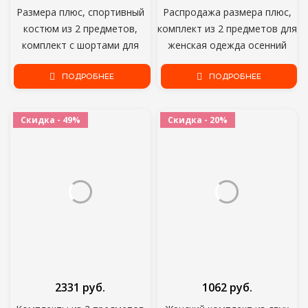
Размера плюс, спортивный
Распродажа размера плюс,
костюм из 2 предметов,
комплект из 2 предметов для
комплект с шортами для
женская одежда осенний
женщин летняя рубашка и
комплект для девушек
шорты набор для бегунов
ПОДРОБНЕЕ
большого размера, верхняя
ПОДРОБНЕЕ
Ночная одежда
одежда с леопардовым
тренировочные костюмы;
принтом, тренировочный
Скидка - 49%
Скидка - 20%
Оптовая продажа; Прямая
костюм в рождественской
поставка;
тематике с женской одежды
D30
2331 руб.
1062 руб.