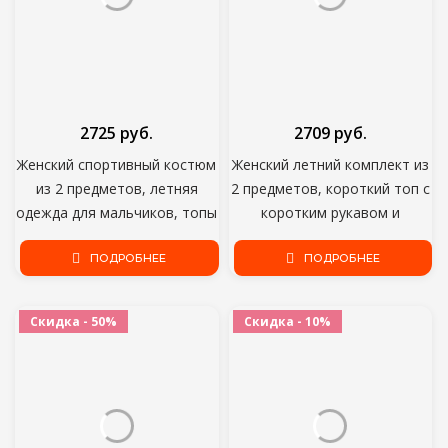
2725 руб.
2709 руб.
Женский спортивный костюм
Женский летний комплект из
из 2 предметов, летняя
2 предметов, короткий топ с
одежда для мальчиков, топы
коротким рукавом и
и леггинсы брюки
принтом, размеры до 5xl
спортивные костюмы
ПОДРОБНЕЕ
ПОДРОБНЕЕ
размера плюс Joggingpak
Dames; Оптовая продажа;
Скидка - 50%
Скидка - 10%
Прямая поставка;