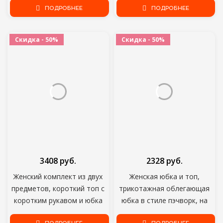
костюмы для дома; Оптовая
ПОДРОБНЕЕ
комплект из полиэстера с
ПОДРОБНЕЕ
продажа; Прямая поставка;
эластичным поясом и
принтом, Прямая поставка
Скидка - 50%
Скидка - 50%
3408 руб.
2328 руб.
Женский комплект из двух
Женская юбка и топ,
предметов, короткий топ с
трикотажная облегающая
коротким рукавом и юбка
юбка в стиле пэчворк, на
макси, размеры до 4xl
молнии, стрейчевая одежда,