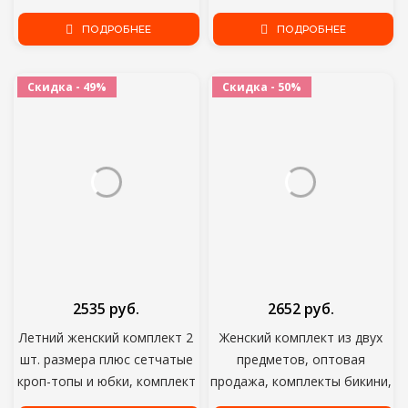
четверти кроп-топы и шорты
с v-образным вырезом,
фиолетовый тренировочные
ПОДРОБНЕЕ
свободные сексуальные
ПОДРОБНЕЕ
костюмы размера плюс;
женские костюмы
Оптовая продажа; Прямая
Повседневная Женская
Скидка - 49%
Скидка - 50%
поставка;
комбинезон размера плюс
2535 руб.
2652 руб.
Летний женский комплект 2
Женский комплект из двух
шт. размера плюс сетчатые
предметов, оптовая
кроп-топы и юбки, комплект
продажа, комплекты бикини,
уличной сексуальные
сексуальный пляжный