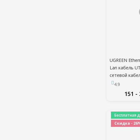
UGREEN Ethern
Lan кабель UT
сетевой кабел
патч-корд для
4.9
маршрутизато
151 -
кабель
ПО
Бесплатная д
Скидка - 26