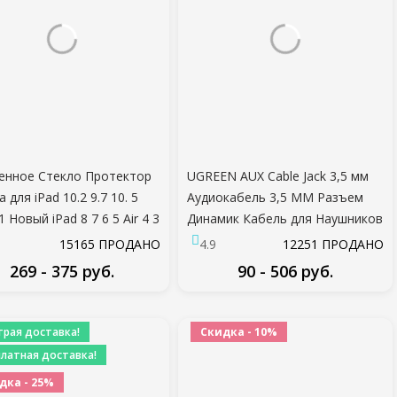
енное Стекло Протектор
UGREEN AUX Cable Jack 3,5 мм
 для iPad 10.2 9.7 10. 5
Аудиокабель 3,5 ММ Разъем
1 Новый iPad 8 7 6 5 Air 4 3
Динамик Кабель для Наушников
 Glass iPad 2020 2019 2018
JBL Автомобиль Xiaomi Redmi 5
15165 ПРОДАНО
4.9
12251 ПРОДАНО
Plus Oneplus 5t AUX Шнур
269 - 375 руб.
90 - 506 руб.
ПОДРОБНЕЕ
ПОДРОБНЕЕ
трая доставка!
Скидка - 10%
платная доставка!
дка - 25%