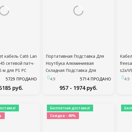
net кабель Cat6 Lan
Портативная Подставка Для
Кабел
45 сетевой патч-
Ноутбука Алюминиевая
freesa
5 м для PS PC
Складная Подставка Для
s2x/V
дем
Ноутбука Подставка Для
5729 ПРОДАНО
4.9
5714 ПРОДАНО
4.9
р Cat 6 кабель
Ноутбука Macbook Pro
 5185 руб.
957 - 1974 руб.
Держатель Регулируемый
Кронштейн Компьютерные
ДРОБНЕЕ
ПОДРОБНЕЕ
Аксессуары
оставка!
Бесплатная доставка!
Бес
%
Скидка - 40%