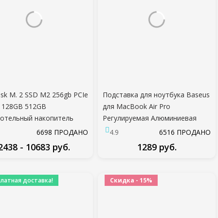
isk M. 2 SSD M2 256gb PCIe
Подставка для ноутбука Baseus
 128GB 512GB
для MacBook Air Pro
отельный накопитель
Регулируемая Алюминиевая
Внутренний Жесткий диск
Подставка для Ноутбука
6698 ПРОДАНО
4.9
6516 ПРОДАНО
ля Ноутбука Desktop
Складная Портативная
2438 - 10683 руб.
1289 руб.
Подставка для Ноутбука
11/13/17 дюйма
ПОДРОБНЕЕ
ПОДРОБНЕЕ
платная доставка!
Скидка - 15%