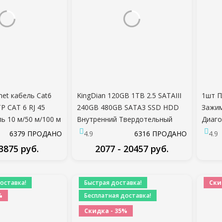
et кабель Cat6
KingDian 120GB 1TB 2.5 SATAIII
1шт 
P CAT 6 RJ 45
240GB 480GB SATA3 SSD HDD
Зажим
ь 10 м/50 м/100 м
Внутренний Твердотельный
Диаго
 ноутбука
Жесткий Диск Для настольного
Боков
6379 ПРОДАНО
4.9
6316 ПРОДАНО
4.9
р RJ45 сетевой
Ноутбука PC
Прово
 3875 руб.
2077 - 20457 руб.
запча
ДРОБНЕЕ
ПОДРОБНЕЕ
оставка!
Быстрая доставка!
Ски
%
Бесплатная доставка!
Скидка - 35%