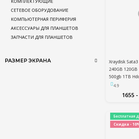
КОМПЛЕКТУЮЩИЕ
СЕТЕВОЕ ОБОРУДОВАНИЕ
КОМПЬЮТЕРНАЯ ПЕРИФЕРИЯ
АКСЕССУАРЫ ДЛЯ ПЛАНШЕТОВ
ЗАПЧАСТИ ДЛЯ ПЛАНШЕТОВ
РАЗМЕР ЭКРАНА
Xraydisk Sata
240GB 120GB
500gb 1TB Hdd
2.5 " Внутрен
4.9
твердотельны
1655 -
ПО
Бесплатная д
Скидка - 10