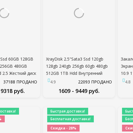
3 Ssd 60GB 128GB
XrayDisk 2.5"Sata3 Ssd 120gb
Закал
 256GB 480GB
128gb 240gb 256gb 60gb 480gb
Экрана
 2.5 Жесткий диск
512GB 1TB Hdd Внутренний
10.9 1
ний
Твердотельный Накопитель
2 Mini
37188 ПРОДАНО
4.9
22093 ПРОДАНО
4.8
й накопитель
Жесткий Диск Для Ноутбука и
2021
 9318 руб.
1609 - 9449 руб.
настольного компьютера
ДРОБНЕЕ
ПОДРОБНЕЕ
оставка!
Быстрая доставка!
Быс
%
Бесплатная доставка!
Бес
Скидка - 28%
Ски