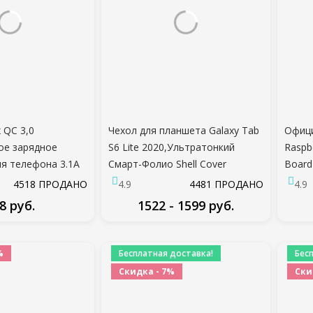
 QC 3,0
Чехол для планшета Galaxy Tab
Офиц
ое зарядное
S6 Lite 2020,Ультратонкий
Raspb
ля телефона 3.1A
Смарт-Фолио Shell Cover
Board
B стабильная
Магнитный поглощающий
CPU 1
4518 ПРОДАНО
4.9
4481 ПРОДАНО
4.9
дка для
Чехол для Galaxy Tab S6 Lite
3B+
8 руб.
1522 - 1599 руб.
оловка Quick
10.4
ртеры
ДРОБНЕЕ
ПОДРОБНЕЕ
%
Бесплатная доставка!
Бес
Скидка - 7%
Ски