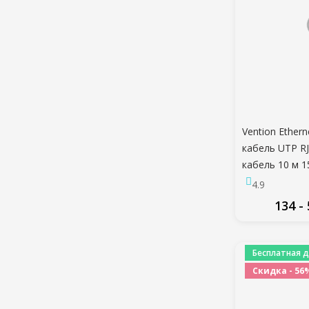
Vention Ether
кабель UTP RJ
кабель 10 м 1
интернет-мо
4.9
маршрутизато
134 -
Ethernet
ПО
Бесплатная д
Скидка - 56