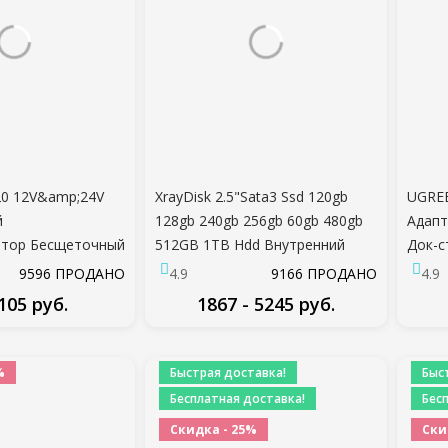
20 12V&amp;24V
XrayDisk 2.5"Sata3 Ssd 120gb
UGRE
й
128gb 240gb 256gb 60gb 480gb
Адапт
ятор Бесщеточный
512GB 1TB Hdd Внутренний
Док-с
апчасти 2Pin Для
Жесткий диск Твердотельный
Аксес
9596 ПРОДАНО
4.9
9166 ПРОДАНО
4.9
 Cooler
накопитель Настольный
Split
 105 руб.
1867 - 5245 руб.
 Часть Черные
 вентиляторы
ДРОБНЕЕ
ПОДРОБНЕЕ
%
Быстрая доставка!
Быс
Бесплатная доставка!
Бес
Скидка - 25%
Ски