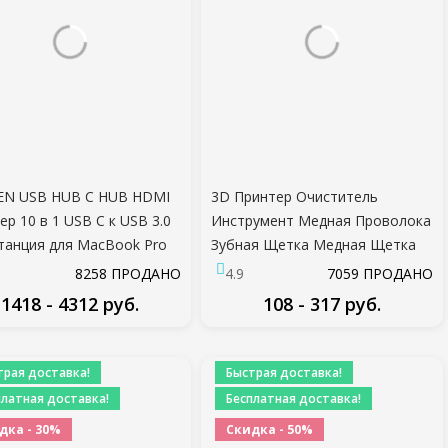
EN USB HUB C HUB HDMI
3D Принтер Очиститель
ер 10 в 1 USB C к USB 3.0
Инструмент Медная Проволока
танция для MacBook Pro
Зубная Щетка Медная Щетка
суары USB-C Type C 3.1
Ручка Для Сопла Блок Hotend
8258 ПРОДАНО
4.9
7059 ПРОДАНО
ter USB C HUB
Очистки Горячей Кровати
1418 - 4312 руб.
108 - 317 руб.
Очистки Частей
ПОДРОБНЕЕ
ПОДРОБНЕЕ
трая доставка!
Быстрая доставка!
платная доставка!
Бесплатная доставка!
дка - 30%
Скидка - 50%