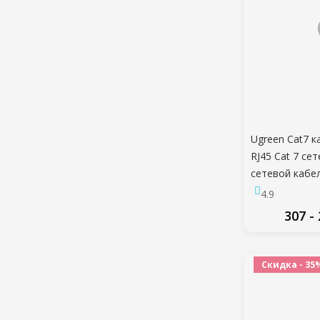
Ugreen Cat7 к
RJ45 Cat 7 се
сетевой кабел
1 м/5 м/ 10 м
4.9
ноутбук кабел
307 -
ПО
Скидка - 35