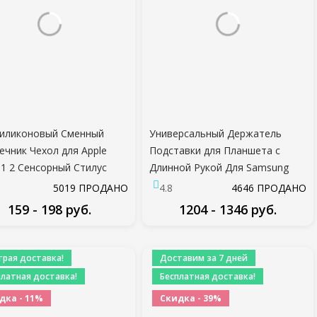
иликоновый Сменный
Универсальный Держатель
ечник Чехол для Apple
Подставки для Планшета с
l 1 2 Сенсорный Стилус
Длинной Рукой Для Samsung
 Перо Защитная Крышка
Ipad Air Mini Xiaomi Mipad Kindle
5019 ПРОДАНО
4.8
4646 ПРОДАНО
для Apple Pencil
4.0 До 11 дюймов Держатель
159 - 198 руб.
1204 - 1346 руб.
Подставки Для Телефона и
Планшета
ПОДРОБНЕЕ
ПОДРОБНЕЕ
трая доставка!
Доставим за 7 дней
платная доставка!
Бесплатная доставка!
дка - 11%
Скидка - 39%