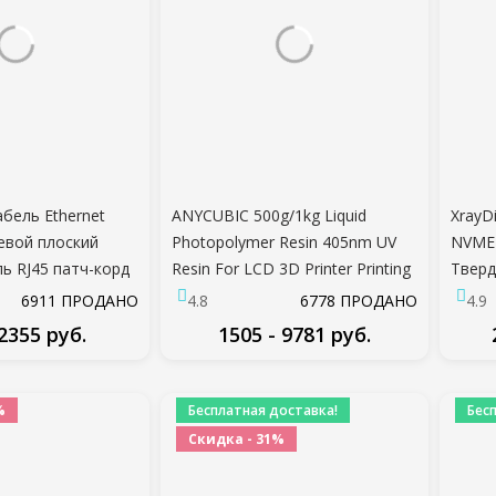
абель Ethernet
ANYCUBIC 500g/1kg Liquid
XrayD
тевой плоский
Photopolymer Resin 405nm UV
NVME
ь RJ45 патч-корд
Resin For LCD 3D Printer Printing
Тверд
/20 м для ПК Router
Material For Photon/Photon
2280 
6911 ПРОДАНО
4.8
6778 ПРОДАНО
4.9
ь ethernet
S/Photon Mono
HDD д
 2355 руб.
1505 - 9781 руб.
ДРОБНЕЕ
ПОДРОБНЕЕ
%
Бесплатная доставка!
Бес
Скидка - 31%