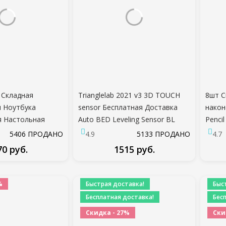
 Складная
Trianglelab 2021 v3 3D TOUCH
8шт С
я Ноутбука
sensor Бесплатная Доставка
након
я Настольная
Auto BED Leveling Sensor BL
Penci
я Ноутбука
AUTO touch sensor для anet A8
Чехол
5406 ПРОДАНО
4.9
5133 ПРОДАНО
4.7
я Ноутбука sFor
tevo reprap mk8 i3
Кожа 
70 руб.
1515 руб.
ok Pro Air iPad
ДРОБНЕЕ
ПОДРОБНЕЕ
%
Быстрая доставка!
Быс
Бесплатная доставка!
Бес
Скидка - 27%
Ски