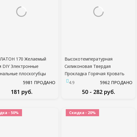
ПЛАТОН 170 Желаемый
Высокотемпературная
 DIY Электронные
Силиконовая Твердая
нальные плоскогубцы
Прокладка Горячая Кровать
ая Резка Кусачки
Выравнивающая Колонна Для
5981 ПРОДАНО
4.9
5962 ПРОДАНО
лока Резак 3D принтер
CR-10 CR10S Ender-3 PRO Prusa
181 руб.
50 - 282 руб.
сти Бесплатная Доставка
I3 3D-Принтеры Запчасти
ПОДРОБНЕЕ
ПОДРОБНЕЕ
дка - 50%
Скидка - 20%