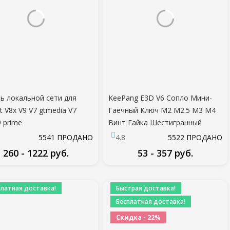
ь локальной сети для
KeePang E3D V6 Сопло Мини-
t V8x V9 V7 gtmedia V7
Гаечный Ключ M2 M2.5 M3 M4
9 prime
Винт Гайка Шестигранный
Крестовый Ключ Втулка гнездо
5541 ПРОДАНО
4.8
5522 ПРОДАНО
Техническое Обслуживание
260 - 1222 руб.
53 - 357 руб.
Модель Автомобиля Колесо
Инструмент
ПОДРОБНЕЕ
ПОДРОБНЕЕ
платная доставка!
Быстрая доставка!
Бесплатная доставка!
Скидка - 22%