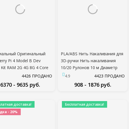
иальный Оригинальный
PLA/ABS Нить Накаливания для
erry Pi 4 Model B Dev
3D-ручки Нить накаливания
 Kit RAM 2G 4G 8G 4 Core
10/20 Рулонов 10 м Диаметр
.5 Ghz 3 Speeder Than Pi
1.75 мм 200 м Пластиковая нить
4426 ПРОДАНО
4.9
4423 ПРОДАНО
накаливания для 3D - ручки 3D-
6370 - 9635 руб.
908 - 1876 руб.
принтер ручка
ПОДРОБНЕЕ
ПОДРОБНЕЕ
платная доставка!
Бесплатная доставка!
дка - 20%