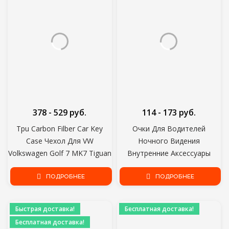
378 - 529 руб.
114 - 173 руб.
Tpu Carbon Filber Car Key
Очки Для Водителей
Case Чехол Для VW
Ночного Видения
Volkswagen Golf 7 MK7 Tiguan
Внутренние Аксессуары
MK2 Для SEAT Ateca Leon FR
Защитные Шестерни
2 Ibiza Для Skoda Octavia A7
ПОДРОБНЕЕ
Солнцезащитные очки Очки
ПОДРОБНЕЕ
Ночного Видения
Антибликовые Очки Для
Быстрая доставка!
Бесплатная доставка!
Вождения Автомобиля
Бесплатная доставка!