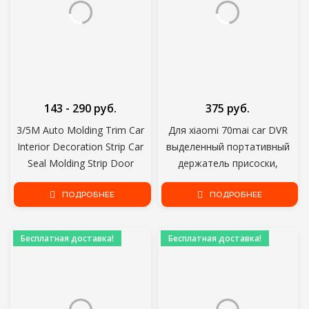
143 - 290 руб.
375 руб.
3/5M Auto Molding Trim Car
Для xiaomi 70mai car DVR
Interior Decoration Strip Car
выделенный портативный
Seal Molding Strip Door
держатель присоски,
Dashboard Edge Universal Car
держатель xiaomi 70mai car
Trim Line Strip
ПОДРОБНЕЕ
Camera WiFi driving recorder
ПОДРОБНЕЕ
1шт
Бесплатная доставка!
Бесплатная доставка!