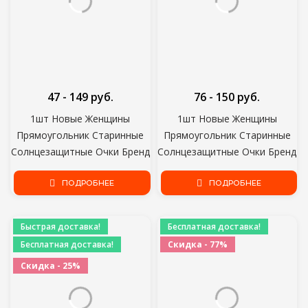
47 - 149 руб.
76 - 150 руб.
1шт Новые Женщины
1шт Новые Женщины
Прямоугольник Старинные
Прямоугольник Старинные
Солнцезащитные Очки Бренд
Солнцезащитные Очки Бренд
Дизайнер Ретро Очки
Дизайнер Ретро Очки
Солнцезащитные Очки
ПОДРОБНЕЕ
Солнцезащитные Очки
ПОДРОБНЕЕ
Женская Леди Очки Кошачий
Женская Леди Очки Кошачий
Глаз Водитель Очки
Глаз Водитель Очки
Быстрая доставка!
Бесплатная доставка!
Бесплатная доставка!
Скидка - 77%
Скидка - 25%