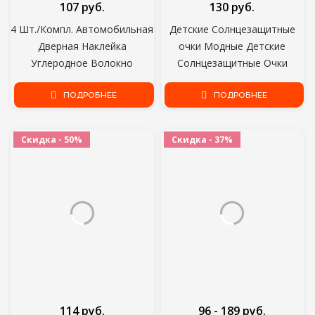
107 руб.
130 руб.
4 Шт./Компл. Автомобильная
Детские Солнцезащитные
Дверная Наклейка
очки Модные Детские
Углеродное Волокно
Солнцезащитные Очки
Устойчивая К Царапинам
Модные Девушки Мальчики
Крышка Авто Ручка
ПОДРОБНЕЕ
Милый Мультфильм
ПОДРОБНЕЕ
Защитная Пленка Внешние
Медведь Солнцезащитные
Аксессуары Для Укладки
Очки Антибликовое Анти-
Скидка - 50%
Скидка - 37%
Волос
излучение
114 руб.
96 - 189 руб.