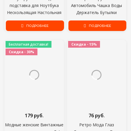
подставка для Ноутбука
Автомобиль Чашка Воды
Нескользящая Настольная
Держатель Бутылки
Подставка Для Ноутбука
Противоскользящий Коврик
Подставка для Ноутбука sFor
ПОДРОБНЕЕ
Коврик Силикагель
ПОДРОБНЕЕ
Ноутбук Macbook Pro Air iPad
Нескользящий
Pro DELL HP
Автомобильный Коврик для
Бесплатная доставка!
Скидка - 15%
Mini Cooper для Alfa Romeo
Скидка - 30%
Интерьер Автомобиля
179 руб.
76 руб.
Модные женские Винтажные
Ретро Мода Глаз