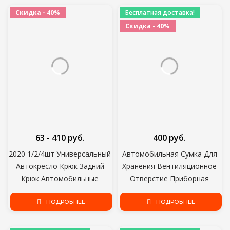
стайлинг
Скидка - 40%
Бесплатная доставка!
Скидка - 40%
63 - 410 руб.
400 руб.
2020 1/2/4шт Универсальный
Автомобильная Сумка Для
Автокресло Крюк Задний
Хранения Вентиляционное
Крюк Автомобильные
Отверстие Приборная
Аксессуары Интерьер
Панель Аккуратный
Портативный Вешалка
ПОДРОБНЕЕ
Подвесной Кожаный
ПОДРОБНЕЕ
Держатель Хранения для
Органайзер Коробка Очки
Автомобиля Сумка Кошелек
Держатель Телефона