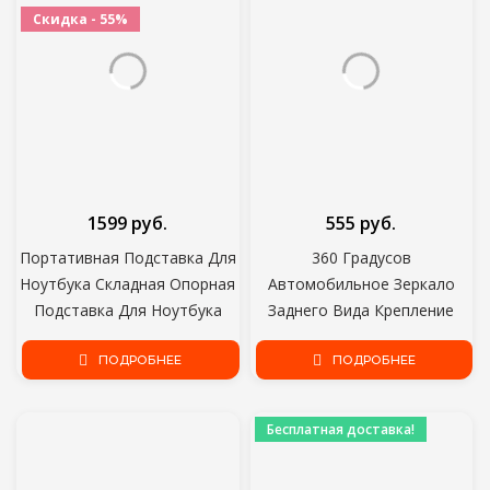
Скидка - 55%
1599 руб.
555 руб.
Портативная Подставка Для
360 Градусов
Ноутбука Складная Опорная
Автомобильное Зеркало
Подставка Для Ноутбука
Заднего Вида Крепление
Macbook Pro Lapdesk PC
Держатель Телефона Для
Computer Laptop Holder
ПОДРОБНЕЕ
iPhone 12 GPS Сиденье
ПОДРОБНЕЕ
Cooling Pad Riser
Смартфон Автомобильный
Держатель Телефона
Бесплатная доставка!
Подставка Регулируемая
Поддержка