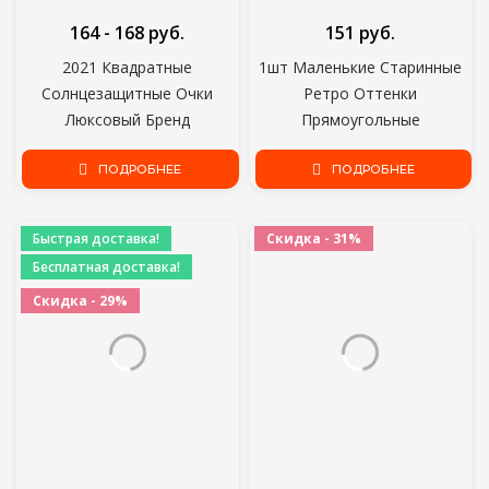
164 - 168 руб.
151 руб.
2021 Квадратные
1шт Маленькие Старинные
Солнцезащитные Очки
Ретро Оттенки
Люксовый Бренд
Прямоугольные
Путешествия Маленькие
Солнцезащитные Очки UV400
Прямоугольные
ПОДРОБНЕЕ
Металлическая Квадратная
ПОДРОБНЕЕ
Солнцезащитные очки
Рамка Прозрачные Линзы
Мужчины Женщины
Солнцезащитные Очки Очки
Быстрая доставка!
Скидка - 31%
Старинные Ретро Oculos
Мужчины Женщины Очки
Бесплатная доставка!
Lunette De Soleil Femme
Скидка - 29%