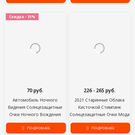
Наушников/USB Кабель
Держатель Автоаксессуары
Автомобильный Зажим
Скидка - 31%
Автомобильный
70 руб.
226 - 265 руб.
Автомобиль Ночного
2021 Старинные Облака
Видения Солнцезащитные
Кисточкой Стимпанк
Очки Ночного Вождения
Солнцезащитные Очки Мода
Очки Водитель Очки Унисекс
Без Оправы Вождения Очки
Солнцезащитные Очки УФ-
ПОДРОБНЕЕ
Женщины Мужчины
ПОДРОБНЕЕ