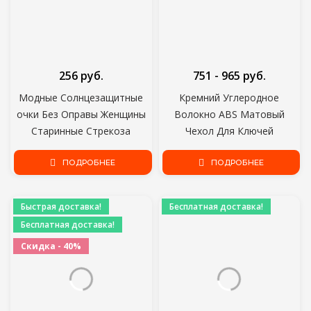
256 руб.
751 - 965 руб.
Модные Солнцезащитные
Кремний Углеродное
очки Без Оправы Женщины
Волокно ABS Матовый
Старинные Стрекоза
Чехол Для Ключей
Стимпанк Солнцезащитные
Автомобиля Чехол Для
очки Мужчины Бескаркасные
ПОДРОБНЕЕ
Volkswagen VW Golf7 mk7
ПОДРОБНЕЕ
Градиентные Прозрачные
Seat Ibiza Leon FR 2 Altea
Линзы Очки 2021
Aztec Для Skoda Octavia
Быстрая доставка!
Бесплатная доставка!
Бесплатная доставка!
Скидка - 40%