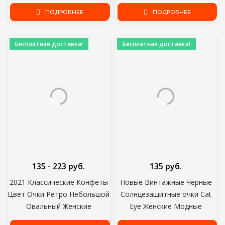
Дизайнер Ретро Очки Очки
Мобильные телефоны
Леди Квадратные Очки
ПОДРОБНЕЕ
кабельный автомобиль
ПОДРОБНЕЕ
Оттенки Женские oculos
линия передачи данных
Стример кабель для
Бесплатная доставка!
Бесплатная доставка!
передачи данных быстрая
зарядка 360 градусов
магнитный
135 - 223 руб.
135 руб.
2021 Классические Конфеты
Новые Винтажные Черные
Цвет Очки Ретро Небольшой
Солнцезащитные очки Cat
Овальный Женские
Eye Женские Модные
Sungalsses Бренд Оттенки
Брендовые дизайнерские