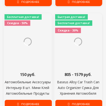
Металла Прямоугольные
ПОДРОБНЕЕ
Зеркальные маленькие
ПОДРОБНЕЕ
Корея Модные Очки UV400
Оправы Cateye
Солнцезащитные очки Для
Бесплатная доставка!
Быстрая доставка!
женских оттенков UV400
Скидка - 50%
Бесплатная доставка!
Скидка - 30%
150 руб.
805 - 1579 руб.
Автомобильные Аксессуары
Baseus Alloy Car Trash Can
Интерьер 8 шт. Мини Клей
Auto Organizer Сумка Для
Автомобильные Продукты
Хранения Автомобиля
Зарядное Устройство Линия
Мусорное Ведро Пепельница
Застежка Зажим Для
ПОДРОБНЕЕ
Пылезащитный Чехол
ПОДРОБНЕЕ