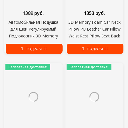
1389 руб.
1353 руб.
Автомобильная Подушка
3D Memory Foam Car Neck
Для Шеи Регулируемый
Pillow PU Leather Car Pillow
Подголовник 3D Memory
Waist Rest Pillow Seat Back
Foam Auto Headrest Travel
Rest Поясничная Подушка
Pillow Neck Support
ПОДРОБНЕЕ
Для автомобильных
ПОДРОБНЕЕ
Держатель Чехлы для
аксессуаров
сидений Стайлинг
Бесплатная доставка!
Бесплатная доставка!
автомобиля