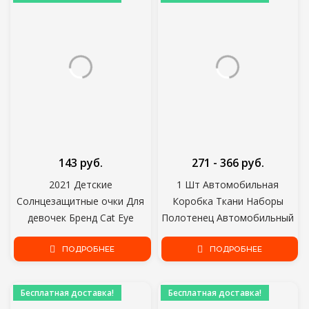
Женщин Водительские Очки
143 руб.
271 - 366 руб.
2021 Детские
1 Шт Автомобильная
Солнцезащитные очки Для
Коробка Ткани Наборы
девочек Бренд Cat Eye
Полотенец Автомобильный
Детские Очки Для мальчиков
Солнцезащитный Козырек
UV400 Линзы Детские
ПОДРОБНЕЕ
Держатель Коробки Ткани
ПОДРОБНЕЕ
Солнцезащитные очки
Авто Интерьер Хранения
Милые Очки Оттенки Очки
Украшения для BMW
Бесплатная доставка!
Бесплатная доставка!
Водителя
Автомобильные Аксессуары