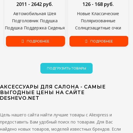
2011 - 2642 руб.
126 - 168 руб.
Автомобильная Шея
Новые Классические
Подголовник Подушка
Поляризованные
Подушка Поддержка Сиденья
Солнцезащитные очки
Подголовник Подушка
Мужчины Женщины
Сиденья Подголовник Шеи
ПОДРОБНЕЕ
Вождение Квадратная Рамка
ПОДРОБНЕЕ
Путешествия Спальная
Солнцезащитные Очки
Подушка Для Детей
Мужской Goggle UV400
Взрослых
Водительские Очки
ПОДГРУЗИТЬ ТОВАРЫ
АКСЕССУАРЫ ДЛЯ САЛОНА - САМЫЕ
ВЫГОДНЫЕ ЦЕНЫ НА САЙТЕ
DESHEVO.NET
Цель нашего сайта найти лучшие товары с Aliexpress и
предоставить Вам удобный поиск по товарам. Для Вас
найдено новых товаров, моделей известных брендов. Если