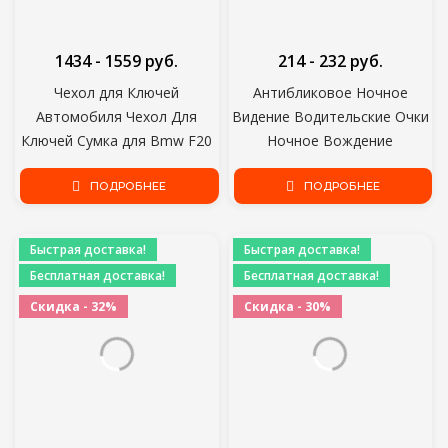
1434 - 1559 руб.
214 - 232 руб.
Чехол для Ключей
Антибликовое Ночное
Автомобиля Чехол Для
Видение Водительские Очки
Ключей Сумка для Bmw F20
Ночное Вождение
F30 G20 f31 F34 F10 G30 F11
Усиленные Световые Очки
X3 F25 X4 I3 M3 M4 1 3 5
ПОДРОБНЕЕ
Модные Солнцезащитные
ПОДРОБНЕЕ
Серии Аксессуары для
Очки Очки Автомобильные
Стайлинга автомобилей
Аксессуары
Быстрая доставка!
Быстрая доставка!
Бесплатная доставка!
Бесплатная доставка!
Скидка - 32%
Скидка - 30%