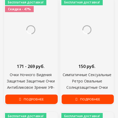
Бесплатная доставка!
Бесплатная доставка!
Ткань
Органайзер Для хранения
Скидка - 47%
Автомобильные аксессуары
171 - 269 руб.
150 руб.
Очки Ночного Видения
Симпатичные Сексуальные
Защитные Защитные Очки
Ретро Овальные
Антибликовое Зрение УФ-
Солнцезащитные Очки
Защита Безопасность
Женщины Маленькие
Водителя Солнцезащитные
ПОДРОБНЕЕ
Золотые Черные Старинные
ПОДРОБНЕЕ
очки Очки Автомобильные
Ретро Солнцезащитные Очки
Аксессуары
Женские Красные Очки Для
Бесплатная доставка!
Бесплатная доставка!