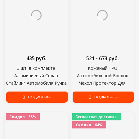
435 руб.
521 - 673 руб.
3 шт. в комплекте
Кожаный TPU
Алюминиевый Сплав
Автомобильный Брелок
Стайлинг Автомобиля Ручка
Чехол Протектор Для
Кондиционера Ручка
Mercedes Benz E C G M R S
Переменного Тока
ПОДРОБНЕЕ
Class W204 W212 W176 GLC
ПОДРОБНЕЕ
Регулятор Тепла
CLA GLA AMG
Переключатель Кнопка
Автомобильные Аксессуары
Скидка - 35%
Бесплатная доставка!
Ручка Для Lada Granta
Скидка - 64%