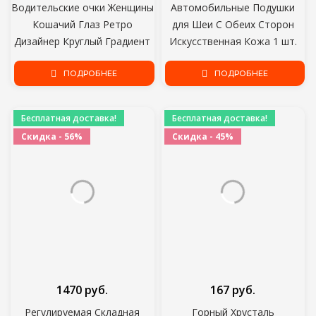
Водительские очки Женщины
Автомобильные Подушки
Кошачий Глаз Ретро
для Шеи С Обеих Сторон
Дизайнер Круглый Градиент
Искусственная Кожа 1 шт.
Негабаритные Очки
упак. Подголовник Для
Солнцезащитные очки
ПОДРОБНЕЕ
Облегчения Головной Боли
ПОДРОБНЕЕ
Металлическая Оправа
Заполненный Волокном
Солнцезащитные Очки
Универсальная
Бесплатная доставка!
Бесплатная доставка!
Водительские Очки
Автомобильная Подушка
Скидка - 56%
Скидка - 45%
1470 руб.
167 руб.
Регулируемая Складная
Горный Хрусталь