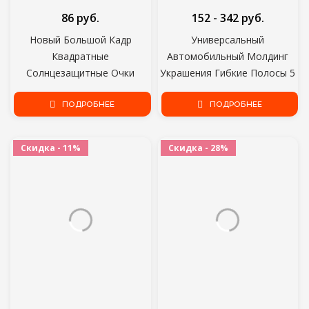
86 руб.
152 - 342 руб.
Новый Большой Кадр
Универсальный
Квадратные
Автомобильный Молдинг
Солнцезащитные Очки
Украшения Гибкие Полосы 5
Модный Тренд Все-матч
М/1 М Интерьер Авто
Женские Солнцезащитные
ПОДРОБНЕЕ
Молдинги Крышка
ПОДРОБНЕЕ
Очки Трансграничные
Автомобиля Отделка
Горячие Продажи
Приборной Панели Двери
Скидка - 11%
Скидка - 28%
Солнцезащитные Очки
Edgein Автомобиль-стайлинг