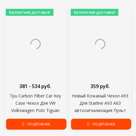
Защита Солнцезащитные
Бескаркасные Панк Очки
Очки Очки
Оттенки UV400
Бесплатная доставка!
Бесплатная доставка!
381 - 534 руб.
359 руб.
Tpu Carbon Filber Car Key
Новый Кожаный Чехол A93
Case Чехол Для VW
Для Starline A93 A63
Volkswagen Polo Tiguan
автосигнализация Пульт
Passat B5 B6 B7 Golf 4 5 6
Дистанционного Управления
MK6 Jetta Lavida Для Skoda
ПОДРОБНЕЕ
ЖК-Брелок
ПОДРОБНЕЕ
Octavia
Крышка,Автомобиль-