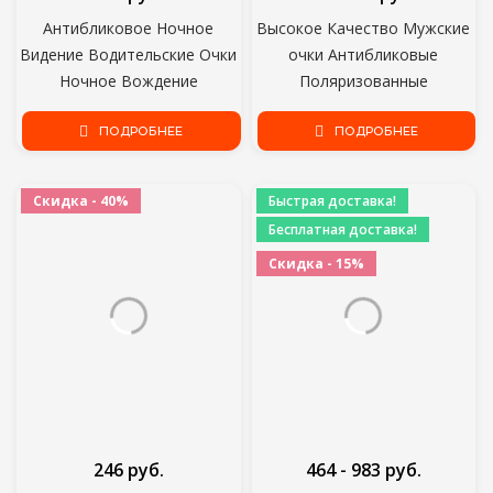
Антибликовое Ночное
Высокое Качество Мужские
Видение Водительские Очки
очки Антибликовые
Ночное Вождение
Поляризованные
Усиленные Световые Очки
Солнцезащитные Очки Очки
Модные Солнцезащитные
ПОДРОБНЕЕ
Очки Ночного Видения Очки
ПОДРОБНЕЕ
Очки Очки Автомобильные
Водителя Очки для верховой
Аксессуары
езды
Скидка - 40%
Быстрая доставка!
Бесплатная доставка!
Скидка - 15%
246 руб.
464 - 983 руб.