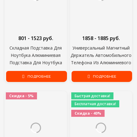
801 - 1523 руб.
1858 - 1885 руб.
Складная Подставка Для
Универсальный Магнитный
Ноутбука Алюминиевая
Держатель Автомобильного
Подставка Для Ноутбука
Телефона Из Алюминиевого
Портативный Держатель
Сплава Автомобильный
Ноутбука Подставка Для
ПОДРОБНЕЕ
Вентиляционный
ПОДРОБНЕЕ
Планшета Компьютерная
Навигационный Кронштейн
Поддержка MacBook Air Pro
Универсальный Мобильный
Скидка - 5%
Быстрая доставка!
ipad
Телефон Ленивый Человек
Бесплатная доставка!
Кронштейн
Скидка - 40%