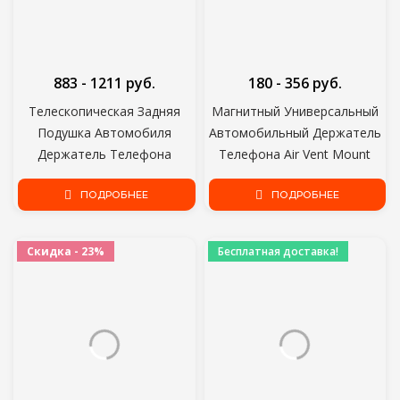
883 - 1211 руб.
180 - 356 руб.
Телескопическая Задняя
Магнитный Универсальный
Подушка Автомобиля
Автомобильный Держатель
Держатель Телефона
Телефона Air Vent Mount
Планшет Автомобильная
Stand in Car GPS Mobile Cell
Подставка Сиденье Задний
ПОДРОБНЕЕ
Phone Holder Blacket Для
ПОДРОБНЕЕ
Подголовник Монтажный
iPhone11 Samsung Xiaomi
Кронштейн для Телефона
Скидка - 23%
Бесплатная доставка!
Планшета 4-11 Дюймов