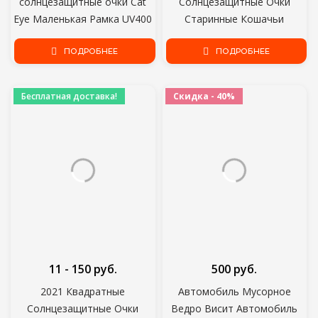
солнцезащитные очки Cat
Солнцезащитные Очки
Eye Маленькая Рамка UV400
Старинные Кошачьи
Солнцезащитные очки
Солнцезащитные очки
Уличные Очки Роскошные
ПОДРОБНЕЕ
Женщины Треугольные
ПОДРОБНЕЕ
Трендовые солнцезащитные
Солнцезащитные Очки Очки
очки
Oculos De Sol UV400
Бесплатная доставка!
Скидка - 40%
11 - 150 руб.
500 руб.
2021 Квадратные
Автомобиль Мусорное
Солнцезащитные Очки
Ведро Висит Автомобиль