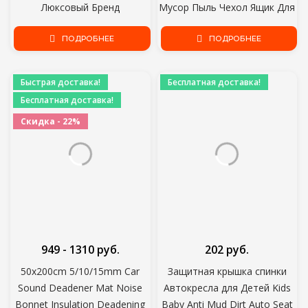
Люксовый Бренд
Мусор Пыль Чехол Ящик Для
Путешествия Маленькие
Хранения Черный Abs
Прямоугольные
ПОДРОБНЕЕ
Квадратный Пресс Тип
ПОДРОБНЕЕ
Солнцезащитные очки
Мусорное Ведро Авто
Мужчины Женщины
Аксессуары Интерьера
Быстрая доставка!
Бесплатная доставка!
Старинные Ретро Oculos
Бесплатная доставка!
Lunette De Soleil Femme
Скидка - 22%
949 - 1310 руб.
202 руб.
50x200cm 5/10/15mm Car
Защитная крышка спинки
Sound Deadener Mat Noise
Автокресла для Детей Kids
Bonnet Insulation Deadening
Baby Anti Mud Dirt Auto Seat