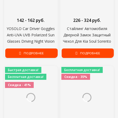
142 - 162 руб.
226 - 324 руб.
YOSOLO Car Driver Goggles
Стайлинг Автомобиля
Anti-UVA UVB Polarized Sun
Дверной Замок Защитный
Glasses Driving Night Vision
Чехол Для Kia Soul Sorento
Lens Clip On
Prime Carens Rondo
Солнцезащитные Очки
ПОДРОБНЕЕ
Sportage(QL) optima 2016-
ПОДРОБНЕЕ
Интерьерные Аксессуары
2019 автомобильные
аксессуары
Быстрая доставка!
Бесплатная доставка!
Бесплатная доставка!
Скидка - 35%
Скидка - 41%