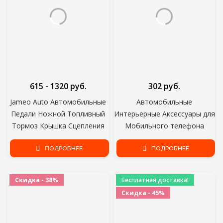
615 - 1320 руб.
302 руб.
Jameo Auto Автомобильные
Автомобильные
Педали Ножной Топливный
Интерьерные Аксессуары для
Тормоз Крышка Сцепления
Мобильного телефона
для Volkswagen VW Passat B8
Mp3mp4 Pad GPS Anti Slip Car
Golf 7 Tiguan 2017 - 2021 для
ПОДРОБНЕЕ
Sticky Anti-Slip Mat
ПОДРОБНЕЕ
Seat Leon 5F MK3
Скидка - 38%
Бесплатная доставка!
Скидка - 45%