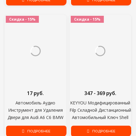
Corolla Для Lexus Es Rx Is Lx
ПОДРОБНЕЕ
Велосипед Автомобиль
ПОДРОБНЕЕ
IS200 RX300 ES300 LS400
Колесо Шины Шины Клапан
GX460
Шток Крышки
Скидка - 15%
Скидка - 15%
17 руб.
347 - 369 руб.
Автомобиль Аудио
KEYYOU Модифицированный
Инструмент для Удаления
Filp Складной Дистанционный
Двери для Audi A6 C6 BMW
Автомобильный Ключ Shell
F30 F10 Toyota Corolla
Case Для Peugeot 207 307
Citroen C5 Ford Focus 3 2
ПОДРОБНЕЕ
407 408 308 Для Citroen C4 C2
ПОДРОБНЕЕ