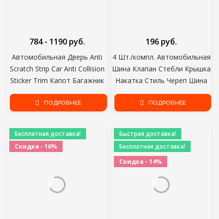
784 - 1190 руб.
196 руб.
Автомобильная Дверь Anti
4 Шт./компл. Автомобильная
Scratch Strip Car Anti Collision
Шина Клапан Стебли Крышка
Sticker Trim Капот Багажник
Накатка Стиль Череп Шина
Бампер Воздуховыпуск
Клапан Крышка
Протектор Автоаксессуары
ПОДРОБНЕЕ
Алюминиевая Шина Колесо
ПОДРОБНЕЕ
5/10 метров
Шток Воздушный Клапан
Крышки Пылезащитные
Бесплатная доставка!
Быстрая доставка!
Крышки
Скидка - 10%
Бесплатная доставка!
Скидка - 14%