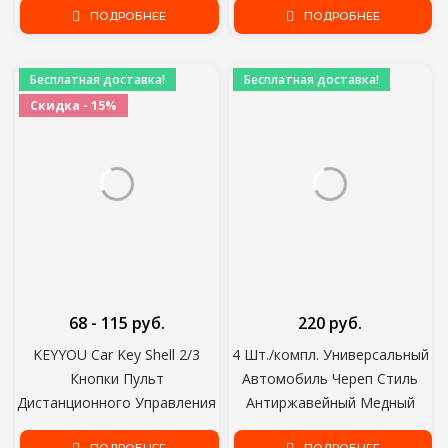
Kango Для NISSAN ALMERA 2
ПОДРОБНЕЕ
Шины Клапанные Колпачки
ПОДРОБНЕЕ
Кнопки
Колесные Шины Шток Шины
Воздушный Колпачок
Бесплатная доставка!
Бесплатная доставка!
Герметичные крышки
Скидка - 15%
68 - 115 руб.
220 руб.
KEYYOU Car Key Shell 2/3
4 Шт./компл. Универсальный
Кнопки Пульт
Автомобиль Череп Стиль
Дистанционного Управления
Антиржавейный Медный
Чехол Для Toyota Yaris Camry
Сердечник Мотоцикл