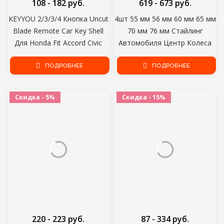
108 - 182 руб.
619 - 673 руб.
KEYYOU 2/3/3/4 Кнопка Uncut
4шт 55 мм 56 мм 60 мм 65 мм
Blade Remote Car Key Shell
70 мм 76 мм Стайлинг
Для Honda Fit Accord Civic
Автомобиля Центр Колеса
CRV Pilot Insight Jazz HRV Fob
Крышка Ступицы Крышки
Case Cover
ПОДРОБНЕЕ
Значок Аксессуары Для Vw
ПОДРОБНЕЕ
Jetta MK5 Golf Passat
Скидка - 5%
Скидка - 15%
220 - 223 руб.
87 - 334 руб.