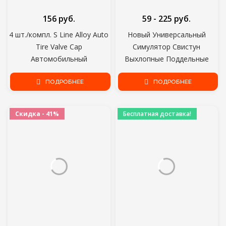
156 руб.
59 - 225 руб.
4 шт./компл. S Line Alloy Auto
Новый Универсальный
Tire Valve Cap
Симулятор Свистун
Автомобильный
Выхлопные Поддельные
Герметичный Колесный
Турбо Свисток Трубы Звук
Клапан Для Q3 A4L A4 A7 A3
ПОДРОБНЕЕ
Глушитель Сдуть Стайлинга
ПОДРОБНЕЕ
A6L Q5 019 Декоративные
Автомобилей Тюнинг
Аксессуары
Красный S/M/L/XL
Скидка - 41%
Бесплатная доставка!