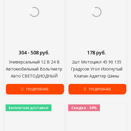
304 - 508 руб.
178 руб.
Универсальный 12 В 24 В
2шт Мотоцикл 45 90 135
Автомобильный Вольтметр
Градусов Угол Изогнутый
Авто СВЕТОДИОДНЫЙ
Клапан Адаптер Шины
Цифровой Вольтметр
Трубка Клапан Удлинитель
Датчик Термометр USB
ПОДРОБНЕЕ
Адаптер для Грузовика
ПОДРОБНЕЕ
Зарядное Устройство
Автомобиля Мото
Измеритель Напряжения
Велосипед
Бесплатная доставка!
Скидка - 34%