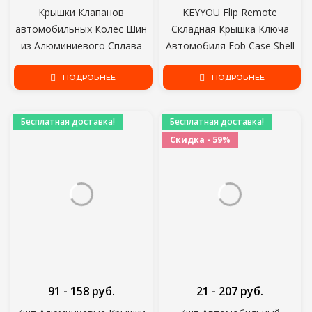
Крышки Клапанов
KEYYOU Flip Remote
автомобильных Колес Шин
Складная Крышка Ключа
из Алюминиевого Сплава
Автомобиля Fob Case Shell
Крышки Штоков Обода Шин
Для Vauxhall Opel Astra H
Airdust Водонепроницаемые
ПОДРОБНЕЕ
Corsa D Vectra C Zafira Astra
ПОДРОБНЕЕ
Для автомобилей
Vectra Signum
Мотоциклов Грузовиков
Бесплатная доставка!
Бесплатная доставка!
Велосипедов
Скидка - 59%
91 - 158 руб.
21 - 207 руб.