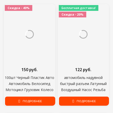
HB20 Verna Solaris
Шестиугольные Шины
Скидка - 40%
Бесплатная доставка!
Колеса Вентиляционные
Скидка - 20%
Колпачки Клапанов
150 руб.
122 руб.
100шт Черный Пластик Авто
автомобиль надувной
Автомобиль Велосипед
быстрый разъем Латунный
Мотоцикл Грузовик Колесо
Воздушный Насос Резьба
Шины Клапан Стволовые
Сопла Адаптер
Колпачки Колеса
ПОДРОБНЕЕ
Автомобильные Аксессуары
ПОДРОБНЕЕ
Автомобиля Колпачки На
Быстрое Преобразование