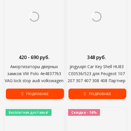
420 - 690 руб.
348 руб.
Амортизаторы дверных
jingyuqin Car Key Shell HU83
замков VW Polo 4e4837763
CE0536/523 для Peugeot 107
VAG lock stop audi volkswagen
207 307 407 308 408 Партнер
sedan
Citroen C3 C4 C5 C6 Berlingo
ПОДРОБНЕЕ
Picasso Xsara
ПОДРОБНЕЕ
Бесплатная доставка!
Скидка - 16%