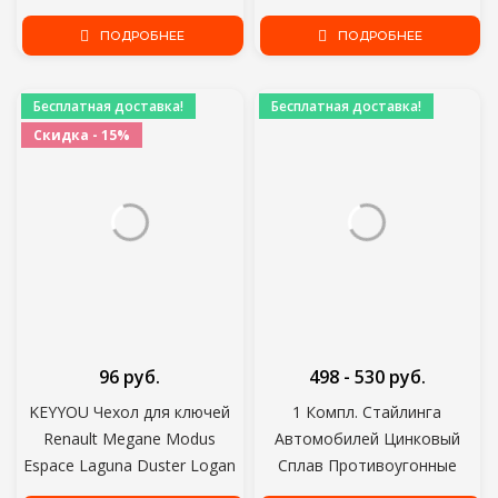
Series 7 Series Z4 X3 X4 X5 X6
Труба Звук Глушитель
Car Key Logo
ПОДРОБНЕЕ
Сдувной Клапан
ПОДРОБНЕЕ
Универсальный Симулятор
Свистун
Бесплатная доставка!
Бесплатная доставка!
Скидка - 15%
96 руб.
498 - 530 руб.
KEYYOU Чехол для ключей
1 Компл. Стайлинга
Renault Megane Modus
Автомобилей Цинковый
Espace Laguna Duster Logan
Сплав Противоугонные
DACIA Sandero Fluence Clio
Спортивные Автомобильные