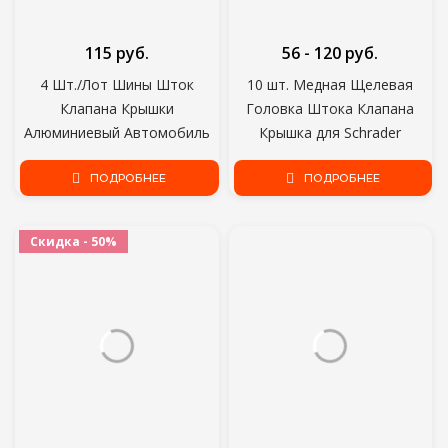
115 руб.
56 - 120 руб.
4 Шт./Лот Шины Шток
10 шт. Медная Щелевая
Клапана Крышки
Головка Штока Клапана
Алюминиевый Автомобиль
Крышка для Schrader
Пылезащитный Шток Колеса
Автомобиля Мотоцикла
Воздушный Клапан Крышки
ПОДРОБНЕЕ
Клапан Колеса Шины Шины
ПОДРОБНЕЕ
Valvol Крышка
Пылезащитный Чехол
Скидка - 50%
Автоаксессуар