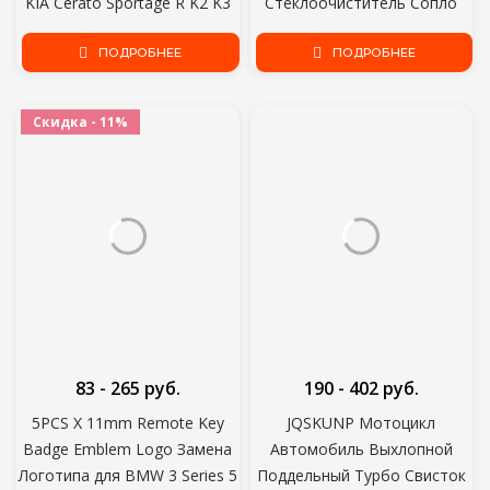
KIA Cerato Sportage R K2 K3
Стеклоочиститель Сопло
K5 RIO 3 4 sorento
Струйный Распылитель
Автомобильные аксессуары
ПОДРОБНЕЕ
Наборы Спринклерный
ПОДРОБНЕЕ
Водяной Вентилятор Носик
Крышка Шайба Выходная
Скидка - 11%
Регулировка
83 - 265 руб.
190 - 402 руб.
5PCS X 11mm Remote Key
JQSKUNP Мотоцикл
Badge Emblem Logo Замена
Автомобиль Выхлопной
Логотипа для BMW 3 Series 5
Поддельный Турбо Свисток