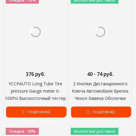
Скидка - 13%
Бесплатная доставка!
376 руб.
40 - 74 руб.
YCCPAUTO Long Tube Tire
2 Кнопки Дистанционного
pressure Gauge meter 0-
Ключа Автомобиля Брелок
100Psi Высокоточный тестер
Чехол Замена Оболочки
давления Воздуха в Шинах
Крышка Для Citroen C1 C2 C3
Для автомобиля Мотоцикла
ПОДРОБНЕЕ
C4 XSARA Picasso Для
ПОДРОБНЕЕ
Универсальный
Peugeot 307 107 207 407
Скидка - 30%
Бесплатная доставка!