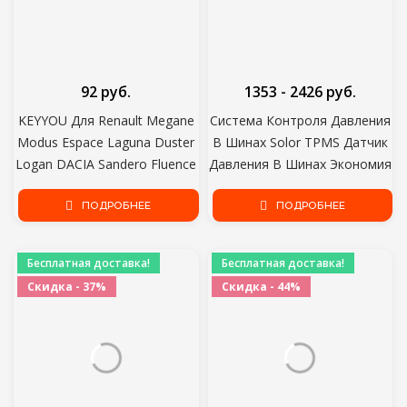
92 руб.
1353 - 2426 руб.
KEYYOU Для Renault Megane
Система Контроля Давления
Modus Espace Laguna Duster
В Шинах Solor TPMS Датчик
Logan DACIA Sandero Fluence
Давления В Шинах Экономия
Clio Kangoo 2 Кнопки
Топлива Автоматическая
Дистанционного Ключа Shell
ПОДРОБНЕЕ
Охранная Сигнализация
ПОДРОБНЕЕ
Case
Система Контроля Давления
В Шинах
Бесплатная доставка!
Бесплатная доставка!
Скидка - 37%
Скидка - 44%