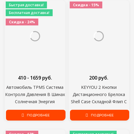
Ниппель
Головки Клип Тип Сопла 40
Быстрая доставка!
Скидка - 15%
Бесплатная доставка!
Скидка - 24%
410 - 1659 руб.
200 руб.
Автомобиль TPMS Система
KEYYOU 2 Кнопки
Контроля Давления В Шинах
Дистанционного Брелока
Солнечная Энергия
Shell Case Складной Флип С
Цифровой ЖК Дисплей
Необрезанным лезвием Для
Автоматическая Охранная
ПОДРОБНЕЕ
Mazda 3 5 6 Бесплатная
ПОДРОБНЕЕ
Сигнализация Внешний
Доставка
Датчик Давления