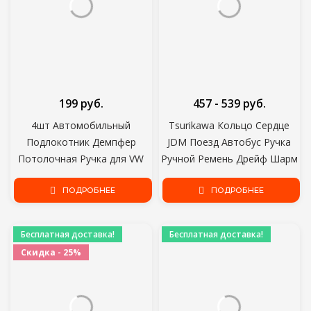
199 руб.
457 - 539 руб.
4шт Автомобильный
Tsurikawa Кольцо Сердце
Подлокотник Демпфер
JDM Поезд Автобус Ручка
Потолочная Ручка для VW
Ручной Ремень Дрейф Шарм
для Skoda Octavia A5 Rapid 18
Ремень Дрейф Авто
для Polo 2018 для Chery a3 a5
ПОДРОБНЕЕ
Аксессуары Стайлинг
ПОДРОБНЕЕ
Автомобиля
Бесплатная доставка!
Бесплатная доставка!
Скидка - 25%