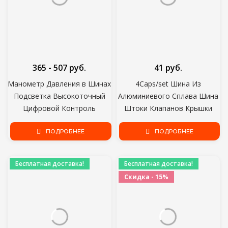
365 - 507 руб.
41 руб.
Манометр Давления в Шинах
4Caps/set Шина Из
Подсветка Высокоточный
Алюминиевого Сплава Шина
Цифровой Контроль
Штоки Клапанов Крышки
Давления В Шинах
Воздушные пылезащитные
Автомобильный Манометр
ПОДРОБНЕЕ
Колпачки Автомобили
ПОДРОБНЕЕ
Давления Воздуха В Шинах
Мотоциклы Замена
Метр ЖК-дисплей
Аксессуаров Украшения
Бесплатная доставка!
Бесплатная доставка!
Скидка - 15%