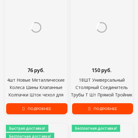
76 руб.
150 руб.
4шт Новые Металлические
18ШТ Универсальный
Колеса Шины Клапанные
Столярный Соединитель
Колпачки Шток чехол для
Трубы T Шт Прямой Тройник
Opel Honda Hyundai Peugeot
3 Way Y Шт Воздух Топливо
Chevrolet Audi Bmw
ПОДРОБНЕЕ
Вода Бензин
ПОДРОБНЕЕ
автомобильные аксессуары
Стеклоочиститель Шайба
Сопло Шланг Трубка
Быстрая доставка!
Бесплатная доставка!
Бесплатная доставка!