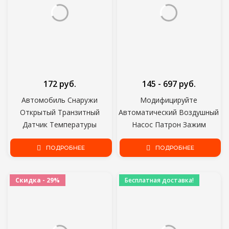
172 руб.
145 - 697 руб.
Автомобиль Снаружи
Модифицируйте
Открытый Транзитный
Автоматический Воздушный
Датчик Температуры
Насос Патрон Зажим
Воздуха Датчик Автомобиля
Автомобиль Грузовик Шина
Снаружи Окружающей Среды
ПОДРОБНЕЕ
Шина Инфлятор Клапан
ПОДРОБНЕЕ
Для PEUGEOT 206 207 208
Разъем Автомобильный
306 307 407 автомобиль-
Зажим Инструменты Для
Скидка - 29%
Бесплатная доставка!
стайлинг
Ремонта Шин