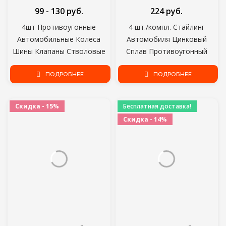
99 - 130 руб.
224 руб.
4шт Противоугонные
4 шт./компл. Стайлинг
Автомобильные Колеса
Автомобиля Цинковый
Шины Клапаны Стволовые
Сплав Противоугонный
Воздушные Крышки Крышки
Средний Палец Стиль
Автоаксессуары для bmw
ПОДРОБНЕЕ
Автомобильные Шины
ПОДРОБНЕЕ
audi benz toyota nissan honda
Клапанные Колпачки
skoda vw ford
Колесные Шины Шток Шины
Скидка - 15%
Бесплатная доставка!
Воздушный Колпачок
Скидка - 14%
Герметичная крышка