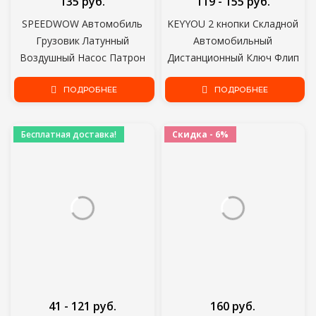
135 руб.
119 - 155 руб.
SPEEDWOW Автомобиль
KEYYOU 2 кнопки Складной
Грузовик Латунный
Автомобильный
Воздушный Насос Патрон
Дистанционный Ключ Флип
Шины Клапан 8 мм Насос
Складной Ключ Чехол Для
Клапан Клип Клип Зажим
ПОДРОБНЕЕ
Volkswagen Vw Jetta Golf
ПОДРОБНЕЕ
Разъем Адаптер
Passat Beetle Skoda Seat Polo
B5
Бесплатная доставка!
Скидка - 6%
41 - 121 руб.
160 руб.