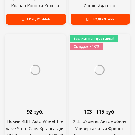
Клапан Крышки Колеса
Сопло Адаптер
Автомобиля Шины
Автомобильный Воздушный
Аксессуары Стебли Крышки
ПОДРОБНЕЕ
Насос Адаптер Быстрое
ПОДРОБНЕЕ
Авто Стайлинг Для Ford
Преобразование Головка
Toyota Audi VW
Зажим Тип Сопла Авто
Бесплатная доставка!
Общие Инструменты
Скидка - 16%
92 руб.
103 - 115 руб.
Новый 4ШТ Auto Wheel Tire
2 Шт./компл. Автомобиль
Valve Stem Caps Крышка Для
Универсальный Фрионт