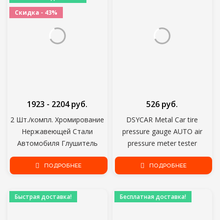
Скидка - 43%
1923 - 2204 руб.
526 руб.
2 Шт./компл. Хромирование
DSYCAR Metal Car tire
Нержавеющей Стали
pressure gauge AUTO air
Автомобиля Глушитель
pressure meter tester
Наконечник Трубы Крышки
диагностический инструмент
для Audi A1 A3 A4 TT 2009-
ПОДРОБНЕЕ
для Jeep Bmw Fiat VW Ford
ПОДРОБНЕЕ
2015/VW Volkswagen PASSAT
Audi Honda Toyota
Быстрая доставка!
Бесплатная доставка!