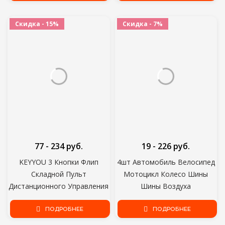
Аксессуары Для Nissan
HU83/VA2 Blade CE0536
Qashqai
Скидка - 15%
Скидка - 7%
77 - 234 руб.
19 - 226 руб.
KEYYOU 3 Кнопки Флип
4шт Автомобиль Велосипед
Складной Пульт
Мотоцикл Колесо Шины
Дистанционного Управления
Шины Воздуха
Авто Ключ Оболочки
Алюминиевого Сплава
Заготовки Для Hyundai
ПОДРОБНЕЕ
Клапанные Колпачки
ПОДРОБНЕЕ
Solaris IX35 IX45 ELANTRA
Стволовые Крышки