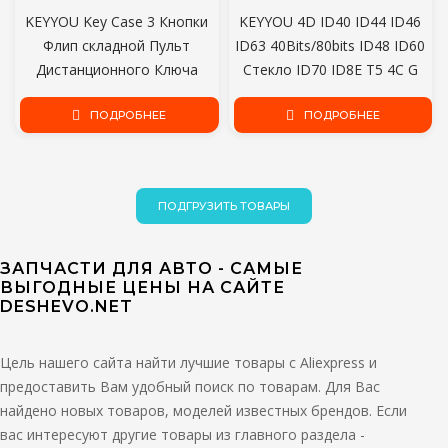
KEYYOU Key Case 3 Кнопки
KEYYOU 4D ID40 ID44 ID46
Флип складной Пульт
ID63 40Bits/80bits ID48 ID60
Дистанционного Ключа
Стекло ID70 ID8E T5 4C G
Чехол Чехол для FIAT 500
Чип Автоответчик
Panda Punto Bravo
ПОДРОБНЕЕ
Удаленный Ключ
ПОДРОБНЕЕ
Автосигнализация Keyless
Автомобиля Пустой Чип
SIP22 blade
ПОДГРУЗИТЬ ТОВАРЫ
ЗАПЧАСТИ ДЛЯ АВТО - САМЫЕ
ВЫГОДНЫЕ ЦЕНЫ НА САЙТЕ
DESHEVO.NET
Цель нашего сайта найти лучшие товары с Aliexpress и
предоставить Вам удобный поиск по товарам. Для Вас
найдено новых товаров, моделей известных брендов. Если
вас интересуют другие товары из главного раздела -