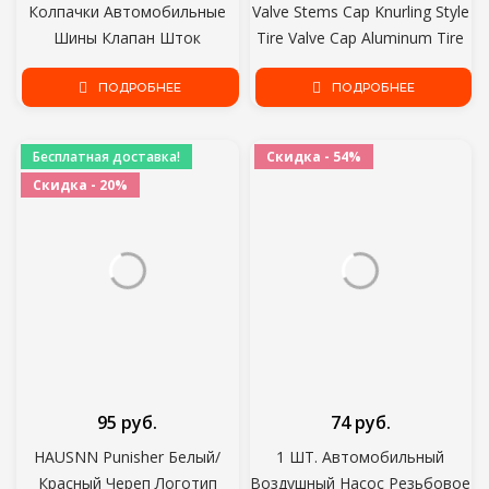
Колпачки Автомобильные
Valve Stems Cap Knurling Style
Шины Клапан Шток
Tire Valve Cap Aluminum Tire
Колпачки Болт-В
Wheel Stem Air Valve Cap for
Автомобиле Грузовик
ПОДРОБНЕЕ
US Schrader
ПОДРОБНЕЕ
Велосипед Колесо Шины
Клапаны Шины Шток
Бесплатная доставка!
Скидка - 54%
Воздушные Колпачки
Скидка - 20%
95 руб.
74 руб.
HAUSNN Punisher Белый/
1 ШТ. Автомобильный
Красный Череп Логотип
Воздушный Насос Резьбовое