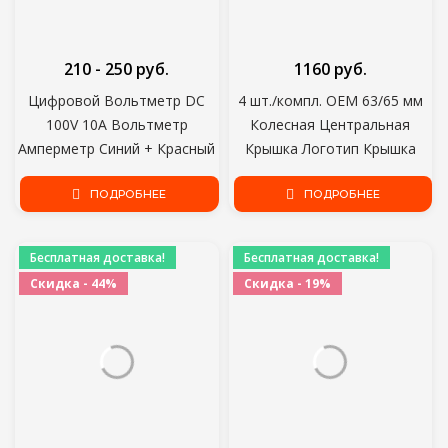
210 - 250 руб.
1160 руб.
Цифровой Вольтметр DC
4 шт./компл. OEM 63/65 мм
100V 10A Вольтметр
Колесная Центральная
Амперметр Синий + Красный
Крышка Логотип Крышка
СВЕТОДИОДНЫЙ Усилитель
Ступицы Значок Эмблема
Двойной Цифровой
ПОДРОБНЕЕ
для VW Volkswagen Jetta MK5
ПОДРОБНЕЕ
Вольтметр Датчик
Golf Passat 3B7 601 171
Электромобиль Мотоцикл
Бесплатная доставка!
Бесплатная доставка!
Автомобиль
Скидка - 44%
Скидка - 19%