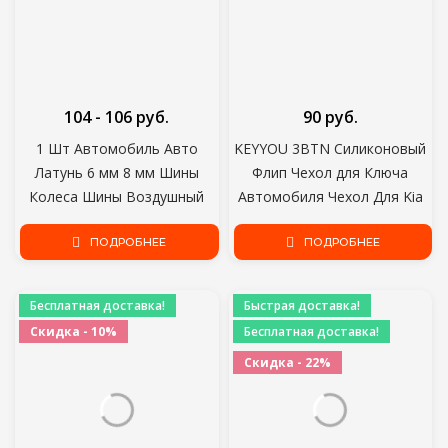
104 - 106 руб.
90 руб.
1 Шт Автомобиль Авто
KEYYOU 3BTN Силиконовый
Латунь 6 мм 8 мм Шины
Флип Чехол для Ключа
Колеса Шины Воздушный
Автомобиля Чехол Для Kia
Патрон Инфлятор Насос
RIO K2 K3 K5 Ceed Cerato
Клапан Клип Зажим Разъем
ПОДРОБНЕЕ
Sportage SOUL Для Hyundai
ПОДРОБНЕЕ
Адаптер Автомобиль-
Verna i20 i30
стайлинг
Бесплатная доставка!
Быстрая доставка!
Скидка - 10%
Бесплатная доставка!
Скидка - 22%