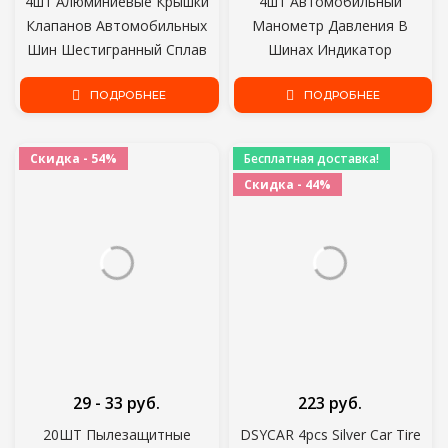
4шт Алюминиевые Крышки
4шт Автомобильный
Клапанов Автомобильных
Манометр Давления В
Шин Шестигранный Сплав
Шинах Индикатор
Крышка Штока Клапана
Оповещения Контрольный
Шины Воздушный
ПОДРОБНЕЕ
Датчик Крышки Клапана
ПОДРОБНЕЕ
Пылезащитный Колпачок
Индикатор Давления В
Клапан Шины Грузовик
Шинах Внешнее
Скидка - 54%
Бесплатная доставка!
Велосипед Обод Колеса
Обнаружение Клапана
Скидка - 44%
Крышка Штока Клапана
29 - 33 руб.
223 руб.
20ШТ Пылезащитные
DSYCAR 4pcs Silver Car Tire