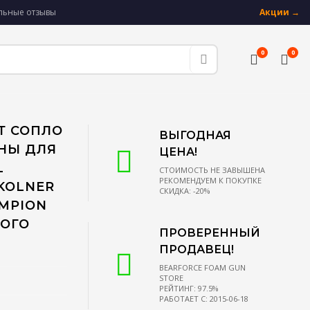
альные отзывы
Акции →
0
0
Т СОПЛО
ВЫГОДНАЯ
НЫ ДЛЯ
ЦЕНА!
L
СТОИМОСТЬ НЕ ЗАВЫШЕНА
РЕКОМЕНДУЕМ К ПОКУПКЕ
 KOLNER
СКИДКА: -20%
AMPION
КОГО
ПРОВЕРЕННЫЙ
ПРОДАВЕЦ!
BEARFORCE FOAM GUN
STORE
РЕЙТИНГ: 97.5%
РАБОТАЕТ С: 2015-06-18