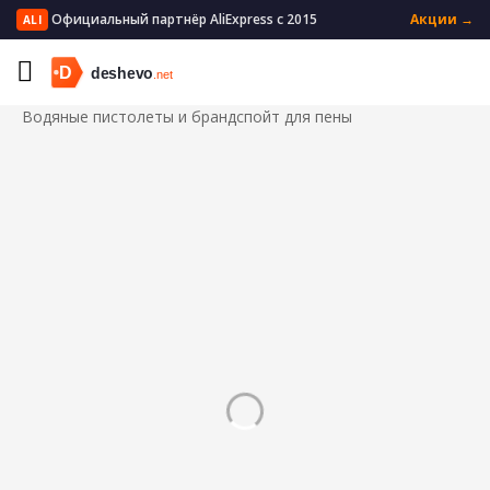
Официальный партнёр AliExpress с 2015
Акции →
ALI
Главная
Автомобили и мотоциклы
Мытье и уход за машиной
Водяные пистолеты и брандспойт для пены