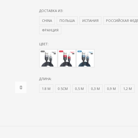
ДОСТАВКА ИЗ:
CHINA
ПОЛЬША
ИСПАНИЯ
РОССИЙСКАЯ ФЕД
ФРАНЦИЯ
ЦВЕТ:
ДЛИНА:
1.8 М
0.5CM
0,5 М
0,3 М
0,9 М
1,2 М