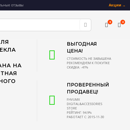
альные отзывы
Акции →
0
0
ДЛЯ
ВЫГОДНАЯ
ТЕКЛА
ЦЕНА!
СТОИМОСТЬ НЕ ЗАВЫШЕНА
РЕКОМЕНДУЕМ К ПОКУПКЕ
АНА НА
СКИДКА: -41%
ИТНАЯ
НОГО
ПРОВЕРЕННЫЙ
ПРОДАВЕЦ!
FHVUMX
DIGITAL&ACCESSORIES
STORE
РЕЙТИНГ: 94.9%
РАБОТАЕТ С: 2015-11-30