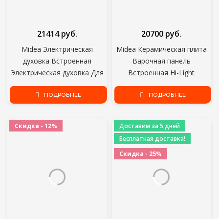
21414 руб.
20700 руб.
Midea Электрическая
Midea Керамическая плита
духовка Встроенная
Варочная панель
Электрическая духовка Для
Встроенная Hi-Light
Кухонной Бытовой Техники
Электрическая плита 4
70Л 3 Режима Нагрева Макс
ПОДРОБНЕЕ
Индукционная 6000 Вт
ПОДРОБНЕЕ
250 Градусов По Цельсию
MCH64160
MO13000GB/MO13000X
Скидка - 12%
Доставим за 5 дней
Бесплатная доставка!
Скидка - 25%