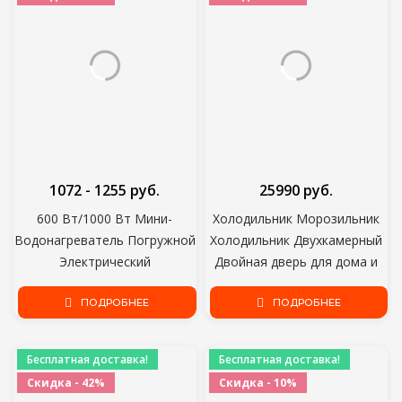
1072 - 1255 руб.
25990 руб.
600 Вт/1000 Вт Мини-
Холодильник Морозильник
Водонагреватель Погружной
Холодильник Двухкамерный
Электрический
Двойная дверь для дома и
Водонагреватель Бойлер
кухни Основной прибор для
Кухня Ванная Комната
ПОДРОБНЕЕ
хранения пищевых
ПОДРОБНЕЕ
Бассейн Мгновенный
продуктов Stinol STS 200
Водонагреватель
Бесплатная доставка!
Бесплатная доставка!
Скидка - 42%
Скидка - 10%