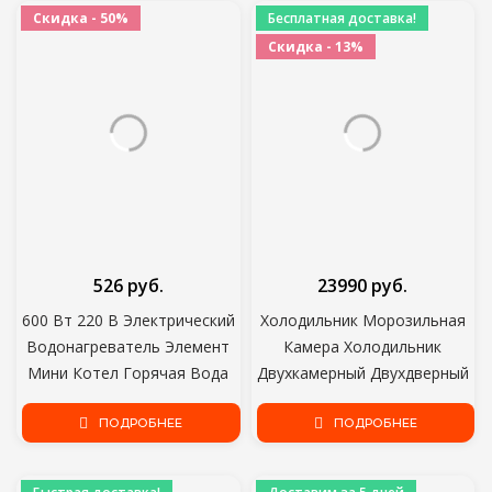
Скидка - 50%
Бесплатная доставка!
Скидка - 13%
526 руб.
23990 руб.
600 Вт 220 В Электрический
Холодильник Морозильная
Водонагреватель Элемент
Камера Холодильник
Мини Котел Горячая Вода
Двухкамерный Двухдверный
Кофе Погружение
двухкамерный для дома и
Путешествия Портативный
ПОДРОБНЕЕ
кухни Основной прибор
ПОДРОБНЕЕ
мгновенный нагреватель
Хранение продуктов питания
горячей воды
Indesit DS 4160 W