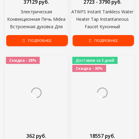
37129 руб.
2723 - 3790 руб.
Электрическая
ATWFS Instant Tankless Water
Конвекционная Печь Midea
Heater Tap Instantaneous
Встроенная духовка Для
Faucet Кухонный
Дома/Кухни Цифровой
Водонагреватель Кран
СВЕТОДИОДНЫЙ Дисплей 2
ПОДРОБНЕЕ
Instant Hot Water Faucet
ПОДРОБНЕЕ
Гриля/Лотка 8 Режимов
Digital EU Plug
MO68111X
Скидка - 28%
Доставим за 3 дней
Скидка - 30%
362 руб.
18557 руб.