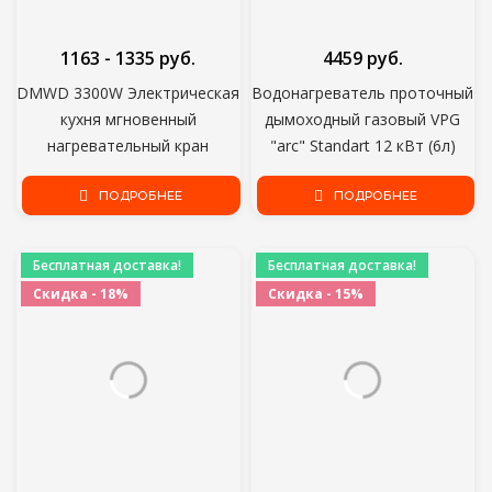
1163 - 1335 руб.
4459 руб.
DMWD 3300W Электрическая
Водонагреватель проточный
кухня мгновенный
дымоходный газовый VPG
нагревательный кран
"arc" Standart 12 кВт (6л)
нагреватель горячей
холодной воды двойного
ПОДРОБНЕЕ
ПОДРОБНЕЕ
назначения без бака быстро
нагревательный кран со
Бесплатная доставка!
Бесплатная доставка!
светодиодным дисплеем
Скидка - 18%
Скидка - 15%