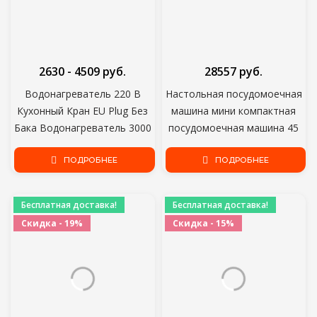
2630 - 4509 руб.
28557 руб.
Водонагреватель 220 В
Настольная посудомоечная
Кухонный Кран EU Plug Без
машина мини компактная
Бака Водонагреватель 3000
посудомоечная машина 45
Вт Цифровой Дисплей Для
для дома и кухни Основной
Загородного Дома
ПОДРОБНЕЕ
прибор для мытья посуды
ПОДРОБНЕЕ
Midea Comfee CDW450W 45
см отдельно стоящая
Бесплатная доставка!
Бесплатная доставка!
встроенная встроенная
Скидка - 19%
Скидка - 15%
маленькая