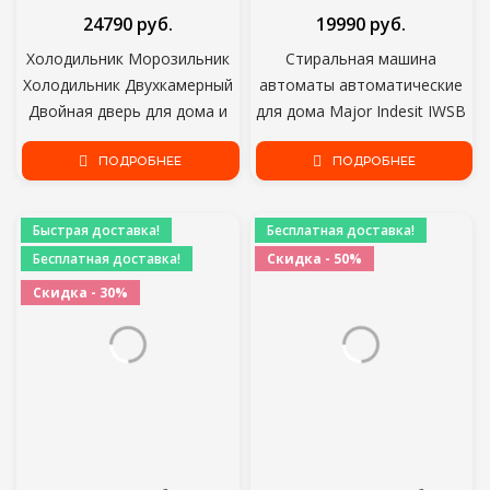
24790 руб.
19990 руб.
Холодильник Морозильник
Стиральная машина
Холодильник Двухкамерный
автоматы автоматические
Двойная дверь для дома и
для дома Major Indesit IWSB
кухни Основной прибор для
5085 (СНГ)
хранения пищевых
ПОДРОБНЕЕ
ПОДРОБНЕЕ
продуктов Stinol STS 185
Быстрая доставка!
Бесплатная доставка!
Бесплатная доставка!
Скидка - 50%
Скидка - 30%