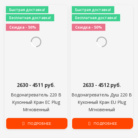
Indesit DS 4180 W
Бассейн
Быстрая доставка!
Быстрая доставка!
Бесплатная доставка!
Бесплатная доставка!
Скидка - 50%
Скидка - 50%
2630 - 4511 руб.
2633 - 4512 руб.
Водонагреватель 220 В
Водонагреватель Душ 220 В
Кухонный Кран ЕС Plug
Кухонный Кран EU Plug
Мгновенный
Мгновенный
Водонагреватель 3000 Вт
Водонагреватель 3000 Вт
Цифровой Дисплей Для
ПОДРОБНЕЕ
Цифровой Дисплей Для
ПОДРОБНЕЕ
Загородного Дома
Загородного Дома Коттеджа