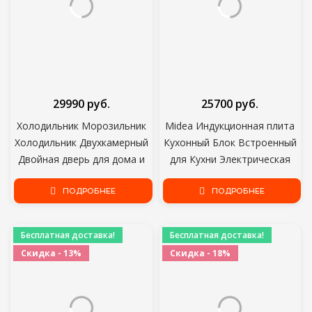
29990 руб.
25700 руб.
Холодильник Морозильник
Midea Индукционная плита
Холодильник Двухкамерный
Кухонный Блок Встроенный
Двойная дверь для дома и
для Кухни Электрическая
кухни Основной прибор для
Плита 4 Индукционная
хранения пищевых
ПОДРОБНЕЕ
Сенсорная Сенсорная
ПОДРОБНЕЕ
продуктов Stinol STN 185
Ширина 60 см MIH64100
Бесплатная доставка!
Бесплатная доставка!
Скидка - 13%
Скидка - 18%