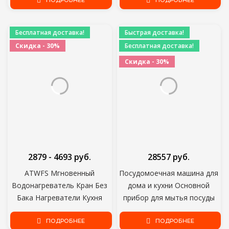
прибор для мытья посуды
ПОДРОБНЕЕ
Воды Нагреватель
ПОДРОБНЕЕ
Comfee CDWI601 встроенный
Холодного Нагрева Tankless
встроенный большой
Water torneira eletrica
Бесплатная доставка!
Быстрая доставка!
Скидка - 30%
Бесплатная доставка!
Скидка - 30%
2879 - 4693 руб.
28557 руб.
ATWFS Мгновенный
Посудомоечная машина для
Водонагреватель Кран Без
дома и кухни Основной
Бака Нагреватели Кухня
прибор для мытья посуды
Кран Горячей Воды Ванная
Comfee CDWI451 45см
Комната Отопление
ПОДРОБНЕЕ
встроенный встроенный
ПОДРОБНЕЕ