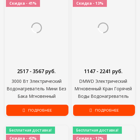
Скидка - 41%
Скидка - 13%
2517 - 3567 руб.
1147 - 2241 руб.
3000 Вт Электрический
DMWD Электрический
Водонагреватель Мини Без
Мгновенный Кран Горячей
Бака Мгновенный
Воды Водонагреватель
Водонагреватель Кухня
Быстрый нагрев со
Ванная Комната Душ
ПОДРОБНЕЕ
светодиодным дисплеем
ПОДРОБНЕЕ
Горячая Вода Быстрое
температуры Tankless Tap
Отопление ЕС Штекер 220 В
For Kitchen shower EU
Бесплатная доставка!
Бесплатная доставка!
Скидка - 42%
Скидка - 12%