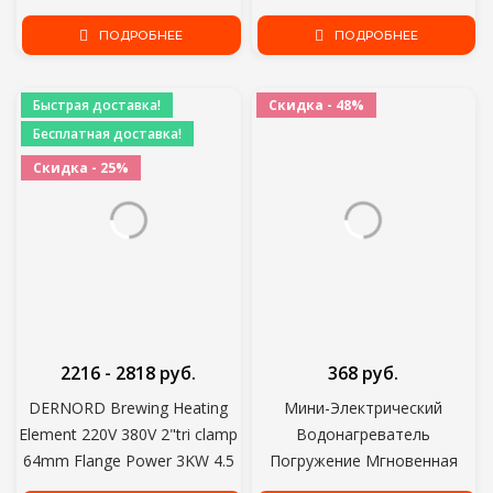
Indesit EWSB 5085 BK (CIS),
Погружение Путешествия
ПОДРОБНЕЕ
белый
Использовать Новый
ПОДРОБНЕЕ
Горячий
Быстрая доставка!
Скидка - 48%
Бесплатная доставка!
Скидка - 25%
2216 - 2818 руб.
368 руб.
DERNORD Brewing Heating
Мини-Электрический
Element 220V 380V 2"tri clamp
Водонагреватель
64mm Flange Power 3KW 4.5
Погружение Мгновенная
KW 6KW 9KW 12KW SUS304
Вода Вода 12V/24V