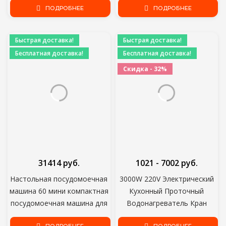
Погружной водонагреватель
ПОДРОБНЕЕ
Портативный
ПОДРОБНЕЕ
Автомобильный Котел
Горячей Воды
Быстрая доставка!
Быстрая доставка!
Нагревательный Элемент
Бесплатная доставка!
Бесплатная доставка!
Скидка - 32%
31414 руб.
1021 - 7002 руб.
Настольная посудомоечная
3000W 220V Электрический
машина 60 мини компактная
Кухонный Проточный
посудомоечная машина для
Водонагреватель Кран
дома и кухни Основной
Мгновенный Кран Горячей