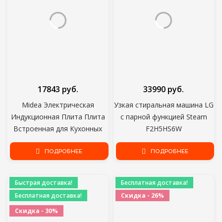
17843 руб.
33990 руб.
Midea Электрическая
Узкая стиральная машина LG
Индукционная Плита Плита
с парной функцией Steam
Встроенная для Кухонных
F2H5HS6W
Принадлежностей Кухонный
блок Индукционная Панель 2
ПОДРОБНЕЕ
ПОДРОБНЕЕ
Горелки 3500 Вт Ширина 30
см MIH32130F
Быстрая доставка!
Бесплатная доставка!
Бесплатная доставка!
Скидка - 26%
Скидка - 30%