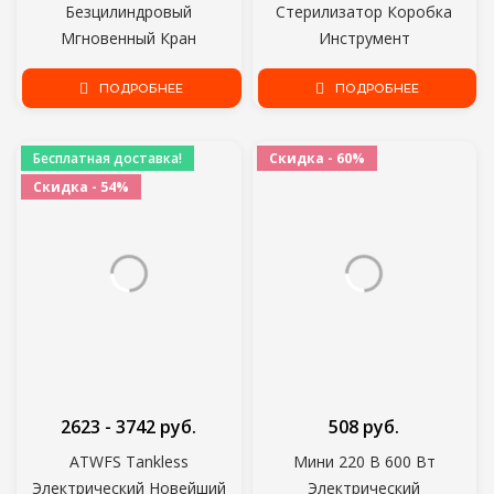
Безцилиндровый
Стерилизатор Коробка
Мгновенный Кран
Инструмент
Водонагреватель
Дезинфекционный Шкаф Для
Мгновенный
ПОДРОБНЕЕ
Домашнего Использования
ПОДРОБНЕЕ
Водонагреватель Кран Кухня
Ногтей Оборудование
Кран Горячей Воды LED
Бытовая Техника
Бесплатная доставка!
Скидка - 60%
Digital EU Plug
Скидка - 54%
2623 - 3742 руб.
508 руб.
ATWFS Tankless
Мини 220 В 600 Вт
Электрический Новейший
Электрический