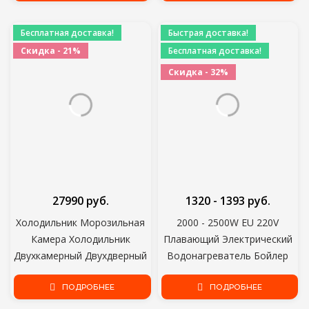
Электрический 220 В Корпус
маленький
Из Нержавеющей Стали
Бесплатная доставка!
Быстрая доставка!
Скидка - 21%
Бесплатная доставка!
Скидка - 32%
27990 руб.
1320 - 1393 руб.
Холодильник Морозильная
2000 - 2500W EU 220V
Камера Холодильник
Плавающий Электрический
Двухкамерный Двухдверный
Водонагреватель Бойлер
двухкамерный для дома и
Водяное Отопление
кухни Основной прибор
ПОДРОБНЕЕ
Портативная Погружная
ПОДРОБНЕЕ
Хранение продуктов питания
Подвеска Ванная Комната