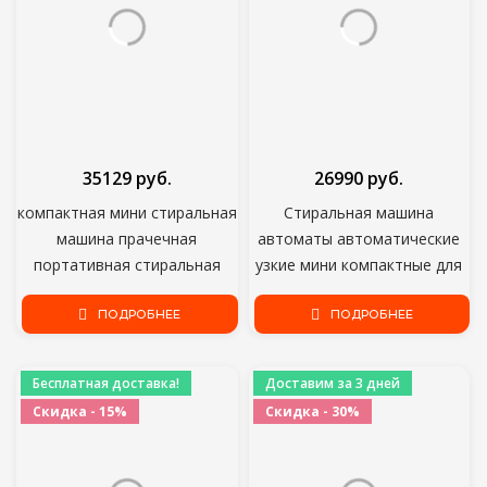
35129 руб.
26990 руб.
компактная мини стиральная
Стиральная машина
машина прачечная
автоматы автоматические
портативная стиральная
узкие мини компактные для
машина автоматическая для
дома чистая одежда свежее
домашнего крупного
ПОДРОБНЕЕ
белье Hotpoint-Ariston RST
ПОДРОБНЕЕ
прибора Midea MWM7143
703 DW
Glory
Бесплатная доставка!
Доставим за 3 дней
Скидка - 15%
Скидка - 30%