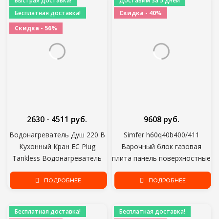
Быстрая доставка!
Доставим за 5 дней
Бесплатная доставка!
Скидка - 40%
Скидка - 56%
2630 - 4511 руб.
9608 руб.
Водонагреватель Душ 220 В
Simfer h60q40b400/411
Кухонный Кран ЕС Plug
Варочный блок газовая
Tankless Водонагреватель
плита панель поверхностные
3000 Вт Цифровой Дисплей
панели бытовая варочная
Для Загородного Дома
ПОДРОБНЕЕ
панель для кухни бытовая
ПОДРОБНЕЕ
Коттедж
техника
Бесплатная доставка!
Бесплатная доставка!