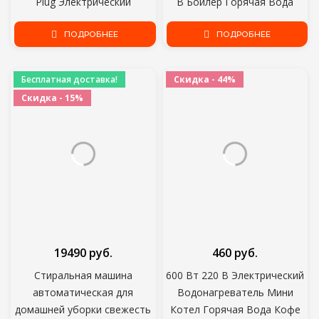
Plug Электрический
В Бойлер Горячая Вода
Водонагреватель 3000 Вт
Кофе Погружение
Цифровой Дисплей Для
ПОДРОБНЕЕ
Путешествия Портативный
ПОДРОБНЕЕ
Загородного Дома
мгновенный нагреватель
горячей воды ЕС
Бесплатная доставка!
Скидка - 44%
Великобритания Штекер
Скидка - 15%
19490 руб.
460 руб.
Стиральная машина
600 Вт 220 В Электрический
автоматическая для
Водонагреватель Мини
домашней уборки свежесть
Котел Горячая Вода Кофе