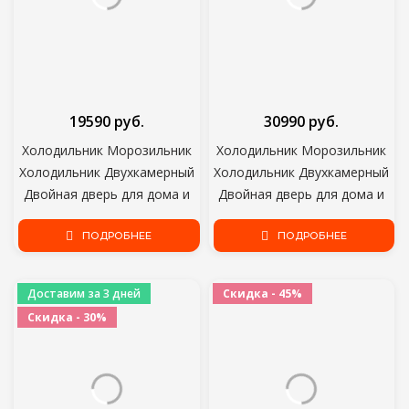
19590 руб.
30990 руб.
Холодильник Морозильник
Холодильник Морозильник
Холодильник Двухкамерный
Холодильник Двухкамерный
Двойная дверь для дома и
Двойная дверь для дома и
кухни Основной прибор Для
кухни Основной прибор для
хранения продуктов Stinol
ПОДРОБНЕЕ
хранения пищевых
ПОДРОБНЕЕ
STS 150
продуктов Stinol STN 200
Доставим за 3 дней
Скидка - 45%
Скидка - 30%