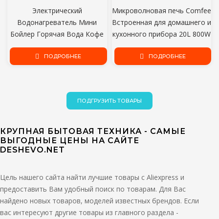
Электрический
Микроволновая печь Comfee
Водонагреватель Мини
Встроенная для домашнего и
Бойлер Горячая Вода Кофе
кухонного прибора 20L 800W
Погружение Путешествия
Push-Button CBM201X
Использовать 600 Вт 220 В
ПОДРОБНЕЕ
ПОДРОБНЕЕ
ПОДГРУЗИТЬ ТОВАРЫ
КРУПНАЯ БЫТОВАЯ ТЕХНИКА - САМЫЕ
ВЫГОДНЫЕ ЦЕНЫ НА САЙТЕ
DESHEVO.NET
Цель нашего сайта найти лучшие товары с Aliexpress и
предоставить Вам удобный поиск по товарам. Для Вас
найдено новых товаров, моделей известных брендов. Если
вас интересуют другие товары из главного раздела -