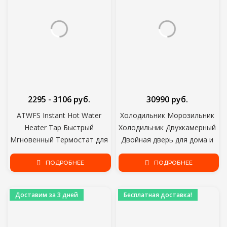
2295 - 3106 руб.
30990 руб.
ATWFS Instant Hot Water
Холодильник Морозильник
Heater Tap Быстрый
Холодильник Двухкамерный
Мгновенный Термостат для
Двойная дверь для дома и
водонагревателя 3000 Вт
кухни Основной прибор для
Электрический Кран Дисплей
ПОДРОБНЕЕ
хранения продуктов Indesit
ПОДРОБНЕЕ
Температуры
DS 4180 B
Доставим за 3 дней
Бесплатная доставка!