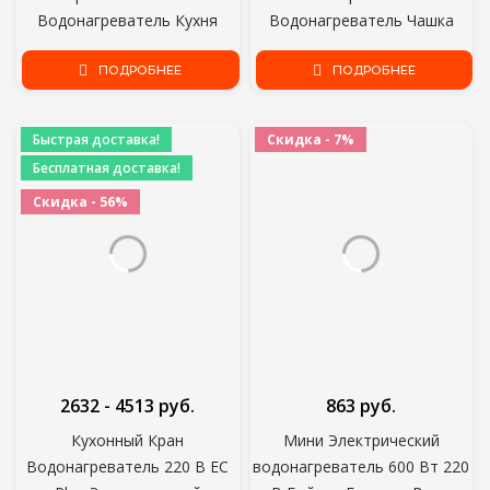
Водонагреватель Кухня
Водонагреватель Чашка
Мгновенный Кран Горячей
Кипящий Нагреватель
Воды Нагреватель Воды
ПОДРОБНЕЕ
Горячая Вода Кофе Для
ПОДРОБНЕЕ
Кран Мгновенный
Путешествий С
Heater3000w
Использованием
Быстрая доставка!
Скидка - 7%
EU/AU/UK/US Plug
Бесплатная доставка!
Скидка - 56%
2632 - 4513 руб.
863 руб.
Кухонный Кран
Мини Электрический
Водонагреватель 220 В ЕС
водонагреватель 600 Вт 220