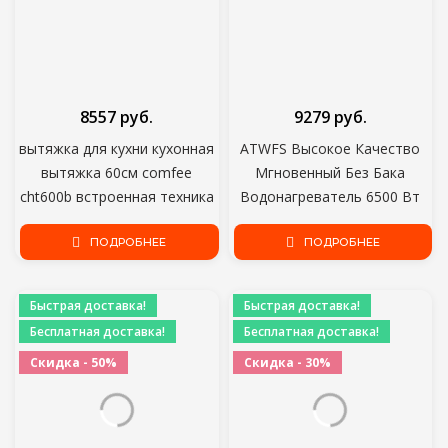
8557 руб.
9279 руб.
вытяжка для кухни кухонная
ATWFS Высокое Качество
вытяжка 60см comfee
Мгновенный Без Бака
cht600b встроенная техника
Водонагреватель 6500 Вт
под шкаф ширина 60 см 300
220 В Термостат
м3 / ч 2 скорости, 1 мотор 2
ПОДРОБНЕЕ
Индукционный Нагреватель
ПОДРОБНЕЕ
фильтра слива и
Smart Touch Электрические
рециркуляции вытяжка
Нагреватели Душ
Быстрая доставка!
Быстрая доставка!
встроенная техника фары
Бесплатная доставка!
Бесплатная доставка!
нержавеющая сталь
Скидка - 50%
Скидка - 30%