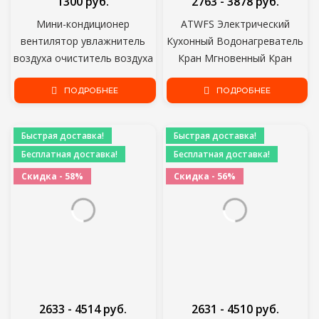
1300 руб.
2763 - 3878 руб.
Мини-кондиционер
ATWFS Электрический
вентилятор увлажнитель
Кухонный Водонагреватель
воздуха очиститель воздуха
Кран Мгновенный Кран
Арктика, мобильный
Горячей Воды Нагреватель
кондиционер, охлаждение
ПОДРОБНЕЕ
Холодного Отопления Кран
ПОДРОБНЕЕ
Без Бака Мгновенный
Водонагреватель
Быстрая доставка!
Быстрая доставка!
Бесплатная доставка!
Бесплатная доставка!
Скидка - 58%
Скидка - 56%
2633 - 4514 руб.
2631 - 4510 руб.