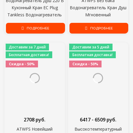
Водонагреватель Душ 220 В
ATWFS Без бака
Кухонный Кран ЕС Plug
Водонагреватель Кран Душ
Tankless Водонагреватель
Мгновенный
3000 Вт Цифровой Дисплей
Водонагреватель
Для Загородного Дома
ПОДРОБНЕЕ
Электрический Кран
ПОДРОБНЕЕ
Коттедж
Отопление Мгновенная
Горячая Вода для Кухни и
Доставим за 7 дней
Доставим за 5 дней
Ванной Комнаты
Бесплатная доставка!
Бесплатная доставка!
Скидка - 50%
Скидка - 50%
2708 руб.
6417 - 6509 руб.
ATWFS Новейший
Высокотемпературный