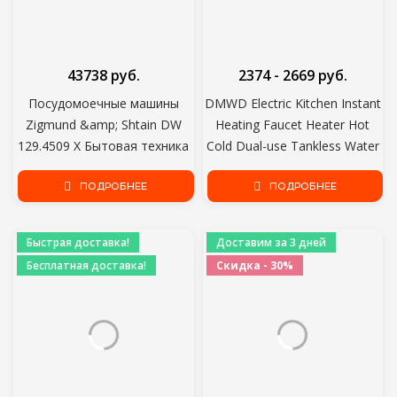
43738 руб.
2374 - 2669 руб.
Посудомоечные машины
DMWD Electric Kitchen Instant
Zigmund &amp; Shtain DW
Heating Faucet Heater Hot
129.4509 X Бытовая техника
Cold Dual-use Tankless Water
Крупная бытовая техника
Quick Heating Tap Shower
посудомоечная машина
ПОДРОБНЕЕ
With LED Display
ПОДРОБНЕЕ
встроенная 45
посудомоечная машина
Быстрая доставка!
Доставим за 3 дней
Бесплатная доставка!
Скидка - 30%