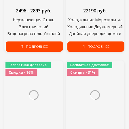
2496 - 2893 руб.
22190 руб.
Нержавеющая Сталь
Холодильник Морозильник
Электрический
Холодильник Двухкамерный
Водонагреватель Дисплей
Двойная дверь для дома и
Температуры Кухня Tankless
кухни Основной прибор Для
Мгновенный Кран Горячей
ПОДРОБНЕЕ
хранения продуктов Stinol
ПОДРОБНЕЕ
Воды 3300W
STS 167
Бесплатная доставка!
Бесплатная доставка!
Скидка - 16%
Скидка - 31%