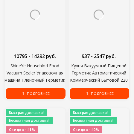
10795 - 14292 руб.
937 - 2547 руб.
ShineYe Househlod Food
Кухня Вакуумный Пищевой
Vacuum Sealer Упаковочная
Герметик Автоматический
машина Пленочный Герметик
Коммерческий Бытовой 220
Вакуумный упаковщик Дают
В/110 В Пищевой Вакуумный
Бесплатные Вакуумные
ПОДРОБНЕЕ
Герметик Упаковочная
ПОДРОБНЕЕ
Мешки для K Food Saver
Машина Включает в Себя 10
шт. Сумки
Быстрая доставка!
Быстрая доставка!
Бесплатная доставка!
Бесплатная доставка!
Скидка - 41%
Скидка - 40%