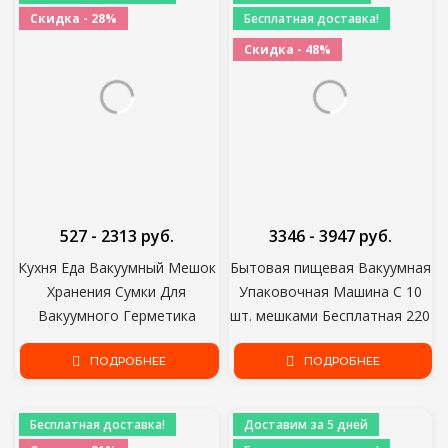
Скидка - 28%
Бесплатная доставка!
Скидка - 48%
527 - 2313 руб.
3346 - 3947 руб.
Кухня Еда Вакуумный Мешок
Бытовая пищевая Вакуумная
Хранения Сумки Для
Упаковочная Машина С 10
Вакуумного Герметика
шт. мешками Бесплатная 220
мешок 12/15/20/25/28 см*500
В 110 В Автоматическая
ПОДРОБНЕЕ
см
Коммерческая Лучшая
ПОДРОБНЕЕ
Вакуумная пищевая
упаковочная машина Мини
Бесплатная доставка!
Доставим за 5 дней