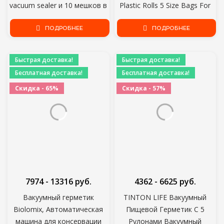
vacuum sealer и 10 мешков в
Plastic Rolls 5 Size Bags For
подарок, вакуумная
Kitchen Vacuum Sealer to Keep
упаковочная машина
ПОДРОБНЕЕ
Food Fresh
ПОДРОБНЕЕ
Быстрая доставка!
Быстрая доставка!
Бесплатная доставка!
Бесплатная доставка!
Скидка - 65%
Скидка - 57%
7974 - 13316 руб.
4362 - 6625 руб.
Вакуумный герметик
TINTON LIFE Вакуумный
Biolomix, Автоматическая
Пищевой Герметик С 5
машина для консервации
Рулонами Вакуумный