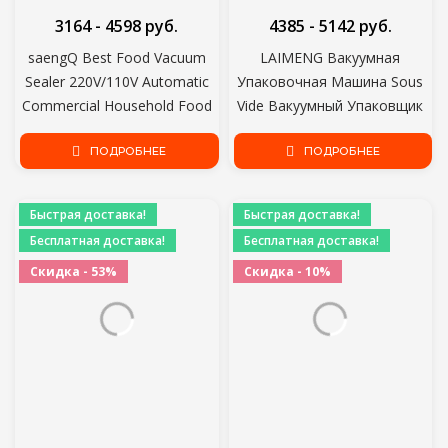
3164 - 4598 руб.
4385 - 5142 руб.
saengQ Best Food Vacuum
LAIMENG Вакуумная
Sealer 220V/110V Automatic
Упаковочная Машина Sous
Commercial Household Food
Vide Вакуумный Упаковщик
Vacuum Sealer Packaging
Для Хранения Пищевых
Machine Include 10Pcs Bags
ПОДРОБНЕЕ
Продуктов Новый Упаковщик
ПОДРОБНЕЕ
Пищевых Продуктов
Вакуумные Мешки для
Быстрая доставка!
Быстрая доставка!
вакуумной Упаковки S273
Бесплатная доставка!
Бесплатная доставка!
Скидка - 53%
Скидка - 10%