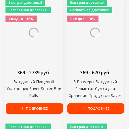
Быстрая доставка!
Быстрая доставка!
Упаковочная Машина
Бесплатная доставка!
Бесплатная доставка!
Домашняя Кухня Sous Vide
Скидка - 18%
Скидка - 18%
369 - 2739 руб.
369 - 670 руб.
Вакуумный Пищевой
5 Размеры Вакуумный
Упаковщик Saver Sealer Bag
Герметик Сумки для
Rolls
Хранения Продуктов Saver
12/15/17/20/25/28/30cmx500cm
Вакуумный Герметик Общий
Sous Vide Storage Packaging
ПОДРОБНЕЕ
Вакуумный Упаковщик
ПОДРОБНЕЕ
bag for Meat Fruits Vegetables
Держать Свежие Оптом
Nuts
Бесплатная доставка!
Быстрая доставка!