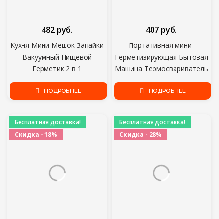
482 руб.
407 руб.
Кухня Мини Мешок Запайки
Портативная мини-
Вакуумный Пищевой
Герметизирующая Бытовая
Герметик 2 в 1
Машина Термосвариватель
Термоуплотнитель Ручной
Capper Food Saver
Портативный Мешок
ПОДРОБНЕЕ
Пластиковые Пакеты Пакет 6
ПОДРОБНЕЕ
Упаковщик Упаковочная
Цветных Мини-гаджетов
Машина
Бесплатная доставка!
Бесплатная доставка!
Скидка - 18%
Скидка - 28%