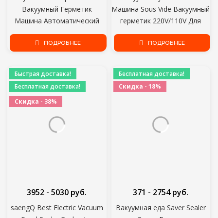
Вакуумный Герметик
Машина Sous Vide Вакуумный
Машина Автоматический
герметик 220V/110V Для
Пищевой Вакуум С 10 шт.
хранения Пищевых
ПОДРОБНЕЕ
Продуктов Новый Упаковщик
ПОДРОБНЕЕ
Пищевых продуктов
Вакуумные Мешки для
Быстрая доставка!
Бесплатная доставка!
вакуумной упаковки
Бесплатная доставка!
Скидка - 18%
Скидка - 38%
3952 - 5030 руб.
371 - 2754 руб.
saengQ Best Electric Vacuum
Вакуумная еда Saver Sealer