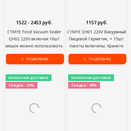
1522 - 2453 руб.
1157 руб.
CYMYE Food Vacuum Sealer
CYMYE QH01 220V Вакуумный
QH02 220V включая 10шт
Пищевой Герметик, + 15шт.
мешок можно использовать
пакеты включены. Храните
для food saver Sous Vide
пищу свежей в течение
ПОДРОБНЕЕ
длительного времени под
ПОДРОБНЕЕ
вакуумом
Бесплатная доставка!
Бесплатная доставка!
Скидка - 33%
Скидка - 40%