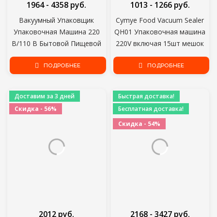
1964 - 4358 руб.
1013 - 1266 руб.
Вакуумный Упаковщик
Cymye Food Vacuum Sealer
Упаковочная Машина 220
QH01 Упаковочная машина
В/110 В Бытовой Пищевой
220V включая 15шт мешок
Вакуумный Упаковщик
Вакуумный упаковщик может
Пленка Упаковщик
ПОДРОБНЕЕ
быть использован для
ПОДРОБНЕЕ
Вакуумный Упаковщик В том
экономии пищевых
числе 15 шт. Сумки
продуктов
Доставим за 3 дней
Быстрая доставка!
Скидка - 56%
Бесплатная доставка!
Скидка - 54%
2012 руб.
2168 - 3427 руб.