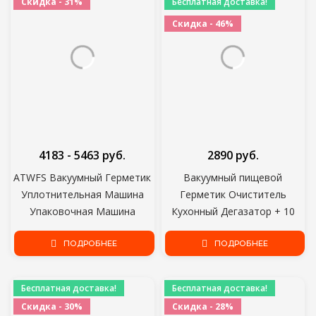
Скидка - 31%
Бесплатная доставка!
Скидка - 46%
4183 - 5463 руб.
2890 руб.
ATWFS Вакуумный Герметик
Вакуумный пищевой
Уплотнительная Машина
Герметик Очиститель
Упаковочная Машина
Кухонный Дегазатор + 10
Упаковка Food Saver
упаковок в подарок хранение
Автоматическая Резка
ПОДРОБНЕЕ
продуктов держите вашу еду
ПОДРОБНЕЕ
Вакуумный Мешок 10 шт.
свежей
бесплатно
Бесплатная доставка!
Бесплатная доставка!
Скидка - 30%
Скидка - 28%