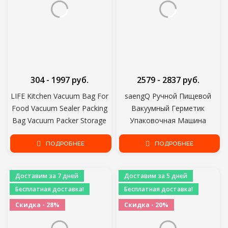
304 - 1997 руб.
2579 - 2837 руб.
LIFE Kitchen Vacuum Bag For
saengQ Ручной Пищевой
Food Vacuum Sealer Packing
Вакуумный Герметик
Bag Vacuum Packer Storage
Упаковочная Машина
Bag Food Fresh Long Keeping
Пленочный Контейнер USB
length is 5 m
ПОДРОБНЕЕ
Герметик Вакуумный
ПОДРОБНЕЕ
Упаковщик С 5 или 10 шт.
Вакуумные Сумки на Молнии
Доставим за 7 дней
Доставим за 5 дней
Бесплатная доставка!
Бесплатная доставка!
Скидка - 28%
Скидка - 20%