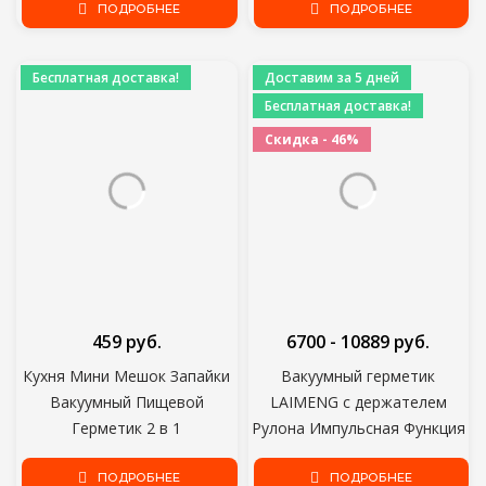
хранения Пищевых Свежих
ПОДРОБНЕЕ
Food Sealer Kitchen Tool
ПОДРОБНЕЕ
Долго Держать
12/15/20/25/28 см*500 см
Бесплатная доставка!
Доставим за 5 дней
Бесплатная доставка!
Скидка - 46%
459 руб.
6700 - 10889 руб.
Кухня Мини Мешок Запайки
Вакуумный герметик
Вакуумный Пищевой
LAIMENG с держателем
Герметик 2 в 1
Рулона Импульсная Функция
Термоуплотнитель Ручной
Sous Vide Вакуумная
Портативный Мешок
ПОДРОБНЕЕ
упаковочная Машина Для
ПОДРОБНЕЕ