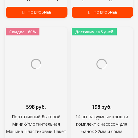
продуктов питания, Сухой и
Герметик
влажный Режим для Sous
ПОДРОБНЕЕ
ПОДРОБНЕЕ
Мешок(12X500cm,15X500cm,20X500cm,25X500cm,28X500cm)
Vide, 10 Вакуумных
герметизирующих мешков
Скидка - 60%
Доставим за 5 дней
598 руб.
198 руб.
Портативный Бытовой
14 шт вакуумные крышки
Мини-Уплотнительная
комплект с насосом для
Машина Пластиковый Пакет
банок 82мм и 65мм