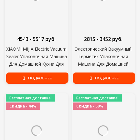
4543 - 5517 руб.
2815 - 3452 руб.
XIAOMI MIJIA Electric Vacuum
Электрический Вакуумный
Sealer Упаковочная Машина
Герметик Упаковочная
Для Домашней Кухни Для
Машина Для Домашней
Герметизации Свежей
Кухни В Том Числе 10 шт.
Упаковочной Машины Для
ПОДРОБНЕЕ
ПОДРОБНЕЕ
Консервации Пищевых
Продуктов
Бесплатная доставка!
Бесплатная доставка!
Скидка - 44%
Скидка - 50%