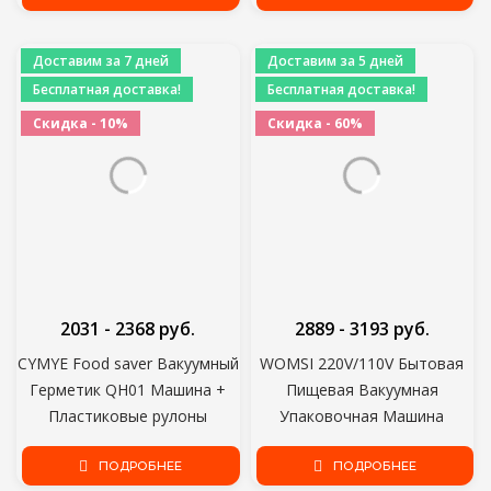
Упаковщик Упаковочная
хранения Пищевых
Машина
продуктов Упаковщик
Доставим за 7 дней
Доставим за 5 дней
Вакуумных мешков S285
Бесплатная доставка!
Бесплатная доставка!
Скидка - 10%
Скидка - 60%
2031 - 2368 руб.
2889 - 3193 руб.
CYMYE Food saver Вакуумный
WOMSI 220V/110V Бытовая
Герметик QH01 Машина +
Пищевая Вакуумная
Пластиковые рулоны
Упаковочная Машина
Упаковщик Пленки
ПОДРОБНЕЕ
Вакуумный Упаковщик
ПОДРОБНЕЕ