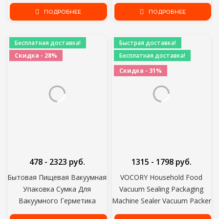
Сумка Для Хранения
вакуумное уплотнение
Путешествия Рука Давление
ПОДРОБНЕЕ
Консервная система
ПОДРОБНЕЕ
Тепла Уплотнитель
Бесплатная доставка!
Быстрая доставка!
Скидка - 28%
Бесплатная доставка!
Скидка - 31%
478 - 2323 руб.
1315 - 1798 руб.
Бытовая Пищевая Вакуумная
VOCORY Household Food
Упаковка Сумка Для
Vacuum Sealing Packaging
Вакуумного Герметика
Machine Sealer Vacuum Packer
Вакуумные Мешки Для
Keep Food Fresh Vacuum