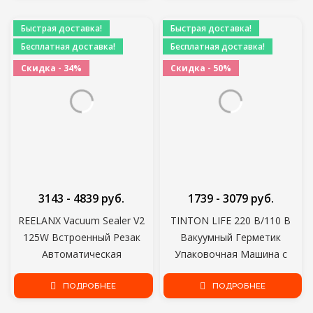
Включая мешки 15шт
бесплатно
Быстрая доставка!
Быстрая доставка!
Бесплатная доставка!
Бесплатная доставка!
Скидка - 34%
Скидка - 50%
3143 - 4839 руб.
1739 - 3079 руб.
REELANX Vacuum Sealer V2
TINTON LIFE 220 В/110 В
125W Встроенный Резак
Вакуумный Герметик
Автоматическая
Упаковочная Машина с
упаковочная машина для
Бесплатными 10 шт.
пищевых продуктов 10
ПОДРОБНЕЕ
Вакуумные мешки 17x25 см
ПОДРОБНЕЕ
Бесплатных мешков Лучший
Бытовой Черный Пищевой