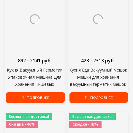
892 - 2141 руб.
423 - 2313 руб.
Кухня Вакуумный Герметик
Кухня Еда Вакуумный мешок
Упаковочная Машина Для
Мешки для хранения
Хранения Пищевых
вакуумный герметик мешок
Продуктов Вакуумная
28/25/20/15/12 см*500 см
Упаковка Герметик
ПОДРОБНЕЕ
Вырезать нужную длину для
ПОДРОБНЕЕ
Вакуумные Пищевые Мешки
приготовления пищи
С Бесплатным 10 шт.
Бесплатная доставка!
Бесплатная доставка!
Скидка - 46%
Скидка - 47%