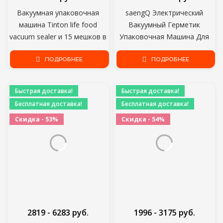
Вакуумная упаковочная
saengQ Электрический
машина Tinton life food
Вакуумный Герметик
vacuum sealer и 15 мешков в
Упаковочная Машина Для
подарок, вакуумная
Домашней Кухни В Том
упаковочная машина
ПОДРОБНЕЕ
Числе 15 шт.
ПОДРОБНЕЕ
Быстрая доставка!
Быстрая доставка!
Бесплатная доставка!
Бесплатная доставка!
Скидка - 53%
Скидка - 54%
2819 - 6283 руб.
1996 - 3175 руб.