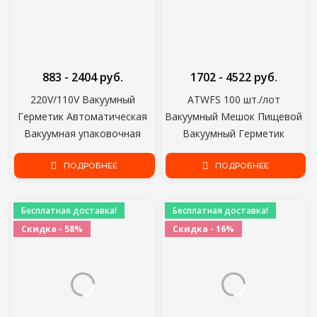
883 - 2404 руб.
1702 - 4522 руб.
220V/110V Вакуумный
ATWFS 100 шт./лот
Герметик Автоматическая
Вакуумный Мешок Пищевой
Вакуумная упаковочная
Вакуумный Герметик
машина с 10 шт Вакуумные
Вакуумные Мешки для
мешки Бытовая Кухня
ПОДРОБНЕЕ
пищевых Продуктов Sous
ПОДРОБНЕЕ
Электрический Пищевой
Vide Упаковочная Машина
Вакуумный Герметик
Упаковочные мешки
Бесплатная доставка!
Бесплатная доставка!
Скидка - 58%
Скидка - 16%