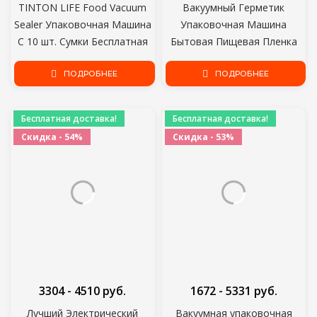
TINTON LIFE Food Vacuum
Вакуумный Герметик
Sealer Упаковочная Машина
Упаковочная Машина
С 10 шт. Сумки Бесплатная
Бытовая Пищевая Пленка
Вакуумная Машина Для
Герметик Вакуумный
Упаковки Пищевых
ПОДРОБНЕЕ
Упаковщик Держать Пищу
ПОДРОБНЕЕ
Продуктов Вакуумный
Свежей 220 В/110 В
Герметик Упаковщик
БЕСПЛАТНЫЙ ПОДАРОК 10
Бесплатная доставка!
Бесплатная доставка!
шт. Сумки Для хранения
Скидка - 54%
Скидка - 53%
3304 - 4510 руб.
1672 - 5331 руб.
Лучший Электрический
Вакуумная упаковочная