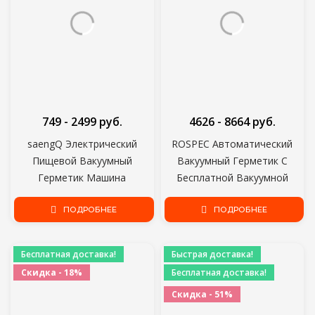
749 - 2499 руб.
4626 - 8664 руб.
saengQ Электрический
ROSPEC Автоматический
Пищевой Вакуумный
Вакуумный Герметик С
Герметик Машина
Бесплатной Вакуумной
Аксессуары Винные пробки
Герметизацией Мешки
Вакуумный Контейнер
ПОДРОБНЕЕ
Упаковочная Машина Для
ПОДРОБНЕЕ
Большой Емкости Хранения
Хранения Пищевых
Пищевых Продуктов
Продуктов Упаковщик Для
Бесплатная доставка!
Быстрая доставка!
Вакуумный Герметик
Сухой Влажной Пищи
Скидка - 18%
Бесплатная доставка!
Скидка - 51%