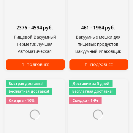
2376 - 4594 руб.
461 - 1984 руб.
Пищевой Вакуумный
Вакуумные мешки для
Герметик Лучшая
пищевых продуктов
Автоматическая
Вакуумный Упаковщик
Коммерческая Бытовая
Мешки Для Хранения
Вакуумная Упаковочная
ПОДРОБНЕЕ
12/15/20/25/28 см*500 см
ПОДРОБНЕЕ
Машина Для Пищевых
Для вакуумной упаковки
Продуктов Включает
Упаковщик 5 Рулонов/лот
Быстрая доставка!
Доставим за 5 дней
Вакуумную Упаковочную
Бесплатная доставка!
Бесплатная доставка!
Машину
Скидка - 10%
Скидка - 14%