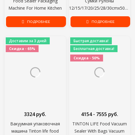
Food Sealer Packaging
Сумки Рулоны
Machine For Home Kitchen
12/15/17/20/25/28/30cmx500cm
Food Saver Bags Commercial
Sous Vide Хранения
Vacuum Food Sealing
ПОДРОБНЕЕ
Упаковочный мешок для
ПОДРОБНЕЕ
Мяса Фруктов Овощей
Орехов
Доставим за 3 дней
Быстрая доставка!
Скидка - 65%
Бесплатная доставка!
Скидка - 50%
3324 руб.
4154 - 7555 руб.
Вакуумная упаковочная
TINTON LIFE Food Vacuum
машина Tinton life food
Sealer With Bags Vacuum