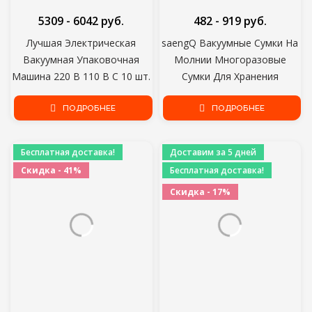
5309 - 6042 руб.
482 - 919 руб.
Лучшая Электрическая
saengQ Вакуумные Сумки На
Вакуумная Упаковочная
Молнии Многоразовые
Машина 220 В 110 В С 10 шт.
Сумки Для Хранения
мешками для хранения
Пищевых Продуктов
пищевых продуктов Бытовая
ПОДРОБНЕЕ
Вакуумный Мешок Для
ПОДРОБНЕЕ
Автоматическая Пищевая
Ручного Вакуумного
Вакуумная упаковочная
Герметика BPA Бесплатно 5
Бесплатная доставка!
Доставим за 5 дней
машина
шт. Или 10 шт. /лот
Скидка - 41%
Бесплатная доставка!
Скидка - 17%