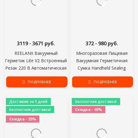
3119 - 3671 руб.
372 - 980 руб.
REELANX Вакуумный
Многоразовая Пищевая
Герметик Lite V2 Встроенный
Вакуумная Герметичная
Резак 220 В Автоматическая
Сумка Handheld Sealing
Упаковочная Машина для
Packaging Machine Kitchen
пищевых продуктов 10
ПОДРОБНЕЕ
Ziplock Packaging Eco Friendly
ПОДРОБНЕЕ
Бесплатных Сумок Лучший
Storage Without pump
Вакуумный Упаковщик для
Доставим за 5 дней
Бесплатная доставка!
Кухни
Бесплатная доставка!
Скидка - 40%
Скидка - 35%