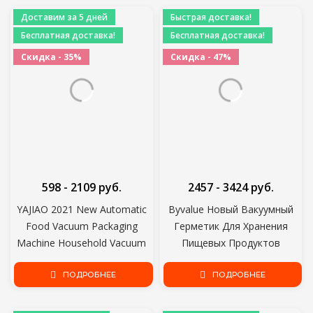
Вакуумный упаковщик для
Вакуумный Герметик
Доставим за 5 дней
Быстрая доставка!
Кухни
Бесплатная доставка!
Бесплатная доставка!
Скидка - 35%
Скидка - 47%
598 - 2109 руб.
2457 - 3424 руб.
YAJIAO 2021 New Automatic
Byvalue Новый Вакуумный
Food Vacuum Packaging
Герметик Для Хранения
Machine Household Vacuum
Пищевых Продуктов
Food Sealer 220V/110V for
Включает В Себя 10
Sous Vide and Food Storage
ПОДРОБНЕЕ
Вакуумных Пищевых
ПОДРОБНЕЕ
Упаковочных Мешков
Герметизирующая