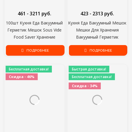
461 - 3211 руб.
423 - 2313 руб.
100шт Кухня Еда Вакуумный
Кухня Еда Вакуумный Мешок
Герметик Мешок Sous Vide
Мешки Для Хранения
Food Saver Хранение
Вакуумный Герметик
Вакуумная Упаковка Сумки
Вакуумная Упаковка Рулоны
Кухонные Аксессуары BPA-
ПОДРОБНЕЕ
12/15/20/25/28 см*500 см
ПОДРОБНЕЕ
Free
Бесплатная доставка!
Быстрая доставка!
Скидка - 46%
Бесплатная доставка!
Скидка - 34%