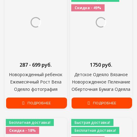
Скидка - 49%
287 - 699 руб.
1750 руб.
Новорожденный ребенок
Детское Одеяло Вязаное
Ежемесячный Рост Веха
Новорожденное Пеленание
Одеяло фотография
Оберточная Бумага Одеяла
реквизит Фон Ткань Память
Супер Мягкий Малыш
Ковер Коврик детские
ПОДРОБНЕЕ
Детские Постельные
ПОДРОБНЕЕ
аксессуары
Принадлежности Одеяло Для
Кровати Диван Корзина
Бесплатная доставка!
Быстрая доставка!
Коляска Одеяла
Скидка - 18%
Бесплатная доставка!