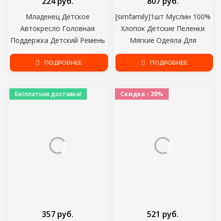
224 руб.
807 руб.
Младенец Детское
[simfamily]1шт Муслин 100%
Автокресло Головная
Хлопок Детские Пеленки
Поддержка Детский Ремень
Мягкие Одеяла Для
Крепления Ремня
Новорожденных Детское
Регулируемый Мальчик
ПОДРОБНЕЕ
Банное Полотенце Марля
ПОДРОБНЕЕ
Девочка Манежи
Детское Обертывание
Позиционер Сна Детские
Спальный Мешок Чехол для
Бесплатная доставка!
Скидка - 20%
Подушки Безопасности
коляски
357 руб.
521 руб.