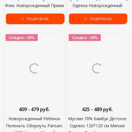
Флис Новорожденный Прием
Одеяла Новорожденный
Одеяло Младенческие
Пеленать Младенческой
Мальчики Девочки Одежда
ПОДРОБНЕЕ
Обернуть Банное Полотенце
ПОДРОБНЕЕ
Спальный Детский Обернуть
Девочка Мальчик Коляска
Пеленать
Крышка Inbakeren
Скидка - 20%
Скидка - 20%
409 - 479 руб.
425 - 489 руб.
Новорожденный Ребенок
Муслин 70% Бамбук Детское
Пеленать Обернуть Parisarc
Одеяло 120*120 см Мягкие