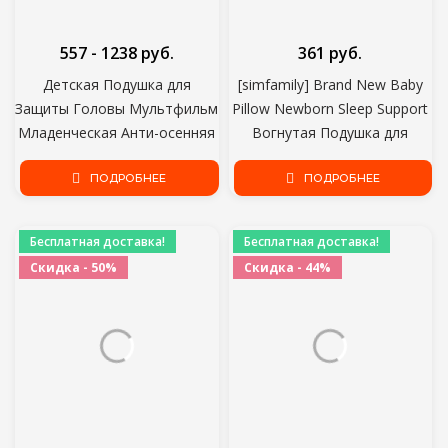
557 - 1238 руб.
361 руб.
Детская Подушка для
[simfamily] Brand New Baby
Защиты Головы Мультфильм
Pillow Newborn Sleep Support
Младенческая Анти-осенняя
Вогнутая Подушка для
Подушка Мягкий PP Хлопок
малышей Подушка Подушка
Малыш Дети Защитная
ПОДРОБНЕЕ
для предотвращения
ПОДРОБНЕЕ
Подушка Baby Safe Care
плоской головки в течение
0-3 лет
Бесплатная доставка!
Бесплатная доставка!
Скидка - 50%
Скидка - 44%