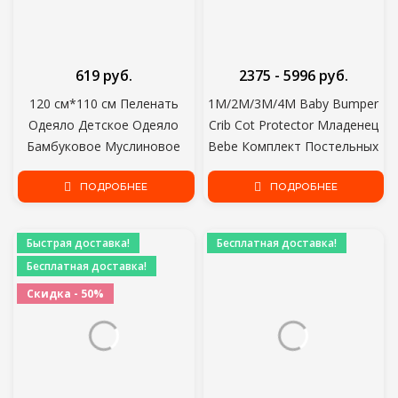
619 руб.
2375 - 5996 руб.
120 см*110 см Пеленать
1M/2M/3M/4M Baby Bumper
Одеяло Детское Одеяло
Crib Cot Protector Младенец
Бамбуковое Муслиновое
Bebe Комплект Постельных
Одеяло Дети Детские
Принадлежностей для
Банные Полотенца Одеяла
ПОДРОБНЕЕ
Мальчика Девочка Оплетка
ПОДРОБНЕЕ
Новорожденный Одеяло
Узел Подушка Подушка
Пеленать Хлопок
Декор Комнаты
Быстрая доставка!
Бесплатная доставка!
Бесплатная доставка!
Скидка - 50%