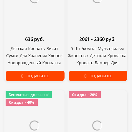
636 руб.
2061 - 2360 руб.
Детская Кровать Висит
5 Шт./компл. Мультфильм
Сумки Для Хранения Хлопок
Животных Детская Кроватка
Новорожденный Кроватка
Кровать Бампер Для
Организатор Игрушка
Новорожденных Детские
Подгузник Карман для
ПОДРОБНЕЕ
Постельные
ПОДРОБНЕЕ
Кроватки Комплект
Принадлежности Комплект
Постельных
100%Хлопок Детская
Бесплатная доставка!
Скидка - 20%
Принадлежностей
Кровать Протектор Номер
Скидка - 40%
Аксессуары Подгузник
Dec ZT25
Магазин Сумки