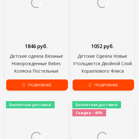
1846 руб.
1052 руб.
Детские одеяла Вязаные
Детские Одеяла Новые
Новорожденные Bebes
Утолщаются Двойной Слой
Коляска Постельные
Кораллового Флиса
Принадлежности Одеяла
Младенческой Пеленать
Хлопок Малыш Дети
ПОДРОБНЕЕ
Bebe Конверт Обернуть
ПОДРОБНЕЕ
Пеленание Обернуть Infantil
Сова Печатных
Унисекс Одеяла 100*80 см
Новорожденных Постельных
Бесплатная доставка!
Бесплатная доставка!
Принадлежностей Одеяло
Скидка - 40%