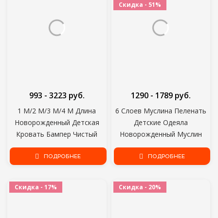
Скидка - 51%
993 - 3223 руб.
1290 - 1789 руб.
1 М/2 М/3 М/4 М Длина
6 Слоев Муслина Пеленать
Новорожденный Детская
Детские Одеяла
Кровать Бампер Чистый
Новорожденный Муслин
Плетение Плюшевый Узел
Пеленать Детские
Детская Кроватка Бампер
ПОДРОБНЕЕ
Постельные
ПОДРОБНЕЕ
Детская Кровать Детская
Принадлежности
Кроватка Протектор Декор
Пользовательские Одеяло
Скидка - 17%
Скидка - 20%
Детской Комнаты
Couverture Bebe Emmaillotage