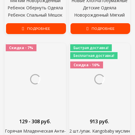
Мягкий Новорожденный
Новые Хлопчатобумажные
Ребенок Обернуть Одеяла
Детские Одеяла
Ребенок Спальный Мешок
Новорожденный Мягкий
Конверт Для
Органический Хлопок
Новорожденного Sleepsack
ПОДРОБНЕЕ
Детское Одеяло Муслин
ПОДРОБНЕЕ
100% Хлопок сгущает Кокон
Пеленание Обертывание
для ребенка 0-9 Месяцев
Кормление Отрыжка Ткань
Скидка - 7%
Быстрая доставка!
Полотенце Шарф Детские
Бесплатная доставка!
вещи
Скидка - 16%
129 - 308 руб.
913 руб.
Горячая Младенческая Анти-
2 шт./упак. Kangobaby муслин