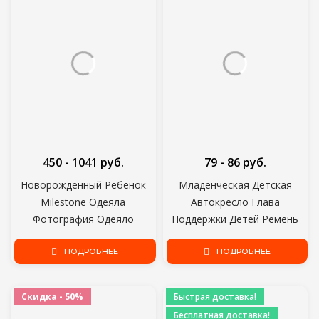
450 - 1041 руб.
79 - 86 руб.
Новорожденный Ребенок
Младенческая Детская
Milestone Одеяла
Автокресло Глава
Фотография Одеяло
Поддержки Детей Ремень
Цветочный Принт Мягкое
Крепления Ремня
Одеяло DIY Детская
ПОДРОБНЕЕ
Регулируемый Мальчик
ПОДРОБНЕЕ
Фотография Реквизит
Девочка Манежи Сна
Позиционер Детская
Скидка - 50%
Быстрая доставка!
Безопасность Подушки
Бесплатная доставка!