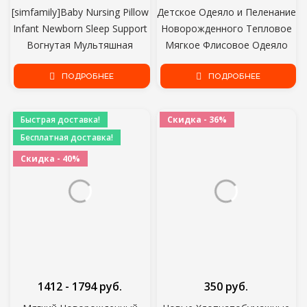
[simfamily]Baby Nursing Pillow
Детское Одеяло и Пеленание
Infant Newborn Sleep Support
Новорожденного Тепловое
Вогнутая Мультяшная
Мягкое Флисовое Одеяло
Подушка Печатная
Зимний Твердый Комплект
Формирующая Подушка
ПОДРОБНЕЕ
Постельных
ПОДРОБНЕЕ
Предотвращает Плоскую
Принадлежностей
головку
Хлопчатобумажное Одеяло
Быстрая доставка!
Скидка - 36%
Детское Постельное Белье
Бесплатная доставка!
Пеленание Обертывание
Скидка - 40%
1412 - 1794 руб.
350 руб.