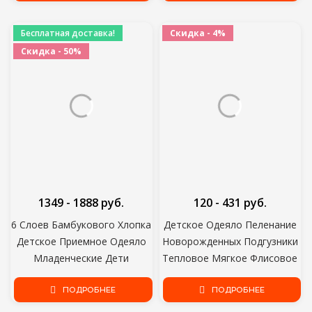
Подушки
Полотенце Пеленки Одеяла
Чехол Для Грудного
Бесплатная доставка!
Скидка - 4%
Вскармливания
Скидка - 50%
1349 - 1888 руб.
120 - 431 руб.
6 Слоев Бамбукового Хлопка
Детское Одеяло Пеленание
Детское Приемное Одеяло
Новорожденных Подгузники
Младенческие Дети
Тепловое Мягкое Флисовое
Пеленают Оберточное
Одеяло Твердый Комплект
Одеяло Спальное Теплое
ПОДРОБНЕЕ
Постельных
ПОДРОБНЕЕ
Одеяло Покрывало
Принадлежностей