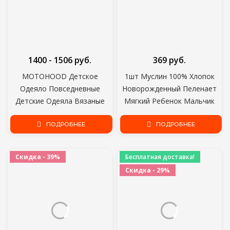
1400 - 1506 руб.
369 руб.
MOTOHOOD Детское
1шт Муслин 100% Хлопок
Одеяло Повседневные
Новорожденный Пеленает
Детские Одеяла Вязаные
Мягкий Ребенок Мальчик
Новорожденные Пеленать
Девочки Одеяла Ванна
Обернуть Мягкий Малыш
ПОДРОБНЕЕ
Марля Младенческая
ПОДРОБНЕЕ
Диван Кроватка Одеяло
Обертка Sleepsack Коляска
Детская Коляска Одеяло
Крышка Игровой Коврик
Скидка - 39%
Бесплатная доставка!
Скидка - 29%