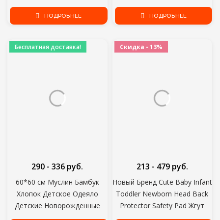
мягкий 100% хлопок 0-6
Младенческой Bebe Crib
месяцев сна одеяло
ПОДРОБНЕЕ
Protector Cot Bumper Room
ПОДРОБНЕЕ
Decor
Бесплатная доставка!
Скидка - 13%
290 - 336 руб.
213 - 479 руб.
60*60 см Муслин Бамбук
Новый Бренд Cute Baby Infant
Хлопок Детское Одеяло
Toddler Newborn Head Back
Детские Новорожденные
Protector Safety Pad Жгут
Одеяла Новорожденный
Проводов Головной Убор