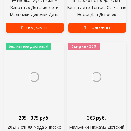
Футболка Мультфильм
5 Пар/лот от 0 до 7 Лет
Животных Детские Дети
Весна Лето Тонкие Сетчатые
Мальчики Девочки Дети
Носки Для Девочек
Хлопок Короткие Рукава
Мальчиков Милые Животные
Летняя Одежда Лев
ПОДРОБНЕЕ
Детские Тонкие Носки
ПОДРОБНЕЕ
Обезьяна Печати Тройник
Детские Новорожденные
Красный Автомобиль Малыш
Короткие носки
Бесплатная доставка!
Скидка - 30%
295 - 375 руб.
363 руб.
2021 Летняя мода Унисекс
Мальчики Пижамы Детский