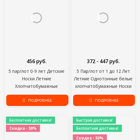
456 руб.
372 - 447 руб.
5 пар/лот 0-9 лет Детские
5 Пар/лот от 1 до 12 Лет
Носки Летние
Летние Однотонные белые
Хлопчатобумажные
хлопчатобумажные Носки
Мультяшные Животные
Для Детей Носки Весна No-
Детские Носки Морковь
ПОДРОБНЕЕ
show Low Cut Socks Boys
ПОДРОБНЕЕ
Девушки Сетка Милый
Girls Boat Socks
Новорожденный Мальчик
Бесплатная доставка!
Быстрая доставка!
Малыш Детские Носки
Скидка - 38%
Бесплатная доставка!
Скидка - 50%