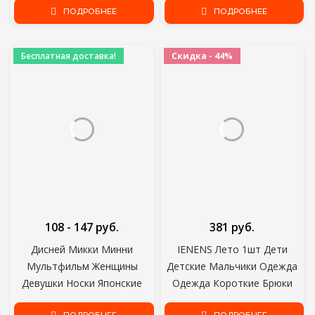
Летняя Одежда Малыш Мода
ПОДРОБНЕЕ
Новорожденный Младенец
ПОДРОБНЕЕ
Футболка Милые Дети
Нескользящие Детские
Играют Одежду
Носки для девочек 0-3 лет
Бесплатная доставка!
Скидка - 44%
108 - 147 руб.
381 руб.
Дисней Микки Минни
IENENS Лето 1шт Дети
Мультфильм Женщины
Детские Мальчики Одежда
Девушки Носки Японские
Одежда Короткие Брюки
дамы Мягкий Дышащий
Малыш Младенец Мальчик