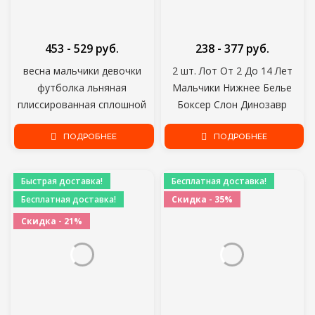
453 - 529 руб.
238 - 377 руб.
весна мальчики девочки
2 шт. Лот От 2 До 14 Лет
футболка льняная
Мальчики Нижнее Белье
плиссированная сплошной
Боксер Слон Динозавр
цвет дети топы с длинным
Дизайн Детские
рукавом для мальчиков
ПОДРОБНЕЕ
Хлопчатобумажные Трусы
ПОДРОБНЕЕ
футболка детские футболки
Детские Трусики Мягкие
для девочек одежда
Шорты ZL89
Быстрая доставка!
Бесплатная доставка!
Бесплатная доставка!
Скидка - 35%
Скидка - 21%