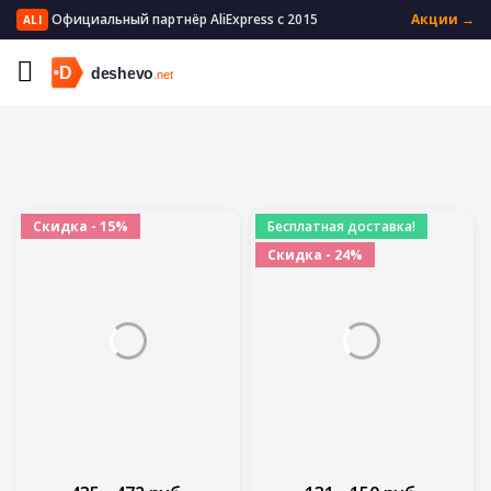
Официальный партнёр AliExpress с 2015
Акции →
ALI
Главная
Мать и ребенок
Одежда для мальчиков
Скидка - 15%
Бесплатная доставка!
Скидка - 24%