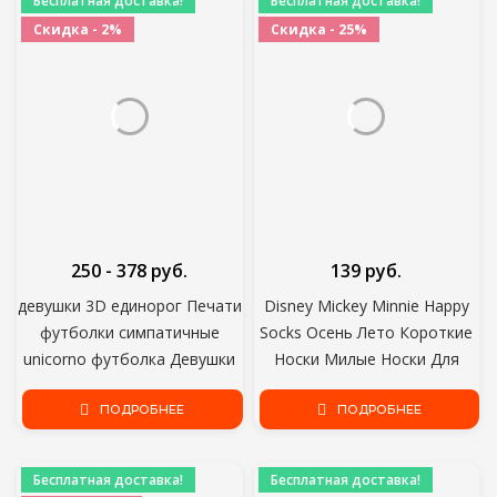
Бесплатная доставка!
Бесплатная доставка!
Скидка - 2%
Скидка - 25%
250 - 378 руб.
139 руб.
девушки 3D единорог Печати
Disney Mickey Minnie Happy
футболки симпатичные
Socks Осень Лето Короткие
unicorno футболка Девушки
Носки Милые Носки Для
Новое Лето Тройники Топ
девочек Хлопок Мультфильм
Одежда Для детей
ПОДРОБНЕЕ
Животных Корея Женские
ПОДРОБНЕЕ
мультфильм Одежда
Спортивные носки
Повседневная xxx teen
Бесплатная доставка!
Бесплатная доставка!