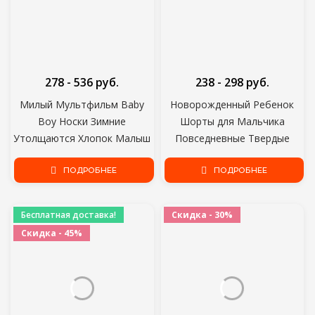
278 - 536 руб.
238 - 298 руб.
Милый Мультфильм Baby
Новорожденный Ребенок
Boy Носки Зимние
Шорты для Мальчика
Утолщаются Хлопок Малыш
Повседневные Твердые
Девушка Носки Мягкие
Детские Детские Шорты PP
Животные Печати Детские
ПОДРОБНЕЕ
Брюки Мальчики Шорты
ПОДРОБНЕЕ
Носки 5 Пар/лот Детские
Летние Тонкие Детские
Носки
Одежда для Мальчиков
Бесплатная доставка!
Скидка - 30%
Возраст от 12 м до 5 Т
Скидка - 45%