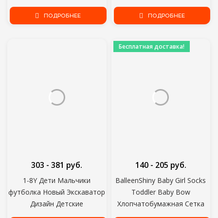
Hiphop Tee Tshirt Boy color
Свободные Шорты
Clothes Drop
ПОДРОБНЕЕ
Повседневные Брюки Хлопок
ПОДРОБНЕЕ
и Лен Удобные 2-10Yrs Hot
Бесплатная доставка!
303 - 381 руб.
140 - 205 руб.
1-8Y Дети Мальчики
BalleenShiny Baby Girl Socks
футболка Новый Экскаватор
Toddler Baby Bow
Дизайн Детские
Хлопчатобумажная Сетка
Хлопчатобумажные Топы
Дышащие Носки