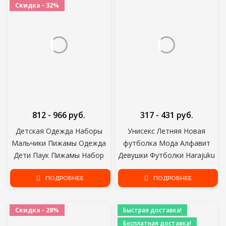
Скидка - 32%
812 - 966 руб.
317 - 431 руб.
Детская Одежда Наборы
Унисекс Летняя Новая
Мальчики Пижамы Одежда
футболка Мода Алфавит
Дети Паук Пижамы Набор
Девушки Футболки Harajuku
Детские Девочки Хлопок
Ретро Мальчик Футболка
Мультфильм Пижамы Весна
ПОДРОБНЕЕ
Цветы Элемент Хороший
ПОДРОБНЕЕ
Осень Пижамы
Круглый Вырез Детская
Футболка
Скидка - 28%
Быстрая доставка!
Бесплатная доставка!