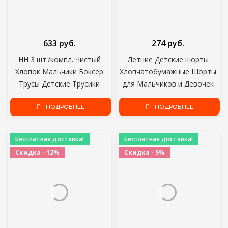
633 руб.
274 руб.
HH 3 шт./компл. Чистый
Летние Детские шорты
Хлопок Мальчики Боксер
Хлопчатобумажные Шорты
Трусы Детские Трусики
для Мальчиков и Девочек
Уютный Мультфильм
Бренд The Avengers Шорты
Нижнее Белье Средний
ПОДРОБНЕЕ
Малыш Трусики Детские
ПОДРОБНЕЕ
Маленький Дети Трусики
Пляжные Короткие
Мальчик Шорты
Спортивные Брюки Baby
Бесплатная доставка!
Бесплатная доставка!
Скидка - 12%
Скидка - 5%