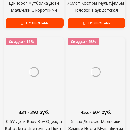
Единорог Футболка Дети
Жилет Костюм Мультфильм
Мальчики С короткими
Человек-Паук детская
Рукавами Белые Тройники
Одежда Детские Шорты
Детские Детские
ПОДРОБНЕЕ
Пижамы набор Девочек
ПОДРОБНЕЕ
хлопчатобумажные топы
Пижамы Летние пижамы
Для Девочек Одежда 3 8Y
Скидка - 19%
Скидка - 53%
331 - 392 руб.
452 - 604 руб.
0-5Y Дети Baby Boy Одежда
5 Пар Детские Мальчики
Boho Лето Цветочный Принт
Зимние Носки Мультфильм