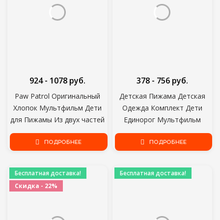
924 - 1078 руб.
378 - 756 руб.
Paw Patrol Оригинальный
Детская Пижама Детская
Хлопок Мультфильм Дети
Одежда Комплект Дети
для Пижамы Из двух частей
Единорог Мультфильм
Тонкий Срез С длинными
Пижамы Осень Хлопок
рукавами Patrulla Canina
ПОДРОБНЕЕ
Пижамы Мальчики Девочки
ПОДРОБНЕЕ
Детские Пижамы
Животных Пижамы Пижамы
Набор
Бесплатная доставка!
Бесплатная доставка!
Скидка - 22%