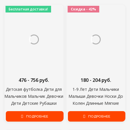
детские
Бесплатная доставка!
Скидка - 42%
476 - 756 руб.
180 - 204 руб.
Детская футболка Дети для
1-9 Лет Дети Мальчики
Мальчиков Мальчик Девочки
Малыши Девочки Носки До
Дети Детские Рубашки
Колен Длинные Мягкие
Ребенок Ребенок Малыш
Хлопчатобумажные Детские
Хлопок Мультфильм Тройник
ПОДРОБНЕЕ
Носки Раздетые Детские
ПОДРОБНЕЕ
Топы Одежда Короткая
Носки Школьная Одежда