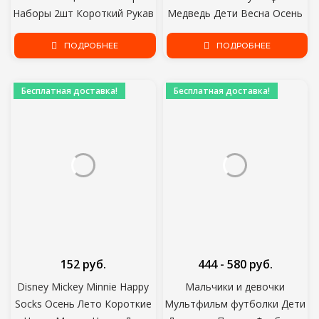
Наборы 2шт Короткий Рукав
Медведь Дети Весна Осень
Футболка+Шорты Ребенок
Хлопок Дышащий Держать
Мальчик Пляжная Одежда
ПОДРОБНЕЕ
Теплый Пол
ПОДРОБНЕЕ
Наряды 12Styles
Противоскользящие Носки
Для девочек
Бесплатная доставка!
Бесплатная доставка!
152 руб.
444 - 580 руб.
Disney Mickey Minnie Happy
Мальчики и девочки
Socks Осень Лето Короткие
Мультфильм футболки Дети