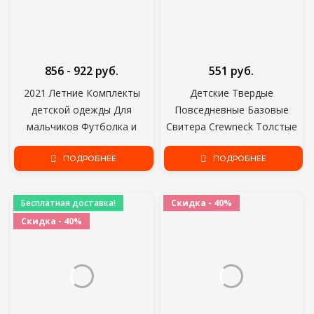
856 - 922 руб.
551 руб.
2021 Летние Комплекты
Детские Твердые
детской одежды Для
Повседневные Базовые
мальчиков Футболка и
Свитера Crewneck Толстые
Шорты Брюки 2 шт.
Дети Громоздкая Мягкая
Комплекты одежды Детская
ПОДРОБНЕЕ
Шерстяная Одежда для
ПОДРОБНЕЕ
Одежда Одежда для
мальчиков Девочек Осень
маленьких мальчиков
зима Свитера с Капюшоном
Бесплатная доставка!
Скидка - 40%
Топ
Скидка - 40%