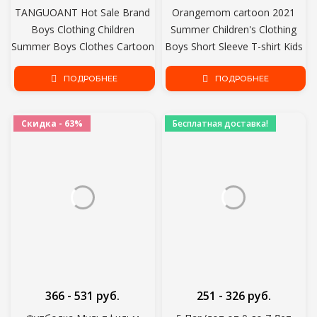
TANGUOANT Hot Sale Brand
Orangemom cartoon 2021
Boys Clothing Children
Summer Children's Clothing
Summer Boys Clothes Cartoon
Boys Short Sleeve T-shirt Kids
Kids Boy Clothing Set T-
Sweatshirt Children's Cotton
shit+Брюки Хлопок
ПОДРОБНЕЕ
Clothes Boys T-shirts
ПОДРОБНЕЕ
Скидка - 63%
Бесплатная доставка!
366 - 531 руб.
251 - 326 руб.