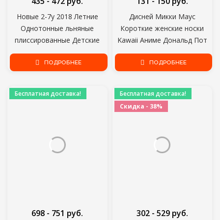
435 - 472 руб.
131 - 150 руб.
Новые 2-7y 2018 Летние
Дисней Микки Маус
Однотонные льняные
Короткие женские носки
плиссированные Детские
Kawaii Аниме Дональд Пот
Брюки длиной до щиколотки
2020 лето хлопок девушка
для маленьких мальчиков
ПОДРОБНЕЕ
женская лодка носки
ПОДРОБНЕЕ
Брюки Шаровары для детей
лодыжки низкий женский
Ребенок
носок
Бесплатная доставка!
Бесплатная доставка!
Скидка - 38%
698 - 751 руб.
302 - 529 руб.