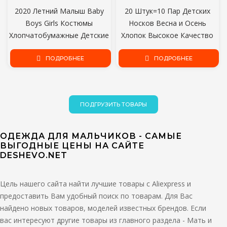
2020 Летний Малыш Baby
20 Штук=10 Пар Детских
Boys Girls Костюмы
Носков Весна и Осень
Хлопчатобумажные Детские
Хлопок Высокое Качество
Наряды Детская Одежда Для
Конфеты Цвета Носки Для
девочек Комплект
ПОДРОБНЕЕ
Девочек С Мальчиками
ПОДРОБНЕЕ
Новорожденных Футболки
Носки 1-9 Лет Детские Носки
Топы+Шорты Спортивные
костюмы
ПОДГРУЗИТЬ ТОВАРЫ
ОДЕЖДА ДЛЯ МАЛЬЧИКОВ - САМЫЕ
ВЫГОДНЫЕ ЦЕНЫ НА САЙТЕ
DESHEVO.NET
Цель нашего сайта найти лучшие товары с Aliexpress и
предоставить Вам удобный поиск по товарам. Для Вас
найдено новых товаров, моделей известных брендов. Если
вас интересуют другие товары из главного раздела - Мать и