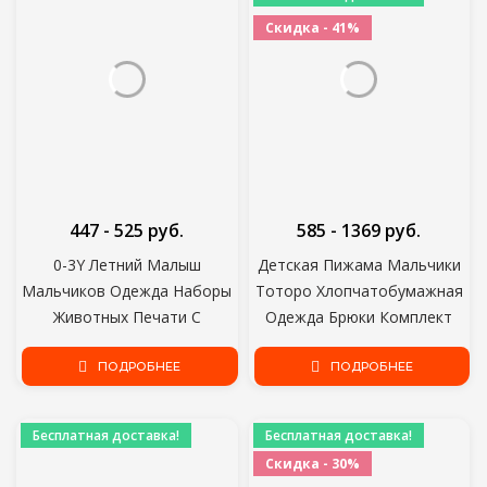
Скидка - 41%
447 - 525 руб.
585 - 1369 руб.
0-3Y Летний Малыш
Детская Пижама Мальчики
Мальчиков Одежда Наборы
Тоторо Хлопчатобумажная
Животных Печати С
Одежда Брюки Комплект
Коротким Рукавом Ползунки
Мультфильм Пижамы
Топы Брюки Шорты 2 шт.
ПОДРОБНЕЕ
Детские Пижамы Для
ПОДРОБНЕЕ
Девочек Малыш Детские
Наряды Детская пижама
Бесплатная доставка!
Бесплатная доставка!
Скидка - 30%