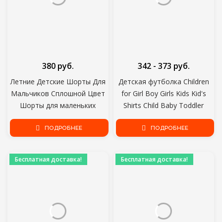
380 руб.
342 - 373 руб.
Летние Детские Шорты Для
Детская футболка Children
Мальчиков Сплошной Цвет
for Girl Boy Girls Kids Kid's
Шорты для маленьких
Shirts Child Baby Toddler
девочек Хлопчатобумажные
Unicorn Party Tee Tops
Льняные Хлебные короткие
ПОДРОБНЕЕ
Clothing Short Tees
ПОДРОБНЕЕ
Брюки Мода Новорожденных
Шаровары 6 Месяцев-4 Года
Бесплатная доставка!
Бесплатная доставка!