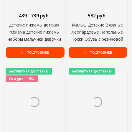
439 - 739 руб.
582 руб.
детские пижамы детская
Малыш Детские Вязаные
пижама детские пижамы
Леопардовые Напольные
наборы мальчики девочки
Носки Обувь с резиновой
животные пижамы пижамы
подошвой Детские
хлопчатобумажная ночная
ПОДРОБНЕЕ
Противоскользящие Крытые
ПОДРОБНЕЕ
одежда детская одежда
Носки Новорожденный
Весна Лето Осень
Бесплатная доставка!
Бесплатная доставка!
Скидка - 15%