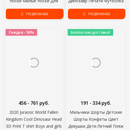
Носки Милые Носки Для
Динозавр Печати Футболка
девочек Хлопок Мультфильм
Для Мальчиков Дети Лето С
Животных Корея Женские
ПОДРОБНЕЕ
коротким Рукавом Футболка
ПОДРОБНЕЕ
Спортивные носки
Хлопчатобумажные Топы
Одежда
Скидка - 50%
Бесплатная доставка!
456 - 761 руб.
191 - 334 руб.
2020 Jurassic World Fallen
Мальчики Шорты Детские
Kingdom Cool Dinosaur Head
Шорты Конфеты Цвет
3D Print T shirt Boys and girls
Девушки Дети Летний Пляж