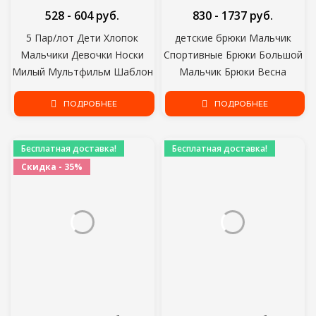
528 - 604 руб.
830 - 1737 руб.
5 Пар/лот Дети Хлопок
детские брюки Мальчик
Мальчики Девочки Носки
Спортивные Брюки Большой
Милый Мультфильм Шаблон
Мальчик Брюки Весна
Детские Носки Для Ребенка
Подросток Весна Малыш
Мальчик Девочка
ПОДРОБНЕЕ
Повседневные Детские
ПОДРОБНЕЕ
Спортивный Стиль Подходит
Брюки Для Мальчиков
Для 1-10Y
Одежда Возраст 3-12 Лет
Бесплатная доставка!
Бесплатная доставка!
Скидка - 35%