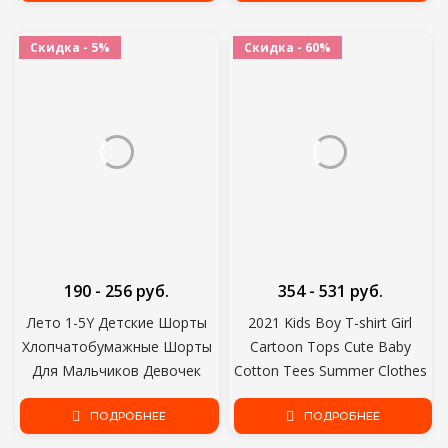
Повседневные Спортивные
Skarpetki Dla dzieci
Брюки Для мальчиков
Скидка - 5%
Скидка - 60%
190 - 256 руб.
354 - 531 руб.
Лето 1-5Y Детские Шорты
2021 Kids Boy T-shirt Girl
Хлопчатобумажные Шорты
Cartoon Tops Cute Baby
Для Мальчиков Девочек
Cotton Tees Summer Clothes
конфеты цвет Шорты
Toddler Fashion T Shirts
Малыш Трусики Дети Пляж
ПОДРОБНЕЕ
Children Top Costume
ПОДРОБНЕЕ
Короткие Спортивные Брюки