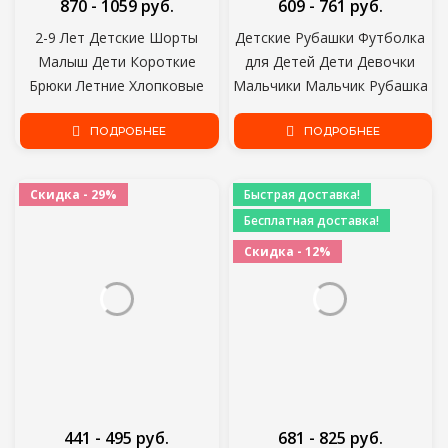
870 - 1059 руб.
609 - 761 руб.
2-9 Лет Детские Шорты
Детские Рубашки Футболка
Малыш Дети Короткие
для Детей Дети Девочки
Брюки Летние Хлопковые
Мальчики Мальчик Рубашка
Якорь Мальчики Пляжные
Ребенок Ребенок Динозавр
Шорты Досуг Капри Детская
ПОДРОБНЕЕ
Ребенок Хлопок
ПОДРОБНЕЕ
Одежда KF553
Мультфильм Топы Одежда
Одежда
Скидка - 29%
Быстрая доставка!
Бесплатная доставка!
Скидка - 12%
441 - 495 руб.
681 - 825 руб.