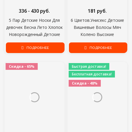
336 - 430 руб.
181 руб.
5 Пар Детские Носки Для
6 Цветов.Унисекс Детские
девочек Весна Лето Хлопок
Вишневые Волосы Мяч
Новорожденный Детские
Колено Высокие
Носки Baby Meias Para Bebe
Носки.Малыш Малыш В
Детские Носки для Детей
ПОДРОБНЕЕ
Трубчатых Носках Для
ПОДРОБНЕЕ
Мальчики Носки 1-12Y
Девочек Мальчиков.Детский
Вишневый Вязаный носок 2-
Скидка - 65%
Быстрая доставка!
6Y
Бесплатная доставка!
Скидка - 48%