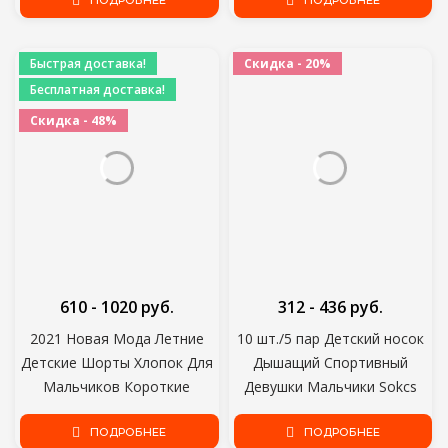
Носок Хлопок Лодка
ПОДРОБНЕЕ
Брюки Джинсовые Шорты
ПОДРОБНЕЕ
Короткие Рождественские
Джинсы Комбинезоны
Носки для женщин
Комбинезоны
Быстрая доставка!
Скидка - 20%
Бесплатная доставка!
Скидка - 48%
610 - 1020 руб.
312 - 436 руб.
2021 Новая Мода Летние
10 шт./5 пар Детский носок
Детские Шорты Хлопок Для
Дышащий Спортивный
Мальчиков Короткие
Девушки Мальчики Sokcs
Трусики Для малышей
Унисекс Хлопок Полоса
Детские Пляжные Короткие
ПОДРОБНЕЕ
Chaussette Enfant Garcon
ПОДРОБНЕЕ