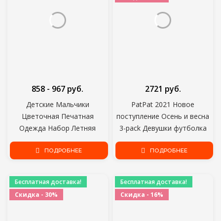
858 - 967 руб.
2721 руб.
Детские Мальчики
PatPat 2021 Новое
Цветочная Печатная
поступление Осень и весна
Одежда Набор Летняя
3-pack Девушки футболка
Рубашка С Коротким
Цветочные точки С длинным
Рукавом Топ+Брюки 2 шт.
ПОДРОБНЕЕ
рукавом Тройник Наборы
ПОДРОБНЕЕ
Gentelman 1 2 3 4 5 Год
Детская одежда
Детская Одежда Наряд
Бесплатная доставка!
Бесплатная доставка!
Скидка - 30%
Скидка - 16%