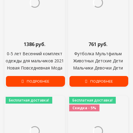
1386 руб.
761 руб.
0-5 лет Весенний комплект
Футболка Мультфильм
одежды для мальчиков 2021
Животных Детские Дети
Новая Повседневная Мода
Мальчики Девочки Дети
Мультфильм Активная
Хлопок Короткие Рукава
футболка+ Брюки Kid Children
ПОДРОБНЕЕ
Летняя Одежда Лев
ПОДРОБНЕЕ
baby toddler boy clothing
Обезьяна Печати Тройник
Красный Автомобиль Малыш
Бесплатная доставка!
Бесплатная доставка!
Скидка - 5%