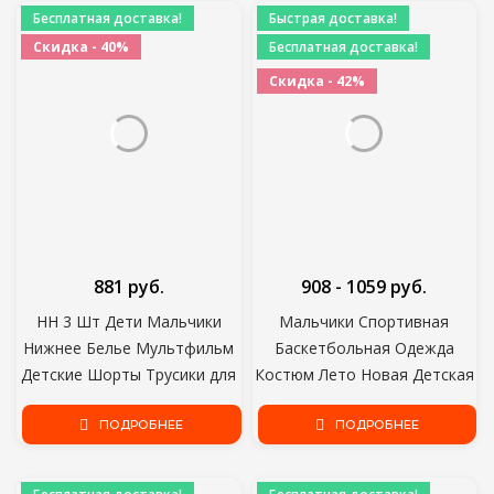
Бесплатная доставка!
Быстрая доставка!
Скидка - 40%
Бесплатная доставка!
Скидка - 42%
881 руб.
908 - 1059 руб.
HH 3 Шт Дети Мальчики
Мальчики Спортивная
Нижнее Белье Мультфильм
Баскетбольная Одежда
Детские Шорты Трусики для
Костюм Лето Новая Детская
Мальчика Малыша Боксеры
Мода Досуг Письма Без
Полосы Подростки
ПОДРОБНЕЕ
рукавов Детский Жилет +
ПОДРОБНЕЕ
Хлопчатобумажные трусы
футболка 2 шт. наборы дети