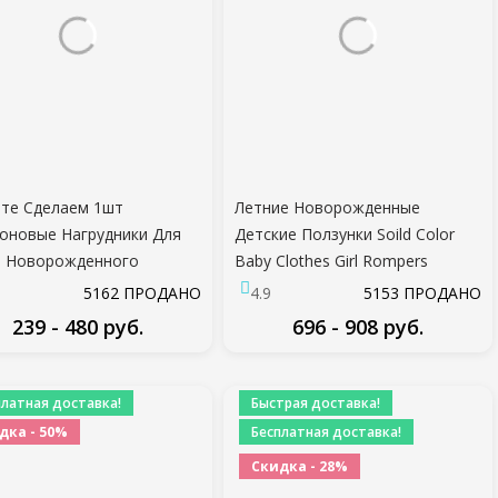
те Сделаем 1шт
Летние Новорожденные
оновые Нагрудники Для
Детские Ползунки Soild Color
й Новорожденного
Baby Clothes Girl Rompers
ения Посуда Waterproff
Хлопок С Коротким Рукавом O-
5162 ПРОДАНО
4.9
5153 ПРОДАНО
ие Нагрудники Для
образным вырезом
239 - 480 руб.
696 - 908 руб.
ей Завтрак Кормления
Младенческие Мальчики
Ползунки 0-24 месяца
ПОДРОБНЕЕ
ПОДРОБНЕЕ
платная доставка!
Быстрая доставка!
дка - 50%
Бесплатная доставка!
Скидка - 28%