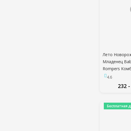
Лето Новоро
Младенец Baby
Rompers Ком
Комбинезоны 
4.6
Белье Муслин
232 -
Малыш Детск
ПО
Бесплатная д