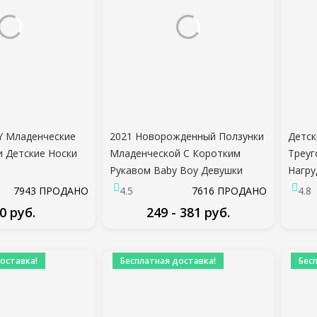
2Y Младенческие
2021 Новорожденный Ползунки
Детск
и Детские Носки
Младенческой С Коротким
Треуг
Рукавом Baby Boy Девушки
Нагру
жная сетка
Письмо Одежда Девушка
Муль
7943 ПРОДАНО
4.5
7616 ПРОДАНО
4.8
ожденный
Печати Костюм Родился
Полот
0 руб.
249 - 381 руб.
ыш Носки Детская
Ползать Ребенок 0-24 М Новая
Девоч
суары
Одежда
Хлопо
ДРОБНЕЕ
ПОДРОБНЕЕ
оставка!
Бесплатная доставка!
Бес