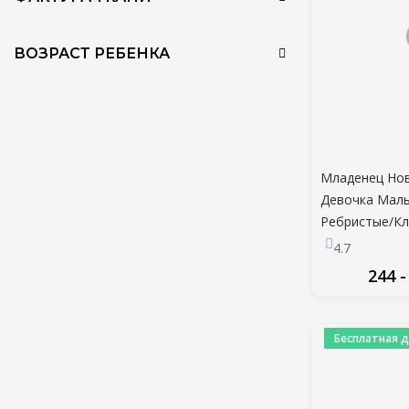
ВОЗРАСТ РЕБЕНКА
Младенец Но
Девочка Маль
Ребристые/Кл
Комплекты О
4.7
Рукавом Боди
244 -
Брюки 2шт Н
ПО
Бесплатная д