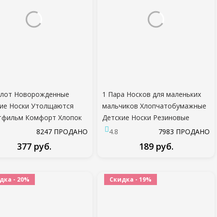
/лот Новорожденные
1 Пара Носков для маленьких
ие Носки Утолщаются
мальчиков Хлопчатобумажные
тфильм Комфорт Хлопок
Детские Носки Резиновые
рожденные Носки Дети
Противоскользящие Мальчик
8247 ПРОДАНО
4.8
7983 ПРОДАНО
ик Для 0-2 Лет Детская
Девочка Пол Дети Малыши
377 руб.
189 руб.
а Аксессуары
Носок Весна Животное
Младенец Новорожденный
ПОДРОБНЕЕ
ПОДРОБНЕЕ
Подарок
дка - 20%
Скидка - 19%