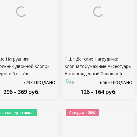
ие Нагрудники
1 Шт Детские Нагрудники
ольник Двойной Хлопок
Хлопчатобумажные Аксессуары
дники 5 шт./лот
Новорожденный Сплошной
тфильм Печати Слюна
Цвет Оснастки Кнопка Мягкий
7233 ПРОДАНО
4.8
6669 ПРОДАНО
енце Детские Мальчики
Треугольник Полотенце
296 - 369 руб.
126 - 164 руб.
ки Кормление Фартук
Кормление Слюни Нагрудники
к Бандана Нагрудники
ПОДРОБНЕЕ
ПОДРОБНЕЕ
платная доставка!
Скидка - 20%