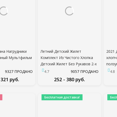
ана Нагрудники
Летний Детский Жилет
2021
чный Мультфильм
Комплект Из Чистого Хлопка
хлопч
Детский Жилет Без Рукавов 2-х
ползу
цаемый Детское
частей Одежды Мальчик
детск
9327 ПРОДАНО
4.7
9057 ПРОДАНО
4.8
 Рисование С
Комплект Одежды Ребенок
Летня
 321 руб.
252 - 380 руб.
вом Фартук
Малыш Одежда Для Мальчика
Одежд
остоятельно
мальч
ДРОБНЕЕ
ПОДРОБНЕЕ
грудник
Бесплатная доставка!
Бес