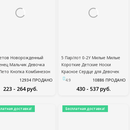
ветов Новорожденный
5 Пар/лот 0-2Y Милые Милые
нец Мальчик Девочка
Короткие Детские Носки
Лето Кнопка Комбинезон
Красное Сердце для Девочек
атый Повседневный Без
Хлопчатобумажная сетка
12934 ПРОДАНО
4.9
10886 ПРОДАНО
ов Спинки Твердые
Милый Новорожденный
223 - 264 руб.
430 - 537 руб.
ды Одежда
Мальчик Малыш Белый Носок
ПОДРОБНЕЕ
ПОДРОБНЕЕ
платная доставка!
Бесплатная доставка!