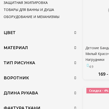
ЗАЩИТНАЯ ЭКИПИРОВКА
ТОВАРЫ ДЛЯ ВАННЫ И ДУША
ОБОРУДОВАНИЕ И МЕХАНИЗМЫ
ЦВЕТ
Детские Банд
МАТЕРИАЛ
Милый Красо
Нагрудники
ТИП РИСУНКА
Водонепрони
4.9
Питание Дети
169 -
Длинным Рука
ВОРОТНИК
Ребенок Сам
ПО
Кормление На
Скидка - 4%
ДЛИНА РУКАВА
ФАКТУРА ТКАНИ