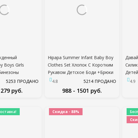
жденный
Hipapa Summer Infant Baby Boy
Давай
 Boys Girls
Clothes Set Хлопок С Коротким
Силик
бинезоны
Рукавом Детское Боди +Брюки
Дете
Onepiece Хлопок
Малыш Мальчик Наряды Весна
Кормл
5253 ПРОДАНО
4.8
5214 ПРОДАНО
4.9
 Без Рукавов
Новорожденная Одежда
Детск
 279 руб.
988 - 1501 руб.
ая Одежда
Малыш
ДРОБНЕЕ
ПОДРОБНЕЕ
оставка!
Скидка - 88%
Бес
Ски