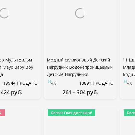
нер Мультфильм
Модный силиконовый Детский
11 Ц
 Маус Baby Boy
Нагрудник Водонепроницаемый
Младе
да
Детские Нагрудники
Боди 
ты Baby Girl
Новорожденный Кормление
Полос
19944 ПРОДАНО
4.8
13891 ПРОДАНО
4.6
я Одежда Наборы
Ткань Toddle Мальчики
Рукав
 424 руб.
261 - 304 руб.
Девочки Регулируемые
Наря
Различные стили нагрудников
ДРОБНЕЕ
ПОДРОБНЕЕ
%
Бесплатная доставка!
Бес