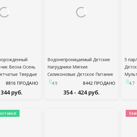
ворожденный
Водонепроницаемый Детские
5 пар
чик Весна Осень
Нагрудники Мягкие
Детск
етчатые Твердые
Силиконовые Детское Питание
Муль
дежды С Длинным
Нагрудник Детские Вещи
Ново
8816 ПРОДАНО
4.9
8442 ПРОДАНО
4.7
 + Эластичные
Твердые Кормление
Мальч
 344 руб.
354 - 424 руб.
аряды
Мультфильм Динозавр Печати
Одежд
Девочка Мальчик Нагрудники
ДРОБНЕЕ
ПОДРОБНЕЕ
Отрыжка Ткани
оставка!
Ски