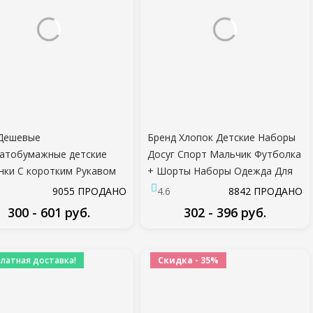
 Дешевые
Бренд Хлопок Детские Наборы
атобумажные детские
Досуг Спорт Мальчик Футболка
нки С коротким Рукавом
+ Шорты Наборы Одежда Для
ая одежда One Piece
Малышей Одежда Для
9055 ПРОДАНО
4.6
8842 ПРОДАНО
я Унисекс Детская
маленьких Мальчиков
300 - 601 руб.
302 - 396 руб.
а для девочек и
иков комбинезоны Жираф
ПОДРОБНЕЕ
ПОДРОБНЕЕ
платная доставка!
Скидка - 35%