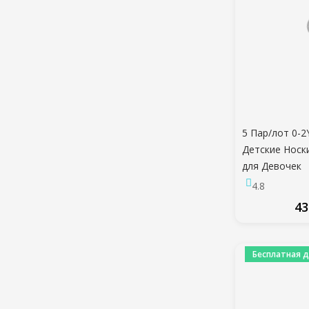
5 Пар/лот 0-
Детские Носк
для Девочек
Хлопчатобума
4.8
Милый Новор
43
Мальчик Мал
Одежда Аксес
ПО
Бесплатная д