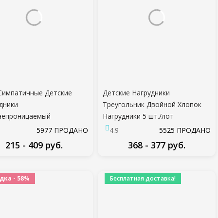
Симпатичные Детские
Детские Нагрудники
дники
Треугольник Двойной Хлопок
непроницаемый
Нагрудники 5 шт./лот
оновый Нагрудник
Мультфильм Печати Слюна
5977 ПРОДАНО
4.9
5525 ПРОДАНО
енец Малыш Кормление
Полотенце Детские Мальчики
215 - 409 руб.
368 - 377 руб.
ой Полотенце
Девочки Кормление Фартук
тфильм Регулируемый
Хлопок Бандана Нагрудники
ПОДРОБНЕЕ
ПОДРОБНЕЕ
ий Фартук с карманом
дка - 58%
Бесплатная доставка!