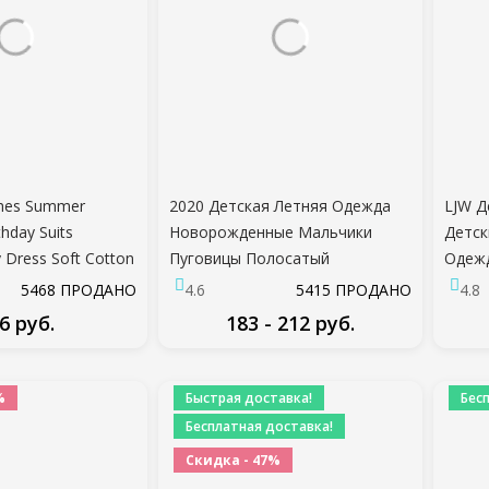
thes Summer
2020 Детская Летняя Одежда
LJW Д
hday Suits
Новорожденные Мальчики
Детск
 Dress Soft Cotton
Пуговицы Полосатый
Одеж
 Пояс Брюки
Комбинезон Мода Без Рукавов
Мальч
5468 ПРОДАНО
4.6
5415 ПРОДАНО
4.8
 Комплект Для
Комбинезон Хлопок Белье
шелк 
6 руб.
183 - 212 руб.
Комбинезон
Комп
Детск
ДРОБНЕЕ
ПОДРОБНЕЕ
%
Быстрая доставка!
Бес
Бесплатная доставка!
Скидка - 47%