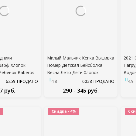
удники
Милый Мальчик Кепка Вышивка
2021 
шарф Хлопок
Номер Детская Бейсболка
Нагру
ебенок Baberos
Весна Лето Дети Хлопок
Водо
удник Babador
Солнцезащитная Шляпа Малыш
Силик
6259 ПРОДАНО
4.8
6038 ПРОДАНО
4.9
дники
Девочка Открытый Козырек
Млад
7 руб.
290 - 345 руб.
й Slabber
Шляпы
Слюн
ая Ткань
Муль
ДРОБНЕЕ
ПОДРОБНЕЕ
Детск
Скидка - 4%
Ски