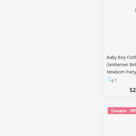
Baby Boy Clo
Gentleman Birt
Newborn Party
Solid Rmper +
4.7
Младенческий
52
Малышей
ПО
Скидка - 38