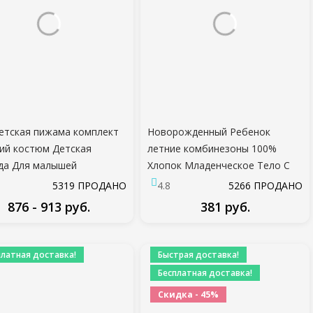
етская пижама комплект
Новорожденный Ребенок
ий костюм Детская
летние комбинезоны 100%
да Для малышей
Хлопок Младенческое Тело С
иков Девочек Ледяной
Коротким Рукавом детский
5319 ПРОДАНО
4.8
5266 ПРОДАНО
атлас Топы Брюки
Комбинезон Мультфильм ropa
876 - 913 руб.
381 руб.
лект домашней одежды
bebe Baby Boy Girl одежда
ая пижама
ПОДРОБНЕЕ
ПОДРОБНЕЕ
платная доставка!
Быстрая доставка!
Бесплатная доставка!
Скидка - 45%