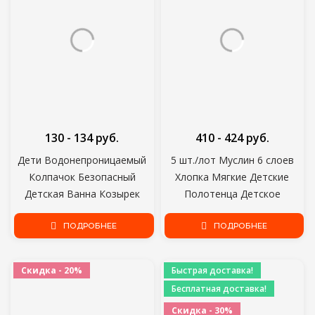
130 - 134 руб.
410 - 424 руб.
Дети Водонепроницаемый
5 шт./лот Муслин 6 слоев
Колпачок Безопасный
Хлопка Мягкие Детские
Детская Ванна Козырек
Полотенца Детское
Регулируемые Аксессуары
Полотенце Для Лица
Козырек Для Купания
ПОДРОБНЕЕ
Носовой Платок Купание
ПОДРОБНЕЕ
Защитите Глаза Уши ПВХ
Кормление Лицо Мочалка
Костюм 0-6 Дети
Протрите отрыжку ткани
Скидка - 20%
Быстрая доставка!
Бесплатная доставка!
Скидка - 30%