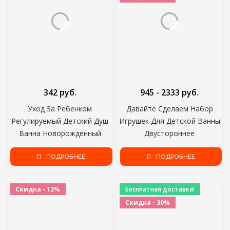
342 руб.
945 - 2333 руб.
Уход За Ребенком
Давайте Сделаем Набор
Регулируемый Детский Душ
Игрушек Для Детской Ванны
Ванна Новорожденный
Двустороннее
Ребенок Ванна Сетка
Хлопчатобумажное Одеяло
Детская Безопасность
ПОДРОБНЕЕ
Деревянная Погремушка
ПОДРОБНЕЕ
Безопасность Сиденья
Браслет Вязание Крючком
Поддержка Малыша Купание
Игрушки Детская Ванна
Скидка - 12%
Бесплатная доставка!
Колыбель Кровать
Подарочные Товары Для
Скидка - 30%
Детей