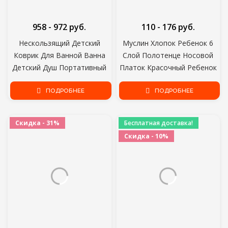
958 - 972 руб.
110 - 176 руб.
Нескользящий Детский
Муслин Хлопок Ребенок 6
Коврик Для Ванной Ванна
Слой Полотенце Носовой
Детский Душ Портативный
Платок Красочный Ребенок
Матрас Надувной Матрас
Протрите Ткань
Комфорт Pad Милый Ветер
ПОДРОБНЕЕ
Новорожденный Ребенок
ПОДРОБНЕЕ
Новорожденный Ванная
Полотенце Для Лица
Комната Безопасности
Нагрудники Кормление
Скидка - 31%
Бесплатная доставка!
Продукты
Ванна Towelf для Детей
Скидка - 10%