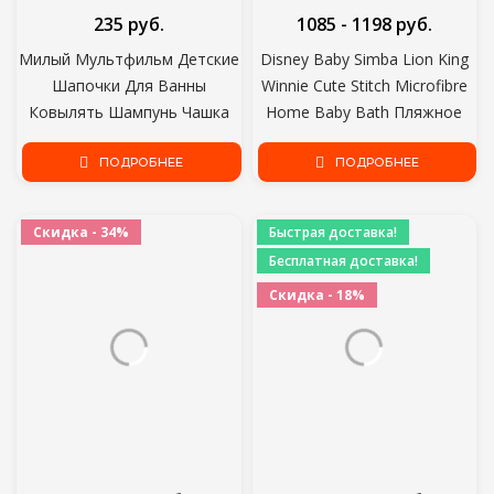
235 руб.
1085 - 1198 руб.
Милый Мультфильм Детские
Disney Baby Simba Lion King
Шапочки Для Ванны
Winnie Cute Stitch Microfibre
Ковылять Шампунь Чашка
Home Baby Bath Пляжное
Дети Купание Бейлер
Полотенце Полиэстер
Детский Душ Ложки Ребенок
ПОДРОБНЕЕ
Детское Купальное
ПОДРОБНЕЕ
Мытье Волос Чашка Дети
Полотенце 70x140 см
Ванна Инструмент
Скидка - 34%
Быстрая доставка!
Бесплатная доставка!
Скидка - 18%