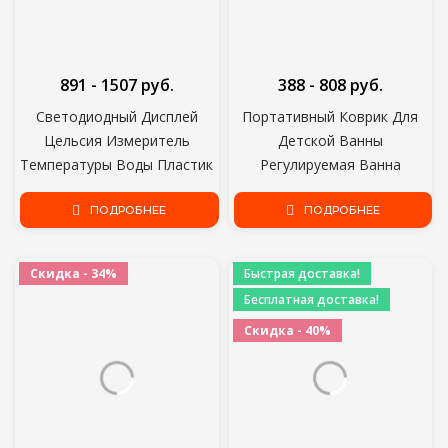
891 - 1507 руб.
388 - 808 руб.
Светодиодный Дисплей
Портативный Коврик Для
Цельсия Измеритель
Детской Ванны
Температуры Воды Пластик
Регулируемая Ванна
360 Градусов Вращения
Душевая Подушка
Электрический Душ
ПОДРОБНЕЕ
Новорожденный Поддержка
ПОДРОБНЕЕ
Термометр
Сиденья Коврик Складной
Сиденье Для Детской Ванны
Скидка - 34%
Быстрая доставка!
Плавающий Коврик Для
Бесплатная доставка!
Воды
Скидка - 40%