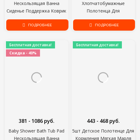
Нескользящая Ванна
Хлопчатобумажные
Сиденье Поддержка Коврик
Полотенца Для
Новорожденный
Новорожденных Полотенце
Безопасность Безопасность
ПОДРОБНЕЕ
Для Слюны Полотенце для
ПОДРОБНЕЕ
Ванна Поддержка Подушка
Кормления Новорожденных
Складная Мягкая Подушка
Мальчиков Девочек Bebe
Бесплатная доставка!
Бесплатная доставка!
Toalha Мочалка Носовой
Скидка - 40%
Платок Ткань Салфетки
381 - 1086 руб.
443 - 468 руб.
Baby Shower Bath Tub Pad
5шт Детское Полотенце Для
Нескользящая Ванна
Кормления Мягкая Марля