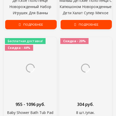
Детское Полотенце
Малыш Детские Полотенца С
Новорожденный Набор
Капюшоном Новорожденные
Игрушек Для Ванны
Дети Халат Супер Мягкое
Подарочная Коробка
Банное Полотенце Одеяло
Двустороннее
ПОДРОБНЕЕ
Теплый Спальный Пеленать
ПОДРОБНЕЕ
Хлопчатобумажное Одеяло
Обернуть для Младенческих
Деревянная Погремушка
Мальчиков Девочек
Бесплатная доставка!
Скидка - 20%
Браслет Крючком Игрушки
Скидка - 44%
Детская Ванна Подарочный
продукт
955 - 1096 руб.
304 руб.
Baby Shower Bath Tub Pad
8 шт./упак.