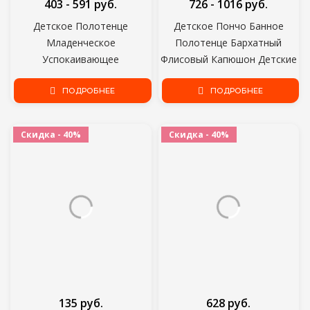
403 - 591 руб.
726 - 1016 руб.
Детское Полотенце
Детское Пончо Банное
Младенческое
Полотенце Бархатный
Успокаивающее
Флисовый Капюшон Детские
Успокаивающее Полотенце
Полотенца Одеяло
Мягкая Плюшевая
ПОДРОБНЕЕ
Новорожденное Полотенце
ПОДРОБНЕЕ
Успокаивающая Игрушка
Полотенце Милый Кролик
Скидка - 40%
Скидка - 40%
Бархат Успокаивающая
Детская Игрушка Сна
135 руб.
628 руб.