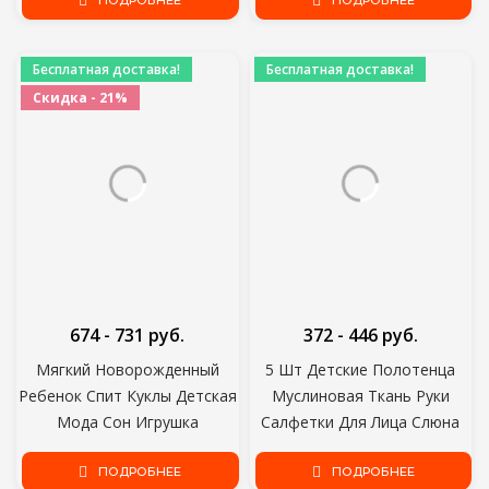
Tub Set Подушка
ПОДРОБНЕЕ
Измеритель Температуры
ПОДРОБНЕЕ
Воды Ванна Детская Ванна
Игрушки Термометр Ванна
Бесплатная доставка!
Бесплатная доставка!
Скидка - 21%
674 - 731 руб.
372 - 446 руб.
Мягкий Новорожденный
5 Шт Детские Полотенца
Ребенок Спит Куклы Детская
Муслиновая Ткань Руки
Мода Сон Игрушка
Салфетки Для Лица Слюна
Успокоить Успокоить
Нагрудник Носовой Платок
Полотенце Нагрудник для
ПОДРОБНЕЕ
Мочалка 54DA
ПОДРОБНЕЕ