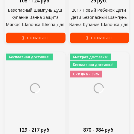
108 - 124 руб.
29 руб.
Безопасный Шампунь Душ
2017 Новый Ребенок Дети
Купание Ванна Защита
Дети Безопасный Шампунь
Мягкая Шапочка Шляпа Для
Ванна Купание Шапочка Для
Ребенка Мыть Волосы Щит
Душа Шляпа Мыть Волосы
Bebes Дети Купание
ПОДРОБНЕЕ
Щит регулируемый
ПОДРОБНЕЕ
Шапочка Для Душа Шляпа
эластичный Шампунь
Дети
Крышка
Бесплатная доставка!
Быстрая доставка!
Бесплатная доставка!
Скидка - 39%
129 - 217 руб.
870 - 984 руб.