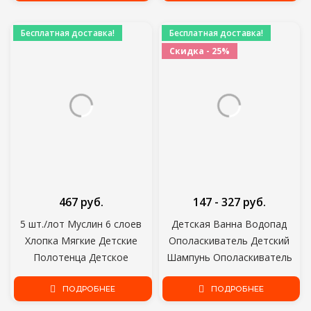
Рождественского подарка
Бесплатная доставка!
Бесплатная доставка!
Скидка - 25%
467 руб.
147 - 327 руб.
5 шт./лот Муслин 6 слоев
Детская Ванна Водопад
Хлопка Мягкие Детские
Ополаскиватель Детский
Полотенца Детское
Шампунь Ополаскиватель
Полотенце Для Лица
Чашка Ванна Душ
Носовой Платок Купание
ПОДРОБНЕЕ
Стиральная Головка Детское
ПОДРОБНЕЕ
Кормление Лицо Мочалка
Купание Детский Душ Ложки