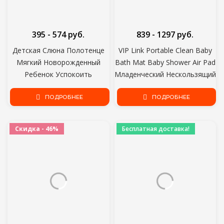
395 - 574 руб.
839 - 1297 руб.
Детская Слюна Полотенце
VIP Link Portable Clean Baby
Мягкий Новорожденный
Bath Mat Baby Shower Air Pad
Ребенок Успокоить
Младенческий Нескользящий
Успокоить Полотенце
Коврик Для Ванны Newborn
Младенческой Милый
ПОДРОБНЕЕ
Baby Safety Security Bath Seat
ПОДРОБНЕЕ
Кролик Спальные Куклы
Игрушки Плюшевые
Скидка - 46%
Бесплатная доставка!
Утешительные Игрушки
Детское Полотенце