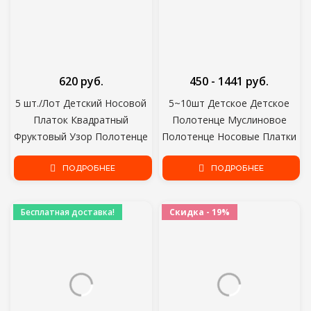
620 руб.
450 - 1441 руб.
5 шт./Лот Детский Носовой
5~10шт Детское Детское
Платок Квадратный
Полотенце Муслиновое
Фруктовый Узор Полотенце
Полотенце Носовые Платки
28x28 см Муслин Хлопок
Два Слоя Протрите
Младенческое Полотенце
ПОДРОБНЕЕ
Полотенце 6 слой плотно
ПОДРОБНЕЕ
Для Лица Протрите Ткань
сплетенный муслин хлопок
Детские Вещи для
Взрослые детские
Бесплатная доставка!
Скидка - 19%
Новорожденных
Полотенца