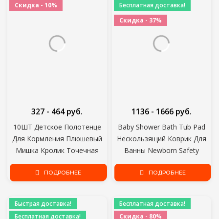
Скидка - 10%
Бесплатная доставка!
Скидка - 37%
327 - 464 руб.
1136 - 1666 руб.
10ШТ Детское Полотенце
Baby Shower Bath Tub Pad
Для Кормления Плюшевый
Нескользящий Коврик Для
Мишка Кролик Точечная
Ванны Newborn Safety
Диаграмма Печатные Дети
Nursing Security Bath Support
Маленький Носовой Платок
ПОДРОБНЕЕ
Soft Comfort Body Cushion
ПОДРОБНЕЕ
Марля s Уход YYT308
Mat Pillow
Быстрая доставка!
Бесплатная доставка!
Бесплатная доставка!
Скидка - 80%