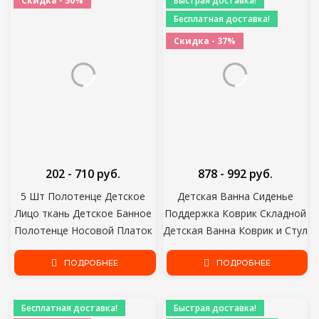
Скидка - 50%
Быстрая доставка!
Полотенце
Бесплатная доставка!
Скидка - 37%
202 - 710 руб.
878 - 992 руб.
5 Шт Полотенце Детское
Детская Ванна Сиденье
Лицо ткань Детское Банное
Поддержка Коврик Складной
Полотенце Носовой Платок
Детская Ванна Коврик и Стул
Хлопчатобумажная Отрыжка
Новорожденный Ванна
Ткань Мягкая Впитывающая
ПОДРОБНЕЕ
Подушка Младенческая
ПОДРОБНЕЕ
Марля Детский Сад
Противоскользящая Мягкая
Мочалка,Или 1шт
Комфортная Подушка Тела
Бесплатная доставка!
Быстрая доставка!