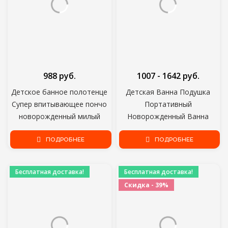
988 руб.
1007 - 1642 руб.
Детское банное полотенце
Детская Ванна Подушка
Супер впитывающее пончо
Портативный
новорожденный милый
Новорожденный Ванна
мультфильм вышитое
Противоскользящая
полотенце с капюшоном
ПОДРОБНЕЕ
Подушка Сиденье
ПОДРОБНЕЕ
пляжный Спа
Младенческой Плавающей
быстросохнущий халат
Купальщицы Ванна Коврик
Бесплатная доставка!
Бесплатная доставка!
полотенце
Душ Поддержка Коврик
Скидка - 39%
Безопасности