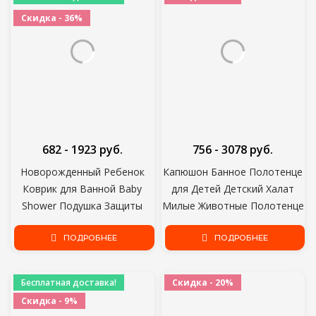
Скидка - 36%
682 - 1923 руб.
756 - 3078 руб.
Новорожденный Ребенок
Капюшон Банное Полотенце
Коврик для Ванной Baby
для Детей Детский Халат
Shower Подушка Защиты
Милые Животные Полотенце
Складная Воздушная
Мультфильм Детские Вещи
подушка Нескользящий
ПОДРОБНЕЕ
Одеяло Дети С Капюшоном
ПОДРОБНЕЕ
коврик для душа
Халат Малыш Детское
безопасность защиты
Банное Полотенце
Бесплатная доставка!
Скидка - 20%
Скидка - 9%