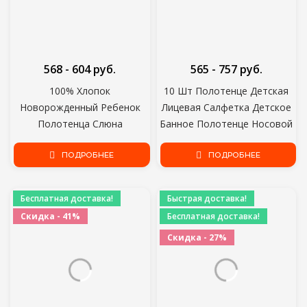
568 - 604 руб.
565 - 757 руб.
100% Хлопок
10 Шт Полотенце Детская
Новорожденный Ребенок
Лицевая Салфетка Детское
Полотенца Слюна
Банное Полотенце Носовой
Полотенце Уход Полотенце
Платок Хлопчатобумажная
Детские Мальчики Девочки
ПОДРОБНЕЕ
Отрыжка Мягкая
ПОДРОБНЕЕ
Bebe Toalha Мочалка
Впитывающая Марля
Носовой Платок
Детская Мочалка
Бесплатная доставка!
Быстрая доставка!
Дропшиппинг KF011
Скидка - 41%
Бесплатная доставка!
Скидка - 27%