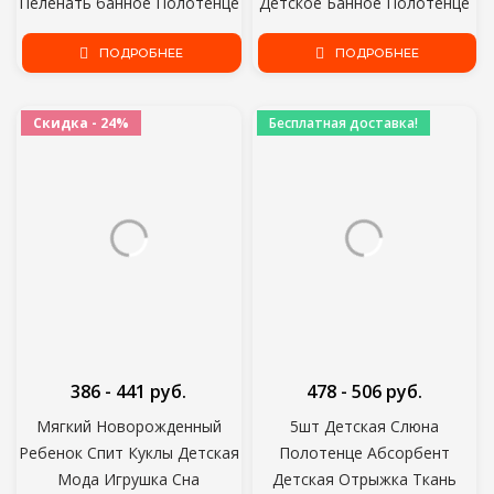
Пеленать банное Полотенце
Детское Банное Полотенце
Новорожденных Носовой
Носовой Платок Хлопок
Платок Купание Кормление
ПОДРОБНЕЕ
Отрыжка Ткань Мягкая
ПОДРОБНЕЕ
Лицо Мочалка Протрите
Впитывающая Марля
Детский Сад Мочалка
Скидка - 24%
Бесплатная доставка!
386 - 441 руб.
478 - 506 руб.
Мягкий Новорожденный
5шт Детская Слюна
Ребенок Спит Куклы Детская
Полотенце Абсорбент
Мода Игрушка Сна
Детская Отрыжка Ткань