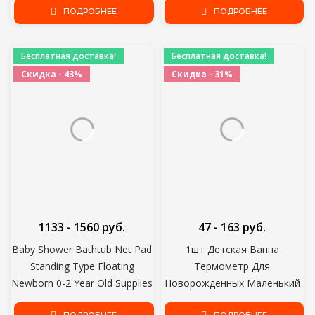
Коралловый Флис Детские
ПОДРОБНЕЕ
Водонепроницаемый
ПОДРОБНЕЕ
Полотенца Одеяло
Брызговик Для Мытья Волос
Новорожденный Халат
Щит Для Младенцев
Бесплатная доставка!
Бесплатная доставка!
Младенец
Скидка - 43%
Скидка - 31%
1133 - 1560 руб.
47 - 163 руб.
Baby Shower Bathtub Net Pad
1шт Детская Ванна
Standing Type Floating
Термометр Для
Newborn 0-2 Year Old Supplies
Новорожденных Маленький
Rack Accessories Mat Bebe
Медведь Рыба Дельфин Утка