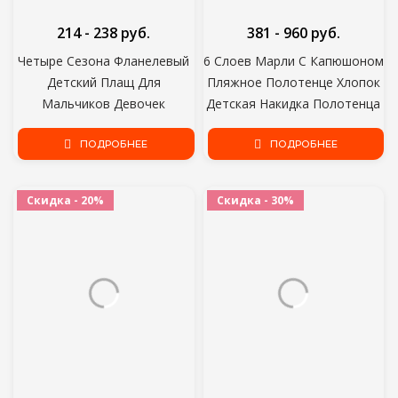
214 - 238 руб.
381 - 960 руб.
Четыре Сезона Фланелевый
6 Слоев Марли С Капюшоном
Детский Плащ Для
Пляжное Полотенце Хлопок
Мальчиков Девочек
Детская Накидка Полотенца
Малышей Детские зимние
Мягкое Пончо Детские
теплые фланелевые Одеяла
ПОДРОБНЕЕ
Купальные Принадлежности
ПОДРОБНЕЕ
Банное Полотенце
для младенцев Мочалка
Ветрозащитный Плащ С
Скидка - 20%
Скидка - 30%
Капюшоном Пальто