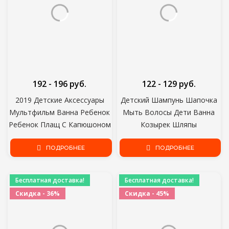
192 - 196 руб.
122 - 129 руб.
2019 Детские Аксессуары
Детский Шампунь Шапочка
Мультфильм Ванна Ребенок
Мыть Волосы Дети Ванна
Ребенок Плащ С Капюшоном
Козырек Шляпы
Халат Полотенце Хлопок
Регулируемый Щит
Пляжное Полотенце Детские
ПОДРОБНЕЕ
Водонепроницаемый Защита
ПОДРОБНЕЕ
Дети Мультфильм Банное
Ушей Глаз Детские Шляпы
Полотенце
Младенец
Бесплатная доставка!
Бесплатная доставка!
Скидка - 36%
Скидка - 45%