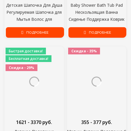
Детская Шапочка Для Душа
Baby Shower Bath Tub Pad
Регулируемая Шапочка для
Нескользящая Ванна
Мытья Волос для
Сиденье Поддержка Коврик
Новорожденных Детская
Новорожденный
Защита Ушей Безопасные
ПОДРОБНЕЕ
Безопасность Безопасность
ПОДРОБНЕЕ
Дети Детский Шампунь Щит
Ванна Поддержка Подушка
Ванна Головной Убор
Складная Мягкая Подушка
Быстрая доставка!
Скидка - 35%
Бесплатная доставка!
Скидка - 29%
1621 - 3370 руб.
355 - 377 руб.