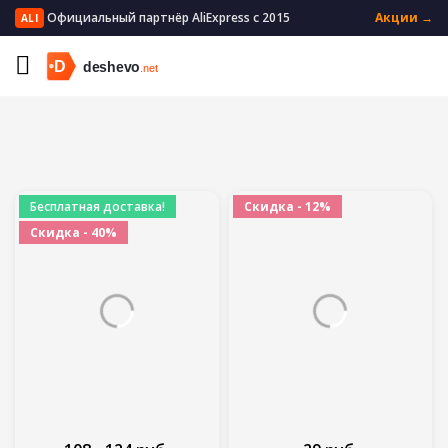
Официальный партнёр AliExpress с 2015
Акции →
ALI
Главная
Мать и ребенок
Товары для ванны и душа
Бесплатная доставка!
Скидка - 12%
Скидка - 40%