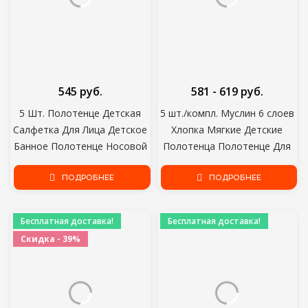
545 руб.
581 - 619 руб.
5 Шт. Полотенце Детская
5 шт./компл. Муслин 6 слоев
Салфетка Для Лица Детское
Хлопка Мягкие Детские
Банное Полотенце Носовой
Полотенца Полотенце Для
Платок Хлопок Отрыжка
Лица Носовой Платок
Ткань Мягкая
ПОДРОБНЕЕ
Купание Кормление Лицо
ПОДРОБНЕЕ
Абсорбирующая Марля
Мочалка Протрите отрыжку
Детский Сад Мочалка
ткани Вещи
Бесплатная доставка!
Бесплатная доставка!
Скидка - 39%