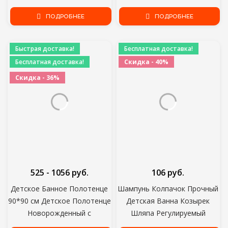
Успокоить Успокоить
Носовой Платок
Полотенце Нагрудник P31B
ПОДРОБНЕЕ
Новорожденный Мочалка
ПОДРОБНЕЕ
Быстрая доставка!
Бесплатная доставка!
Бесплатная доставка!
Скидка - 40%
Скидка - 36%
525 - 1056 руб.
106 руб.
Детское Банное Полотенце
Шампунь Колпачок Прочный
90*90 см Детское Полотенце
Детская Ванна Козырек
Новорожденный с
Шляпа Регулируемый
Капюшоном Мультфильм
Детский Душ Защита Глаз