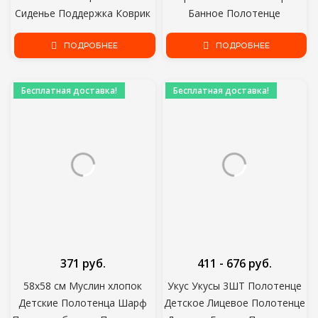
Сиденье Поддержка Коврик
Банное Полотенце
Новорожденный
Новорожденный Слюна
Безопасность Безопасность
ПОДРОБНЕЕ
Полотенце Отрыжка Ткань
ПОДРОБНЕЕ
Ванна Поддержка Подушка
D09 20 Дропшиппинг
Складная Мягкая Подушка
Бесплатная доставка!
Бесплатная доставка!
371 руб.
411 - 676 руб.
58x58 см Муслин хлопок
Укус Укусы 3ШТ Полотенце
Детские Полотенца Шарф
Детское Лицевое Полотенце