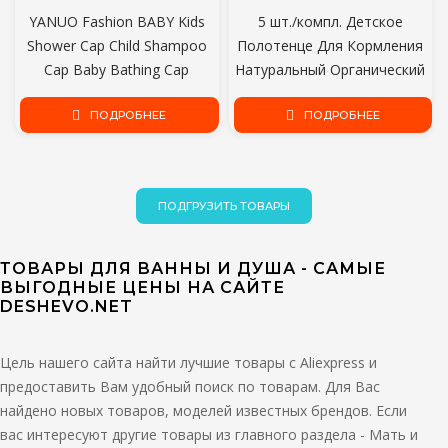
YANUO Fashion BABY Kids
5 шт./компл. Детское
Shower Cap Child Shampoo
Полотенце Для Кормления
Cap Baby Bathing Cap
Натуральный Органический
Adjustable Baby Shampoo Cap
Хлопок Детские Мочалки
Baby Products Kids Bath Visor
ПОДРОБНЕЕ
Слюна Полотенце Для
ПОДРОБНЕЕ
Кормления Полотенце
Носовой Платок 25x25 см
ПОДГРУЗИТЬ ТОВАРЫ
ТОВАРЫ ДЛЯ ВАННЫ И ДУША - САМЫЕ
ВЫГОДНЫЕ ЦЕНЫ НА САЙТЕ
DESHEVO.NET
Цель нашего сайта найти лучшие товары с Aliexpress и
предоставить Вам удобный поиск по товарам. Для Вас
найдено новых товаров, моделей известных брендов. Если
вас интересуют другие товары из главного раздела - Мать и