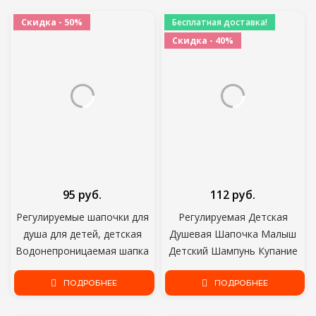
Протрите отрыжку ткани
Детское Мытье
Скидка - 50%
Бесплатная доставка!
Скидка - 40%
95 руб.
112 руб.
Регулируемые шапочки для
Регулируемая Детская
душа для детей, детская
Душевая Шапочка Малыш
Водонепроницаемая шапка
Детский Шампунь Купание
для шампуня, для мальчиков
Шапочка для Душа Мыть
и девочек, для мытья волос,
ПОДРОБНЕЕ
Волосы Щит Прямой
ПОДРОБНЕЕ
для ванной, для защиты
Козырек Шапочки для ухода