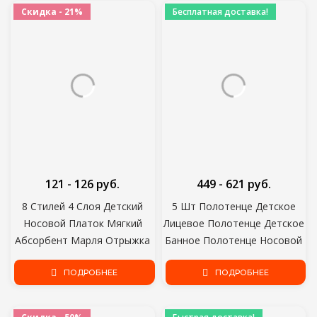
ушей и глаз, козырек, шапки
за ребенком
Скидка - 21%
Бесплатная доставка!
121 - 126 руб.
449 - 621 руб.
8 Стилей 4 Слоя Детский
5 Шт Полотенце Детское
Носовой Платок Мягкий
Лицевое Полотенце Детское
Абсорбент Марля Отрыжка
Банное Полотенце Носовой
Ткань Дети Протрите Ткань
Платок Хлопчатобумажная
Новорожденный Полотенце
ПОДРОБНЕЕ
Отрыжка Ткань Мягкая
ПОДРОБНЕЕ
Для Лица Нагрудники
Впитывающая Марля
Кормление Банное
Детский Сад Мочалка