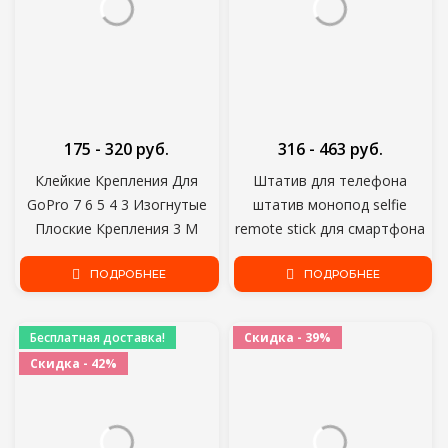
175 - 320 руб.
316 - 463 руб.
Клейкие Крепления Для
Штатив для телефона
GoPro 7 6 5 4 3 Изогнутые
штатив монопод selfie
Плоские Крепления 3 М
remote stick для смартфона
Липкие прокладки для Go Pro
iphone tripode для держателя
Xiaomi Yi SJCAM Action
ПОДРОБНЕЕ
мобильного телефона
ПОДРОБНЕЕ
Camera Шлем Доска
Bluetooth-совместимый
Автомобиль
Бесплатная доставка!
Скидка - 39%
Скидка - 42%