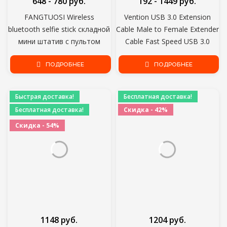
648 - 780 руб.
192 - 1449 руб.
FANGTUOSI Wireless
Vention USB 3.0 Extension
bluetooth selfie stick складной
Cable Male to Female Extender
мини штатив с пультом
Cable Fast Speed USB 3.0
дистанционного управления
Cable Extended for laptop PC
затвором fill light для IOS
ПОДРОБНЕЕ
USB 2.0 Extension
ПОДРОБНЕЕ
Android
Быстрая доставка!
Бесплатная доставка!
Бесплатная доставка!
Скидка - 42%
Скидка - 54%
1148 руб.
1204 руб.