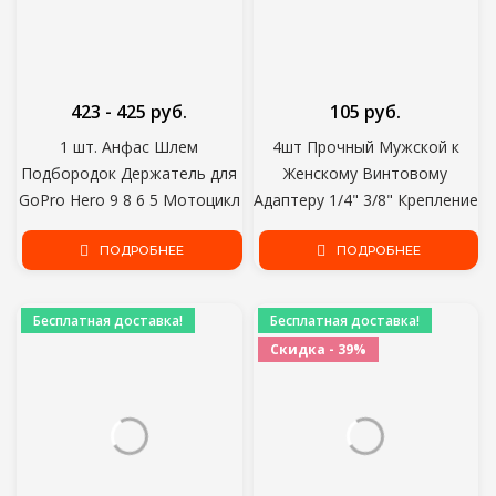
423 - 425 руб.
105 руб.
1 шт. Анфас Шлем
4шт Прочный Мужской к
Подбородок Держатель для
Женскому Винтовому
GoPro Hero 9 8 6 5 Мотоцикл
Адаптеру 1/4" 3/8" Крепление
Шлем Подбородок Стенд
Набор Резьбовых Винтовых
Камеры Аксессуары для Go
ПОДРОБНЕЕ
Адаптеров Конвертировать
ПОДРОБНЕЕ
Pro Hero9 8
для Камеры Штатив Свет
Стенд
Бесплатная доставка!
Бесплатная доставка!
Скидка - 39%