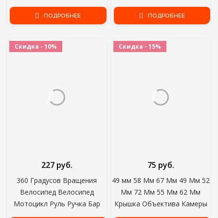
Контроллер Автоспуск
8 7 6 5 4 3 Xiaomi Yi Action
Камеры Stick Спуск Затвора
ПОДРОБНЕЕ
Sports Camera Full Face
ПОДРОБНЕЕ
Монопод Selfie для ios
Holder Аксессуар
Скидка - 10%
Скидка - 15%
227 руб.
75 руб.
360 Градусов Вращения
49 мм 58 Мм 67 Мм 49 Мм 52
Велосипед Велосипед
Мм 72 Мм 55 Мм 62 Мм
Мотоцикл Руль Ручка Бар
Крышка Объектива Камеры
Держатель Для Gopro Hero 8
Держатель Крышка Камеры