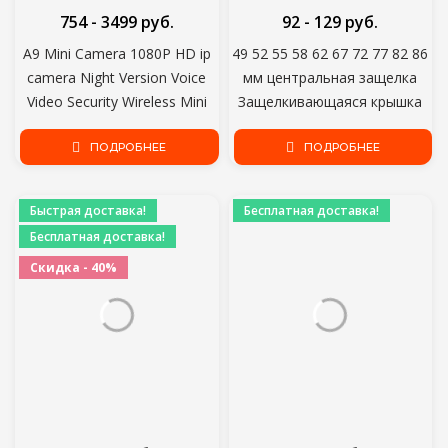
754 - 3499 руб.
92 - 129 руб.
A9 Mini Camera 1080P HD ip
49 52 55 58 62 67 72 77 82 86
camera Night Version Voice
мм центральная защелка
Video Security Wireless Mini
Защелкивающаяся крышка
Camcorders камеры
крышка объектива для
видеонаблюдения wifi
ПОДРОБНЕЕ
объектива canon/nikon
ПОДРОБНЕЕ
Камера
Быстрая доставка!
Бесплатная доставка!
Бесплатная доставка!
Скидка - 40%