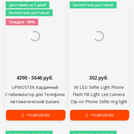
Доставим за 5 дней
Бесплатная доставка!
Бесплатная доставка!
Скидка - 60%
4390 - 5646 руб.
302 руб.
UPMOSTEK Карданный
36 LED Selfie Light Phone
Стабилизатор для Телефона
Flash Fill Light Led Camera
Автоматический Баланс
Clip-on Phone Selfie ring light
Selfie Stick Штатив с
video light Enhancing Up Selfie
Bluetooth Пультом
ПОДРОБНЕЕ
ПОДРОБНЕЕ
Lamp
Дистанционного управления
для Смартфона Gopro