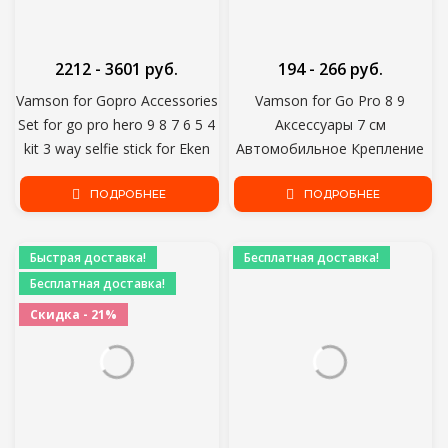
2212 - 3601 руб.
194 - 266 руб.
Vamson for Gopro Accessories
Vamson for Go Pro 8 9
Set for go pro hero 9 8 7 6 5 4
Аксессуары 7 см
kit 3 way selfie stick for Eken
Автомобильное Крепление
h8r / for yi EVA case VS77
Лобовое Стекло Присоска
ПОДРОБНЕЕ
для Gopro Hero 9 8 7 6 5 4
ПОДРОБНЕЕ
для SJCAM для Yi 4K VP520
Быстрая доставка!
Бесплатная доставка!
Бесплатная доставка!
Скидка - 21%