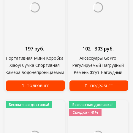
197 руб.
102 - 303 руб.
Портативная Мини Коробка
Аксессуары GoPro
Xiaoyi Сумка Спортивная
Регулируемый Нагрудный
Камера водонепроницаемый
Ремень Жгут Нагрудный
Чехол Для XiaoYi 4K Gopro
Ремень Ремень для GoPro
Hero 9 8 7 6 5 4 SJCAM Sj4000
ПОДРОБНЕЕ
HD Hero 8 7 6 5 4 3+ 3
ПОДРОБНЕЕ
EKEN H9 Аксессуары
Спортивная камера SJ4000
SJ5000
Бесплатная доставка!
Бесплатная доставка!
Скидка - 41%