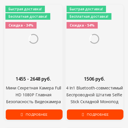
Stick Затвор
Быстрая доставка!
Быстрая доставка!
Бесплатная доставка!
Бесплатная доставка!
Скидка - 34%
Скидка - 54%
1455 - 2648 руб.
1506 руб.
Мини Секретная Камера Full
4 In1 Bluetooth-совместимый
HD 1080P Главная
Беспроводной Штатив Selfie
Безопасность Видеокамера
Stick Складной Монопод
Ночного Видения Micro cam
Универсальный для
Motion Detection Video Voice
ПОДРОБНЕЕ
Смартфонов для Спортивных
ПОДРОБНЕЕ
Recorder
Экшн-камер