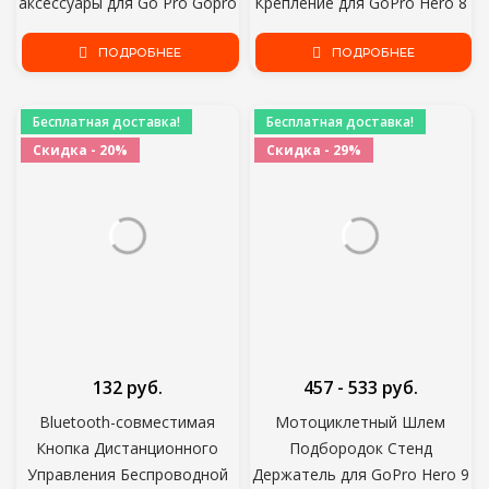
аксессуары для Go Pro Gopro
Крепление для GoPro Hero 8
Hero 8 7 6 5 4 Xiaomi Yi 4K
Black 9 7 5 Xiaomi Yi 4K Mijia
SJ4000 SJ5000 Action Camera
ПОДРОБНЕЕ
SJCAM Action Camera Go Pro
ПОДРОБНЕЕ
Аксессуары
Бесплатная доставка!
Бесплатная доставка!
Скидка - 20%
Скидка - 29%
132 руб.
457 - 533 руб.
Bluetooth-совместимая
Мотоциклетный Шлем
Кнопка Дистанционного
Подбородок Стенд
Управления Беспроводной
Держатель для GoPro Hero 9