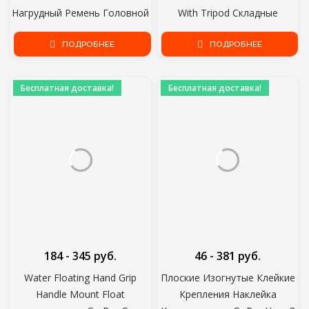
Нагрудный Ремень Головной
With Tripod Складные
Ремень Ремень для GoPro
моноподы универсальный
Hero 9 8 7 5 Черный Xiaomi Yi
ПОДРОБНЕЕ
для смартфона Hot
ПОДРОБНЕЕ
4K Sjcam Sj4000 Insta360
Аксессуар
Бесплатная доставка!
Бесплатная доставка!
184 - 345 руб.
46 - 381 руб.
Water Floating Hand Grip
Плоские Изогнутые Клейкие
Handle Mount Float
Крепления Наклейка