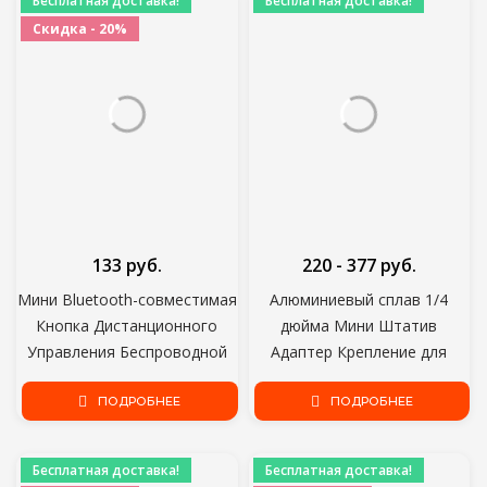
Бесплатная доставка!
Бесплатная доставка!
Camera
Скидка - 20%
133 руб.
220 - 377 руб.
Мини Bluetooth-совместимая
Алюминиевый сплав 1/4
Кнопка Дистанционного
дюйма Мини Штатив
Управления Беспроводной
Адаптер Крепление для
Контроллер Автоспуск
GoPro Hero 8 7 6 5 4 Черный
Камеры Stick Спуск Затвора
ПОДРОБНЕЕ
Sjcam M10 Xiaomi Yi 4K Eken
ПОДРОБНЕЕ
Selfie для телефонов
Go Pro Аксессуар
Бесплатная доставка!
Бесплатная доставка!