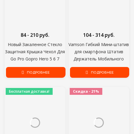
84 - 210 руб.
104 - 314 руб.
Новый Закаленное Стекло
Vamson Гибкий Мини-штатив
Защитная Крышка Чехол Для
для смартфона Штатив
Go Pro Gopro Hero 5 6 7
Держатель Мобильного
Hero5 Hero6 Hero7 Крышка
телефона клип стенд для
Объектива Камеры ЖК-Экран
ПОДРОБНЕЕ
GoPro Hero 8 7 6 5 4 3+2 1
ПОДРОБНЕЕ
Защитная Пленка
для yi 4k VP414
Бесплатная доставка!
Скидка - 21%