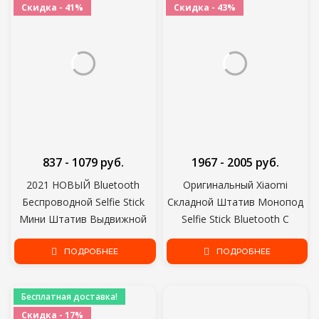
Скидка - 41%
Скидка - 43%
837 - 1079 руб.
1967 - 2005 руб.
2021 НОВЫЙ Bluetooth
Оригинальный Xiaomi
Беспроводной Selfie Stick
Складной Штатив Монопод
Мини Штатив Выдвижной
Selfie Stick Bluetooth С
Монопод с заполняющим
Беспроводной Кнопкой
светом Дистанционный
ПОДРОБНЕЕ
Затвора Selfie Stick Для
ПОДРОБНЕЕ
затвор Для IOS Android
iOS/Android/Xiaomi
телефона
Бесплатная доставка!
Скидка - 17%