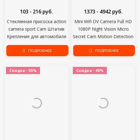
103 - 216 руб.
1373 - 4942 руб.
Стеклянная присоска action
Mini Wifi DV Camera Full HD
camera sport Cam Штатив
1080P Night Vision Micro
Крепление для автомобиля
Secret Cam Motion Detection
рекордер подставка
Video Voice Recorder
Кронштейн для gopro hero8 7
ПОДРОБНЕЕ
Surveillance Camcorder
ПОДРОБНЕЕ
6 5 yi2 аксессуары
Скидка - 55%
Скидка - 45%