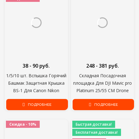
38 - 90 руб.
248 - 381 руб.
1/5/10 шт. Вспышка Горячий
Складная Посадочная
Башмак Защитная Крышка
площадка Для DJI Mavic pro
BS-1 Для Canon Nikon
Platinum 25/55 СМ Drone
Olympus Panasonic Pentax
Parking Apron Pad Для DJI
DSLR Зеркальная Камера
ПОДРОБНЕЕ
Mavic Air pro Phantom 4 pro
ПОДРОБНЕЕ
Аксессуары Drop Ship
Аксессуары
Скидка - 10%
Быстрая доставка!
Бесплатная доставка!