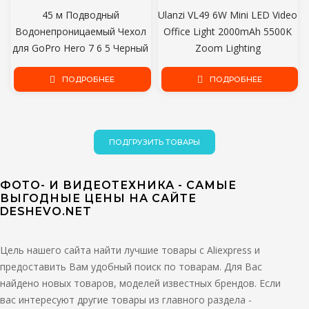
45 м Подводный
Ulanzi VL49 6W Mini LED Video
Водонепроницаемый Чехол
Office Light 2000mAh 5500K
для GoPro Hero 7 6 5 Черный
Zoom Lighting
Дайвинг Защитный Корпус
Фотографическое
Крепление для Go Pro 7 6 5
ПОДРОБНЕЕ
Освещение U Bright Vlog Fill
ПОДРОБНЕЕ
Черный Аксессуар
Light
ПОДГРУЗИТЬ ТОВАРЫ
ФОТО- И ВИДЕОТЕХНИКА - САМЫЕ
ВЫГОДНЫЕ ЦЕНЫ НА САЙТЕ
DESHEVO.NET
Цель нашего сайта найти лучшие товары с Aliexpress и
предоставить Вам удобный поиск по товарам. Для Вас
найдено новых товаров, моделей известных брендов. Если
вас интересуют другие товары из главного раздела -