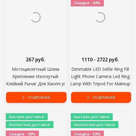
Скидка - 43%
267 руб.
1110 - 2722 руб.
Мотоциклетный Шлем
Dimmable LED Selfie Ring Fill
Крепление Изогнутый
Light Phone Camera Led Ring
Клейкий Рычаг Для Xiaomi yi
Lamp With Tripod For Makeup
4K Gopro Hero 8 7 6 5 4
Video Live Aro De Luz Para
SJCAM sj4000 Eken H9 Action
ПОДРОБНЕЕ
Hacer Tik Tok
ПОДРОБНЕЕ
Camera Аксессуары
Быстрая доставка!
Быстрая доставка!
Бесплатная доставка!
Бесплатная доставка!
Скидка - 30%
Скидка - 53%