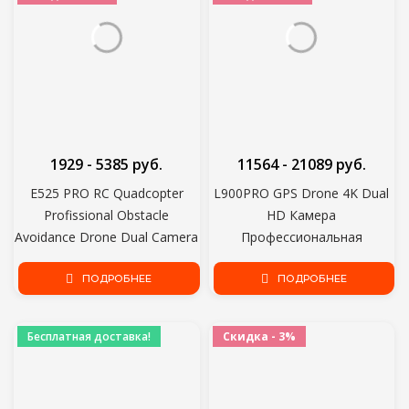
1929 - 5385 руб.
11564 - 21089 руб.
E525 PRO RC Quadcopter
L900PRO GPS Drone 4K Dual
Profissional Obstacle
HD Камера
Avoidance Drone Dual Camera
Профессиональная
1080P 4K Fixed Height Mini
Аэрофотосъемка
Dron Helicopter Toy
ПОДРОБНЕЕ
Бесщеточный Мотор
ПОДРОБНЕЕ
Складной Квадрокоптер RC
Расстояние 1200 М
Бесплатная доставка!
Скидка - 3%