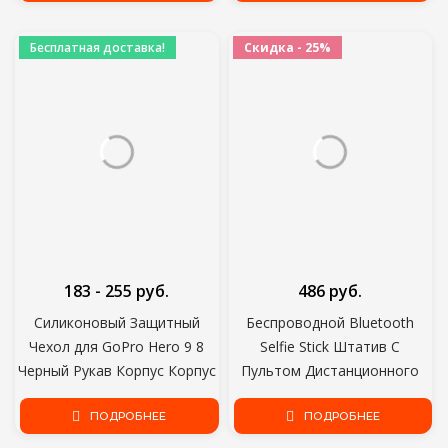
Камерой
Бесплатная доставка!
Скидка - 25%
183 - 255 руб.
486 руб.
Силиконовый Защитный
Беспроводной Bluetooth
Чехол для GoPro Hero 9 8
Selfie Stick Штатив С
Черный Рукав Корпус Корпус
Пультом Дистанционного
Рамка с Талрепом Аксессуар
Управления для iPhone
Для Go pro 9 8 Case
ПОДРОБНЕЕ
Huawei Samsung Android
ПОДРОБНЕЕ
Мобильный Монопод Selfie