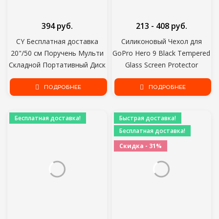
394 руб.
213 - 408 руб.
CY Бесплатная доставка
Силиконовый Чехол для
20"/50 см Поручень Мульти
GoPro Hero 9 Black Tempered
Складной Портативный Диск
Glass Screen Protector
Светоотражатель для
Защитная Пленка Крышка
фотостудии 2in1 Золото и
ПОДРОБНЕЕ
Объектива Крышка для Go
ПОДРОБНЕЕ
Серебро
Pro 9 Аксессуары
Бесплатная доставка!
Быстрая доставка!
Бесплатная доставка!
Скидка - 31%