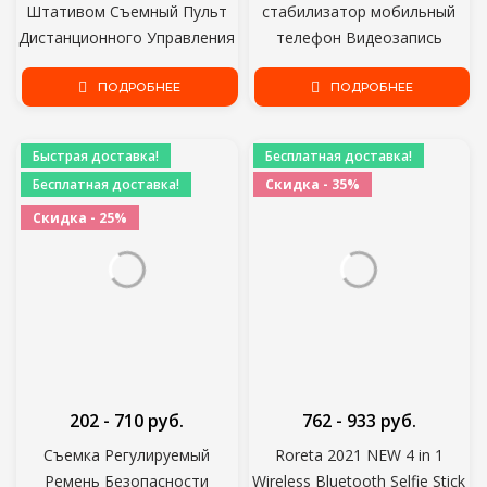
Штативом Съемный Пульт
стабилизатор мобильный
Дистанционного Управления
телефон Видеозапись
270° Портативная Селфи
Смартфон Карданный Для
ПОДРОБНЕЕ
Палка
Экшн Камеры телефона
ПОДРОБНЕЕ
Быстрая доставка!
Бесплатная доставка!
Бесплатная доставка!
Скидка - 35%
Скидка - 25%
202 - 710 руб.
762 - 933 руб.
Съемка Регулируемый
Roreta 2021 NEW 4 in 1
Ремень Безопасности
Wireless Bluetooth Selfie Stick