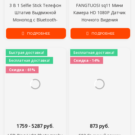
3 В 1 Selfie Stick Телефон
FANGTUOSI sq11 Мини
Штатив Выдвижной
Камера HD 1080P Датчик
Монопод с Bluetooth-
Ночного Видения
совместимым пультом
Видеокамера Motion DVR
дистанционного управления
ПОДРОБНЕЕ
Микро Камера Sport DV
ПОДРОБНЕЕ
для Смартфона Selfie Stick
Видео маленькая Камера
cam SQ 11
Быстрая доставка!
Бесплатная доставка!
Бесплатная доставка!
Скидка - 14%
Скидка - 61%
1759 - 5287 руб.
873 руб.