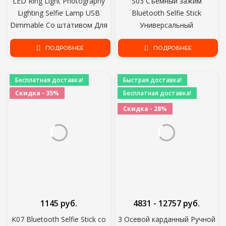
LED Ring Light Photography
S03 Съемный зажим
Lighting Selfie Lamp USB
Bluetooth Selfie Stick
Dimmable Со штативом Для
Универсальный
Youtube Photo Studio Makeup
Горизонтальный и
Video Live
ПОДРОБНЕЕ
Вертикальный Штатив Selfie
ПОДРОБНЕЕ
Stick Кронштейн мобильного
телефона Фотография
Бесплатная доставка!
Быстрая доставка!
Скидка - 35%
Бесплатная доставка!
Скидка - 28%
1145 руб.
4831 - 12757 руб.
K07 Bluetooth Selfie Stick со
3 Осевой карданный Ручной