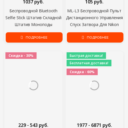
1037 руб.
105 руб.
Беспроводной Bluetooth
ML-L3 Беспроводной Пульт
Selfie Stick Штатив Складной
Дистанционного Управления
Штатив Моноподы
Спуск Затвора Для Nikon
Универсальный для
D3200/D3300/D3400/D5100/D5300/D5500/D600/D610/D7000/D7100/D750/D800/D90
смартфонов для Gopro
ПОДРОБНЕЕ
ПОДРОБНЕЕ
Sports Action Camera
Скидка - 30%
Быстрая доставка!
Бесплатная доставка!
Скидка - 60%
229 - 543 руб.
1977 - 6871 руб.