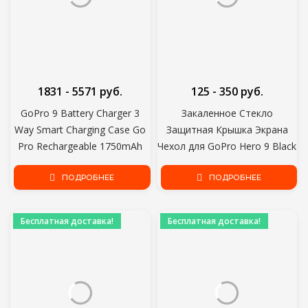
1831 - 5571 руб.
125 - 350 руб.
GoPro 9 Battery Charger 3
Закаленное Стекло
Way Smart Charging Case Go
Защитная Крышка Экрана
Pro Rechargeable 1750mAh
Чехол для GoPro Hero 9 Black
Battery Storage Box Для
Lens Protection Защитная
Аксессуаров Gopro Hero 9
ПОДРОБНЕЕ
Пленка Gopro9 Go pro
ПОДРОБНЕЕ
Аксессуары
Бесплатная доставка!
Бесплатная доставка!