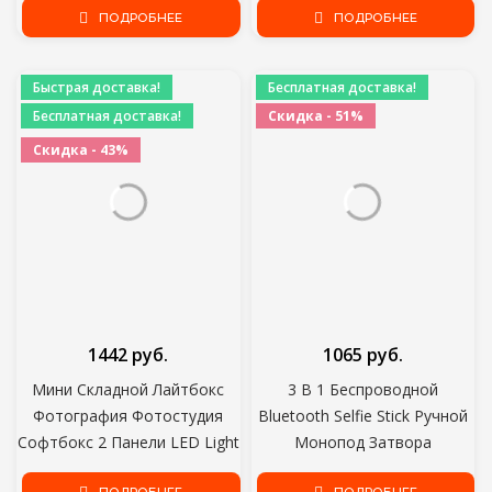
7 6 5 4 SJCAM Аксессуары Для
ПОДРОБНЕЕ
Len Крышка Для Canon Nikon
ПОДРОБНЕЕ
Камеры
Sony Olypums Fuji Lumix
Быстрая доставка!
Бесплатная доставка!
Бесплатная доставка!
Скидка - 51%
Скидка - 43%
1442 руб.
1065 руб.
Мини Складной Лайтбокс
3 В 1 Беспроводной
Фотография Фотостудия
Bluetooth Selfie Stick Ручной
Софтбокс 2 Панели LED Light
Монопод Затвора
Soft Box Photo Background
Дистанционного Складной