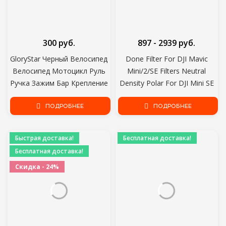
300 руб.
897 - 2939 руб.
GloryStar Черный Велосипед
Done Filter For DJI Mavic
Велосипед Мотоцикл Руль
Mini/2/SE Filters Neutral
Ручка Зажим Бар Крепление
Density Polar For DJI Mini SE
Камеры Штатив Адаптер Для
Camera Accessories UV CPL
Gopro Hero 1 2 3 3+ 4
ПОДРОБНЕЕ
ND NDPL4/8/16/32
ПОДРОБНЕЕ
Быстрая доставка!
Бесплатная доставка!
Бесплатная доставка!
Скидка - 24%