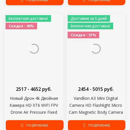
Kit Light box для DSLR
ПОДРОБНЕЕ
Мини-Штатив для iPhone XR
ПОДРОБНЕЕ
камеры
8 X 7 6s Plus Xiaomi
Бесплатная доставка!
Доставим за 5 дней
Скидка - 40%
Бесплатная доставка!
Скидка - 31%
2517 - 4652 руб.
2454 - 5015 руб.
Новый Дрон 4k Двойная
Vandlion A3 Mini Digital
Камера HD XT6 WIFI FPV
Camera HD Flashlight Micro
Drone Air Pressure Fixed
Cam Magnetic Body Camera
Height четырехосный
Motion Detection Snapshot
Самолет RC Вертолет С
ПОДРОБНЕЕ
Loop Recording Camcorder
ПОДРОБНЕЕ