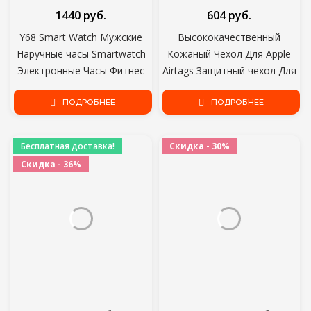
1440 руб.
604 руб.
Y68 Smart Watch Мужские
Высококачественный
Наручные часы Smartwatch
Кожаный Чехол Для Apple
Электронные Часы Фитнес
Airtags Защитный чехол Для
Монитор Мужской Подарок
Apple Locator Tracker Anti-lost
Reloj inteligente для Huawei
ПОДРОБНЕЕ
Device Keychain Protect
ПОДРОБНЕЕ
Relogio SB001
Sleeve
Бесплатная доставка!
Скидка - 30%
Скидка - 36%