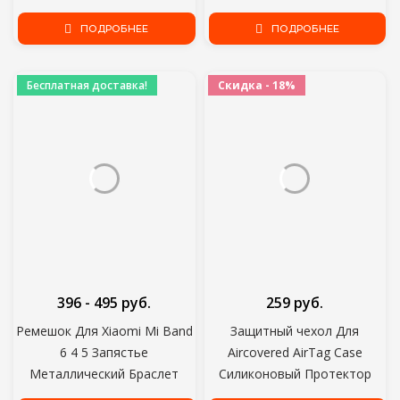
6 Heart Rate Fitness Traker
цветной экран часы
Bluetooth 5 ATM
ПОДРОБНЕЕ
сердечный ритм расчет
ПОДРОБНЕЕ
Водонепроницаемый
артериального давления
унисекс
Бесплатная доставка!
Скидка - 18%
396 - 495 руб.
259 руб.
Ремешок Для Xiaomi Mi Band
Защитный чехол Для
6 4 5 Запястье
Aircovered AirTag Case
Металлический Браслет
Силиконовый Протектор
Безвинтовой Нержавеющей
Бампер Чехол Совместим с