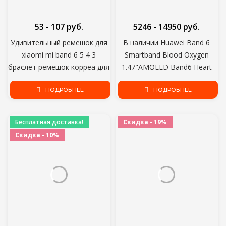
53 - 107 руб.
5246 - 14950 руб.
Удивительный ремешок для
В наличии Huawei Band 6
xiaomi mi band 6 5 4 3
Smartband Blood Oxygen
браслет ремешок корреа для
1.47"AMOLED Band6 Heart
xiao miband 5 4 ремешок
Rate Tracker Sleep Monitoring
смарт часы наручные для Mi
ПОДРОБНЕЕ
ПОДРОБНЕЕ
Band 6
Band 3 4 5 6
Бесплатная доставка!
Скидка - 19%
Скидка - 10%