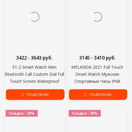
3422 - 3643 руб.
3145 - 3410 руб.
E1-2 Smart Watch Men
MELANDA 2021 Full Touch
Bluetooth Call Custom Dial Full
Smart Watch Мужские
Touch Screen Waterproof
Спортивные Часы IP68
Smartwatch For Android IOS
Водонепроницаемый
Sports Fitness Tracker
ПОДРОБНЕЕ
Монитор сердечного ритма
ПОДРОБНЕЕ
Smartwatch для IOS Android
phone MD15
Скидка - 20%
Скидка - 45%