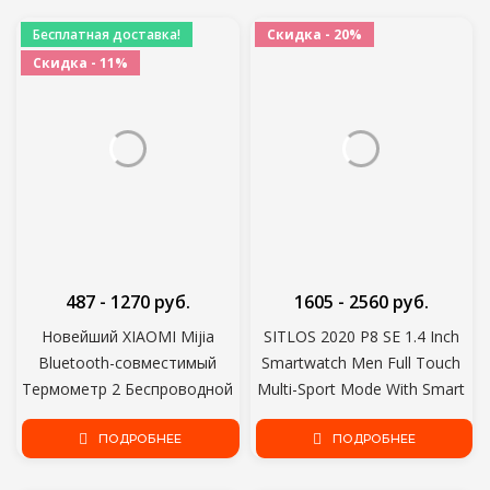
Бесплатная доставка!
Скидка - 20%
Скидка - 11%
487 - 1270 руб.
1605 - 2560 руб.
Новейший XIAOMI Mijia
SITLOS 2020 P8 SE 1.4 Inch
Bluetooth-совместимый
Smartwatch Men Full Touch
Термометр 2 Беспроводной
Multi-Sport Mode With Smart
Умный Электрический
Watch Women Heart Rate
Цифровой Гигрометр
ПОДРОБНЕЕ
Monitor For iOS Android
ПОДРОБНЕЕ
Термометр Работа с Mi APP