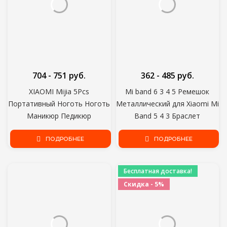
704 - 751 руб.
362 - 485 руб.
XIAOMI Mijia 5Pcs
Mi band 6 3 4 5 Ремешок
Портативный Ноготь Ноготь
Металлический для Xiaomi Mi
Маникюр Педикюр
Band 5 4 3 Браслет
Магнитное Поглощение
Безвинтовой Xiaomi Mi Band
Нержавеющая Сталь Набор
ПОДРОБНЕЕ
4 Браслет Correa Xiomi
ПОДРОБНЕЕ
Для Стрижки Ногтей
MiBand Браслет на запястье
Бесплатная доставка!
Скидка - 5%