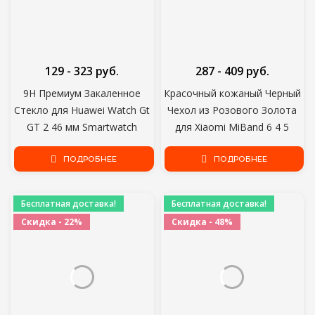
129 - 323 руб.
287 - 409 руб.
9H Премиум Закаленное
Красочный кожаный Черный
Стекло для Huawei Watch Gt
Чехол из Розового Золота
GT 2 46 мм Smartwatch
для Xiaomi MiBand 6 4 5
Screen Protector
ремешок для xiaomi mi band
Взрывозащищенная Пленка
ПОДРОБНЕЕ
5 4 3 6 Браслет ремешок
ПОДРОБНЕЕ
Аксессуары
Смарт часы ремешок
Бесплатная доставка!
Бесплатная доставка!
Скидка - 22%
Скидка - 48%