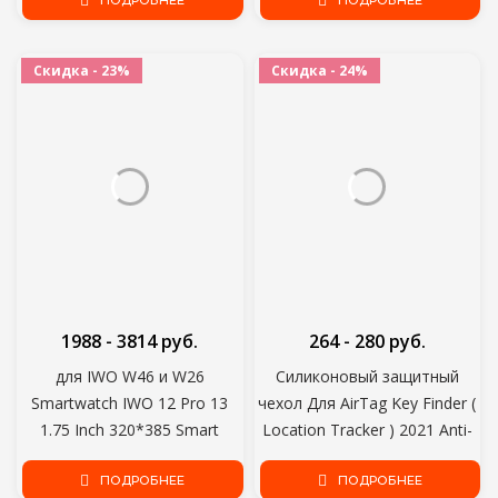
Bip U Bip S GTS 2 Ремешки
ПОДРОБНЕЕ
Ремешок Для Часов 4 band5
ПОДРОБНЕЕ
для часов
Мягкая Пленка
Скидка - 23%
Скидка - 24%
1988 - 3814 руб.
264 - 280 руб.
для IWO W46 и W26
Силиконовый защитный
Smartwatch IWO 12 Pro 13
чехол Для AirTag Key Finder (
1.75 Inch 320*385 Smart
Location Tracker ) 2021 Anti-
Watch Мужчины Женщины
Scratch Anti-Lost Защитный
DIY Watch Face
ПОДРОБНЕЕ
чехол с брелком
ПОДРОБНЕЕ