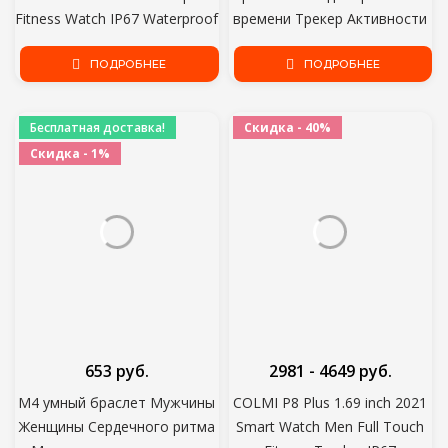
Fitness Watch IP67 Waterproof
времени Трекер Активности
Bluetooth For Android ios
Монитор сердечного ритма
smartwatch Men+box
ПОДРОБНЕЕ
Спортивные Женские умные
ПОДРОБНЕЕ
Часы Мужчины Для Android
IOS
Бесплатная доставка!
Скидка - 40%
Скидка - 1%
653 руб.
2981 - 4649 руб.
M4 умный браслет Мужчины
COLMI P8 Plus 1.69 inch 2021
Женщины Сердечного ритма
Smart Watch Men Full Touch