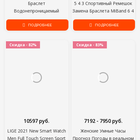
Браслет
5 4 3 Спортивный Ремешок
Водонепроницаемый
Замена Браслета MiBand 6 4
Сердечный Ритм Кислород
band5 Ремешок для xiaomi Mi
Крови Взрослый Кровяное
ПОДРОБНЕЕ
Band 4 3 ремешок
ПОДРОБНЕЕ
Давление Электронный
Браслет Мониторинг
Скидка - 82%
Скидка - 83%
10597 руб.
7192 - 7950 руб.
LIGE 2021 New Smart Watch
Женские Умные Часы
Men Full Touch Screen Sport
Прогноз Погоды в реальном