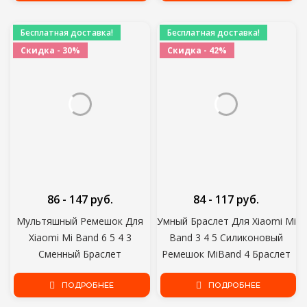
Беспроводное Зарядное
Устройство Термометр
Бесплатная доставка!
Бесплатная доставка!
Скидка - 30%
Скидка - 42%
86 - 147 руб.
84 - 117 руб.
Мультяшный Ремешок Для
Умный Браслет Для Xiaomi Mi
Xiaomi Mi Band 6 5 4 3
Band 3 4 5 Силиконовый
Сменный Браслет
Ремешок MiBand 4 Браслет
Силиконовый TPU Мягкий
Ремешок Miband 5 Ремешок
Браслет Для Amazfit Band 5
ПОДРОБНЕЕ
Для Xiaomi Mi Band 4
ПОДРОБНЕЕ
MiBand 6 5 4 ремешок