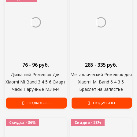
76 - 96 руб.
285 - 335 руб.
Дышащий Ремешок Для
Металлический Ремешок для
Xiaomi Mi Band 3 4 5 6 Смарт
Xiaomi Mi Band 6 4 3 5
Часы Наручные M3 M4
Браслет на Запястье
Браслет Для Xiaomi MiBand 6
Безвинтовая Замена
5 4 3 Замена Ремешка Miband
ПОДРОБНЕЕ
нержавеющей Стали Miband
ПОДРОБНЕЕ
для Mi Band 4 Браслет
Скидка - 36%
Скидка - 28%