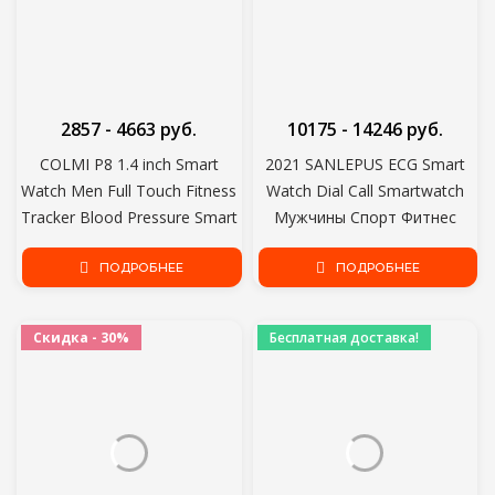
2857 - 4663 руб.
10175 - 14246 руб.
COLMI P8 1.4 inch Smart
2021 SANLEPUS ECG Smart
Watch Men Full Touch Fitness
Watch Dial Call Smartwatch
Tracker Blood Pressure Smart
Мужчины Спорт Фитнес
Clock Women GTS Smartwatch
Браслет Часы Часы Для
для Xiaomi
ПОДРОБНЕЕ
Android Apple Xiaomi
ПОДРОБНЕЕ
Скидка - 30%
Бесплатная доставка!