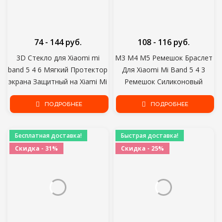
74 - 144 руб.
108 - 116 руб.
3D Стекло для Xiaomi mi
M3 M4 M5 Ремешок Браслет
band 5 4 6 Мягкий Протектор
Для Xiaomi Mi Band 5 4 3
экрана Защитный на Xiami Mi
Ремешок Силиконовый
band band5 Miband5 Чехол
Черный Ремешок Для MiBand
для Xiomi mi band 5 Пленка
ПОДРОБНЕЕ
5 3 4 Наручные Браслеты
ПОДРОБНЕЕ
Бесплатная доставка!
Быстрая доставка!
Скидка - 31%
Скидка - 25%