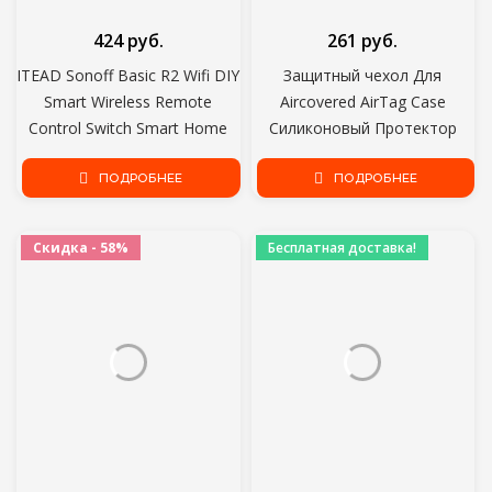
424 руб.
261 руб.
ITEAD Sonoff Basic R2 Wifi DIY
Защитный чехол Для
Smart Wireless Remote
Aircovered AirTag Case
Control Switch Smart Home
Силиконовый Протектор
Light Module Работа с Alexa
Бампер Чехол Совместим с
Google Home eWeLink
ПОДРОБНЕЕ
Apple AirTags Tracker Пряжка
ПОДРОБНЕЕ
Скидка - 58%
Бесплатная доставка!