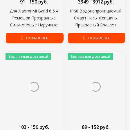
91 - 150 руб.
3349 - 3912 руб.
Для Xiaomi Mi Band 6 5 4
IP68 Водонепроницаемый
Ремешок Прозрачные
Смарт Часы Женщины
Силиконовые Наручные
Прекрасный Браслет
Ремни для Xiomi Miband 3
Монитор Сердечного Ритма
Xiami Amazfit Band 5 Для Mi
ПОДРОБНЕЕ
Мониторинг Сна Smartwatch
ПОДРОБНЕЕ
Sport Bracelet 5
Connect IOS Android KW10
band
Бесплатная доставка!
Бесплатная доставка!
103 - 159 руб.
89 - 152 руб.