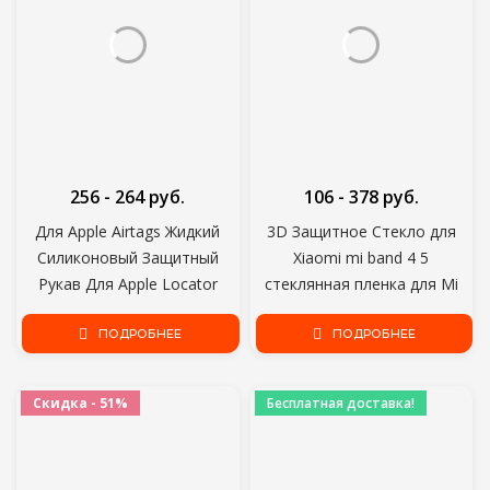
256 - 264 руб.
106 - 378 руб.
Для Apple Airtags Жидкий
3D Защитное Стекло для
Силиконовый Защитный
Xiaomi mi band 4 5
Рукав Для Apple Locator
стеклянная пленка для Mi
Tracker Anti-Lost Device
band5 Smart Watchband 6 5
Keychain Защитный Рукав Hot
ПОДРОБНЕЕ
Мягкая Защитная пленка для
ПОДРОБНЕЕ
экрана mi band 6
Скидка - 51%
Бесплатная доставка!