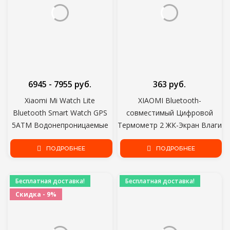
6945 - 7955 руб.
363 руб.
Xiaomi Mi Watch Lite
XIAOMI Bluetooth-
Bluetooth Smart Watch GPS
совместимый Цифровой
5ATM Водонепроницаемые
Термометр 2 ЖК-Экран Влаги
Умные Часы Фитнес
Беспроводной Смарт-Датчик
Монитор сердечного ритма
ПОДРОБНЕЕ
Температуры Влажности Без
ПОДРОБНЕЕ
mi band Глобальная Версия
Батареи
Бесплатная доставка!
Бесплатная доставка!
Скидка - 9%