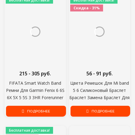
Бесплатная доставка!
Бесплатная доставка!
Скидка - 31%
215 - 305 руб.
56 - 91 руб.
FIFATA Smart Watch Band
Цвета Ремешок Для Mi band
Ремни Для Garmin Fenix 6 6S
5 6 Силиконовый Браслет
6X 5X 5 5S 3 3HR Forerunner
Браслет Замена Браслет Для
935 945 Быстроразъемный
Xiaomi band 6 5 4 3 Ремешок
Ремешок Силиконовый
ПОДРОБНЕЕ
Для Amazfit Band 5
ПОДРОБНЕЕ
Браслет
Бесплатная доставка!