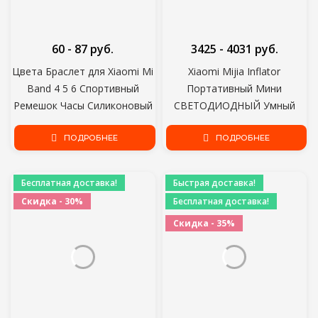
60 - 87 руб.
3425 - 4031 руб.
Цвета Браслет для Xiaomi Mi
Xiaomi Mijia Inflator
Band 4 5 6 Спортивный
Портативный Мини
Ремешок Часы Силиконовый
СВЕТОДИОДНЫЙ Умный
Ремешок Для Xiaomi Mi band
Цифровой Датчик Давления
5 6 Браслет Miband 4 3
ПОДРОБНЕЕ
В Шинах Электрический
ПОДРОБНЕЕ
Ремешок
Насос Для Велосипеда
Мотоцикла Автомобиля
Бесплатная доставка!
Быстрая доставка!
Футбола
Скидка - 30%
Бесплатная доставка!
Скидка - 35%