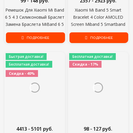
99 - 148 руб.
2357 - 2923 руб.
Ремешок Для Xiaomi Mi Band
Xiaomi Mi Band 5 Smart
6 5 4 3 Силиконовый Браслет
Bracelet 4 Color AMOLED
Замена Браслета MiBand 6 5
Screen Miband 5 Smartband
Цвет запястья TPU Ремешок
Fitness Traker Bluetooth Sport
Для Xiaomi Band 4 5 6
ПОДРОБНЕЕ
Waterproof Smart Band
ПОДРОБНЕЕ
Быстрая доставка!
Бесплатная доставка!
Бесплатная доставка!
Скидка - 17%
Скидка - 40%
4413 - 5101 руб.
98 - 127 руб.