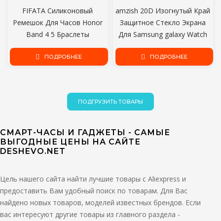
FIFATA Силиконовый
amzish 20D Изогнутый Край
Ремешок Для Часов Honor
Защитное Стекло Экрана
Band 4 5 Браслеты
Для Samsung galaxy Watch
Аксессуары Замена
Active 2 40 мм 44 мм
Спортивного Ремешка Для
ПОДРОБНЕЕ
Защитное Закаленное
ПОДРОБНЕЕ
Huawei Honor Band 5 4
Стекло
Браслет
ПОДГРУЗИТЬ ТОВАРЫ
СМАРТ-ЧАСЫ И ГАДЖЕТЫ - САМЫЕ
ВЫГОДНЫЕ ЦЕНЫ НА САЙТЕ
DESHEVO.NET
Цель нашего сайта найти лучшие товары с Aliexpress и
предоставить Вам удобный поиск по товарам. Для Вас
найдено новых товаров, моделей известных брендов. Если
вас интересуют другие товары из главного раздела -