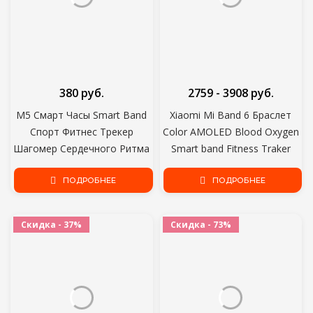
380 руб.
2759 - 3908 руб.
M5 Смарт Часы Smart Band
Xiaomi Mi Band 6 Браслет
Спорт Фитнес Трекер
Color AMOLED Blood Oxygen
Шагомер Сердечного Ритма
Smart band Fitness Traker
Монитор Артериального
Heart Rate Bluetooth
Давления Подключение
ПОДРОБНЕЕ
ПОДРОБНЕЕ
Браслет Мужчины Женщины
M5
Скидка - 37%
Скидка - 73%