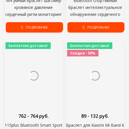
M4 умный браслет шагомер
Bluetooth спортивный
кровяное давление
браслет интеллектуальное
сердечный ритм мониторинг
обнаружение сердечного
здоровья мобильный
ритма кислорода в крови
телефон мониторинг
ПОДРОБНЕЕ
электронный tix кровяное
ПОДРОБНЕЕ
спортивный браслет
давление
водонепроницаемый браслет
Бесплатная доставка!
Бесплатная доставка!
Скидка - 50%
762 - 764 руб.
89 - 132 руб.
115plus Bluetooth Smart Sport
Браслет для Xiaomi Mi Band 6