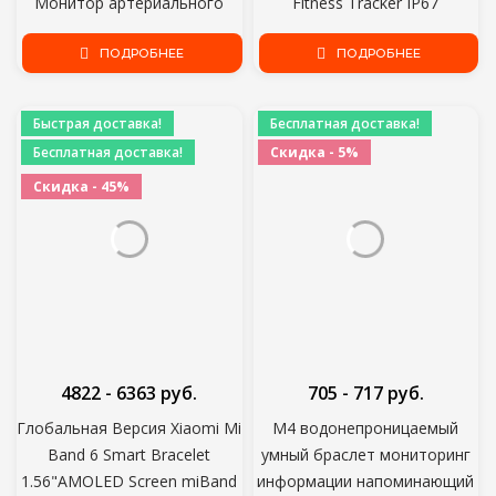
Монитор артериального
Fitness Tracker IP67
давления цветной экран
Waterproof Women GTS 2
сердечного ритма
ПОДРОБНЕЕ
Smartwatch для телефона
ПОДРОБНЕЕ
артериального давления
Xiaomi
IP67 водонепроницаемый
Быстрая доставка!
Бесплатная доставка!
браслет
Бесплатная доставка!
Скидка - 5%
Скидка - 45%
4822 - 6363 руб.
705 - 717 руб.
Глобальная Версия Xiaomi Mi
M4 водонепроницаемый
Band 6 Smart Bracelet
умный браслет мониторинг
1.56"AMOLED Screen miBand
информации напоминающий