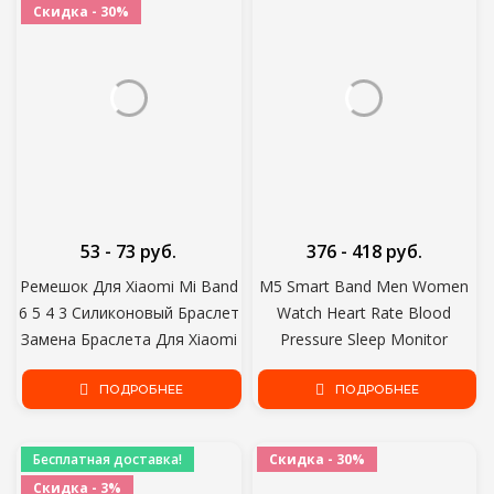
Скидка - 30%
53 - 73 руб.
376 - 418 руб.
Ремешок Для Xiaomi Mi Band
M5 Smart Band Men Women
6 5 4 3 Силиконовый Браслет
Watch Heart Rate Blood
Замена Браслета Для Xiaomi
Pressure Sleep Monitor
Band 5 6 MiBand 4 3 Цвет
Шагомер Bluetooth-
Запястья Мягкий Ремешок
ПОДРОБНЕЕ
совместимое Соединение
ПОДРОБНЕЕ
для IOS Android
Бесплатная доставка!
Скидка - 30%
Скидка - 3%