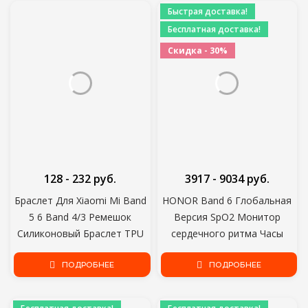
Быстрая доставка!
Бесплатная доставка!
Скидка - 30%
128 - 232 руб.
3917 - 9034 руб.
Браслет Для Xiaomi Mi Band
HONOR Band 6 Глобальная
5 6 Band 4/3 Ремешок
Версия SpO2 Монитор
Силиконовый Браслет TPU
сердечного ритма Часы
ремешок Для xiaomi Mi band5
Smartwatch Кислородный
mi band4 браслет Miband 5
ПОДРОБНЕЕ
Фитнес Умный Браслет
ПОДРОБНЕЕ
Ремешок
Водонепроницаемые
Браслеты