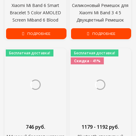
Xiaomi Mi Band 6 Smart
Силиконовый Ремешок для
Bracelet 5 Color AMOLED
Xiaomi Mi Band 3 4 5
Screen Miband 6 Blood
Двухцветный Ремешок
Oxygen Fitness Traker
Пористый Анти-пот
Bluetooth Waterproof Smart
ПОДРОБНЕЕ
Спортивный Дышащий
ПОДРОБНЕЕ
Band
Ремешок Пряжка Замена
Наручных ремней
Бесплатная доставка!
Бесплатная доставка!
Скидка - 41%
746 руб.
1179 - 1192 руб.