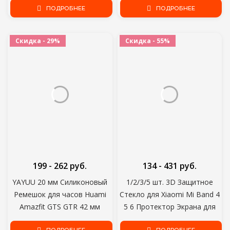
Стали MIband для Mi Band 4
ПОДРОБНЕЕ
Apple AirTags Tracker Пряжка
ПОДРОБНЕЕ
3 5 Ремешок Браслеты
Pulseira
Скидка - 29%
Скидка - 55%
199 - 262 руб.
134 - 431 руб.
YAYUU 20 мм Силиконовый
1/2/3/5 шт. 3D Защитное
Ремешок для часов Huami
Стекло для Xiaomi Mi Band 4
Amazfit GTS GTR 42 мм
5 6 Протектор Экрана для
Браслет для Huami Amazfit
Miband 5 4 Крышка Смарт-