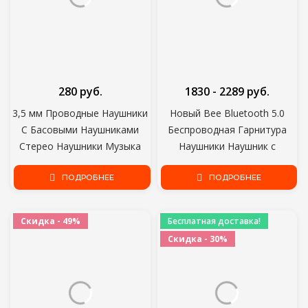
280 руб.
1830 - 2289 руб.
3,5 мм Проводные Наушники
Новый Bee Bluetooth 5.0
С Басовыми Наушниками
Беспроводная Гарнитура
Стерео Наушники Музыка
Наушники Наушник с
Спорт Игровая Гарнитура С
микрофоном Мини Громкой
микрофоном Для Xiaomi
ПОДРОБНЕЕ
Связи Наушники 24 часа
ПОДРОБНЕЕ
iPhone 11 Наушники
Наушники для iPhone xiaomi
Скидка - 49%
Бесплатная доставка!
Скидка - 30%