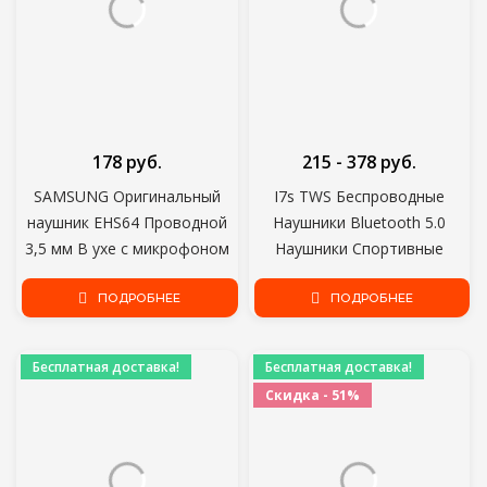
178 руб.
215 - 378 руб.
SAMSUNG Оригинальный
I7s TWS Беспроводные
наушник EHS64 Проводной
Наушники Bluetooth 5.0
3,5 мм В ухе с микрофоном
Наушники Спортивные
для Samsung Galaxy S8
Наушники Гарнитура С
S8Edge Поддержка
ПОДРОБНЕЕ
Микрофоном Для смартфона
ПОДРОБНЕЕ
официальной сертификации
Xiaomi Samsung Huawei LG
Бесплатная доставка!
Бесплатная доставка!
Скидка - 51%