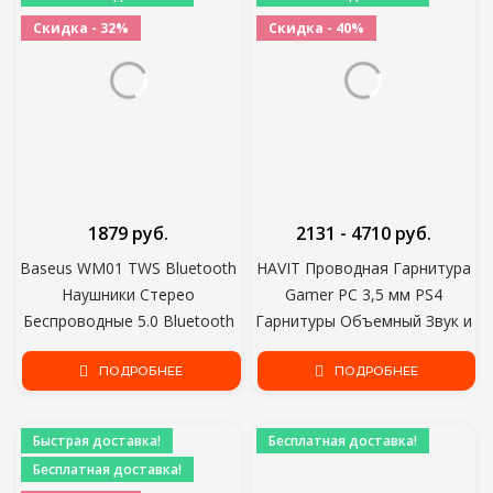
Скидка - 32%
Скидка - 40%
1879 руб.
2131 - 4710 руб.
Baseus WM01 TWS Bluetooth
HAVIT Проводная Гарнитура
Наушники Стерео
Gamer PC 3,5 мм PS4
Беспроводные 5.0 Bluetooth
Гарнитуры Объемный Звук и
Наушники Сенсорное
HD Микрофон Игровой
Управление
ПОДРОБНЕЕ
Overear Ноутбук Планшет
ПОДРОБНЕЕ
Шумоподавление Игровая
Геймер
Гарнитура
Быстрая доставка!
Бесплатная доставка!
Бесплатная доставка!