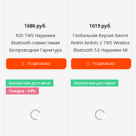
1686 руб.
1619 руб.
R20 TWS Наушники
Глобальная Версия Xiaomi
Bluetooth-совместимая
Redmi Airdots 2 TWS Wireless
Беспроводная Гарнитура
Bluetooth 5.0 Наушники Mi
Глубокий Бас Наушники True
True Wireless Earbuds Basic 2
Wireless Стерео Наушники С
ПОДРОБНЕЕ
Auto Link TWSEJ061LS
ПОДРОБНЕЕ
Микрофоном Спортивные
Наушники
Бесплатная доставка!
Бесплатная доставка!
Скидка - 54%