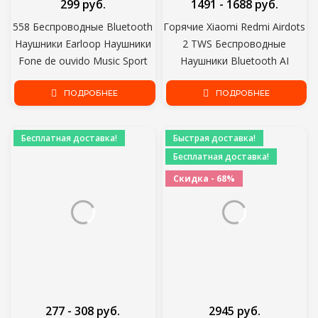
299 руб.
1491 - 1688 руб.
558 Беспроводные Bluetooth
Горячие Xiaomi Redmi Airdots
Наушники Earloop Наушники
2 TWS Беспроводные
Fone de ouvido Music Sport
Наушники Bluetooth AI
Гарнитура Игровая Громкая
Control Игровая Гарнитура С
Связь Для Всех Смартфонов
ПОДРОБНЕЕ
Микрофоном Оригинальные
ПОДРОБНЕЕ
Наушники Xiaomi Airdots S
Бесплатная доставка!
Быстрая доставка!
Бесплатная доставка!
Скидка - 68%
277 - 308 руб.
2945 руб.