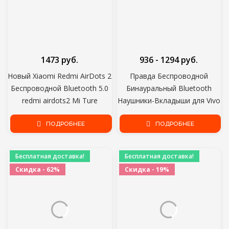
1473 руб.
936 - 1294 руб.
Новый Xiaomi Redmi AirDots 2
Правда Беспроводной
Беспроводной Bluetooth 5.0
Бинауральный Bluetooth
redmi airdots2 Mi Ture
Наушники-Вкладыши для Vivo
Беспроводные Наушники-
Huawei Oppo Android Apple
вкладыши стерео бас НЕ
ПОДРОБНЕЕ
Универсальный Ультра-
ПОДРОБНЕЕ
redmi airdots s
Длительный Срок Службы
Батареи
Бесплатная доставка!
Бесплатная доставка!
Скидка - 62%
Скидка - 19%