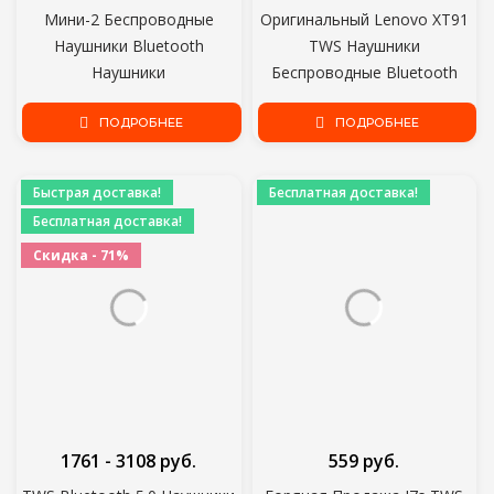
Мини-2 Беспроводные
Оригинальный Lenovo XT91
Наушники Bluetooth
TWS Наушники
Наушники
Беспроводные Bluetooth
Водонепроницаемые
Наушники AI Control Игровая
Наушники Спортивные
ПОДРОБНЕЕ
Гарнитура Стерео бас С
ПОДРОБНЕЕ
Наушники Для Huawei Iphone
Микрофонным
OPPO XIAOMI TWS
Шумоподавлением
Быстрая доставка!
Бесплатная доставка!
Музыкальная Гарнитура
Бесплатная доставка!
Скидка - 71%
1761 - 3108 руб.
559 руб.