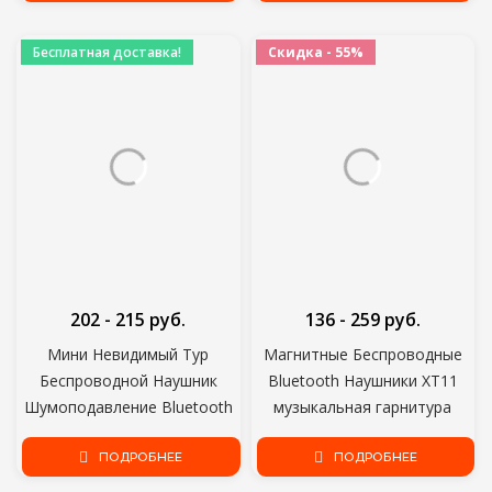
внутриканальные
Бесплатная доставка!
Скидка - 55%
202 - 215 руб.
136 - 259 руб.
Мини Невидимый Тур
Магнитные Беспроводные
Беспроводной Наушник
Bluetooth Наушники XT11
Шумоподавление Bluetooth
музыкальная гарнитура
Наушники Громкой Связи
Телефон Шейный Ремешок
Стерео Гарнитура TWS
ПОДРОБНЕЕ
спортивные Наушники
ПОДРОБНЕЕ
Вкладыши С Микрофоном
Наушники с микрофоном Для