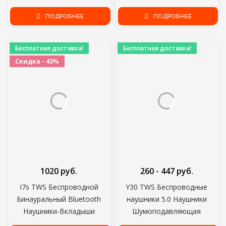
Наушники-вкладыши
Bluetooth Наушники-
Спортивные
ПОДРОБНЕЕ
вкладыши Гарнитуры Для
ПОДРОБНЕЕ
Водонепроницаемые
Всех Смартфонов
Наушники Бесплатная
Бесплатная доставка!
Бесплатная доставка!
доставка
Скидка - 43%
1020 руб.
260 - 447 руб.
I7s TWS Беспроводной
Y30 TWS Беспроводные
Бинауральный Bluetooth
наушники 5.0 Наушники
Наушники-Вкладыши
Шумоподавляющая
Беспроводной Мини Стерео
Гарнитура Стерео Звук