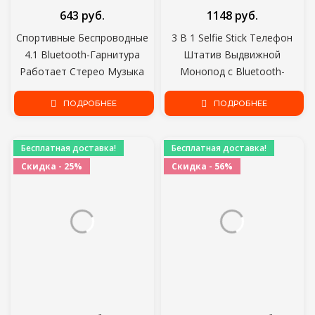
643 руб.
1148 руб.
Спортивные Беспроводные
3 В 1 Selfie Stick Телефон
4.1 Bluetooth-Гарнитура
Штатив Выдвижной
Работает Стерео Музыка
Монопод с Bluetooth-
Универсальный Мини
совместимым пультом
Двойной в Беруши Ухо
ПОДРОБНЕЕ
дистанционного управления
ПОДРОБНЕЕ
Висячие Наушники
для Смартфона Selfie Stick
Бесплатная доставка!
Бесплатная доставка!
Скидка - 25%
Скидка - 56%