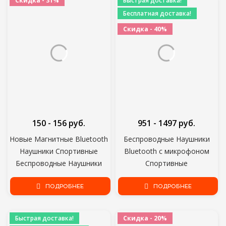
Скидка - 31%
Быстрая доставка!
Бесплатная доставка!
Скидка - 40%
150 - 156 руб.
951 - 1497 руб.
Новые Магнитные Bluetooth
Беспроводные Наушники
Наушники Спортивные
Bluetooth с микрофоном
Беспроводные Наушники
Спортивные
Bluetooth Гарнитура Громкой
Водонепроницаемые TWS
Связи Наушники С
ПОДРОБНЕЕ
Bluetooth Наушники
ПОДРОБНЕЕ
Микрофоном Для Huawei
Сенсорное Управление
Xiaomi Samsung
Беспроводные Гарнитуры
Быстрая доставка!
Скидка - 20%
Наушники Телефон