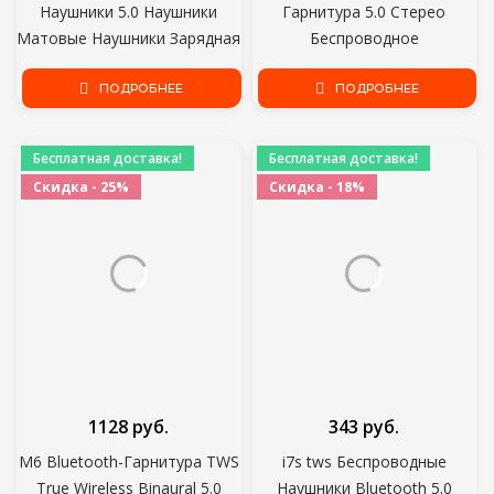
Наушники 5.0 Наушники
Гарнитура 5.0 Стерео
Матовые Наушники Зарядная
Беспроводное
Коробка Гарнитура
Позиционирование Pro3 Три
Наушники для xiaomi iphone
ПОДРОБНЕЕ
Поколения Bluetooth
ПОДРОБНЕЕ
Bluetooth телефон
Гарнитура
Бесплатная доставка!
Бесплатная доставка!
Скидка - 25%
Скидка - 18%
1128 руб.
343 руб.
M6 Bluetooth-Гарнитура TWS
i7s tws Беспроводные
True Wireless Binaural 5.0
Наушники Bluetooth 5.0