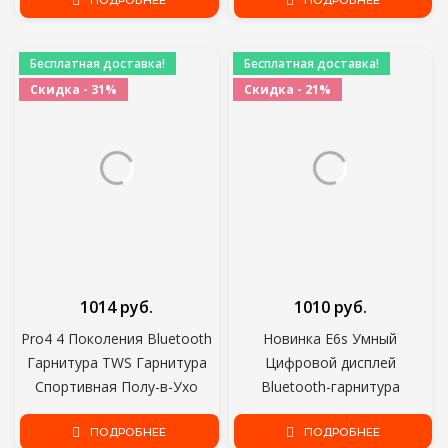
Шумоподавление Бас
ПОДРОБНЕЕ
Наушники-вкладыши
ПОДРОБНЕЕ
Сенсорное Управление
Гарнитура С Зарядным
Длительный режим
Чехлом
Бесплатная доставка!
Бесплатная доставка!
Ожидания 300 мАч
Скидка - 31%
Скидка - 21%
1014 руб.
1010 руб.
Pro4 4 Поколения Bluetooth
Новинка E6s Умный
Гарнитура TWS Гарнитура
Цифровой дисплей
Спортивная Полу-в-Ухо
Bluetooth-гарнитура
Стерео Беспроводная
беспроводная Спортивная
гарнитура
ПОДРОБНЕЕ
мини-гарнитура стерео
ПОДРОБНЕЕ