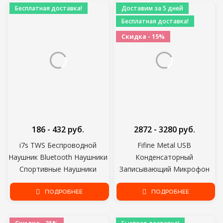
Новый i7s
Бесплатная доставка!
Доставим за 5 дней
Бесплатная доставка!
Скидка - 15%
186 - 432 руб.
2872 - 3280 руб.
i7s TWS Беспроводной
Fifine Metal USB
Наушник Bluetooth Наушники
Конденсаторный
Спортивные Наушники
Записывающий Микрофон
Гарнитура С Микрофоном
Для Ноутбука Windows
Для Смартфона iPhone
ПОДРОБНЕЕ
Cardioid Studio Recording
ПОДРОБНЕЕ
Xiaomi Samsung Huawei LG
Vocals Voice Over,YouTube-
K669