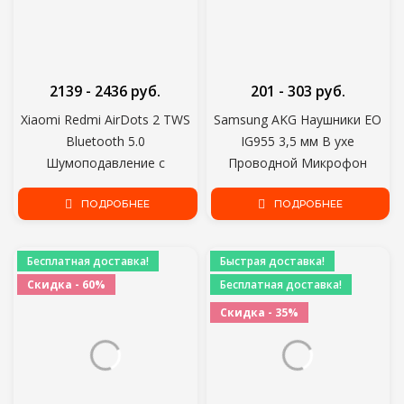
2139 - 2436 руб.
201 - 303 руб.
Xiaomi Redmi AirDots 2 TWS
Samsung AKG Наушники EO
Bluetooth 5.0
IG955 3,5 мм В ухе
Шумоподавление с
Проводной Микрофон
микрофоном AI Control Redmi
Регулятор Громкости
AirDots S True Wireless
ПОДРОБНЕЕ
Гарнитура для Galaxy S10 S9
ПОДРОБНЕЕ
Headset
S8 S7 S6 huawei xiaomi
Смартфон
Бесплатная доставка!
Быстрая доставка!
Скидка - 60%
Бесплатная доставка!
Скидка - 35%