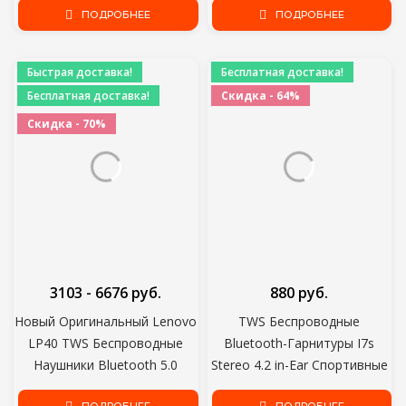
Наушники Гарнитуры Для
ПОДРОБНЕЕ
Музыка Наушники-вкладыши
ПОДРОБНЕЕ
Всех Смартфонов
Наушники Для Android IOS
смартфон
Быстрая доставка!
Бесплатная доставка!
Бесплатная доставка!
Скидка - 64%
Скидка - 70%
3103 - 6676 руб.
880 руб.
Новый Оригинальный Lenovo
TWS Беспроводные
LP40 TWS Беспроводные
Bluetooth-Гарнитуры I7s
Наушники Bluetooth 5.0
Stereo 4.2 in-Ear Спортивные
Двойной Стерео
Наушники-вкладыши