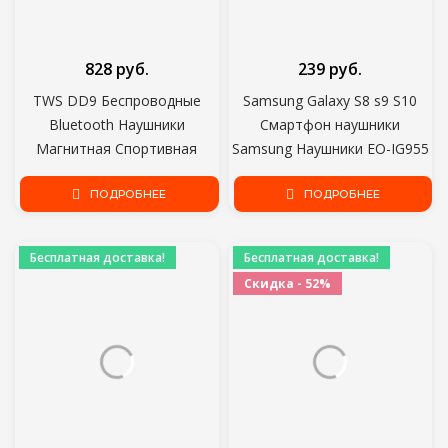
828 руб.
239 руб.
TWS DD9 Беспроводные
Samsung Galaxy S8 s9 S10
Bluetooth Наушники
Смартфон наушники
Магнитная Спортивная
Samsung Наушники EO-IG955
Беговая Гарнитура IPX5
3,5 мм В ухо с микрофоном
Водонепроницаемые
ПОДРОБНЕЕ
Провод Гарнитура для AKG
ПОДРОБНЕЕ
Спортивные наушники
Шумоподавляющие
Бесплатная доставка!
Бесплатная доставка!
Наушники
Скидка - 52%