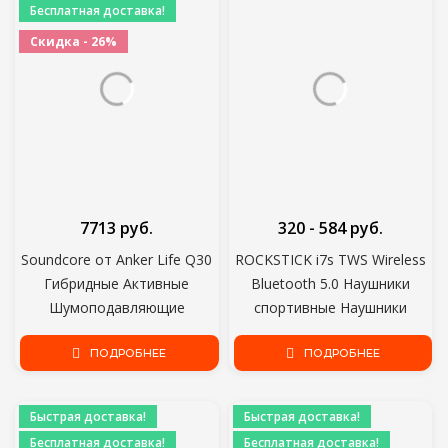
Бесплатная доставка!
Скидка - 26%
7713 руб.
320 - 584 руб.
Soundcore от Anker Life Q30
ROCKSTICK i7s TWS Wireless
Гибридные Активные
Bluetooth 5.0 Наушники
Шумоподавляющие
спортивные Наушники
наушники с несколькими
Гарнитура С микрофоном
режимами, Звук Hi-Res, 40
ПОДРОБНЕЕ
Для Xiaomi Samsung Huawei
ПОДРОБНЕЕ
часов воспроизведения
LG смартфон pk A6S
Быстрая доставка!
Быстрая доставка!
Бесплатная доставка!
Бесплатная доставка!