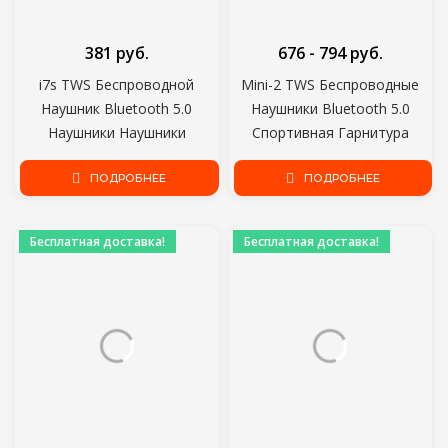
381 руб.
676 - 794 руб.
i7s TWS Беспроводной
Mini-2 TWS Беспроводные
Наушник Bluetooth 5.0
Наушники Bluetooth 5.0
Наушники Наушники
Спортивная Гарнитура
Наушники Гарнитура
Игровые Наушники Для
Наушники Для смартфона
ПОДРОБНЕЕ
Iphone Samsung Huawei Oppo
ПОДРОБНЕЕ
Xiaomi Samsung Huawei
Музыкальные Наушники
Xiaomi
Бесплатная доставка!
Бесплатная доставка!