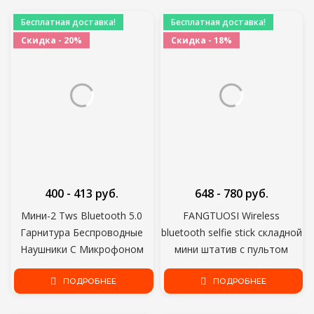
iPhone Samsung Xiaomi
Бесплатная доставка!
Бесплатная доставка!
Скидка - 20%
Скидка - 18%
400 - 413 руб.
648 - 780 руб.
Мини-2 Tws Bluetooth 5.0
FANGTUOSI Wireless
Гарнитура Беспроводные
bluetooth selfie stick складной
Наушники С Микрофоном
мини штатив с пультом
Зарядная Коробка Мини-
дистанционного управления
Наушники Спортивные
ПОДРОБНЕЕ
затвором fill light для IOS
ПОДРОБНЕЕ
Наушники Для Смартфона
Android