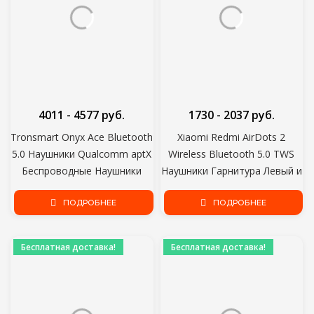
4011 - 4577 руб.
1730 - 2037 руб.
Tronsmart Onyx Ace Bluetooth
Xiaomi Redmi AirDots 2
5.0 Наушники Qualcomm aptX
Wireless Bluetooth 5.0 TWS
Беспроводные Наушники
Наушники Гарнитура Левый и
Шумоподавление с 4
Правый Режим Низкой
микрофонами,24 ЧАСА
ПОДРОБНЕЕ
Задержки Mi True Wireless
ПОДРОБНЕЕ
воспроизведения
Stereo Auto Link
Бесплатная доставка!
Бесплатная доставка!