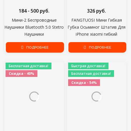
184 - 500 руб.
326 руб.
Мини-2 Беспроводные
FANGTUOSI Мини Гибкая
Наушники Bluetooth 5.0 Stetro
Губка Осьминог Штатив Для
Наушники
iPhone xiaomi гибкий
Водонепроницаемые
Мобильный Телефон
Наушники Спортивные
ПОДРОБНЕЕ
Смартфон Штатив Для
ПОДРОБНЕЕ
Наушники Для Huawei Iphone
Gopro 8 7 Камера
Xiaomi TWS Music H
Бесплатная доставка!
Быстрая доставка!
Скидка - 40%
Бесплатная доставка!
Скидка - 54%