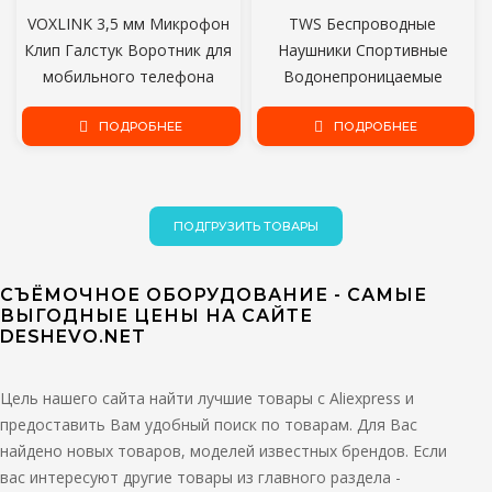
VOXLINK 3,5 мм Микрофон
TWS Беспроводные
Клип Галстук Воротник для
Наушники Спортивные
мобильного телефона
Водонепроницаемые
Выступая в Лекции 1,5 м/3 м
Наушники Bluetooth-
Кронштейн Клип Вокальный
ПОДРОБНЕЕ
совместимые Наушники С
ПОДРОБНЕЕ
Аудио Лацкан Микрофон
Микрофонами Сенсорное
Управление 9D HiFi
Гарнитуры
ПОДГРУЗИТЬ ТОВАРЫ
СЪЁМОЧНОЕ ОБОРУДОВАНИЕ - САМЫЕ
ВЫГОДНЫЕ ЦЕНЫ НА САЙТЕ
DESHEVO.NET
Цель нашего сайта найти лучшие товары с Aliexpress и
предоставить Вам удобный поиск по товарам. Для Вас
найдено новых товаров, моделей известных брендов. Если
вас интересуют другие товары из главного раздела -