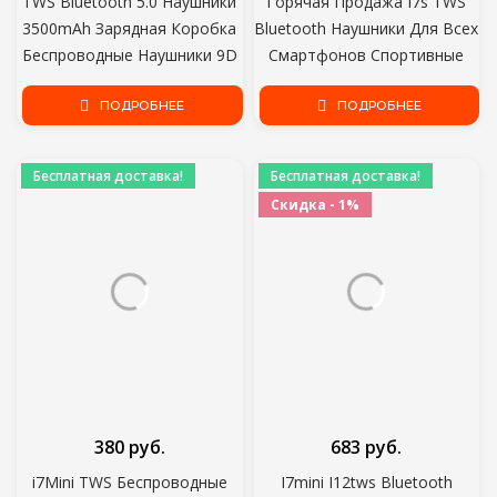
TWS Bluetooth 5.0 Наушники
Горячая Продажа I7s TWS
3500mAh Зарядная Коробка
Bluetooth Наушники Для Всех
Беспроводные Наушники 9D
Смартфонов Спортивные
Стерео Спортивные
наушники Стерео Вкладыши
Водонепроницаемые
ПОДРОБНЕЕ
Беспроводные Bluetooth
ПОДРОБНЕЕ
Наушники Гарнитуры С
Наушники-вкладыши
Микрофоном
Бесплатная доставка!
Бесплатная доставка!
Скидка - 1%
380 руб.
683 руб.
i7Mini TWS Беспроводные
I7mini I12tws Bluetooth