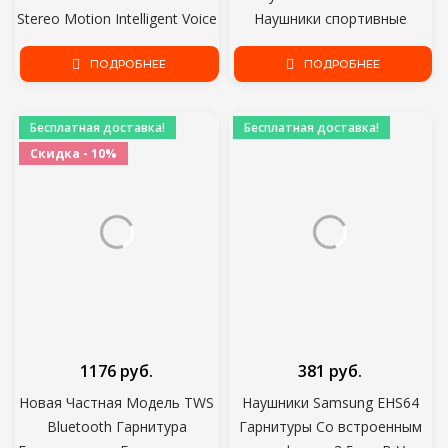
Stereo Motion Intelligent Voice
Наушники спортивные
Anti-Noise
Наушники Гарнитура С
ПОДРОБНЕЕ
микрофоном Зарядная
ПОДРОБНЕЕ
коробка Наушники Для всех
смартфонов
Бесплатная доставка!
Бесплатная доставка!
Скидка - 10%
1176 руб.
381 руб.
Новая Частная Модель TWS
Наушники Samsung EHS64
Bluetooth Гарнитура
Гарнитуры Со встроенным