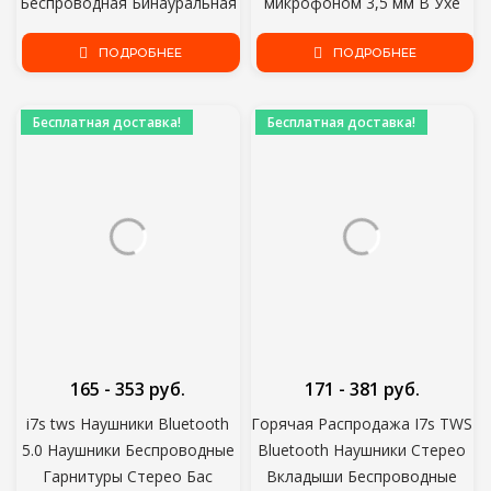
Беспроводная Бинауральная
микрофоном 3,5 мм В Ухе
Спортивная Мини
Проводные Наушники Для
Водонепроницаемая OEM in-
ПОДРОБНЕЕ
смартфонов с бесплатным
ПОДРОБНЕЕ
Ear 5.1
подарком
Бесплатная доставка!
Бесплатная доставка!
165 - 353 руб.
171 - 381 руб.
i7s tws Наушники Bluetooth
Горячая Распродажа I7s TWS
5.0 Наушники Беспроводные
Bluetooth Наушники Стерео
Гарнитуры Стерео Бас
Вкладыши Беспроводные