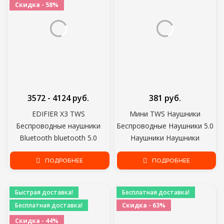
Скидка - 58%
3572 - 4124 руб.
381 руб.
EDIFIER X3 TWS
Мини TWS Наушники
Беспроводные наушники
Беспроводные Наушники 5.0
Bluetooth bluetooth 5.0
Наушники Наушники
голосовой помощник
Гарнитура Наушники для
сенсорное управление
ПОДРОБНЕЕ
xiaomi iphone Bluetooth
ПОДРОБНЕЕ
голосовой помощник до 24
телефон Зарядная Коробка
часов воспроизведения
Быстрая доставка!
Бесплатная доставка!
Бесплатная доставка!
Скидка - 63%
Скидка - 44%