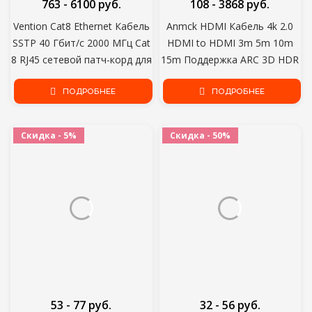
763 - 6100 руб.
108 - 3868 руб.
Vention Cat8 Ethernet Кабель
Anmck HDMI Кабель 4k 2.0
SSTP 40 Гбит/с 2000 МГц Cat
HDMI to HDMI 3m 5m 10m
8 RJ45 сетевой патч-корд для
15m Поддержка ARC 3D HDR
маршрутизатора модем
4K 60Hz Ultra HD для Splitter
интернет RJ 45 Ethernet
ПОДРОБНЕЕ
Switch PS4 TV Box Проектор
ПОДРОБНЕЕ
кабель
Скидка - 5%
Скидка - 50%
53 - 77 руб.
32 - 56 руб.