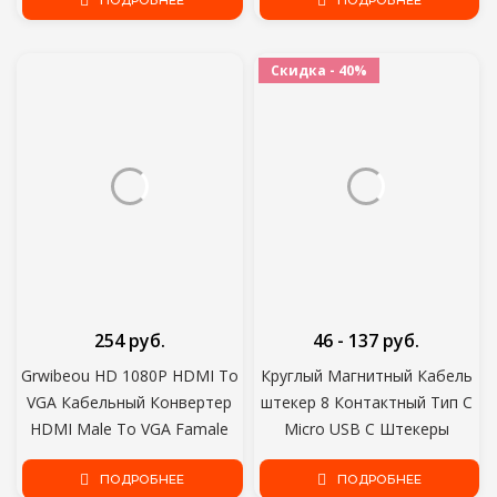
mate 20 P30 Pro Xiaomi Mi 10
ПОДРОБНЕЕ
Наушники Xiaomi Redmi 4x
ПОДРОБНЕЕ
9
Аудиоразъем
Скидка - 40%
254 руб.
46 - 137 руб.
Grwibeou HD 1080P HDMI To
Круглый Магнитный Кабель
VGA Кабельный Конвертер
штекер 8 Контактный Тип C
HDMI Male To VGA Famale
Micro USB C Штекеры
Конвертер Адаптер
Быстрая Зарядка Телефон
Цифровой Аналоговый для
ПОДРОБНЕЕ
Магнит Зарядное
ПОДРОБНЕЕ