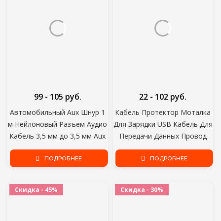
99 - 105 руб.
22 - 102 руб.
Автомобильный Aux Шнур 1
Кабель Протектор Моталка
м Нейлоновый Разъем Аудио
Для Зарядки USB Кабель Для
Кабель 3,5 мм до 3,5 мм Aux
Передачи Данных Провод
Кабель От Мужчины к
Защитная Крышка Защитный
Мужчине Ткань Аудио Aux
ПОДРОБНЕЕ
Чехол Мультфильм Шнур
ПОДРОБНЕЕ
Кабель Золотой Штекер для
Протектор Кабель
iphone динамик
Организатор
Скидка - 45%
Скидка - 30%