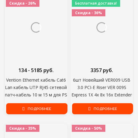
Скидка - 26%
Бесплатная доставка!
Скидка - 36%
134 - 5185 руб.
3357 руб.
Vention Ethernet кабель Cat6
6шт Новейший VER009 USB
Lan кабель UTP RJ45 сетевой
3.0 PCI-E Riser VER 009S
патч-кабель 10 м 15 м для PS
Express 1X 4x 8x 16x Extender
PC интернет-модем
pcie Riser Adapter Card SATA
маршрутизатор Cat 6 кабель
ПОДРОБНЕЕ
15pin to 6 pin Power
ПОДРОБНЕЕ
Ethernet
Скидка - 35%
Скидка - 50%