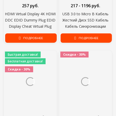
257 руб.
217 - 1196 руб.
HDMI Virtual Display 4K HDMI
USB 3.0 to Micro B Кабель
DDC EDID Dummy Plug EDID
Жесткий Диск SSD Кабель
Display Cheat Virtual Plug
Кабель Синхронизации
HDMI Dummy Emulator
Внешний Жесткий Диск HDD
Adapter for Bitcoin Mining
ПОДРОБНЕЕ
Шнур для Зарядки Samsun S5
ПОДРОБНЕЕ
USB Жесткий Диск Кабель
Быстрая доставка!
Скидка - 30%
Бесплатная доставка!
Скидка - 30%