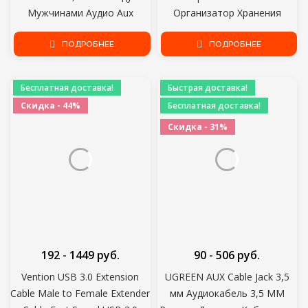
Мужчинами Аудио Aux
Организатор Хранения
Кабель Для Samsung S10
Трубы Шнур Протектор
Автомобильные Наушники
ПОДРОБНЕЕ
Управления Кабель Моталка
ПОДРОБНЕЕ
Динамик Проводная Линия
Стол Аккуратный Кабель
Aux CordSpeaker
Аксессуары
Бесплатная доставка!
Быстрая доставка!
Скидка - 44%
Бесплатная доставка!
Скидка - 31%
192 - 1449 руб.
90 - 506 руб.
Vention USB 3.0 Extension
UGREEN AUX Cable Jack 3,5
Cable Male to Female Extender
мм Аудиокабель 3,5 ММ