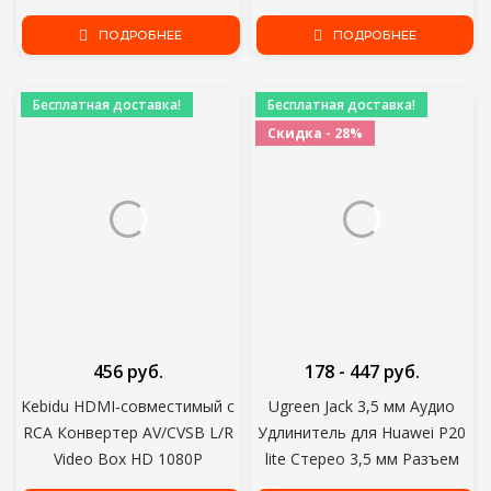
Преобразователь Кабель
HDTV XBOX PS3 компьютер
для Xbox PS4 PC Ноутбук TV
ПОДРОБНЕЕ
0,3 м 1 м 1,5 м 2 м 3 м 5 м 7,5
ПОДРОБНЕЕ
Box Проектор Displayer HDTV
м 10 м 15 м
Бесплатная доставка!
Бесплатная доставка!
Скидка - 28%
456 руб.
178 - 447 руб.
Kebidu HDMI-совместимый с
Ugreen Jack 3,5 мм Аудио
RCA Конвертер AV/CVSB L/R
Удлинитель для Huawei P20
Video Box HD 1080P
lite Стерео 3,5 мм Разъем
1920*1080 60Hz HDMI2AV
Aux Кабель для Наушников