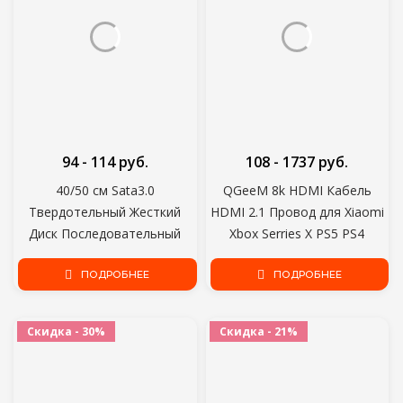
94 - 114 руб.
108 - 1737 руб.
40/50 см Sata3.0
QGeeM 8k HDMI Кабель
Твердотельный Жесткий
HDMI 2.1 Провод для Xiaomi
Диск Последовательный
Xbox Serries X PS5 PS4
Кабель Для Передачи
Chromebook Ноутбуки 120 Гц
Данных Многоцветный
ПОДРОБНЕЕ
HDMI Splitter Цифровой
ПОДРОБНЕЕ
Мультиспек Гибкий Жесткий
Кабель Шнур 4K
Диск Sata Быстрый Кабель
Скидка - 30%
Скидка - 21%
Передачи Данных