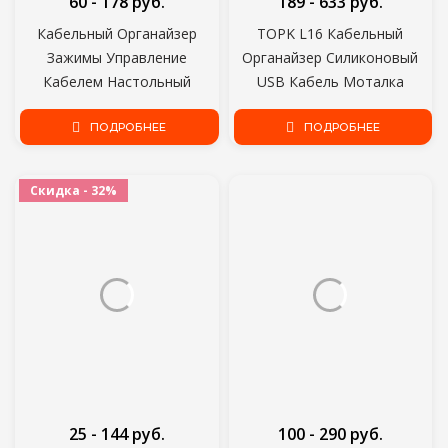
60 - 178 руб.
189 - 633 руб.
Кабельный Органайзер
TOPK L16 Кабельный
Зажимы Управление
Органайзер Силиконовый
Кабелем Настольный
USB Кабель Моталка
компьютер и Рабочая
Рабочий Стол Аккуратное
Станция ABS Wire Manager
ПОДРОБНЕЕ
Управление Клипы
ПОДРОБНЕЕ
Держатель Шнура USB
Держатель Кабеля для
Зарядка Линия Передачи
Мыши Наушники Провод
Скидка - 32%
Данных Бобина Моталка
Организатор
25 - 144 руб.
100 - 290 руб.