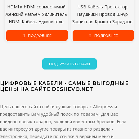
HDMI к HDMI совместимый
USB Кабель Протектор
Женский Разъем Удлинитель
Наушники Провод Шнур
HDMI Кабель Удлинитель
Защитная Крышка Зарядное
Шнура Адаптер Конвертер
Устройство Линия Защитный
ПОДРОБНЕЕ
1080P
Рукав Для Apple iphone 11 12
ПОДРОБНЕЕ
XR XS Max Pro
ПОДГРУЗИТЬ ТОВАРЫ
ЦИФРОВЫЕ КАБЕЛИ - САМЫЕ ВЫГОДНЫЕ
ЦЕНЫ НА САЙТЕ DESHEVO.NET
Цель нашего сайта найти лучшие товары с Aliexpress и
предоставить Вам удобный поиск по товарам. Для Вас
найдено новых товаров, моделей известных брендов. Если
вас интересуют другие товары из главного раздела -
Электроника, перейдите по ссылке в верхнем меню и