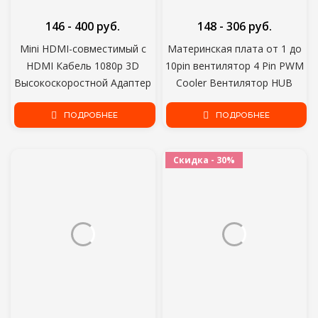
146 - 400 руб.
148 - 306 руб.
Mini HDMI-совместимый с
Материнская плата от 1 до
HDMI Кабель 1080p 3D
10pin вентилятор 4 Pin PWM
Высокоскоростной Адаптер
Cooler Вентилятор HUB
Позолоченный Штекер для
Splitter Extension 12 В
камеры монитор проектор
ПОДРОБНЕЕ
Источник Питания Разъем
ПОДРОБНЕЕ
ТЕЛЕВИЗОР 1 М,1,5 М,2 М,3
PC Speed Controller Adapter
М,5 М
Скидка - 30%