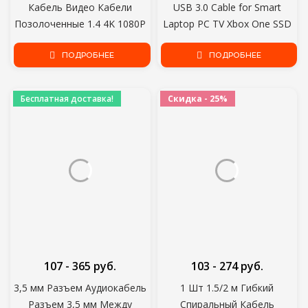
Кабель Видео Кабели
USB 3.0 Cable for Smart
Позолоченные 1.4 4K 1080P
Laptop PC TV Xbox One SSD
3D Кабель для HDTV Splitter
USB 3.0 2.0 Extender Cord Mini
Switcher 0.5 m 1m 1.5 m 2m
ПОДРОБНЕЕ
Fast Speed Cable
ПОДРОБНЕЕ
3m 5m 10m
Бесплатная доставка!
Скидка - 25%
107 - 365 руб.
103 - 274 руб.
3,5 мм Разъем Аудиокабель
1 Шт 1.5/2 м Гибкий
Разъем 3,5 мм Между
Спиральный Кабель