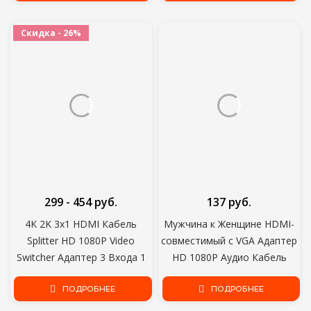
планшета ноутбука ПК ТВ
Устройство Штекер Для
iPhone 1 м зарядный Шнур
Скидка - 26%
299 - 454 руб.
137 руб.
4K 2K 3x1 HDMI Кабель
Мужчина к Женщине HDMI-
Splitter HD 1080P Video
совместимый с VGA Адаптер
Switcher Адаптер 3 Входа 1
HD 1080P Аудио Кабель
Выходной Порт HDMI
Конвертер Для ПК Ноутбук
Концентратор для Xbox PS4
ПОДРОБНЕЕ
ТВ Коробка Компьютер
ПОДРОБНЕЕ
DVD HDTV ПК Ноутбук
Дисплей Проектор