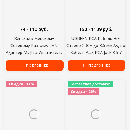
74 - 110 руб.
150 - 1109 руб.
Женский к Женскому
UGREEN RCA Кабель HiFi
Сетевому Разъему LAN
Стерео 2RCA до 3,5 мм Аудио
Адаптер Муфта Удлинитель
Кабель AUX RCA Jack 3.5 Y
RJ45 Ethernet Кабель
Splitter для Усилителей Аудио
Удлинитель Конвертер
ПОДРОБНЕЕ
Кабель Домашнего
ПОДРОБНЕЕ
Кинотеатра RCA
Скидка - 14%
Бесплатная доставка!
Скидка - 26%