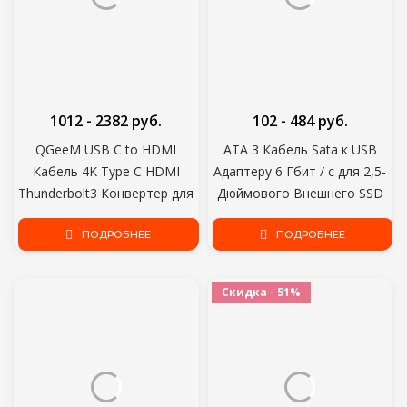
1012 - 2382 руб.
102 - 484 руб.
QGeeM USB C to HDMI
ATA 3 Кабель Sata к USB
Кабель 4K Type C HDMI
Адаптеру 6 Гбит / с для 2,5-
Thunderbolt3 Конвертер для
Дюймового Внешнего SSD
MacBook Huawei Mate 30
HDD Жесткого диска 22-
USB-C HDMI Адаптер USB
ПОДРОБНЕЕ
Контактный Кабель Sata III
ПОДРОБНЕЕ
Type C to HDMI
USB 3.0 Порт подключения
Скидка - 51%