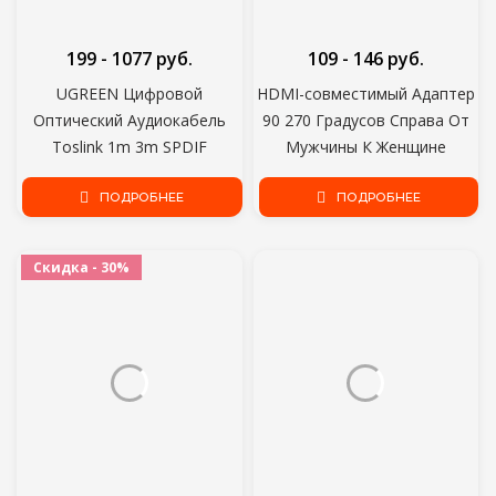
199 - 1077 руб.
109 - 146 руб.
UGREEN Цифровой
HDMI-совместимый Адаптер
Оптический Аудиокабель
90 270 Градусов Справа От
Toslink 1m 3m SPDIF
Мужчины К Женщине
Коаксиальный Кабель для
Конвертер Extender Для PS4
Усилителей Blu-ray Плеер
ПОДРОБНЕЕ
HDTV Projetor Ноутбук
ПОДРОБНЕЕ
Xbox 360 Soundbar
Монитор 1.4 Конвертер
Волоконный Кабель
Скидка - 30%