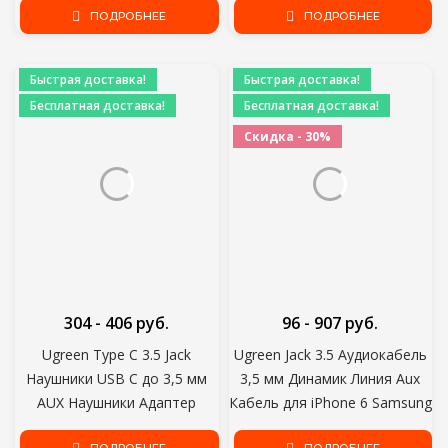
Поддержка NTSC PAL Выход
ПОДРОБНЕЕ
Xiaomi Redmi 5 plus PC
ПОДРОБНЕЕ
HDMIToAV
Быстрая доставка!
Быстрая доставка!
Бесплатная доставка!
Бесплатная доставка!
Скидка - 30%
304 - 406 руб.
96 - 907 руб.
Ugreen Type C 3.5 Jack
Ugreen Jack 3.5 Аудиокабель
Наушники USB C до 3,5 мм
3,5 мм Динамик Линия Aux
AUX Наушники Адаптер
Кабель для iPhone 6 Samsung
Аудио кабель для Huawei V30
Galaxy s8 Автомобильные