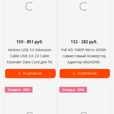
159 - 851 руб.
132 - 282 руб.
Vention USB 3.0 Extension
Full HD 1080P Wii to HDMI-
Cable USB 3.0 2.0 Cable
совместимый Конвертер
Extender Data Cord для ПК
Адаптер Wii2HDMI-
Smart TV Xbox One SSD Fast
совместимый Конвертер 3,5
Speed USB Cable Extension
ПОДРОБНЕЕ
мм Аудио для ПК HDTV
ПОДРОБНЕЕ
Монитор Дисплей
Скидка - 26%
Скидка - 20%