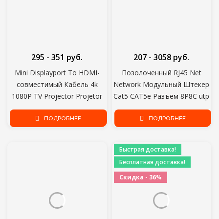
295 - 351 руб.
207 - 3058 руб.
Mini Displayport To HDMI-
Позолоченный RJ45 Net
совместимый Кабель 4k
Network Модульный Штекер
1080P TV Projector Projetor
Cat5 CAT5e Разъем 8P8C utp
DP 1.4 Display Port
Неэкранированный
Конвертер Для Apple
ПОДРОБНЕЕ
Модульный Штекер Rj45
ПОДРОБНЕЕ
Macbook Air Pro
НОВЫЙ 25/100/ 200/500 ШТ
Быстрая доставка!
Бесплатная доставка!
Скидка - 36%