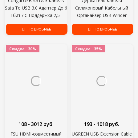
Congdi USB SATA 3 Кабель
Держатель Кабеля
Sata To USB 3.0 Адаптер До 6
Силиконовый Кабельный
Гбит / С Поддержка 2,5-
Органайзер USB Winder
Дюймового Внешнего SSD
Desktop Tidy Management
HDD Жесткого Диска 22 Pin
ПОДРОБНЕЕ
Clips Держатель Для Мыши
ПОДРОБНЕЕ
Sata III A25 2.0
Клавиатуры Наушников
Гарнитуры
Скидка - 30%
Скидка - 35%
108 - 3012 руб.
193 - 1018 руб.
FSU HDMI-совместимый
UGREEN USB Extension Cable