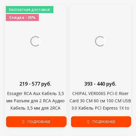
ТЕЛЕВИЗОР
Бесплатная доставка!
Скидка - 35%
219 - 577 руб.
393 - 440 руб.
Essager RCA Aux Кабель 3,5
CHIPAL VER006S PCI-E Riser
мм Разъем для 2 RCA Аудио
Card 30 СМ 60 см 100 СМ USB
Кабель 3,5 мм для 2RCA
3.0 Кабель PCI Express 1X to
Мужской Адаптер Сплиттер
16X Extender PCIe Адаптер
для TV Box apple tv Динамик
ПОДРОБНЕЕ
для видеокарты GPU
ПОДРОБНЕЕ
Провод Шнур