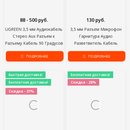
88 - 500 руб.
130 руб.
UGREEN 3,5 мм Аудиокабель
3,5 мм Разъем Микрофон
Стерео Aux Разъем к
Гарнитура Аудио
Разъему Кабель 90 Градусов
Разветвитель Кабель
Под Прямым Углом
Женский к 2 Мужским
Вспомогательный Шнур
ПОДРОБНЕЕ
Наушникам Микрофон Aux
ПОДРОБНЕЕ
Мужчина к Мужчине Для ПК
Удлинительные Кабели Для
Акустический Кабель
телефона Компьютера Cabo
Быстрая доставка!
Бесплатная доставка!
Бесплатная доставка!
Скидка - 28%
Скидка - 37%