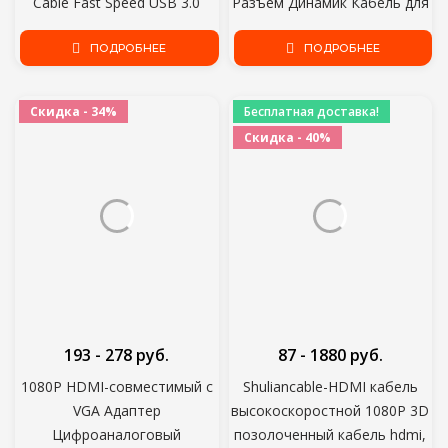
Cable Fast Speed USB 3.0
Разъем Динамик Кабель для
Cable Extended for laptop PC
Наушников JBL Автомобиль
USB 2.0 Extension
ПОДРОБНЕЕ
Xiaomi Redmi 5 Plus Oneplus
ПОДРОБНЕЕ
5t AUX Шнур
Скидка - 34%
Бесплатная доставка!
Скидка - 40%
193 - 278 руб.
87 - 1880 руб.
1080P HDMI-совместимый с
Shuliancable-HDMI кабель
VGA Адаптер
высокоскоростной 1080P 3D
Цифроаналоговый
позолоченный кабель hdmi,