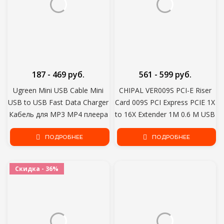
187 - 469 руб.
561 - 599 руб.
Ugreen Mini USB Cable Mini
CHIPAL VER009S PCI-E Riser
USB to USB Fast Data Charger
Card 009S PCI Express PCIE 1X
Кабель для MP3 MP4 плеера
to 16X Extender 1M 0.6 M USB
Автомобильного
3.0 Кабель SATA to 6Pin
видеорегистратора GPS
ПОДРОБНЕЕ
Power для видеокарты
ПОДРОБНЕЕ
Цифровой Камеры HDD Mini
USB
Скидка - 36%