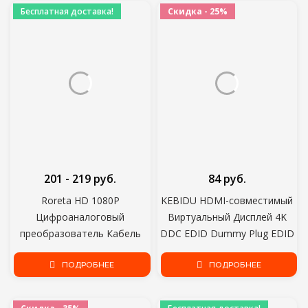
Бесплатная доставка!
Скидка - 25%
201 - 219 руб.
84 руб.
Roreta HD 1080P
KEBIDU HDMI-совместимый
Цифроаналоговый
Виртуальный Дисплей 4K
преобразователь Кабель
DDC EDID Dummy Plug EDID
HDMI-совместимый с VGA
Display Emulator Adapter
Адаптер для PS4 ПК Ноутбук
ПОДРОБНЕЕ
Suppor 1920x1080P Для
ПОДРОБНЕЕ
TV Box Проектор Displayer
Майнинга Биткоинов