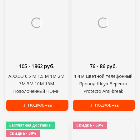
105 - 1862 руб.
76 - 86 руб.
AIXXCO 0.5 M 1.5 M 1M 2M
1.4 м Цветной телефонный
3M 5M 10M 15M
Провод Шнур Веревка
Позолоченный HDMI-
Protecto Anti-break
совместимый Кабель 1.4
пружинная защитная
1080p 3D видео кабели для
ПОДРОБНЕЕ
веревка для USB Зарядного
ПОДРОБНЕЕ
HDTV Splitter Switcher
Кабеля наушники Данные
Бобина Моталка
Бесплатная доставка!
Скидка - 50%
Скидка - 50%