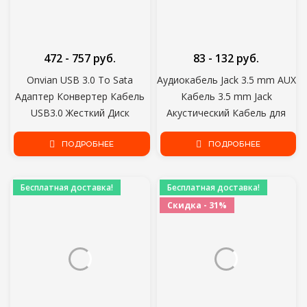
472 - 757 руб.
83 - 132 руб.
Onvian USB 3.0 To Sata
Аудиокабель Jack 3.5 mm AUX
Адаптер Конвертер Кабель
Кабель 3.5 mm Jack
USB3.0 Жесткий Диск
Акустический Кабель для
Конвертер Кабель Для
iPhone 11 Pro Max XR 7 8
Samsung Seagate WD 2.5 3.5
ПОДРОБНЕЕ
Samsung для JBL
ПОДРОБНЕЕ
HDD SSD Адаптер
Автомобильные Наушники
AUX Шнур
Бесплатная доставка!
Бесплатная доставка!
Скидка - 31%