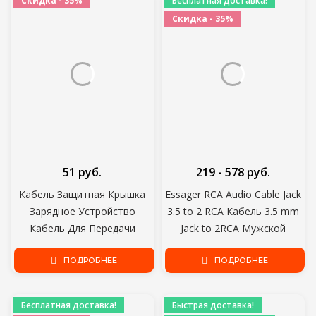
Скидка - 35%
Бесплатная доставка!
Скидка - 35%
51 руб.
219 - 578 руб.
Кабель Защитная Крышка
Essager RCA Audio Cable Jack
Зарядное Устройство
3.5 to 2 RCA Кабель 3.5 mm
Кабель Для Передачи
Jack to 2RCA Мужской
Данных Кронштейн Наушники
Сплиттер Aux Кабель для ТВ
Протектор Кабель Покрытие
ПОДРОБНЕЕ
ПК Усилители DVD Динамик
ПОДРОБНЕЕ
Линия Держатель Кабеля
Провод
Кабельный Органайзер
Бесплатная доставка!
Быстрая доставка!
Управление