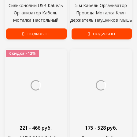
Силиконовый USB Кабель
5 м Кабель Организатор
Организатор Кабель
Провода Моталка Клип
Моталка Настольный
Держатель Наушников Мышь
Аккуратный Управление
Шнур Управления USB
Клипы Держатель Кабеля
ПОДРОБНЕЕ
Зарядное Устройство
ПОДРОБНЕЕ
для Мыши Наушники Провод
Протектор Для iPhone
Организатор
Samsung Xiaomi Huawei
Скидка - 12%
221 - 466 руб.
175 - 528 руб.