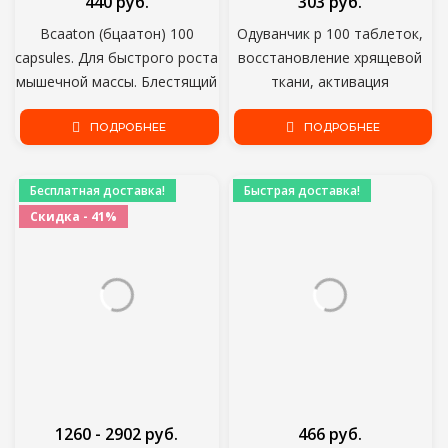
440 руб.
303 руб.
Bcaaton (бцаатон) 100
Одуванчик р 100 таблеток,
capsules. Для быстрого роста
восстановление хрящевой
мышечной массы. Блестящий
ткани, активация
антикатаболик. Увеличивает
хондроцитов, улучшение
ваш собственный
ПОДРОБНЕЕ
кровообращения, против
ПОДРОБНЕЕ
тестостерон.
тромбов, для печени
Бесплатная доставка!
Быстрая доставка!
Скидка - 41%
1260 - 2902 руб.
466 руб.