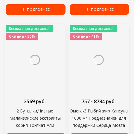
сексуальную дисфункцию как
капсул для здоровья,
раскрытие,
ПОДРОБНЕЕ
натуральная пища для
ПОДРОБНЕЕ
преждевременное
здоровья, витаминный
семяизвержение и
комплекс, пищевые добавки
Бесплатная доставка!
Бесплатная доставка!
импотентность, 50pcs
витамин, Сжигатель жира,
Скидка - 50%
Скидка - 41%
пищевая добавка BAA gold
stard
2569 руб.
757 - 8784 руб.
2 Бутылки,Чистые
Омега-3 Рыбий жир Капсула
Малайзийские экстракты
1000 мг Предназначен для
корня Тонгкат Али
поддержки Сердца Мозга
Увеличивают сексуальное
Суставов и кожи с EPA DHA