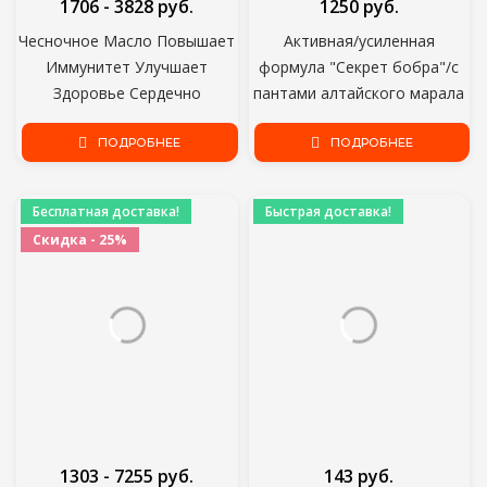
1706 - 3828 руб.
1250 руб.
Чесночное Масло Повышает
Активная/усиленная
Иммунитет Улучшает
формула "Секрет бобра"/с
Здоровье Сердечно
пантами алтайского марала
Сосудистой Системы
в капсулах/стринг Бобра/
Снижает Уровень Плохого
ПОДРОБНЕЕ
витамины для здоровья
ПОДРОБНЕЕ
Холестерина Лечит Акне
Бесплатная доставка!
Быстрая доставка!
Скидка - 25%
1303 - 7255 руб.
143 руб.