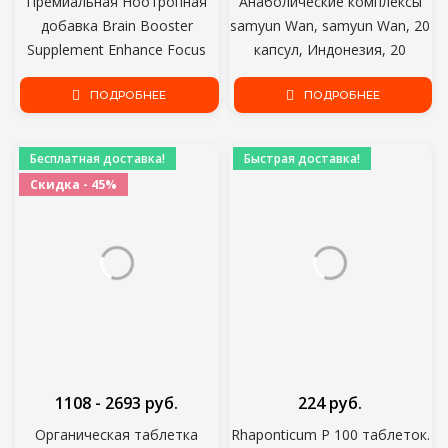
Премиальная Ноотропная
Анаболические комплексы
добавка Brain Booster
samyun Wan, samyun Wan, 20
Supplement Enhance Focus
капсул, Индонезия, 20
Improve Memory Mental
партий коллекции различных
Enhancement Pills for Neuro
ПОДРОБНЕЕ
видов травяных добавок
ПОДРОБНЕЕ
Energy &amp; IQ Ginkgo
пищевые добавки
Анаболические комплексы
Бесплатная доставка!
Быстрая доставка!
спортивное питание для
Скидка - 45%
спортсменов золотой
стандарт
1108 - 2693 руб.
224 руб.
Органическая таблетка
Rhaponticum P 100 таблеток.