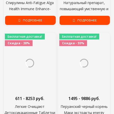
Спирулины Anti-Fatigue Alga
Натуральный препарат,
Health Immune Enhance-
повышающий умственную и
Immune Rich in Protein Multi
физическую
Vitamins 500шт
ПОДРОБНЕЕ
работоспособность.
ПОДРОБНЕЕ
Бесплатная доставка!
Бесплатная доставка!
Скидка - 38%
Скидка - 55%
611 - 8253 руб.
1495 - 9886 руб.
Легкие Очищают
Перуанский черный корень
Детоксикационные Таблетки
Маки экстракты energy