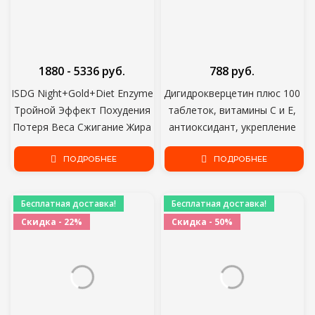
1880 - 5336 руб.
788 руб.
ISDG Night+Gold+Diet Enzyme
Дигидрокверцетин плюс 100
Тройной Эффект Похудения
таблеток, витамины С и Е,
Потеря Веса Сжигание Жира
антиоксидант, укрепление
Весь День Health Supplyment
стенок миокарда и сосудов,
120 Таблеток 3 Упаковки
ПОДРОБНЕЕ
улучшение кровообращения
ПОДРОБНЕЕ
Бесплатная доставка!
Бесплатная доставка!
Скидка - 22%
Скидка - 50%