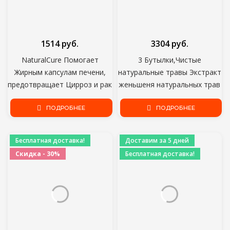
1514 руб.
3304 руб.
NaturalCure Помогает
3 Бутылки,Чистые
Жирным капсулам печени,
натуральные травы Экстракт
предотвращает Цирроз и рак
женьшеня натуральных трав
печени,Экстракт
Улучшает иммунитет
традиционных китайских
ПОДРОБНЕЕ
человека,защиту иммунной
ПОДРОБНЕЕ
органических растений 50
системы,Хорошо для
капсул
здоровья человека
Бесплатная доставка!
Доставим за 5 дней
Скидка - 30%
Бесплатная доставка!