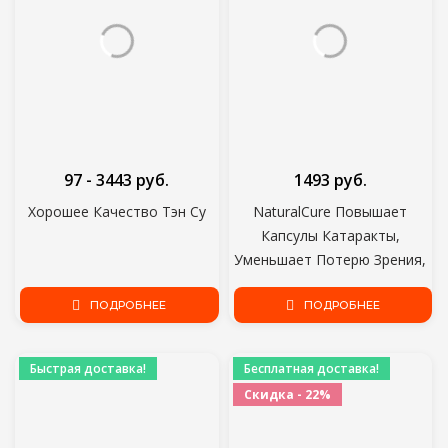
97 - 3443 руб.
1493 руб.
Хорошее Качество Тэн Су
NaturalCure Повышает
Капсулы Катаракты,
Уменьшает Потерю Зрения,
Предотвращает Глазные
ПОДРОБНЕЕ
Заболевания, Таблетки
ПОДРОБНЕЕ
Экстракта Растений Без
Побочного Эффекта
Быстрая доставка!
Бесплатная доставка!
Скидка - 22%