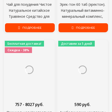
Чай для похудения Чистое
Эрек-тон 60 таб (эректон).
Натуральное китайское
Натуральный витаминно-
Травяное Средство для
минеральный комплекс,
похудения Тела
способствующий улучшению
Антицеллюлитные Травы
ПОДРОБНЕЕ
мужской функции,
ПОДРОБНЕЕ
Смешивание Диетический
пролонгированного
чай Сжигание жира
действия.
Бесплатная доставка!
Доставим за 5 дней
Скидка - 38%
757 - 8027 руб.
590 руб.