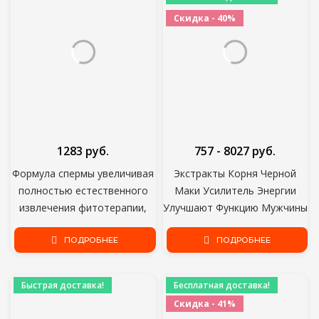
Скидка - 40%
1283 руб.
757 - 8027 руб.
Формула спермы увеличивая
Экстракты Корня Черной
полностью естественного
Маки Усилитель Энергии
извлечения фитотерапии,
Улучшают Функцию Мужчины
питает клетки спермы для
Физическая Сила Порошок
того чтобы расщепить,
ПОДРОБНЕЕ
Женьшеня Травяная Добавка
ПОДРОБНЕЕ
увеличивает количество
Здравоохранения
спермы
Быстрая доставка!
Бесплатная доставка!
Скидка - 41%