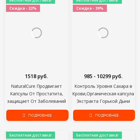
Бесплатная доставка!
Бесплатная доставка!
Скидка - 22%
Скидка - 39%
1518 руб.
985 - 10299 руб.
NaturalCure Продвигает
Контроль Уровня Сахара в
Капсулы От Простатита,
Крови,Органическая капсула
защищает От Заболеваний
Экстракта Горькой Дыни
Предстательной Железы,
,Удаление Тепла,Для
Снимает Боль В
ПОДРОБНЕЕ
Гипергликемии,Гликемическая
ПОДРОБНЕЕ
Предстательной Железе и
Поддержка,Бальзамическая
Помогает Решить Проблемы
Груша,Горькая Горчица
Бесплатная доставка!
Бесплатная доставка!
С Мочеиспусканием