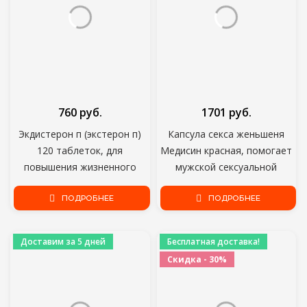
760 руб.
1701 руб.
Экдистерон п (экстерон п)
Капсула секса женьшеня
120 таблеток, для
Медисин красная, помогает
повышения жизненного
мужской сексуальной
тонуса и наращивания
дисфункции как раскрытие,
мышечной массы,
ПОДРОБНЕЕ
преждевременное
ПОДРОБНЕЕ
анаболический
семяизвержение и
импотентность,новый
Доставим за 5 дней
Бесплатная доставка!
продукт
Скидка - 30%