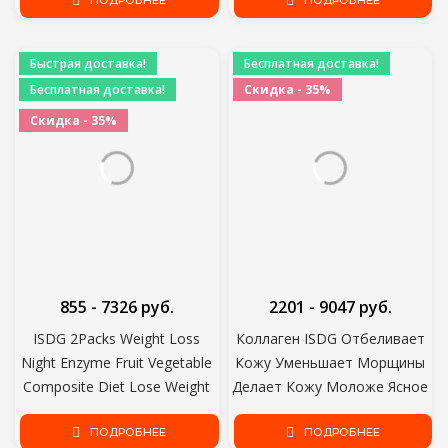
напиток бодрость с соком
ПОДРОБНЕЕ
Health Care
ПОДРОБНЕЕ
смесь кофеина и сахара
адреналин золотой стандарт
Быстрая доставка!
Бесплатная доставка!
Бесплатная доставка!
Скидка - 35%
Скидка - 35%
855 - 7326 руб.
2201 - 9047 руб.
ISDG 2Packs Weight Loss
Коллаген ISDG Отбеливает
Night Enzyme Fruit Vegetable
Кожу Уменьшает Морщины
Composite Diet Lose Weight
Делает Кожу Моложе Ясное
Health Fat Burning Help Sleep
Лицо Повышает Иммунитет
Healthy Supplement
ПОДРОБНЕЕ
Кожи Антивозрастной для
ПОДРОБНЕЕ