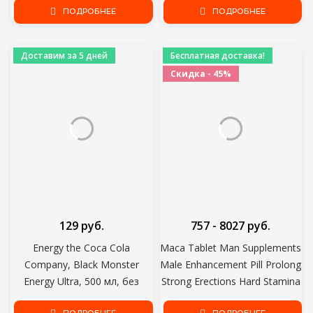
желание натуральная трава
ПОДРОБНЕЕ
Витамины Е Без ГМО
ПОДРОБНЕЕ
личная гигиена как для
Пищевая добавка
мужчин, так и для женщин
Доставим за 5 дней
Бесплатная доставка!
Скидка - 45%
129 руб.
757 - 8027 руб.
Energy the Coca Cola
Maca Tablet Man Supplements
Company, Black Monster
Male Enhancement Pill Prolong
Energy Ultra, 500 мл, без
Strong Erections Hard Stamina
сахара энергетический
Ginseng Powder Herbal Body