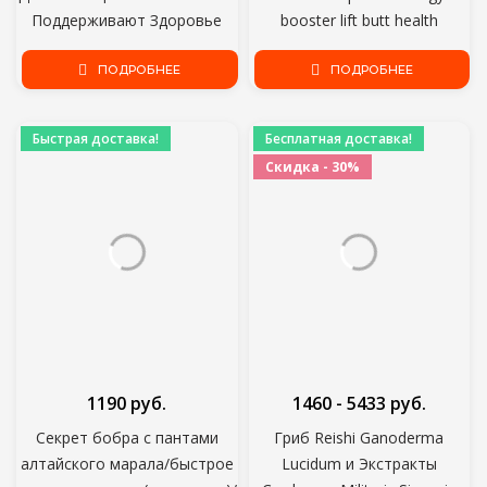
Поддерживают Здоровье
booster lift butt health
Дыхательных Путей Слизь
improvement for men &amp;
Очищает Бросить Курить
ПОДРОБНЕЕ
ПОДРОБНЕЕ
women
Помощь Облегчение Астмы
Высотная Болезнь Веганская
Быстрая доставка!
Бесплатная доставка!
капсула
Скидка - 30%
1190 руб.
1460 - 5433 руб.
Секрет бобра с пантами
Гриб Reishi Ganoderma
алтайского марала/быстрое
Lucidum и Экстракты