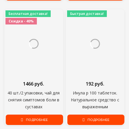
женщин Мужчин 300
таблеток
Бесплатная доставка!
Быстрая доставка!
Скидка - 40%
1466 руб.
192 руб.
40 шт./2 упаковки, чай для
Инула р 100 таблеток.
снятия симптомов боли в
Натуральное средство с
суставах
выраженным
антимикробным действием.
ПОДРОБНЕЕ
Облегчение боли,
ПОДРОБНЕЕ
облегчение боли,