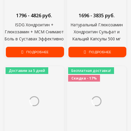
1796 - 4826 руб.
1696 - 3835 руб.
ISDG Хондроитин +
Натуральный Глюкозамин
Глюкозамин + МСМ Снимают
Хондроитин Сульфат и
Боль в Суставах Эффективно
Кальций Капсулы 500 мг
Восстанавливают Суставы и
Таблетки для Боли в колене
кости Быстро Пищевая
ПОДРОБНЕЕ
Здоровье Суставов
ПОДРОБНЕЕ
добавка 240 таблеток
Доставим за 5 дней
Бесплатная доставка!
Скидка - 17%