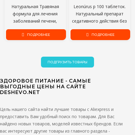
Натуральная Травяная
Leonúrus p 100 таблеток.
формула для лечения
Натуральный препарат
заболеваний печени,
седативного действия без
Профилактики Гепатитов А,
снотворного.
В и С, Лечения и
ПОДРОБНЕЕ
ПОДРОБНЕЕ
профилактики Цирроза
Печени, жировых
заболеваний печени
ПОДГРУЗИТЬ ТОВАРЫ
ЗДОРОВОЕ ПИТАНИЕ - САМЫЕ
ВЫГОДНЫЕ ЦЕНЫ НА САЙТЕ
DESHEVO.NET
Цель нашего сайта найти лучшие товары с Aliexpress и
предоставить Вам удобный поиск по товарам. Для Вас
найдено новых товаров, моделей известных брендов. Если
вас интересуют другие товары из главного раздела -