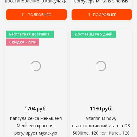
восстановление (в капсулах)/
Cordyceps Militaris Sinensis
нитка бобра/витамины для
Капсулы Энергетическая
здоровья
ПОДРОБНЕЕ
Поддержка Улучшение
ПОДРОБНЕЕ
Здоровья Иммунной
Системы
Бесплатная доставка!
Доставим за 5 дней
Скидка - 22%
1704 руб.
1180 руб.
Капсула секса женьшеня
Vitamin D now,
Mediseen красная,
высокоактивный vitamin D3
регулирует мужскую
5000me, 120 гел. Капс... 120