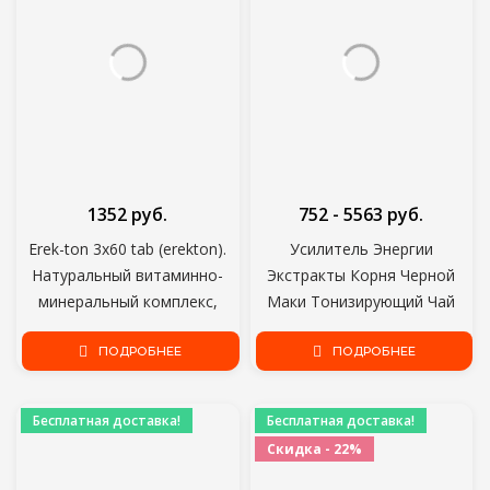
1352 руб.
752 - 5563 руб.
Erek-ton 3x60 tab (erekton).
Усилитель Энергии
Натуральный витаминно-
Экстракты Корня Черной
минеральный комплекс,
Маки Тонизирующий Чай
способствующий улучшению
Улучшение Здоровья Сила
мужской функции,
ПОДРОБНЕЕ
Бластер Для Мужчин
ПОДРОБНЕЕ
пролонгированного
Женщин Физическая Сила
действия.
Бесплатная доставка!
Бесплатная доставка!
Скидка - 22%