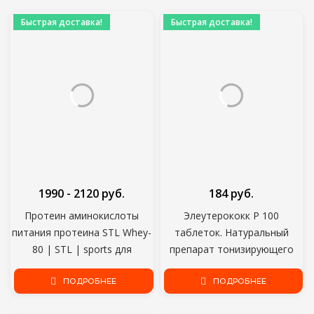
потоотделение.
Быстрая доставка!
Быстрая доставка!
1990 - 2120 руб.
184 руб.
Протеин аминокислоты
Элеутерококк Р 100
питания протеина STL Whey-
таблеток. Натуральный
80 | STL | sports для
препарат тонизирующего
уменьшения протеина whey
действия. Эффективный
ПОДРОБНЕЕ
мышц
стимулятор иммунитета.
ПОДРОБНЕЕ