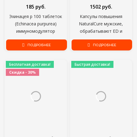
185 руб.
1502 руб.
Эхинацея р 100 таблеток
Капсулы повышения
(Echinacea purpurea)
NaturalCure мужские,
иммуномодулятор
обрабатывают ED и
растительного
преждевременную
происхождения. Стимулирует
ПОДРОБНЕЕ
эякуляцию, пилюльки для
ПОДРОБНЕЕ
защитные механизмы.
выдержки маки людей
никакой побочный эффект
Бесплатная доставка!
Быстрая доставка!
Скидка - 30%