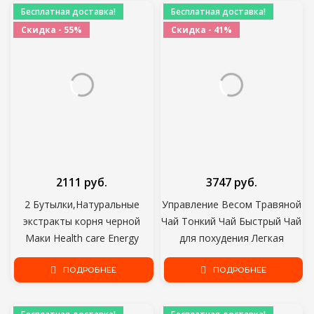
Бесплатная доставка!
Бесплатная доставка!
Скидка - 55%
Скидка - 41%
2111 руб.
3747 руб.
2 Бутылки,Натуральные
Управление Весом Травяной
экстракты корня черной
Чай Тонкий Чай Быстрый Чай
Маки Health care Energy
для похудения Легкая
boost personal care как для
Потеря Веса Сжигание Жира
мужчин, так и для женщин
ПОДРОБНЕЕ
ПОДРОБНЕЕ
Чай