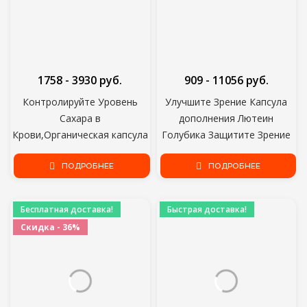
1758 - 3930 руб.
909 - 11056 руб.
Контролируйте Уровень
Улучшите Зрение Капсула
Сахара в
дополнения Лютеин
Крови,Органическая капсула
Голубика Защитите Зрение
Экстракта Горькой Дыни
Предотвратите
,Снимайте Тепло,Для
ПОДРОБНЕЕ
Близорукость Каротин
ПОДРОБНЕЕ
Гипергликемии,Поддержки
Сбросьте Усталость
Гликемии,Бальзамическая
давления глаза Сухой
Бесплатная доставка!
Быстрая доставка!
Груша,Горькая Горчица
Скидка - 36%