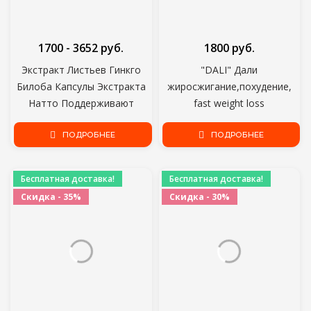
1700 - 3652 руб.
1800 руб.
Экстракт Листьев Гинкго
"DALI" Дали
Билоба Капсулы Экстракта
жиросжигание,похудение,
Натто Поддерживают
fast weight loss
Память Настроение Ум Уход
За Мозгом и Сердцем
ПОДРОБНЕЕ
ПОДРОБНЕЕ
Ускоряют Кровообращение
Бесплатная доставка!
Бесплатная доставка!
Скидка - 35%
Скидка - 30%