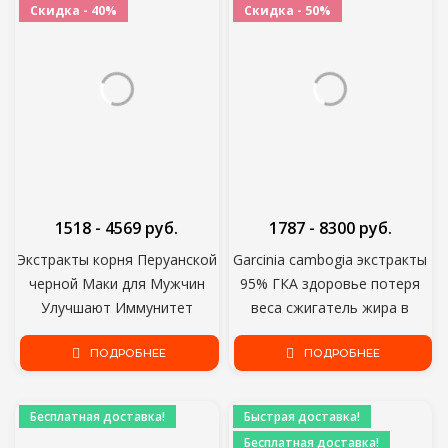
Скидка - 40%
Скидка - 50%
1518 - 4569 руб.
1787 - 8300 руб.
Экстракты корня Перуанской
Garcinia cambogia экстракты
черной Маки для Мужчин
95% ГКА здоровье потеря
Улучшают Иммунитет
веса сжигатель жира в
Качество сна Экстремальная
животе подавить аппетит
Сила Улучшает сексуальную
ПОДРОБНЕЕ
уменьшить жир в желудке
ПОДРОБНЕЕ
способность для мужчин и
эффективное похудение
женщин
Бесплатная доставка!
Быстрая доставка!
Бесплатная доставка!