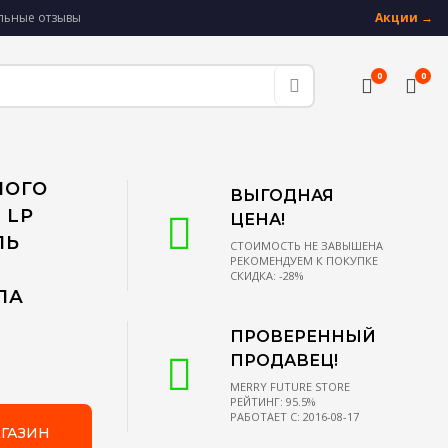
альные отзывы
Акции →
0
0
НОГО
ВЫГОДНАЯ
 LP
ЦЕНА!
ЛЬ
СТОИМОСТЬ НЕ ЗАВЫШЕНА
РЕКОМЕНДУЕМ К ПОКУПКЕ
СКИДКА: -28%
ЛА
ПРОВЕРЕННЫЙ
ПРОДАВЕЦ!
MERRY FUTURE STORE
РЕЙТИНГ: 95.5%
РАБОТАЕТ С: 2016-08-17
ГАЗИН