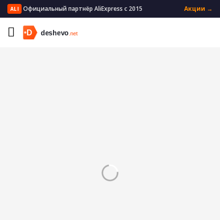
Официальный партнёр AliExpress с 2015
Акции →
ALI
Главная
Электроника
Источники питания
Аксессуары для батарей