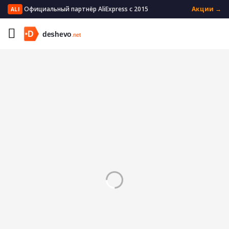
Официальный партнёр AliExpress с 2015
Акции →
ALI
Главная
Мать и ребенок
Сочетающаяся одежда для семьи