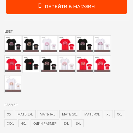
ПЕРЕЙТИ В МАГАЗИН
ЦВЕТ:
РАЗМЕР:
XS
МАТЬ 3XL
МАТЬ 6XL
МАТЬ 5XL
МАТЬ 4XL
XL
XXL
XXXL
4XL
ОДИН РАЗМЕР
5XL
6XL