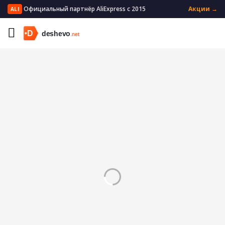
Официальный партнёр AliExpress с 2015
Акции →
ALI
Главная
Красота и здоровье
Забота о здоровье
Контактные линзы
Контактные линзы