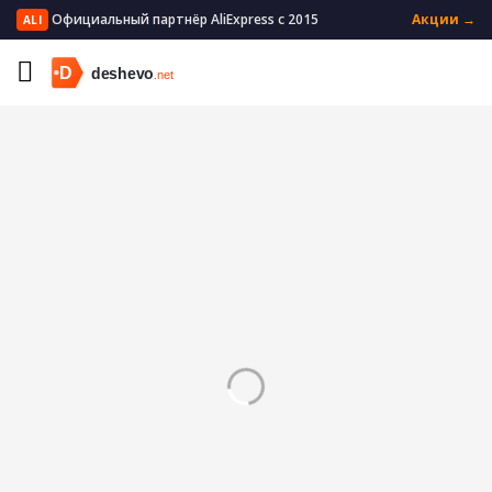
Официальный партнёр AliExpress с 2015
Акции →
ALI
Главная
Мужская одежда
Мужское нижнее белье
Мужские трусы боксеры