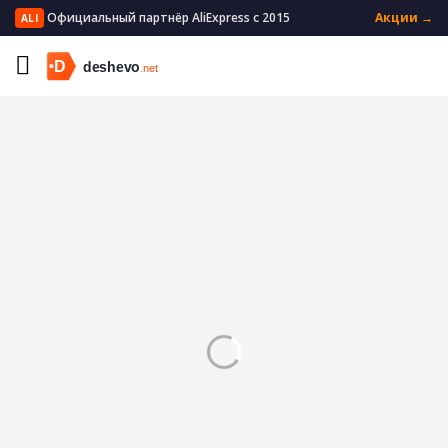
Официальный партнёр AliExpress с 2015
Акции →
ALI
Главная
Мужская одежда
Мужское нижнее белье
Мужские трусы боксеры