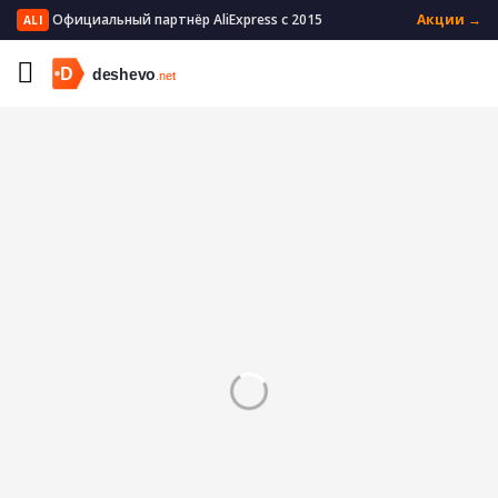
Официальный партнёр AliExpress с 2015
Акции →
ALI
Главная
Бытовая техника
Техника для красоты
Триммеры для носа и ушей