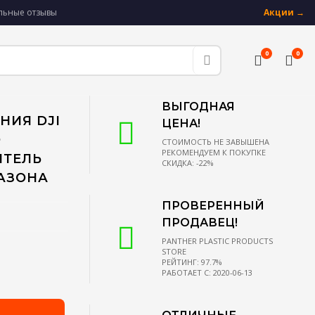
альные отзывы
Акции →
0
0
ВЫГОДНАЯ
НИЯ DJI
ЦЕНА!
O
СТОИМОСТЬ НЕ ЗАВЫШЕНА
РЕКОМЕНДУЕМ К ПОКУПКЕ
ИТЕЛЬ
СКИДКА: -22%
АЗОНА
ПРОВЕРЕННЫЙ
ПРОДАВЕЦ!
PANTHER PLASTIC PRODUCTS
STORE
РЕЙТИНГ: 97.7%
РАБОТАЕТ С: 2020-06-13