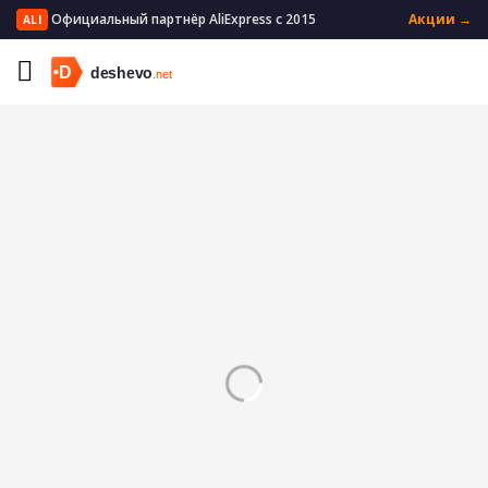
Официальный партнёр AliExpress с 2015
Акции →
ALI
Главная
Бытовая техника
Техника для красоты
Ирригаторы для полости рта