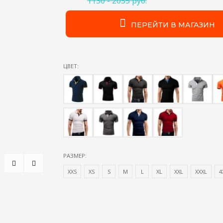
1130 - 2035 руб.
ПЕРЕЙТИ В МАГАЗИН
ЦВЕТ:
РАЗМЕР:
XXS
XS
S
М
L
XL
XXL
XXXL
4