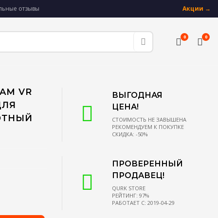
альные отзывы
Акции →
0
0
EAM VR
ВЫГОДНАЯ
ДЛЯ
ЦЕНА!
ОТНЫЙ
СТОИМОСТЬ НЕ ЗАВЫШЕНА
РЕКОМЕНДУЕМ К ПОКУПКЕ
СКИДКА: -50%
ПРОВЕРЕННЫЙ
ПРОДАВЕЦ!
QURK STORE
РЕЙТИНГ: 97%
РАБОТАЕТ С: 2019-04-29