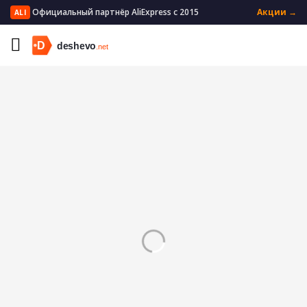
Официальный партнёр AliExpress с 2015
Акции →
ALI
Главная
Электроника
Портативная электроника
Очки VR/AR
Аксессуары для очков ВР/ДР