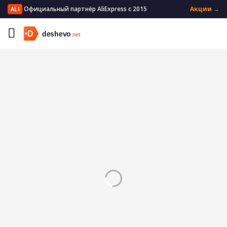
Официальный партнёр AliExpress с 2015
Акции →
ALI
Главная
Мужская одежда
Мужское нижнее белье
Мужские трусы боксеры