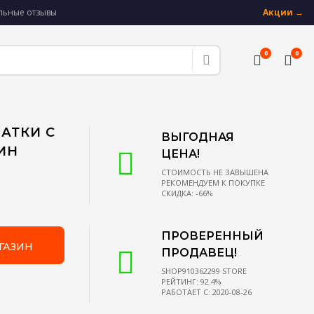
альные отзывы
Акции →
0
0
ЧАТКИ С
ВЫГОДНАЯ
ИН
ЦЕНА!
СТОИМОСТЬ НЕ ЗАВЫШЕНА
РЕКОМЕНДУЕМ К ПОКУПКЕ
СКИДКА: -66%
ПРОВЕРЕННЫЙ
ГАЗИН
ПРОДАВЕЦ!
SHOP910362299 STORE
РЕЙТИНГ: 92.4%
РАБОТАЕТ С: 2020-08-26