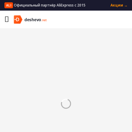
Официальный партнёр AliExpress с 2015
Акции →
ALI
Главная
Мужская одежда
Мужское нижнее белье
Мужские трусы боксеры