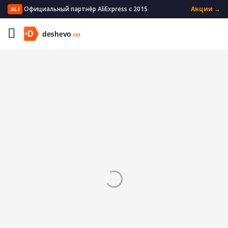
Официальный партнёр AliExpress с 2015
Акции →
ALI
Главная
Бытовая техника
Техника для красоты
Эпиляторы