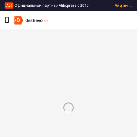
Официальный партнёр AliExpress с 2015
Акции →
ALI
Главная
Бытовая техника
Техника для красоты
Триммеры для волос