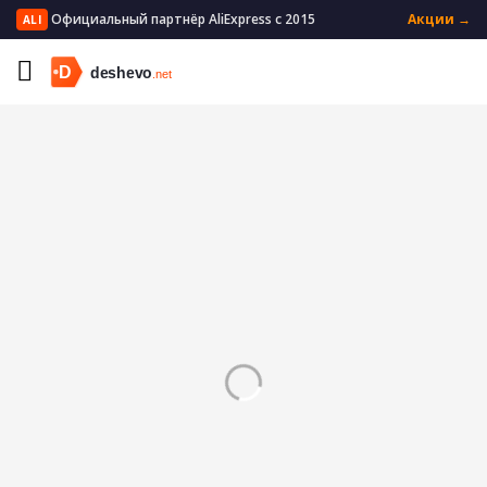
Официальный партнёр AliExpress с 2015
Акции →
ALI
Главная
Электроника
Портативная электроника
Очки VR/AR
Аксессуары для очков ВР/ДР