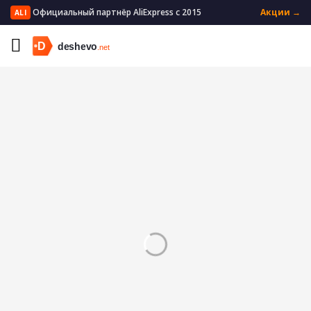
Официальный партнёр AliExpress с 2015
Акции →
ALI
Главная
Красота и здоровье
Забота о здоровье
Контактные линзы
Контактные линзы