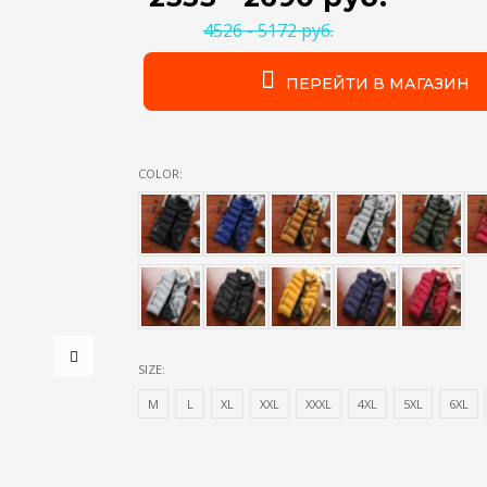
4526 - 5172 руб.
ПЕРЕЙТИ В МАГАЗИН
COLOR:
SIZE:
М
L
XL
XXL
XXXL
4XL
5XL
6XL