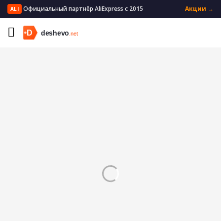
Официальный партнёр AliExpress с 2015
Акции →
ALI
Главная
Мужская одежда
Мужское нижнее белье
Корректирующее белье