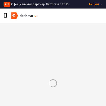
Официальный партнёр AliExpress с 2015
Акции →
ALI
Главная
Мужская одежда
Мужские брюки
Спортивные брюки