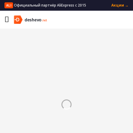
Официальный партнёр AliExpress с 2015
Акции →
ALI
Главная
Мужская одежда
Мужские брюки
Повседневные брюки