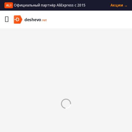
Официальный партнёр AliExpress с 2015
Акции →
ALI
Главная
Мужская одежда
Мужские брюки
Повседневные брюки