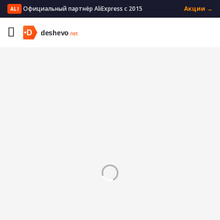
Официальный партнёр AliExpress с 2015
Акции →
ALI
Главная
Бытовая техника
Климатическая техника
Увлажнители воздуха